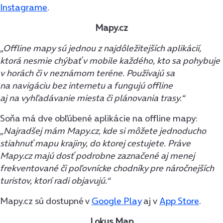
Instagrame
.
Mapy.cz
„Offline mapy sú jednou z najdôležitejších aplikácií,
ktorá nesmie chýbať v mobile každého, kto sa pohybuje
v horách či v neznámom teréne. Používajú sa
na navigáciu bez internetu a fungujú offline
aj na vyhľadávanie miesta či plánovania trasy.“
Soňa má dve obľúbené aplikácie na offline mapy:
„Najradšej mám Mapy.cz, kde si môžete jednoducho
stiahnuť mapu krajiny, do ktorej cestujete. Práve
Mapy.cz majú dosť podrobne zaznačené aj menej
frekventované či poľovnícke chodníky pre náročnejších
turistov, ktorí radi objavujú.“
Mapy.cz sú dostupné v
Google Play
aj v
App Store
.
Lokus Map