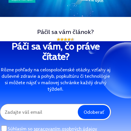
Páčil sa vám článok?
Páči sa vám, čo práve
čítate?
Rôzne pohľady na celospoločenské otázky, vzťahy aj
duševné zdravie a pohyb, popkultúru či technológie
si môžete nájsť v mailovej schránke každý druhý
týždeň.
Odoberať
Súhlasím so
spracovaním osobných údajov