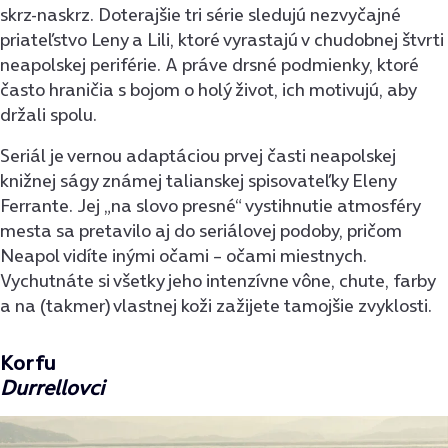
skrz-naskrz. Doterajšie tri série sledujú nezvyčajné
priateľstvo Leny a Lili, ktoré vyrastajú v chudobnej štvrti
neapolskej periférie. A práve drsné podmienky, ktoré
často hraničia s bojom o holý život, ich motivujú, aby
držali spolu.
Seriál je vernou adaptáciou prvej časti neapolskej
knižnej ságy známej talianskej spisovateľky Eleny
Ferrante. Jej „na slovo presné“ vystihnutie atmosféry
mesta sa pretavilo aj do seriálovej podoby, pričom
Neapol vidíte inými očami – očami miestnych.
Vychutnáte si všetky jeho intenzívne vône, chute, farby
a na (takmer) vlastnej koži zažijete tamojšie zvyklosti.
Korfu
Durrellovci