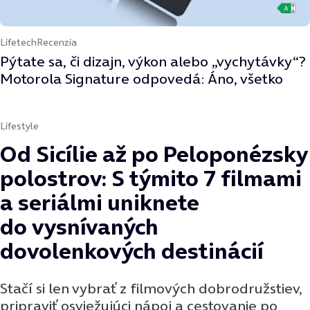
Lifetech
Recenzia
Pýtate sa, či dizajn, výkon alebo „vychytávky“?
Motorola Signature odpovedá: Áno, všetko
Lifestyle
Od Sicílie až po Peloponézsky
polostrov: S týmito 7 filmami
a seriálmi uniknete
do vysnívaných
dovolenkových destinácií
Stačí si len vybrať z filmových dobrodružstiev,
pripraviť osviežujúci nápoj a cestovanie po