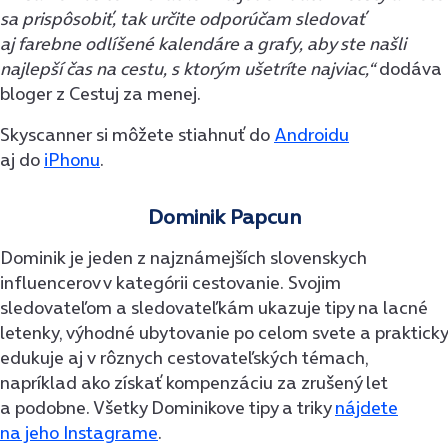
sa prispôsobiť, tak určite odporúčam sledovať
aj farebne odlíšené kalendáre a grafy, aby ste našli
najlepší čas na cestu, s ktorým ušetríte najviac,“
dodáva
bloger z Cestuj za menej.
Skyscanner si môžete stiahnuť do
Androidu
aj do
iPhonu
.
Dominik Papcun
Dominik je jeden z najznámejších slovenskych
influencerov v kategórii cestovanie. Svojim
sledovateľom a sledovateľkám ukazuje tipy na lacné
letenky, výhodné ubytovanie po celom svete a prakticky
edukuje aj v rôznych cestovateľských témach,
napríklad ako získať kompenzáciu za zrušený let
a podobne. Všetky Dominikove tipy a triky
nájdete
na jeho Instagrame
.