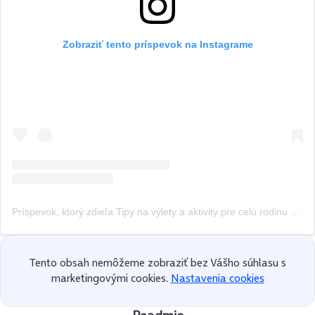
Zobraziť tento príspevok na Instagrame
Príspevok, ktorý zdieľa Tipy na výlety a aktivity pre celú rodinu – blog Olivia on board (@oliviaonboard.sk)
Tento obsah nemôžeme zobraziť bez Vášho súhlasu s
marketingovými cookies.
Nastavenia cookies