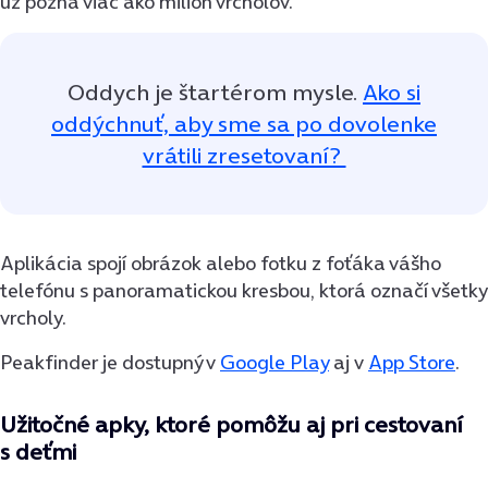
už pozná viac ako milión vrcholov.
Oddych je štartérom mysle.
Ako si
oddýchnuť, aby sme sa po dovolenke
vrátili zresetovaní?
Aplikácia spojí obrázok alebo fotku z foťáka vášho
telefónu s panoramatickou kresbou, ktorá označí všetky
vrcholy.
Peakfinder je dostupný v
Google Play
aj v
App Store
.
Užitočné apky, ktoré pomôžu aj pri cestovaní
s deťmi