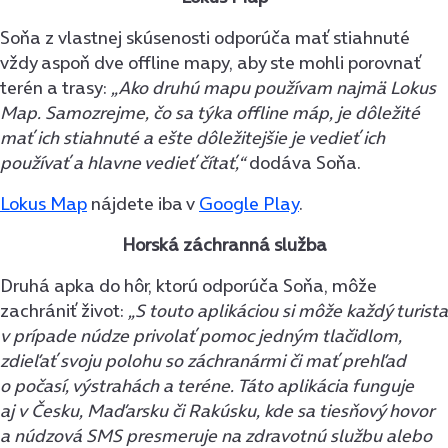
Soňa z vlastnej skúsenosti odporúča mať stiahnuté
vždy aspoň dve offline mapy, aby ste mohli porovnať
terén a trasy:
„Ako druhú mapu používam najmä Lokus
Map. Samozrejme, čo sa týka offline máp, je dôležité
mať ich stiahnuté a ešte dôležitejšie je vedieť ich
používať a hlavne vedieť čítať,“
dodáva Soňa.
Lokus Map
nájdete iba v
Google Play
.
Horská záchranná služba
Druhá apka do hôr, ktorú odporúča Soňa, môže
zachrániť život:
„S touto aplikáciou si môže každý turista
v prípade núdze privolať pomoc jedným tlačidlom,
zdieľať svoju polohu so záchranármi či mať prehľad
o počasí, výstrahách a teréne. Táto aplikácia funguje
aj v Česku, Maďarsku či Rakúsku, kde sa tiesňový hovor
a núdzová SMS presmeruje na zdravotnú službu alebo