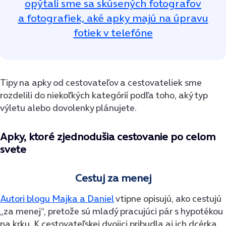
opýtali sme sa skúsených fotografov
a fotografiek, aké apky majú na úpravu
fotiek v telefóne
Tipy na apky od cestovateľov a cestovateliek sme
rozdelili do niekoľkých kategórií podľa toho, aký typ
výletu alebo dovolenky plánujete.
Apky, ktoré zjednodušia cestovanie po celom
svete
Cestuj za menej
Autori blogu Majka a Daniel
vtipne opisujú, ako cestujú
„za menej“, pretože sú mladý pracujúci pár s hypotékou
na krku. K cestovateľskej dvojici pribudla aj ich dcérka