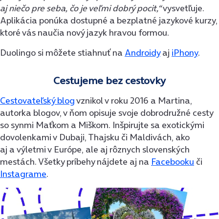
aj niečo pre seba, čo je veľmi dobrý pocit,“
vysvetľuje.
Aplikácia ponúka dostupné a bezplatné jazykové kurzy,
ktoré vás naučia nový jazyk hravou formou.
Duolingo si môžete stiahnuť na
Androidy
aj
iPhony
.
Cestujeme bez cestovky
Cestovateľský blog
vznikol v roku 2016 a Martina,
autorka blogov, v ňom opisuje svoje dobrodružné cesty
so synmi Maťkom a Miškom. Inšpirujte sa exotickými
dovolenkami v Dubaji, Thajsku či Maldivách, ako
aj a výletmi v Európe, ale aj rôznych slovenských
mestách. Všetky príbehy nájdete aj na
Facebooku
či
Instagrame
.