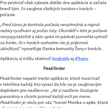
Pre pestrosť však vybrala ďalšie dve aplikácie a začala
hneď tým, čo zaujíma všetkých turistov v horách –
počasie.
„
Pred túrou je kontrola počasia nevyhnutná a najmä
radary využívam aj počas túry. Obzvlášť v lete je počasie
nevyspytateľné a táto apka mi párkrát pomohla vyhnúť
sa búrke, čo v horách rozhodne nie je príjemná
záležitosť,“
vysvetľuje členka komunity Ženy v horách.
Aplikáciu si môžu stiahnuť
Androidy
aj
iPhony
.
Peakfinder
Peakfinder nepatrí medzi aplikácie, ktoré musí mať
v telefóne každý, kto vyrazí do hôr, no je zaujímavým
doplnkom pre nadšencov.
„Ak si nadšene študujete
panorámy a chcete poznať každý vrch po mene,
Peakfinder je niečo pre vás,“
hovorí Monika o apke, ktorá