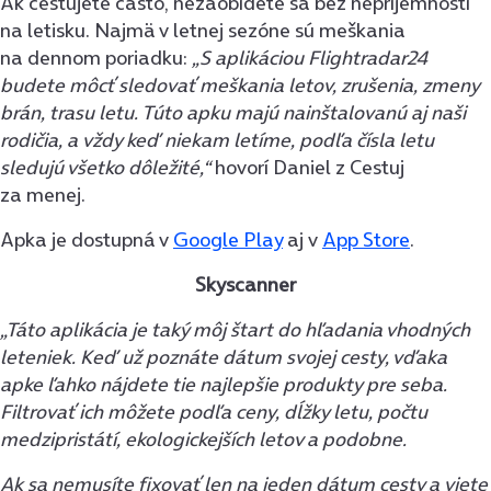
Ak cestujete často, nezaobídete sa bez nepríjemností
na letisku. Najmä v letnej sezóne sú meškania
na dennom poriadku:
„S aplikáciou Flightradar24
budete môcť sledovať meškania letov, zrušenia, zmeny
brán, trasu letu. Túto apku majú nainštalovanú aj naši
rodičia, a vždy keď niekam letíme, podľa čísla letu
sledujú všetko dôležité,“
hovorí Daniel z Cestuj
za menej.
Apka je dostupná v
Google Play
aj v
App Store
.
Skyscanner
„Táto aplikácia je taký môj štart do hľadania vhodných
leteniek. Keď už poznáte dátum svojej cesty, vďaka
apke ľahko nájdete tie najlepšie produkty pre seba.
Filtrovať ich môžete podľa ceny, dĺžky letu, počtu
medzipristátí, ekologickejších letov a podobne.
Ak sa nemusíte fixovať len na jeden dátum cesty a viete