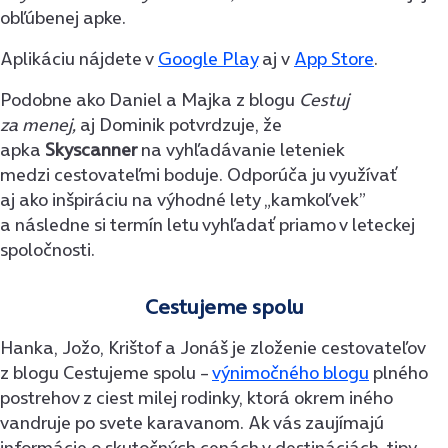
obľúbenej apke.
Aplikáciu nájdete v
Google Play
aj v
App Store
.
Podobne ako Daniel a Majka z blogu
Cestuj
za menej,
aj Dominik potvrdzuje, že
apka
Skyscanner
na vyhľadávanie leteniek
medzi cestovateľmi boduje. Odporúča ju využívať
aj ako inšpiráciu na výhodné lety „kamkoľvek”
a následne si termín letu vyhľadať priamo v leteckej
spoločnosti.
Cestujeme spolu
Hanka, Jožo, Krištof a Jonáš je zloženie cestovateľov
z blogu Cestujeme spolu –
výnimočného blogu
plného
postrehov z ciest milej rodinky, ktorá okrem iného
vandruje po svete karavanom. Ak vás zaujímajú
informácie o skutočných cenách v destináciách, tipy