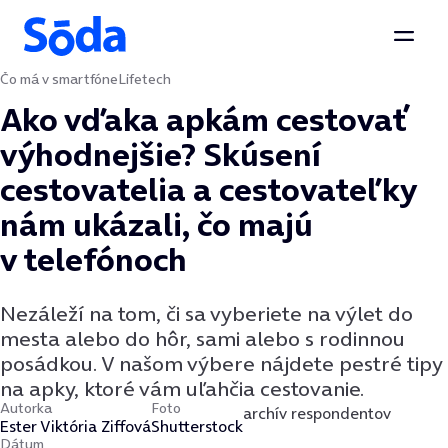
Otvor
Čo má v smartfóne
Lifetech
Preskočiť na obsah
Ako vďaka apkám cestovať
výhodnejšie? Skúsení
cestovatelia a cestovateľky
nám ukázali, čo majú
v telefónoch
Nezáleží na tom, či sa vyberiete na výlet do
mesta alebo do hôr, sami alebo s rodinnou
posádkou. V našom výbere nájdete pestré tipy
na apky, ktoré vám uľahčia cestovanie.
Autorka
Foto
archív respondentov
Ester Viktória Ziffová
Shutterstock
Dátum