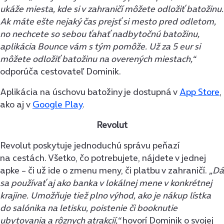
ukáže miesta, kde si v zahraničí môžete odložiť batožinu.
Ak máte ešte nejaký čas prejsť si mesto pred odletom,
no nechcete so sebou ťahať nadbytočnú batožinu,
aplikácia Bounce vám s tým pomôže. Už za 5 eur si
môžete odložiť batožinu na overených miestach,“
odporúča cestovateľ Dominik.
Aplikácia na úschovu batožiny je dostupná v
App Store
,
ako aj v
Google Play
.
Revolut
Revolut poskytuje jednoduchú správu peňazí
na cestách. Všetko, čo potrebujete, nájdete v jednej
apke – či už ide o zmenu meny, či platbu v zahraničí.
„Dá
sa používať aj ako banka v lokálnej mene v konkrétnej
krajine. Umožňuje tiež plno výhod, ako je nákup lístka
do salónika na letisku, poistenie či booknutie
ubytovania a rôznych atrakcií,“
hovorí Dominik o svojej