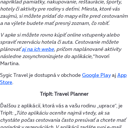
napríklad pamiatky, nakupovanie, reštaurácie, športy,
hotely či aktivity pre rodiny s deťmi. Miesta, ktoré vás
zaujmú, si môžete pridať do mapy ešte pred cestovaním
a na výlete budete mať presný zoznam, čo robiť.
V apke si môžete rovno kúpiť online vstupenky alebo
spraviť rezerváciu hotela či auta. Cestovanie môžete
plánovať
aj na ich webe
, pričom naplánované aktivity
následne zosynchronizujete do aplikácie,“
hovorí
Martina.
Sygic Travel je dostupná v obchode
Google Play
aj
App
Store
.
TripIt: Travel Planner
Ďalšou z aplikácií, ktorá vás a vašu rodinu „uprace“, je
TripIt:
„Túto aplikáciu oceníte najmä vtedy, ak sa
chystáte počas cestovania často presúvať a chcete mať
poriadok v rezerváciách. V aplikácii zadáte svoj e-mail,