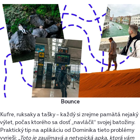
Bounce
Kufre, ruksaky a tašky – každý si zrejme pamätá nejaký
výlet, počas ktorého sa dosť „navláčil“ svojej batožiny.
Praktický tip na aplikáciu od Dominika tieto problémy
vyrieši:
„Toto je zaujímavá a netypická apka, ktorá vám