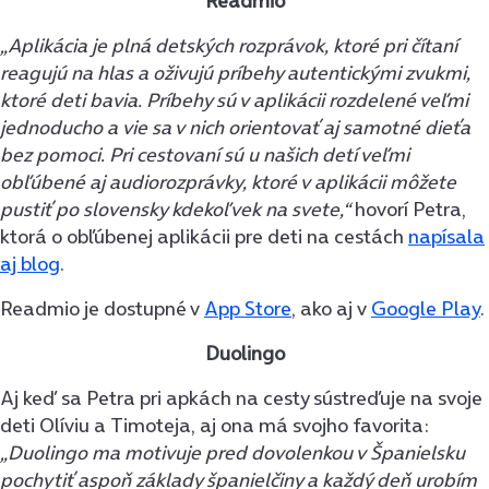
Readmio
„Aplikácia je plná detských rozprávok, ktoré pri čítaní
reagujú na hlas a oživujú príbehy autentickými zvukmi,
ktoré deti bavia. Príbehy sú v aplikácii rozdelené veľmi
jednoducho a vie sa v nich orientovať aj samotné dieťa
bez pomoci. Pri cestovaní sú u našich detí veľmi
obľúbené aj audiorozprávky, ktoré v aplikácii môžete
pustiť po slovensky kdekoľvek na svete,“
hovorí Petra,
ktorá o obľúbenej aplikácii pre deti na cestách
napísala
aj blog
.
Readmio je dostupné v
App Store
, ako aj v
Google Play
.
Duolingo
Aj keď sa Petra pri apkách na cesty sústreďuje na svoje
deti Olíviu a Timoteja, aj ona má svojho favorita:
„D
uolingo ma motivuje pred dovolenkou v Španielsku
pochytiť aspoň základy španielčiny a každý deň urobím