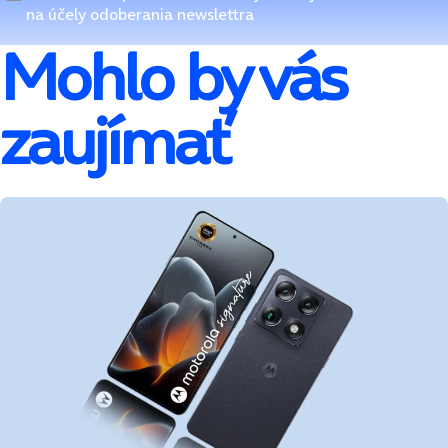
na účely odoberania newslettra
Mohlo by vás
zaujímať