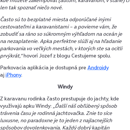
kde môžete zakempovať (autom, karavanom, v stane) či
len tak spoznať niečo nové.
Často sú to bezplatné miesta odporúčané inými
cestovateľmi a karavanistami – a povieme vám, že
zobudiť sa ráno so súkromným výhľadom na oceán je
na nezaplatenie. Apka perfektne slúži aj na hľadanie
parkovania vo veľkých mestách, v ktorých ste sa ocitli
prvýkrát,“
hovorí Jozef z blogu Cestujeme spolu.
Parkovacia aplikácia je dostupná pre
Androidy
aj
iPhony
.
Windy
Z karavanu rodinka často prestupuje do jachty, kde
využívajú apku Windy:
„Ďalší náš obľúbený spôsob
trávenia času je rodinná jachtovačka. Znie to síce
luxusne, no paradoxne je to jeden z najlacnejších
spôsobov dovolenkovania. Každý dobrý kapitán