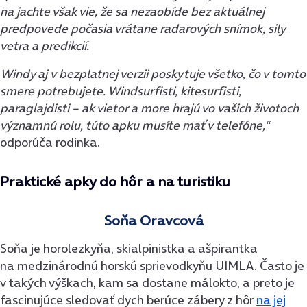
na jachte však vie, že sa nezaobíde bez aktuálnej
predpovede počasia vrátane radarových snímok, sily
vetra a predikcií.
Windy aj v bezplatnej verzii poskytuje všetko, čo v tomto
smere potrebujete. Windsurfisti, kitesurfisti,
paraglajdisti – ak vietor a more hrajú vo vašich životoch
významnú rolu, túto apku musíte mať v telefóne,“
odporúča rodinka.
Praktické apky do hôr a na turistiku
Soňa Oravcová
Soňa je horolezkyňa, skialpinistka a ašpirantka
na medzinárodnú horskú sprievodkyňu UIMLA. Často je
v takých výškach, kam sa dostane málokto, a preto je
fascinujúce sledovať dych berúce zábery z hôr
na jej