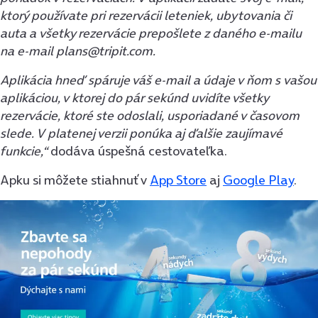
ktorý používate pri rezervácii leteniek, ubytovania či
auta a všetky rezervácie prepošlete z daného e-mailu
na e-mail plans@tripit.com.
Aplikácia hneď spáruje váš e-mail a údaje v ňom s vašou
aplikáciou, v ktorej do pár sekúnd uvidíte všetky
rezervácie, ktoré ste odoslali, usporiadané v časovom
slede. V platenej verzii ponúka aj ďalšie zaujímavé
funkcie,“
dodáva úspešná cestovateľka.
Apku si môžete stiahnuť v
App Store
aj
Google Play
.