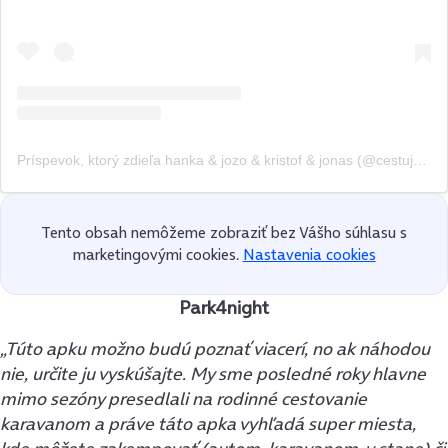
Príspevok, ktorý zdieľa hanka & jozo & kristof & jonas (@cestujemespolu)
Tento obsah nemôžeme zobraziť bez Vášho súhlasu s
marketingovými cookies.
Nastavenia cookies
Park4night
„Túto apku možno budú poznať viacerí, no ak náhodou
nie, určite ju vyskúšajte. My sme posledné roky hlavne
mimo sezóny presedlali na rodinné cestovanie
karavanom a práve táto apka vyhľadá super miesta,