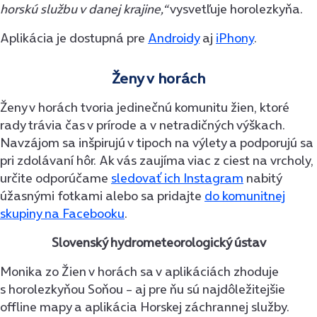
horskú službu v danej krajine,“
vysvetľuje horolezkyňa.
Aplikácia je dostupná pre
Androidy
aj
iPhony
.
Ženy v horách
Ženy v horách tvoria jedinečnú komunitu žien, ktoré
rady trávia čas v prírode a v netradičných výškach.
Navzájom sa inšpirujú v tipoch na výlety a podporujú sa
pri zdolávaní hôr. Ak vás zaujíma viac z ciest na vrcholy,
určite odporúčame
sledovať ich Instagram
nabitý
úžasnými fotkami alebo sa pridajte
do komunitnej
skupiny na Facebooku
.
Slovenský hydrometeorologický ústav
Monika zo Žien v horách sa v aplikáciách zhoduje
s horolezkyňou Soňou – aj pre ňu sú najdôležitejšie
offline mapy a aplikácia Horskej záchrannej služby.