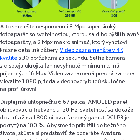
A to sme ešte nespomenuli 8 Mpx super široký
fotoaparát so svetelnosťou, ktorou sa dlho pýšili hlavné
fotoaparáty, a 2 Mpx makro snímač, ktorý vyhotoví
krásne detailné zábery.
Video zaznamenáte v 4K
kvalite
s 30 obrázkami za sekundu. Selfie kamera
z displeja ukrojila len nevyhnuté minimum a má
príjemných 16 Mpx. Video zaznamená predná kamera
v kvalite 1 080 p, teda videohovory budú skutočne
na profi úrovni.
Displej má uhlopriečku 6,67 palca, AMOLED panel,
obnovovaciu frekvenciu 120 Hz, svetelnosť sa dokáže
dostať až na 1 800 nitov a farebný gamut DCI-P3 je
pokrytý na 100 %. Aby sme to priblížili do bežného
života, skúste si predstaviť, že pozeráte Avatara