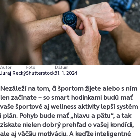
Autor
Foto
Dátum
Juraj Recký
Shutterstock
31. 1. 2024
Nezáleží na tom, či športom žijete alebo s ním
len začínate – so smart hodinkami budú mať
vaše športové aj wellness aktivity lepší systém
i plán. Pohyb bude mať „hlavu a pätu“, a tak
získate nielen dobrý prehľad o vašej kondícii,
ale aj väčšiu motiváciu. A keďže inteligentné