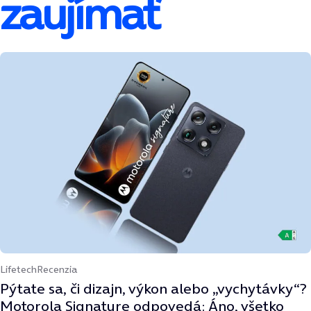
zaujímať
Lifetech
Recenzia
Pýtate sa, či dizajn, výkon alebo „vychytávky“?
Motorola Signature odpovedá: Áno, všetko