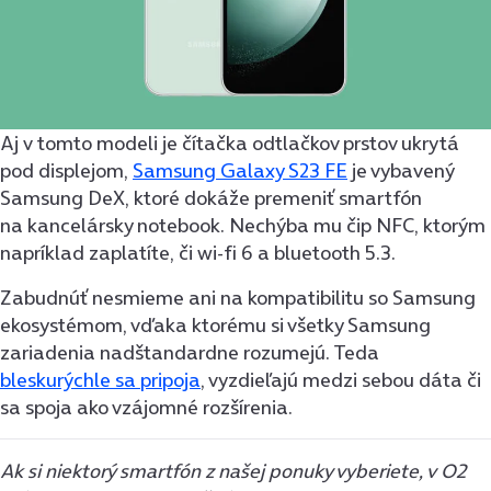
Aj v tomto modeli je čítačka odtlačkov prstov ukrytá
pod displejom,
Samsung Galaxy S23 FE
je vybavený
Samsung DeX, ktoré dokáže premeniť smartfón
na kancelársky notebook. Nechýba mu čip NFC, ktorým
napríklad zaplatíte, či wi-fi 6 a bluetooth 5.3.
Zabudnúť nesmieme ani na kompatibilitu so Samsung
ekosystémom, vďaka ktorému si všetky Samsung
zariadenia nadštandardne rozumejú. Teda
bleskurýchle sa pripoja
, vyzdieľajú medzi sebou dáta či
sa spoja ako vzájomné rozšírenia.
Ak si niektorý smartfón z našej ponuky vyberiete, v O2