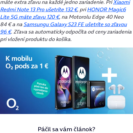
máte extra zľavu na každé jedno zariadenie. Pri
Xiaomi
Redmi Note 13 Pro ušetríte 132 €
, pri
HONOR Magic6
Lite 5G máte zľavu 120 €
, na Motorolu Edge 40 Neo
84 € a na
Samsungu Galaxy S23 FE ušetríte so zľavou
96 €
. Zľava sa automaticky odpočíta od ceny zariadenia
pri vložení produktu do košíka.
Páčil sa vám článok?