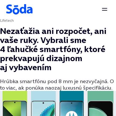
Otvor
Lifetech
Preskočiť na obsah
Nezaťažia ani rozpočet, ani
vaše ruky. Vybrali sme
4 ľahučké smartfóny, ktoré
prekvapujú dizajnom
aj vybavením
Hrúbka smartfónu pod 8 mm je nezvyčajná. O
to viac, ak ponúka naozaj luxusnú špecifikáciu.