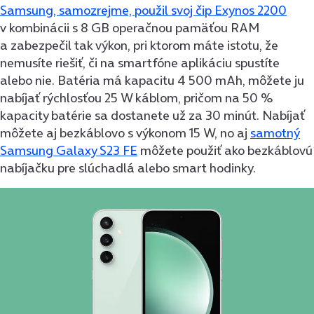
Samsung, samozrejme, použil svoj čip Exynos 2200
v kombinácii s 8 GB operačnou pamäťou RAM
a zabezpečil tak výkon, pri ktorom máte istotu, že
nemusíte riešiť, či na smartfóne aplikáciu spustíte
alebo nie. Batéria má kapacitu 4 500 mAh, môžete ju
nabíjať rýchlosťou 25 W káblom, pričom na 50 %
kapacity batérie sa dostanete už za 30 minút. Nabíjať
môžete aj bezkáblovo s výkonom 15 W, no aj
samotný
Samsung Galaxy S23 FE
môžete použiť ako bezkáblovú
nabíjačku pre slúchadlá alebo smart hodinky.