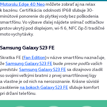
Motorolu Edge 40 Neo
môžete zobrať aj na relax
k bazénu. Certifikácia odolnosti IP68 sľubuje 30-
minútové ponorenie do plytkej vody bez poškodenia
smartfónu. Vo výbave ďalej nájdete snímač odtlačkov
prstov ukrytý pod displejom, wi-fi 6, NFC čip či tradičné
moto vychytávky.
Samsung Galaxy S23 FE
Skratka FE (
Fan Edition
) v názve smartfónu naznačuje,
že
Samsung Galaxy S23 FE
bude
presne podľa vašich
predstáv
.
Samsung Galaxy S23 FE
sa dizajnovo zladil
so svojimi veľkými bratmi z prvej smartfónovej ligy
a vlastne je od nich na nerozoznanie. Krásne súvislé
zaoblenie
na bokoch Galaxy S23 FE
sľubuje komfort
pri držaní telefónu.