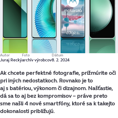
Autor
Foto
Dátum
Juraj Recký
archív výrobcov
8. 2. 2024
Ak chcete perfektné fotografie, prižmúrite oči
pri iných nedostatkoch. Rovnako je to
aj s batériou, výkonom či dizajnom. Našťastie,
dá sa to aj bez kompromisov – práve preto
sme našli 4 nové smartfóny, ktoré sa k takejto
dokonalosti približujú.