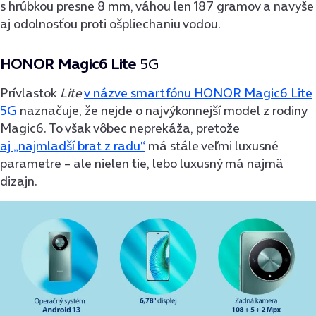
s hrúbkou presne 8 mm, váhou len 187 gramov a navyše
aj odolnosťou proti ošpliechaniu vodou.
HONOR Magic6 Lite
5G
Prívlastok
Lite
v názve smartfónu HONOR Magic6 Lite
5G
naznačuje, že nejde o najvýkonnejší model z rodiny
Magic6. To však vôbec neprekáža, pretože
aj „najmladší brat z radu“
má stále veľmi luxusné
parametre – ale nielen tie, lebo luxusný má najmä
dizajn.