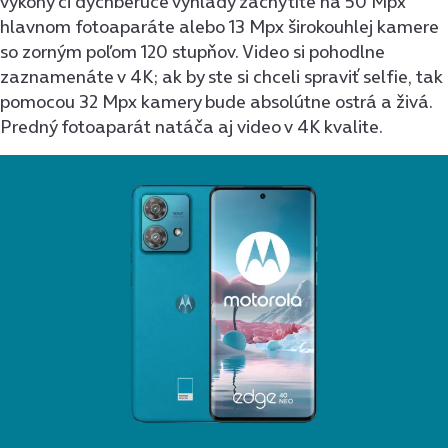
výkony či dychberúce výhľady zachytíte na 50 Mpx
hlavnom fotoaparáte alebo 13 Mpx širokouhlej kamere
so zorným poľom 120 stupňov. Video si pohodlne
zaznamenáte v 4K; ak by ste si chceli spraviť selfie, tak
pomocou 32 Mpx kamery bude absolútne ostrá a živá.
Predný fotoaparát natáča aj video v 4K kvalite.