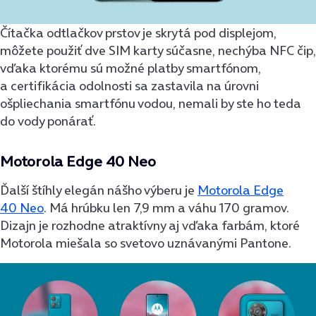
Čítačka odtlačkov prstov je skrytá pod displejom,
môžete použiť dve SIM karty súčasne, nechýba NFC čip,
vďaka ktorému sú možné platby smartfónom,
a certifikácia odolnosti sa zastavila na úrovni
ošpliechania smartfónu vodou, nemali by ste ho teda
do vody ponárať.
Motorola Edge 40 Neo
Ďalší štíhly elegán nášho výberu je
Motorola Edge
40 Neo
. Má hrúbku len 7,9 mm a váhu 170 gramov.
Dizajn je rozhodne atraktívny aj vďaka farbám, ktoré
Motorola miešala so svetovo uznávanými Pantone.