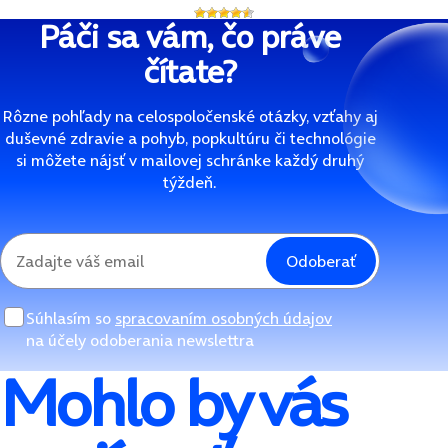
Páči sa vám, čo práve
čítate?
Rôzne pohľady na celospoločenské otázky, vzťahy aj
duševné zdravie a pohyb, popkultúru či technológie
si môžete nájsť v mailovej schránke každý druhý
týždeň.
Odoberať
Súhlasím so
spracovaním osobných údajov
na účely odoberania newslettra
Mohlo by vás