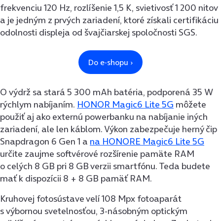
frekvenciu 120 Hz, rozlíšenie 1,5 K, svietivosť 1 200 nitov
a je jedným z prvých zariadení, ktoré získali certifikáciu
odolnosti displeja od švajčiarskej spoločnosti SGS.
O výdrž sa stará 5 300 mAh batéria, podporená 35 W
rýchlym nabíjaním.
HONOR Magic6 Lite 5G
môžete
použiť aj ako externú powerbanku na nabíjanie iných
zariadení, ale len káblom. Výkon zabezpečuje herný čip
Snapdragon 6 Gen 1 a
na HONORE Magic6 Lite 5G
určite zaujme softvérové rozšírenie pamäte RAM
o celých 8 GB pri 8 GB verzii smartfónu. Teda budete
mať k dispozícii 8 + 8 GB pamäť RAM.
Kruhovej fotosústave velí 108 Mpx fotoaparát
s výbornou svetelnosťou, 3-násobným optickým