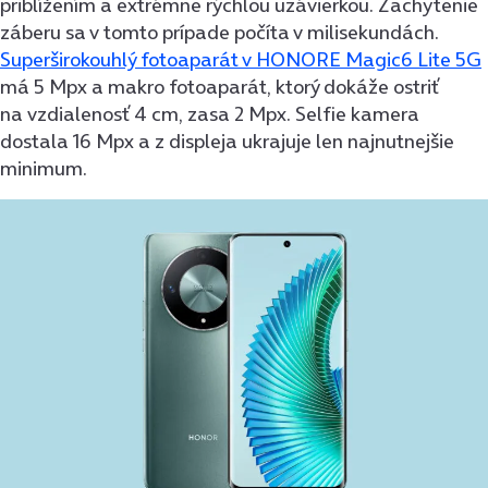
priblížením a extrémne rýchlou uzávierkou. Zachytenie
záberu sa v tomto prípade počíta v milisekundách.
Superširokouhlý fotoaparát v HONORE Magic6 Lite 5G
má 5 Mpx a makro fotoaparát, ktorý dokáže ostriť
na vzdialenosť 4 cm, zasa 2 Mpx. Selfie kamera
dostala 16 Mpx a z displeja ukrajuje len najnutnejšie
minimum.