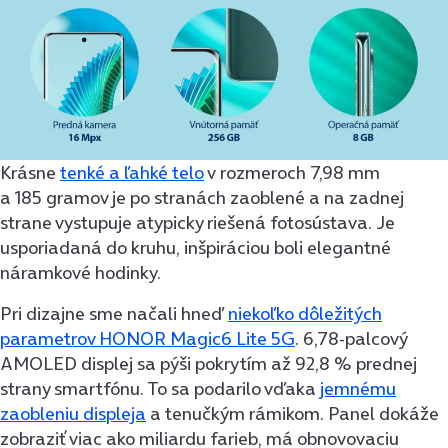
Krásne
tenké a ľahké telo
v rozmeroch 7,98 mm
a 185 gramov je po stranách zaoblené a na zadnej
strane vystupuje atypicky riešená fotosústava. Je
usporiadaná do kruhu, inšpiráciou boli elegantné
náramkové hodinky.
Pri dizajne sme načali hneď
niekoľko dôležitých
parametrov HONOR Magic6 Lite 5G
. 6,78-palcový
AMOLED displej sa pýši pokrytím až 92,8 % prednej
strany smartfónu. To sa podarilo vďaka
jemnému
zaobleniu displeja
a tenučkým rámikom. Panel dokáže
zobraziť viac ako miliardu farieb, má obnovovaciu