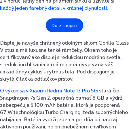
2 v horúci letný deň na priamom slnku a užívate si
každý jeden farebný detail v krásnej plynulosti
.
Displej je navyše chránený odolným sklom Gorilla Glass
Victus a má luxusne tenké rámčeky. Okrem toho je
certifikovaný ako displej s redukciou modrého svetla,
s redukciou blikania a má minimálny vplyv na váš
cirkadiánny cyklus – rytmus tela. Pod displejom je
skrytá čítačka odtlačkov prstov.
O výkon sa v Xiaomi Redmi Note 13 Pro 5G
stará čip
Snapdragon 7s Gen 2, operačná pamäť 8 GB a výdrž
zabezpečuje 5 100 mAh batéria, ktorá je podporená
67 W technológiou Turbo Charging, teda superrýchleho
nabíjania. Batéria vydrží jeden a pol dňa pri naozaj
aktívnom používaní, no pri priebežnom chvíľkovom