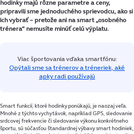
hodinky majú rôzne parametre a ceny,
pripravili sme jednoduchého sprievodcu, ako si
ich vybrať – pretože ani na smart „osobného
trénera“ nemusíte minúť celú výplatu.
Viac športovania vďaka smartfónu:
Opýtali sme sa trénerov a tréneriek, aké
apky radi používajú
Smart funkcií, ktoré hodinky ponúkajú, je naozaj veľa.
Mnohé z týchto vychytávok, napríklad GPS, sledovanie
srdcovej frekvencie či sledovanie výkonu konkrétneho
športu, sú súčasťou štandardnej výbavy smart hodiniek,