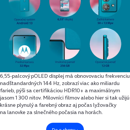
6,55-palcový pOLED displej má obnovovaciu frekvenciu
nadštandardných 144 Hz, zobrazí viac ako miliardu
farieb, pýši sa certifikáciou HDR10+ a maximálnym
jasom 1 300 nitov. Milovníci filmov alebo hier si tak užijú
krásne plynulý a farebný obraz aj počas lyžovačky
na lanovke za slnečného počasia na horách.