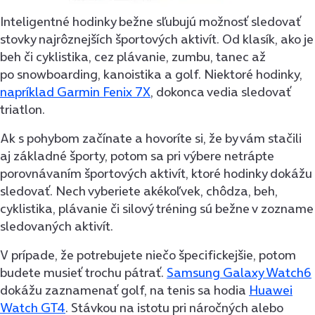
Inteligentné hodinky bežne sľubujú možnosť sledovať
stovky najrôznejších športových aktivít. Od klasík, ako je
beh či cyklistika, cez plávanie, zumbu, tanec až
po snowboarding, kanoistika a golf. Niektoré hodinky,
napríklad Garmin Fenix 7X
, dokonca vedia sledovať
triatlon.
Ak s pohybom začínate a hovoríte si, že by vám stačili
aj základné športy, potom sa pri výbere netrápte
porovnávaním športových aktivít, ktoré hodinky dokážu
sledovať. Nech vyberiete akékoľvek, chôdza, beh,
cyklistika, plávanie či silový tréning sú bežne v zozname
sledovaných aktivít.
V prípade, že potrebujete niečo špecifickejšie, potom
budete musieť trochu pátrať.
Samsung Galaxy Watch6
dokážu zaznamenať golf, na tenis sa hodia
Huawei
Watch GT4
. Stávkou na istotu pri náročných alebo