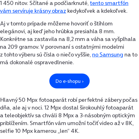
1 450 nitov. Sčítané a podčiarknuté,
tento smartfón
vám servíruje krásny obraz
kedykoľvek a kdekoľvek.
Aj v tomto prípade môžeme hovoriť o štíhlom
elegánovi, aj keď jeho hrúbka presiahla 8 mm.
Konkrétne sa zastavila na 8,2 mm a váha sa vyšplhala
na 209 gramov. V porovnaní s ostatnými modelmi
z tohto výberu sú čísla o niečo vyššie,
no Samsung
na to
má dokonalé ospravedlnenie.
Hlavný 50 Mpx fotoaparát robí perfektné zábery počas
dňa, ale aj v noci. 12 Mpx dostal širokouhlý fotoaparát
a teleobjektív sa chváli 8 Mpx a 3-násobným optickým
priblížením. Smartfón vám umožní točiť video až v 8K,
selfie 10 Mpx kamerou „len“ 4K.