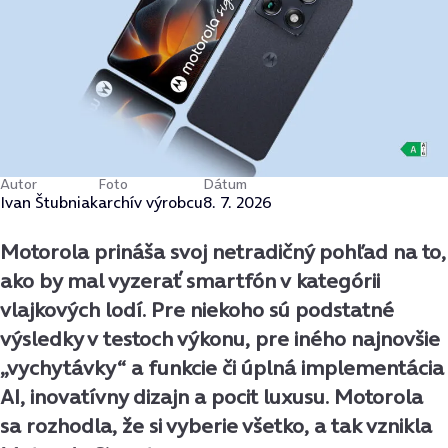
Autor
Foto
Dátum
Ivan Štubniak
archív výrobcu
8. 7. 2026
Motorola prináša svoj netradičný pohľad na to,
ako by mal vyzerať smartfón v kategórii
vlajkových lodí. Pre niekoho sú podstatné
výsledky v testoch výkonu, pre iného najnovšie
„vychytávky“ a funkcie či úplná implementácia
AI, inovatívny dizajn a pocit luxusu. Motorola
sa rozhodla, že si vyberie všetko, a tak vznikla