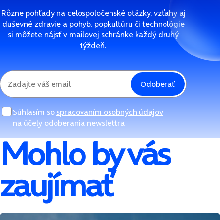
Rôzne pohľady na celospoločenské otázky, vzťahy aj
duševné zdravie a pohyb, popkultúru či technológie
si môžete nájsť v mailovej schránke každý druhý
týždeň.
Odoberať
Súhlasím so
spracovaním osobných údajov
na účely odoberania newslettra
Mohlo by vás
zaujímať