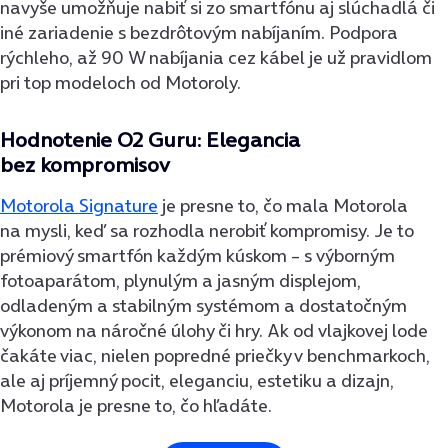
navyše umožňuje nabiť si zo smartfónu aj slúchadlá či
iné zariadenie s bezdrôtovým nabíjaním. Podpora
rýchleho, až 90 W nabíjania cez kábel je už pravidlom
pri top modeloch od Motoroly.
Hodnotenie O2 Guru: Elegancia
bez kompromisov
Motorola Signature
je presne to, čo mala Motorola
na mysli, keď sa rozhodla nerobiť kompromisy. Je to
prémiový smartfón každým kúskom – s výborným
fotoaparátom, plynulým a jasným displejom,
odladeným a stabilným systémom a dostatočným
výkonom na náročné úlohy či hry. Ak od vlajkovej lode
čakáte viac, nielen popredné priečky v benchmarkoch,
ale aj príjemný pocit, eleganciu, estetiku a dizajn,
Motorola je presne to, čo hľadáte.