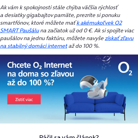
Ak vám k spokojnosti stále chýba väčšia rýchlosť
a desiatky gigabajtov pamäte, prezrite si ponuku
smartfónov, ktoré môžete mať
k akémukoľvek O2
SMART Paušálu
na začiatok už od 0 €.
Ak si spojíte viac
paušálov na jednu faktúru, môžete navyše
získať zľavu
na stabilný domáci internet
až do 100 %.
Páčil sa vám článok?