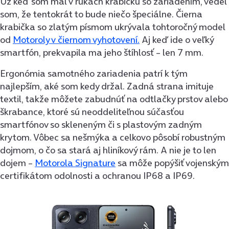
Už keď som mal v rukách krabičku so zariadením, vedel
som, že tentokrát to bude niečo špeciálne. Čierna
krabička so zlatým písmom ukrývala tohtoročný model
od
Motoroly v čiernom vyhotovení.
Aj keď ide o veľký
smartfón, prekvapila ma jeho štíhlosť – len 7 mm.
Ergonómia samotného zariadenia patrí k tým
najlepším, aké som kedy držal. Zadná strana imituje
textil, takže môžete zabudnúť na odtlačky prstov alebo
škrabance, ktoré sú neoddeliteľnou súčasťou
smartfónov so skleneným či s plastovým zadným
krytom. Vôbec sa nešmýka a celkovo pôsobí robustným
dojmom, o čo sa stará aj hliníkový rám. A nie je to len
dojem –
Motorola Signature
sa môže popýšiť vojenským
certifikátom odolnosti a ochranou IP68 a IP69.