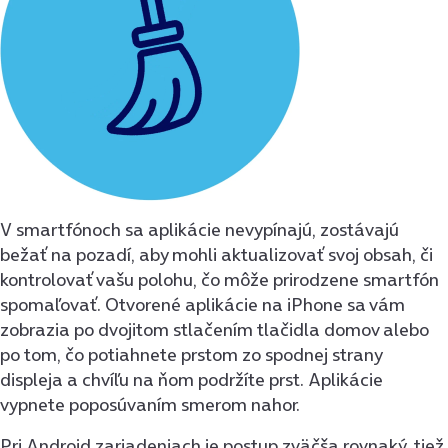
V smartfónoch sa aplikácie nevypínajú, zostávajú
bežať na pozadí, aby mohli aktualizovať svoj obsah, či
kontrolovať vašu polohu, čo môže prirodzene smartfón
spomaľovať. Otvorené aplikácie na iPhone sa vám
zobrazia po dvojitom stlačením tlačidla domov alebo
po tom, čo potiahnete prstom zo spodnej strany
displeja a chvíľu na ňom podržíte prst. Aplikácie
vypnete poposúvaním smerom nahor.
Pri Android zariadeniach je postup zväčša rovnaký, tiež