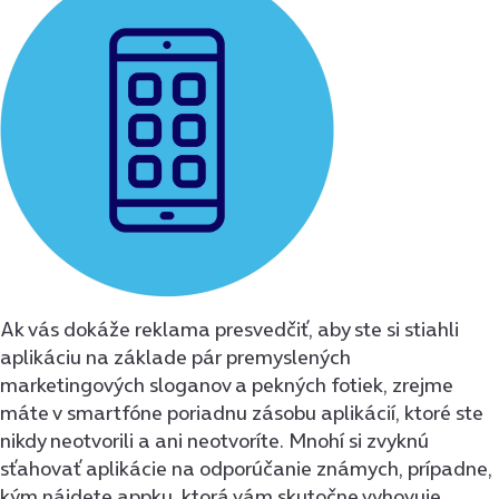
Ak vás dokáže reklama presvedčiť, aby ste si stiahli
aplikáciu na základe pár premyslených
marketingových sloganov a pekných fotiek, zrejme
máte v smartfóne poriadnu zásobu aplikácií, ktoré ste
nikdy neotvorili a ani neotvoríte. Mnohí si zvyknú
sťahovať aplikácie na odporúčanie známych, prípadne,
kým nájdete appku, ktorá vám skutočne vyhovuje,