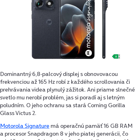
Dominantný 6,8-palcový displej s obnovovacou
frekvenciou až 165 Hz robí z každého scrollovania či
prehrávania videa plynulý zážitok. Ani priame slnečné
svetlo mu nerobí problém, jas si poradí aj s letným
poludním. O jeho ochranu sa stará Corning Gorilla
Glass Victus 2.
Motorola Signature
má operačnú pamäť 16 GB RAM
a procesor Snapdragon 8 v jeho piatej generácii, čo