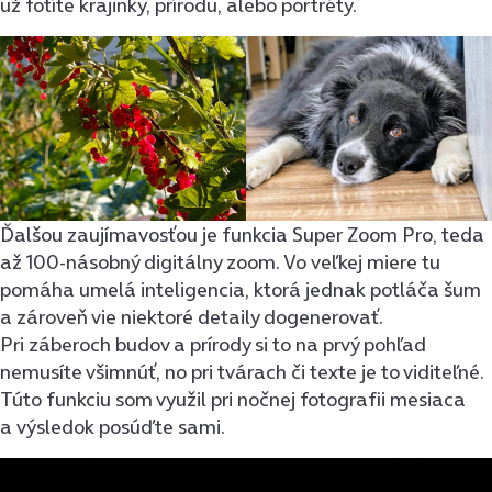
už fotíte krajinky, prírodu, alebo portréty.
Ďalšou zaujímavosťou je funkcia Super Zoom Pro, teda
až 100-násobný digitálny zoom. Vo veľkej miere tu
pomáha umelá inteligencia, ktorá jednak potláča šum
a zároveň vie niektoré detaily dogenerovať.
Pri záberoch budov a prírody si to na prvý pohľad
nemusíte všimnúť, no pri tvárach či texte je to viditeľné.
Túto funkciu som využil pri nočnej fotografii mesiaca
a výsledok posúďte sami.