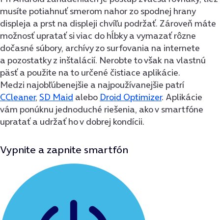
musíte potiahnuť smerom nahor zo spodnej hrany
displeja a prst na displeji chvíľu podržať. Zároveň máte
možnosť upratať si viac do hĺbky a vymazať rôzne
dočasné súbory, archívy zo surfovania na internete
a pozostatky z inštalácií. Nerobte to však na vlastnú
päsť a použite na to určené čistiace aplikácie.
Medzi najobľúbenejšie a najpoužívanejšie patrí
CCleaner
,
SD Maid
alebo
Droid Optimizer
. Aplikácie
vám ponúknu jednoduché riešenia, ako v smartfóne
upratať a udržať ho v dobrej kondícii.
Vypnite a zapnite smartfón