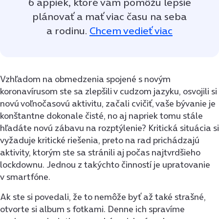
6 appiek, ktoré vám pomôžu lepšie
plánovať a mať viac času na seba
a rodinu.
Chcem vedieť viac
Vzhľadom na obmedzenia spojené s novým
koronavírusom ste sa zlepšili v cudzom jazyku, osvojili si
novú voľnočasovú aktivitu, začali cvičiť, vaše bývanie je
konštantne dokonale čisté, no aj napriek tomu stále
hľadáte novú zábavu na rozptýlenie? Kritická situácia si
vyžaduje kritické riešenia, preto na rad prichádzajú
aktivity, ktorým ste sa stránili aj počas najtvrdšieho
lockdownu. Jednou z takýchto činností je upratovanie
v smartfóne.
Ak ste si povedali, že to nemôže byť až také strašné,
otvorte si album s fotkami. Denne ich spravíme