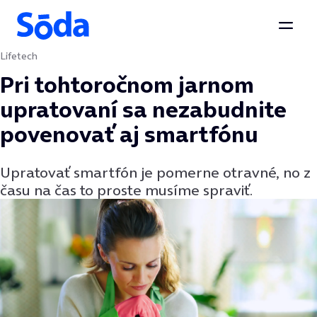
Otvor
Lifetech
Preskočiť na obsah
Pri tohtoročnom jarnom
upratovaní sa nezabudnite
povenovať aj smartfónu
Upratovať smartfón je pomerne otravné, no z
času na čas to proste musíme spraviť.