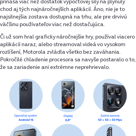
prináša viac než dostatok výpočtovej sily na plynulý
chod aj tých najnáročnejších aplikácií. Áno, nie je to
najsilnejšia zostava dostupná na trhu, ale pre drvivú
väčšinu používateľov viac než dostačujúca.
Či už som hral graficky náročnejšie hry, používal viacero
aplikácií naraz, alebo streamoval videá vo vysokom
rozlíšení, Motorola zvládla všetko bez zaváhania.
Pokročilé chladenie procesora sa navyše postaralo o to,
že sa zariadenie ani extrémne neprehrievalo.