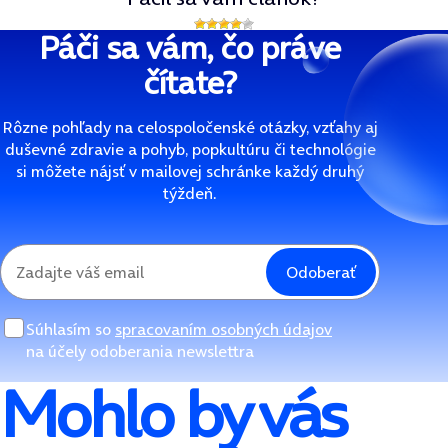
Páči sa vám, čo práve
čítate?
Rôzne pohľady na celospoločenské otázky, vzťahy aj
duševné zdravie a pohyb, popkultúru či technológie
si môžete nájsť v mailovej schránke každý druhý
týždeň.
Odoberať
Súhlasím so
spracovaním osobných údajov
na účely odoberania newslettra
Mohlo by vás