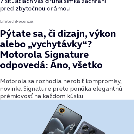
7 situáciách vás druhá simka zachráni
pred zbytočnou drámou
Lifetech
Recenzia
Pýtate sa, či dizajn, výkon
alebo „vychytávky“?
Motorola Signature
odpovedá: Áno, všetko
Motorola sa rozhodla nerobiť kompromisy,
novinka Signature preto ponúka elegantnú
prémiovosť na každom kúsku.