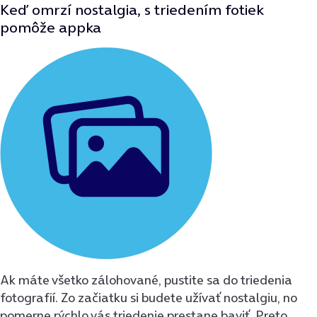
Keď omrzí nostalgia, s triedením fotiek
pomôže appka
Ak máte všetko zálohované, pustite sa do triedenia
fotografií. Zo začiatku si budete užívať nostalgiu, no
pomerne rýchlo vás triedenie prestane baviť. Preto