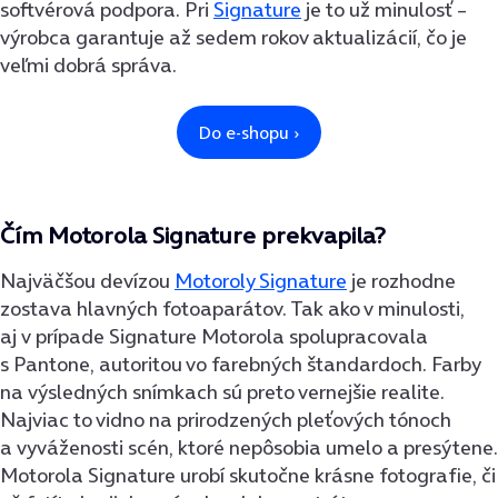
softvérová podpora. Pri
Signature
je to už minulosť –
výrobca garantuje až sedem rokov aktualizácií, čo je
veľmi dobrá správa.
Čím Motorola Signature prekvapila?
Najväčšou devízou
Motoroly Signature
je rozhodne
zostava hlavných fotoaparátov. Tak ako v minulosti,
aj v prípade Signature Motorola spolupracovala
s Pantone, autoritou vo farebných štandardoch. Farby
na výsledných snímkach sú preto vernejšie realite.
Najviac to vidno na prirodzených pleťových tónoch
a vyváženosti scén, ktoré nepôsobia umelo a presýtene.
Motorola Signature urobí skutočne krásne fotografie, či