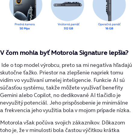
V čom mohla byť Motorola Signature lepšia?
Ide o top model výrobcu, preto sa mi negatíva hľadajú
skutočne ťažko. Priestor na zlepšenie napriek tomu
vidím vo využívaní umelej inteligencie. Funkcie AI sú
súčasťou systému, takže môžete využívať benefity
Gemini alebo Copilot, no dedikované AI tlačidlo je
nevyužitý potenciál. Jeho prispôsobenie je minimálne
a frekvencia jeho využitia bola v mojom prípade nízka.
Motorola však počúva svojich zákazníkov. Dôkazom
toho je, že v minulosti bola častou výčitkou krátka