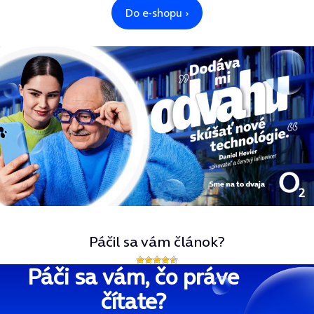
Páčil sa vám článok?
Páči sa vám, čo práve
čítate?