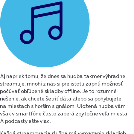
Aj napriek tomu, že dnes sa hudba takmer výhradne
streamuje, mnohí z nás si pre istotu zapnú možnosť
počúvať obľúbené skladby offline. Je to rozumné
riešenie, ak chcete šetriť dáta alebo sa pohybujete
na miestach s horším signálom. Uložená hudba vám
však v smartfóne často zaberá zbytočne veľa miesta.
A podcasty ešte viac.
Každá streamovacia služba má vymazanie skladieb