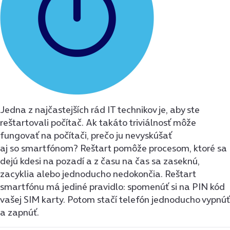
Jedna z najčastejších rád IT technikov je, aby ste
reštartovali počítač. Ak takáto triviálnosť môže
fungovať na počítači, prečo ju nevyskúšať
aj so smartfónom? Reštart pomôže procesom, ktoré sa
dejú kdesi na pozadí a z času na čas sa zaseknú,
zacyklia alebo jednoducho nedokončia. Reštart
smartfónu má jediné pravidlo: spomenúť si na PIN kód
vašej SIM karty. Potom stačí telefón jednoducho vypnúť
a zapnúť.