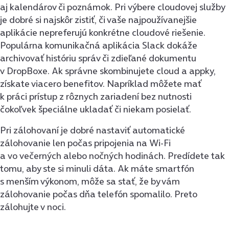
aj kalendárov či poznámok. Pri výbere cloudovej služby
je dobré si najskôr zistiť, či vaše najpoužívanejšie
aplikácie nepreferujú konkrétne cloudové riešenie.
Populárna komunikačná aplikácia Slack dokáže
archivovať históriu správ či zdieľané dokumentu
v DropBoxe. Ak správne skombinujete cloud a appky,
získate viacero benefitov. Napríklad môžete mať
k práci prístup z rôznych zariadení bez nutnosti
čokoľvek špeciálne ukladať či niekam posielať.
Pri zálohovaní je dobré nastaviť automatické
zálohovanie len počas pripojenia na Wi-Fi
a vo večerných alebo nočných hodinách. Predídete tak
tomu, aby ste si minuli dáta. Ak máte smartfón
s menším výkonom, môže sa stať, že by vám
zálohovanie počas dňa telefón spomalilo. Preto
zálohujte v noci.