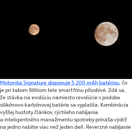
Motorola Signature disponuje 5 200 mAh batériou
, čo
je pri takom štíhlom tele smartfónu pôsobivé. Zdá sa,
že stávka na evolúciu namiesto revolúcie v podobe
silikónovo-karbónovej batérie sa vyplatila. Kombinácia
vyššej hustoty článkov, rýchleho nabíjania
a inteligentného manažmentu spotreby prináša výdrž
na jedno nabitie viac než jeden deň. Reverzné nabíjanie