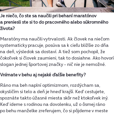
Je niečo, čo ste sa naučili pri behaní maratónov
a preniesli ste si to do pracovného alebo súkromného
života?
Maratóny ma naučili vytrvalosti. Ak človek na niečom
systematicky pracuje, posúva sa k cieľu bližšie zo dňa
na deň, výsledok sa dostaví. A tiež som pochopil, že
čokoľvek si človek zaumieni, tak to dosiahne. Ako hovorí
slogan jednej športovej značky – nič nie je nemožné.
Vnímate v behu aj nejaké ďalšie benefity?
Ráno ma beh naplní optimizmom, rozdýcham sa,
okysličím si telo a deň je hneď krajší. Keď cestujete,
spoznáte takto úžasné miesta skôr než ktokoľvek iný.
Keď ideme s rodinou na dovolenku, už o ôsmej ráno
po behu manželke zreferujem, čo si pôjdeme v meste