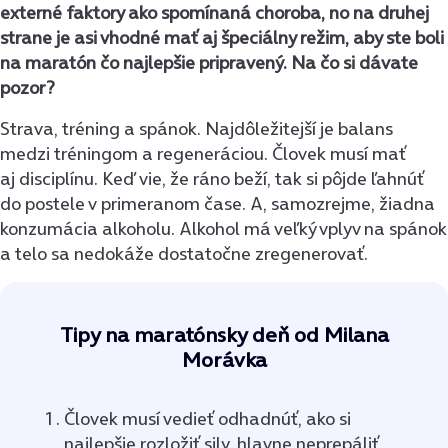
externé faktory ako spomínaná choroba, no na druhej
strane je asi vhodné mať aj špeciálny režim, aby ste boli
na maratón čo najlepšie pripravený. Na čo si dávate
pozor?
Strava, tréning a spánok. Najdôležitejší je balans
medzi tréningom a regeneráciou. Človek musí mať
aj disciplínu. Keď vie, že ráno beží, tak si pôjde ľahnúť
do postele v primeranom čase. A, samozrejme, žiadna
konzumácia alkoholu. Alkohol má veľký vplyv na spánok
a telo sa nedokáže dostatočne zregenerovať.
Tipy na maratónsky deň od Milana
Morávka
Človek musí vedieť odhadnúť, ako si
najlepšie rozložiť sily, hlavne neprepáliť