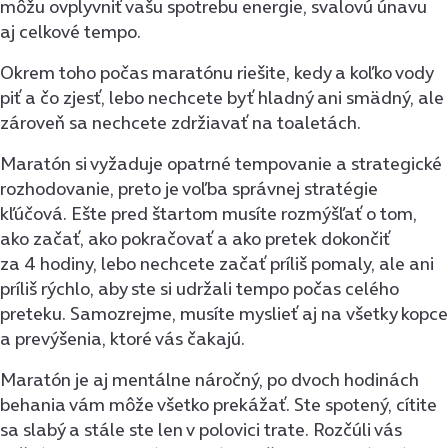
môžu ovplyvniť vašu spotrebu energie, svalovú únavu
aj celkové tempo.
Okrem toho počas maratónu riešite, kedy a koľko vody
piť a čo zjesť, lebo nechcete byť hladný ani smädný, ale
zároveň sa nechcete zdržiavať na toaletách.
Maratón si vyžaduje opatrné tempovanie a strategické
rozhodovanie, preto je voľba správnej stratégie
kľúčová. Ešte pred štartom musíte rozmýšľať o tom,
ako začať, ako pokračovať a ako pretek dokončiť
za 4 hodiny, lebo nechcete začať príliš pomaly, ale ani
príliš rýchlo, aby ste si udržali tempo počas celého
preteku. Samozrejme, musíte myslieť aj na všetky kopce
a prevýšenia, ktoré vás čakajú.
Maratón je aj mentálne náročný, po dvoch hodinách
behania vám môže všetko prekážať. Ste spotený, cítite
sa slabý a stále ste len v polovici trate. Rozčúli vás