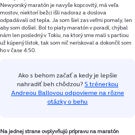
Newyorský maratón je navyše kopcovitý, má veľa
mostov, niektorí bežci išli nadoraz a doslova
odpadávali od tepla. Ja som šiel zas veľmi pomaly, len
aby som došiel. Bol to piaty maratón v poradí, chýbal
nám len posledný v Tokiu, na ktorý sme mali s partiou
už kúpený lístok, tak som nič neriskoval a dokončil som
ho v čase 4:50.
Ako s behom začať a kedy je lepšie
nahradiť beh chôdzou?
S trénerkou
Andreou Ballovou odpovieme na rôzne
otázky o behu
Na jednej strane ovplyvňujú prípravu na maratón