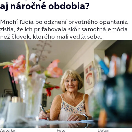
aj náročné obdobia?
Mnohí ľudia po odznení prvotného opantania
zistia, že ich priťahovala skôr samotná emócia
než človek, ktorého mali vedľa seba.
Autorka
Foto
Dátum