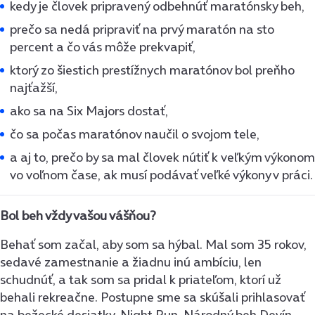
kedy je človek pripravený odbehnúť maratónsky beh,
prečo sa nedá pripraviť na prvý maratón na sto
percent a čo vás môže prekvapiť,
ktorý zo šiestich prestížnych maratónov bol preňho
najťažší,
ako sa na Six Majors dostať,
čo sa počas maratónov naučil o svojom tele,
a aj to, prečo by sa mal človek nútiť k veľkým výkonom
vo voľnom čase, ak musí podávať veľké výkony v práci.
Bol beh vždy vašou vášňou?
Behať som začal, aby som sa hýbal. Mal som 35 rokov,
sedavé zamestnanie a žiadnu inú ambíciu, len
schudnúť, a tak som sa pridal k priateľom, ktorí už
behali rekreačne. Postupne sme sa skúšali prihlasovať
na bežecké desiatky, Night Run, Národný beh Devín