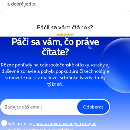
a dobré jedlo.
Páčil sa vám článok?
Páči sa vám, čo práve
čítate?
Rôzne pohľady na celospoločenské otázky, vzťahy aj
duševné zdravie a pohyb, popkultúru či technológie
si môžete nájsť v mailovej schránke každý druhý
týždeň.
Odoberať
Súhlasím so
spracovaním osobných údajov
na účely odoberania newslettra