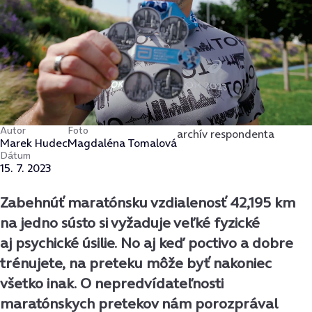
Autor
Foto
archív respondenta
Marek Hudec
Magdaléna Tomalová
Dátum
15. 7. 2023
Zabehnúť maratónsku vzdialenosť 42,195 km
na jedno sústo si vyžaduje veľké fyzické
aj psychické úsilie. No aj keď poctivo a dobre
trénujete, na preteku môže byť nakoniec
všetko inak. O nepredvídateľnosti
maratónskych pretekov nám porozprával