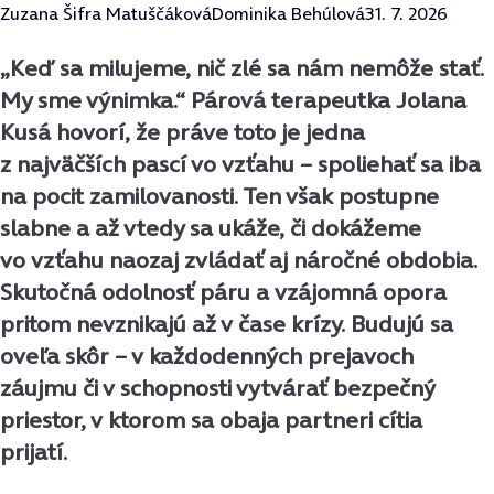
Zuzana Šifra Matuščáková
Dominika Behúlová
31. 7. 2026
„Keď sa milujeme, nič zlé sa nám nemôže stať.
My sme výnimka.“ Párová terapeutka Jolana
Kusá hovorí, že práve toto je jedna
z najväčších pascí vo vzťahu – spoliehať sa iba
na pocit zamilovanosti. Ten však postupne
slabne a až vtedy sa ukáže, či dokážeme
vo vzťahu naozaj zvládať aj náročné obdobia.
Skutočná odolnosť páru a vzájomná opora
pritom nevznikajú až v čase krízy. Budujú sa
oveľa skôr – v každodenných prejavoch
záujmu či v schopnosti vytvárať bezpečný
priestor, v ktorom sa obaja partneri cítia
prijatí.