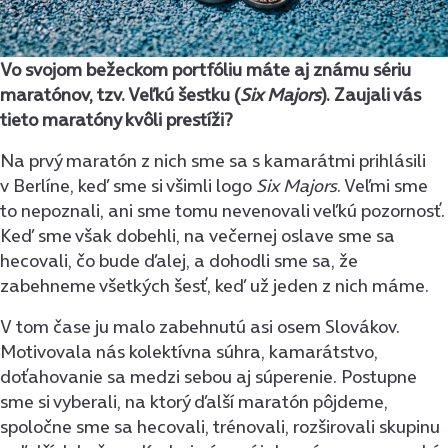
Vo svojom bežeckom portfóliu máte aj známu sériu
maratónov, tzv. Veľkú šestku (
Six Majors
). Zaujali vás
tieto maratóny kvôli prestíži?
Na prvý maratón z nich sme sa s kamarátmi prihlásili
v Berlíne, keď sme si všimli logo
Six Majors
. Veľmi sme
to nepoznali, ani sme tomu nevenovali veľkú pozornosť.
Keď sme však dobehli, na večernej oslave sme sa
hecovali, čo bude ďalej, a dohodli sme sa, že
zabehneme všetkých šesť, keď už jeden z nich máme.
V tom čase ju malo zabehnutú asi osem Slovákov.
Motivovala nás kolektívna súhra, kamarátstvo,
doťahovanie sa medzi sebou aj súperenie. Postupne
sme si vyberali, na ktorý ďalší maratón pôjdeme,
spoločne sme sa hecovali, trénovali, rozširovali skupinu