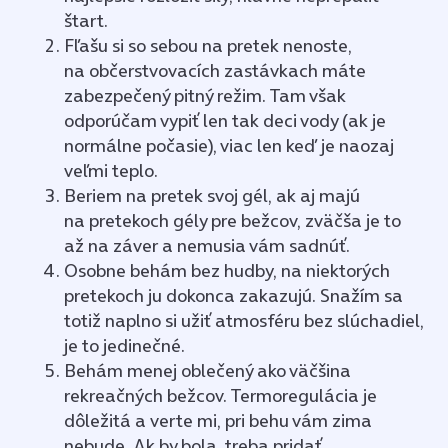
štart.
Fľašu si so sebou na pretek nenoste,
na občerstvovacích zastávkach máte
zabezpečený pitný režim. Tam však
odporúčam vypiť len tak deci vody (ak je
normálne počasie), viac len keď je naozaj
veľmi teplo.
Beriem na pretek svoj gél, ak aj majú
na pretekoch gély pre bežcov, zväčša je to
až na záver a nemusia vám sadnúť.
Osobne behám bez hudby, na niektorých
pretekoch ju dokonca zakazujú. Snažím sa
totiž naplno si užiť atmosféru bez slúchadiel,
je to jedinečné.
Behám menej oblečený ako väčšina
rekreačných bežcov. Termoregulácia je
dôležitá a verte mi, pri behu vám zima
nebude. Ak by bola, treba pridať.