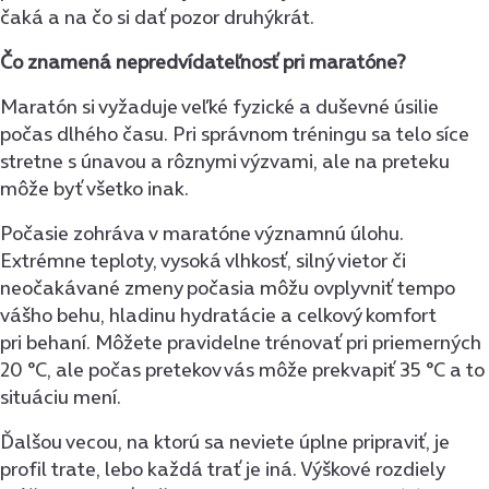
čaká a na čo si dať pozor druhýkrát.
Čo znamená nepredvídateľnosť pri maratóne?
Maratón si vyžaduje veľké fyzické a duševné úsilie
počas dlhého času. Pri správnom tréningu sa telo síce
stretne s únavou a rôznymi výzvami, ale na preteku
môže byť všetko inak.
Počasie zohráva v maratóne významnú úlohu.
Extrémne teploty, vysoká vlhkosť, silný vietor či
neočakávané zmeny počasia môžu ovplyvniť tempo
vášho behu, hladinu hydratácie a celkový komfort
pri behaní. Môžete pravidelne trénovať pri priemerných
20 °C, ale počas pretekov vás môže prekvapiť 35 °C a to
situáciu mení.
Ďalšou vecou, na ktorú sa neviete úplne pripraviť, je
profil trate, lebo každá trať je iná. Výškové rozdiely