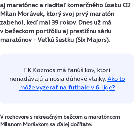
aj maratónec a riaditeľ komerčného úseku O2
Milan Morávek, ktorý svoj prvý maratón
zabehol, keď mal 39 rokov. Dnes už má
v bežeckom portfóliu aj prestížnu sériu
maratónov – Veľkú šestku (Six Majors).
FK Kozmos má fanúšikov, ktorí
nenadávajú a nosia dúhové vlajky.
Ako to
môže vyzerať na futbale v 6. lige?
V rozhovore s rekreačným bežcom a maratóncom
Milanom Morávkom sa ďalej dočítate: