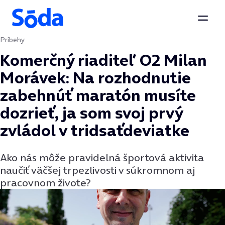
Otvor
Príbehy
Preskočiť na obsah
Komerčný riaditeľ O2 Milan
Morávek: Na rozhodnutie
zabehnúť maratón musíte
dozrieť, ja som svoj prvý
zvládol v tridsaťdeviatke
Ako nás môže pravidelná športová aktivita
naučiť väčšej trpezlivosti v súkromnom aj
pracovnom živote?