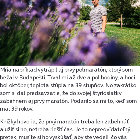
Mňa napríklad vytrápil aj prvý polmaratón, ktorý som
bežal v Budapešti. Trval mi až dve a pol hodiny, a hoci
bol október, teplota stúpla na 39 stupňov. No zakrátko
som si dal predsavzatie, že do svojej štyridsiatky
zabehnem aj prvý maratón. Podarilo sa mi to, keď som
mal 39 rokov.
Knižky hovoria, že prvý maratón treba len zabehnúť
a užiť si ho, netreba riešiť čas. Je to nepredvídateľný
pretek, musíte si ho vyskúšať, aby ste vedeli, čo vás