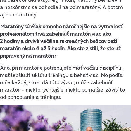
a neskôr sme sa odhodlali na polmaratóny. A potom
aj na maratóny.
Maratóny sú však omnoho náročnejšie na vytrvalosť –
profesionálom trvá zabehnúť maratón viac ako
2 hodiny a drvivá väčšina rekreačných bežcov beží
maratón okolo 4 až 5 hodín. Ako ste zistili, že ste už
pripravený na maratón?
Áno, pri maratóne potrebujete mať väčšiu disciplínu,
mať lepšiu štruktúru tréningu a behať viac. No podľa
mňa každý, kto si dá túto výzvu, môže zabehnúť
maratón – niekto rýchlejšie, niekto pomalšie, závisí to
od odhodlania a tréningu.