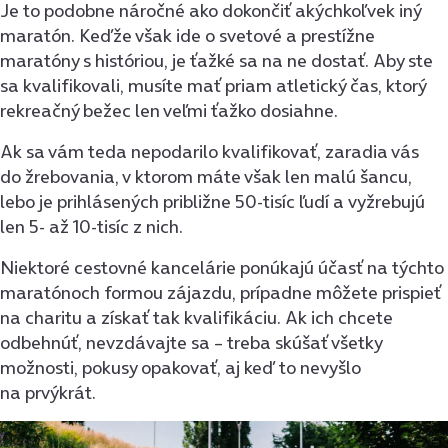
Je to podobne náročné ako dokončiť akýchkoľvek iný
maratón. Keďže však ide o svetové a prestížne
maratóny s históriou, je ťažké sa na ne dostať. Aby ste
sa kvalifikovali, musíte mať priam atletický čas, ktorý
rekreačný bežec len veľmi ťažko dosiahne.
Ak sa vám teda nepodarilo kvalifikovať, zaradia vás
do žrebovania, v ktorom máte však len malú šancu,
lebo je prihlásených približne 50-tisíc ľudí a vyžrebujú
len 5- až 10-tisíc z nich.
Niektoré cestovné kancelárie ponúkajú účasť na týchto
maratónoch formou zájazdu, prípadne môžete prispieť
na charitu a získať tak kvalifikáciu. Ak ich chcete
odbehnúť, nevzdávajte sa – treba skúšať všetky
možnosti, pokusy opakovať, aj keď to nevyšlo
na prvýkrát.