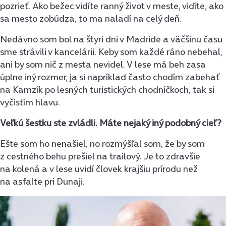
pozrieť. Ako bežec vidíte ranný život v meste, vidíte, ako
sa mesto zobúdza, to ma naladí na celý deň.
Nedávno som bol na štyri dni v Madride a väčšinu času
sme strávili v kancelárii. Keby som každé ráno nebehal,
ani by som nič z mesta nevidel. V lese má beh zasa
úplne iný rozmer, ja si napríklad často chodím zabehať
na Kamzík po lesných turistických chodníčkoch, tak si
vyčistím hlavu.
Veľkú šestku ste zvládli. Máte nejaký iný podobný cieľ?
Ešte som ho nenašiel, no rozmýšľal som, že by som
z cestného behu prešiel na trailový. Je to zdravšie
na kolená a v lese uvidí človek krajšiu prírodu než
na asfalte pri Dunaji.