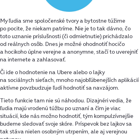
My ľudia sme spoločenské tvory a bytostne túžime
po pocite, že niekam patríme. Nie je to tak dávno, čo
toto uznanie príslušnosti (či odmietnutie) prichádzalo
od reálnych osôb. Dnes je možné ohodnotiť hocičo
a hocikoho úplne verejne a anonymne, stačí to uverejniť
na internete a zahlasovať.
Či ide o hodnotenie na Ubere alebo o lajky
na sociálnych sieťach, mnoho najobľúbenejších aplikácií
aktívne povzbudzuje ľudí hodnotiť sa navzájom.
Tieto funkcie tam nie sú náhodou. Dizajnéri vedia, že
ľudia majú vrodenú túžbu po uznaní a čím je viac
situácií, kde nás možno hodnotiť, tým kompulzívnejšie
budeme sledovať svoje skóre. Príspevok bez lajkov sa
tak stáva nielen osobným utrpením, ale aj verejnou