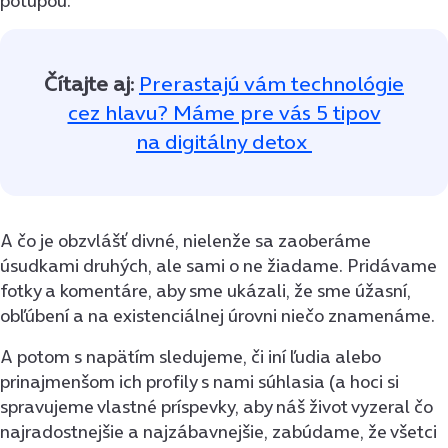
potupou.
Čítajte aj:
Prerastajú vám technológie
cez hlavu? Máme pre vás 5 tipov
na digitálny detox
A čo je obzvlášť divné, nielenže sa zaoberáme
úsudkami druhých, ale sami o ne žiadame. Pridávame
fotky a komentáre, aby sme ukázali, že sme úžasní,
obľúbení a na existenciálnej úrovni niečo znamenáme.
A potom s napätím sledujeme, či iní ľudia alebo
prinajmenšom ich profily s nami súhlasia (a hoci si
spravujeme vlastné príspevky, aby náš život vyzeral čo
najradostnejšie a najzábavnejšie, zabúdame, že všetci