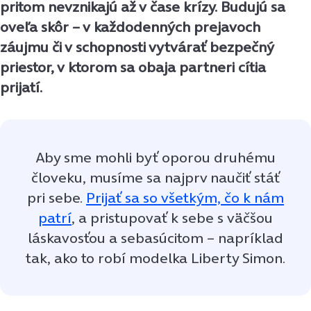
pritom nevznikajú až v čase krízy. Budujú sa
oveľa skôr – v každodenných prejavoch
záujmu či v schopnosti vytvárať bezpečný
priestor, v ktorom sa obaja partneri cítia
prijatí.
Aby sme mohli byť oporou druhému
človeku, musíme sa najprv naučiť stáť
pri sebe.
Prijať sa so všetkým, čo k nám
patrí
, a pristupovať k sebe s väčšou
láskavosťou a sebasúcitom – napríklad
tak, ako to robí modelka Liberty Simon.