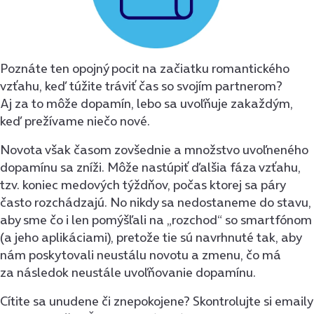
Poznáte ten opojný pocit na začiatku romantického
vzťahu, keď túžite tráviť čas so svojím partnerom?
Aj za to môže dopamín, lebo sa uvoľňuje zakaždým,
keď prežívame niečo nové.
Novota však časom zovšednie a množstvo uvoľneného
dopamínu sa zníži. Môže nastúpiť ďalšia fáza vzťahu,
tzv. koniec medových týždňov, počas ktorej sa páry
často rozchádzajú. No nikdy sa nedostaneme do stavu,
aby sme čo i len pomýšľali na „rozchod“ so smartfónom
(a jeho aplikáciami), pretože tie sú navrhnuté tak, aby
nám poskytovali neustálu novotu a zmenu, čo má
za následok neustále uvoľňovanie dopamínu.
Cítite sa unudene či znepokojene? Skontrolujte si emaily