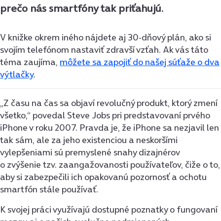
prečo nás smartfóny tak priťahujú.
V knižke okrem iného nájdete aj 30-dňový plán, ako si
svojím telefónom nastaviť zdravší vzťah. Ak vás táto
téma zaujíma,
môžete sa zapojiť do našej súťaže o dva
výtlačky
.
„Z času na čas sa objaví revolučný produkt, ktorý zmení
všetko,“ povedal Steve Jobs pri predstavovaní prvého
iPhone v roku 2007. Pravda je, že iPhone sa nezjavil len
tak sám, ale za jeho existenciou a neskoršími
vylepšeniami sú premyslené snahy dizajnérov
o zvýšenie tzv. zaangažovanosti používateľov, čiže o to,
aby si zabezpečili ich opakovanú pozornosť a ochotu
smartfón stále používať.
K svojej práci využívajú dostupné poznatky o fungovaní