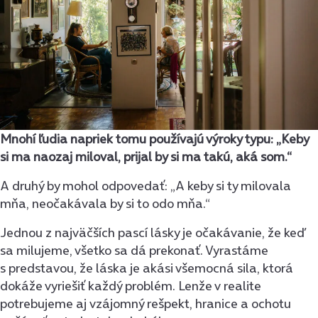
Mnohí ľudia napriek tomu používajú výroky typu: „Keby
si ma naozaj miloval, prijal by si ma takú, aká som.“
A druhý by mohol odpovedať: „A keby si ty milovala
mňa, neočakávala by si to odo mňa.“
Jednou z najväčších pascí lásky je očakávanie, že keď
sa milujeme, všetko sa dá prekonať. Vyrastáme
s predstavou, že láska je akási všemocná sila, ktorá
dokáže vyriešiť každý problém. Lenže v realite
potrebujeme aj vzájomný rešpekt, hranice a ochotu