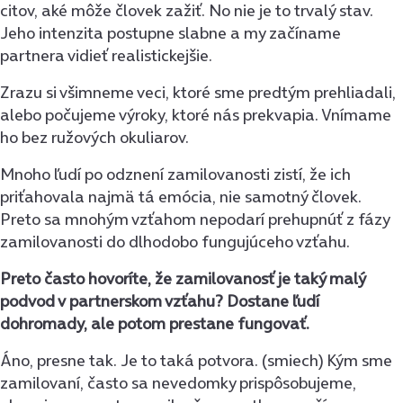
citov, aké môže človek zažiť. No nie je to trvalý stav.
Jeho intenzita postupne slabne a my začíname
partnera vidieť realistickejšie.
Zrazu si všimneme veci, ktoré sme predtým prehliadali,
alebo počujeme výroky, ktoré nás prekvapia. Vnímame
ho bez ružových okuliarov.
Mnoho ľudí po odznení zamilovanosti zistí, že ich
priťahovala najmä tá emócia, nie samotný človek.
Preto sa mnohým vzťahom nepodarí prehupnúť z fázy
zamilovanosti do dlhodobo fungujúceho vzťahu.
Preto často hovoríte, že zamilovanosť je taký malý
podvod v partnerskom vzťahu? Dostane ľudí
dohromady, ale potom prestane fungovať.
Áno, presne tak. Je to taká potvora. (smiech) Kým sme
zamilovaní, často sa nevedomky prispôsobujeme,