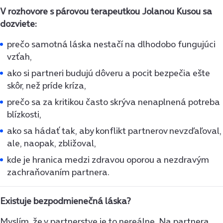
V rozhovore s párovou terapeutkou Jolanou Kusou sa
dozviete:
prečo samotná láska nestačí na dlhodobo fungujúci
vzťah,
ako si partneri budujú dôveru a pocit bezpečia ešte
skôr, než príde kríza,
prečo sa za kritikou často skrýva nenaplnená potreba
blízkosti,
ako sa hádať tak, aby konflikt partnerov nevzďaľoval,
ale, naopak, zbližoval,
kde je hranica medzi zdravou oporou a nezdravým
zachraňovaním partnera.
Existuje bezpodmienečná láska?
Myslím, že v partnerstve je to nereálne. Na partnera