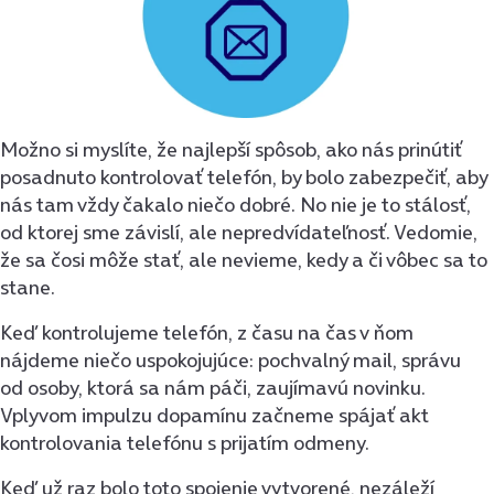
Možno si myslíte, že najlepší spôsob, ako nás prinútiť
posadnuto kontrolovať telefón, by bolo zabezpečiť, aby
nás tam vždy čakalo niečo dobré. No nie je to stálosť,
od ktorej sme závislí, ale nepredvídateľnosť. Vedomie,
že sa čosi môže stať, ale nevieme, kedy a či vôbec sa to
stane.
Keď kontrolujeme telefón, z času na čas v ňom
nájdeme niečo uspokojujúce: pochvalný mail, správu
od osoby, ktorá sa nám páči, zaujímavú novinku.
Vplyvom impulzu dopamínu začneme spájať akt
kontrolovania telefónu s prijatím odmeny.
Keď už raz bolo toto spojenie vytvorené, nezáleží