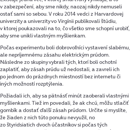
v zabezpečení, aby sme nikdy, naozaj nikdy nemuseli
ostať sami so sebou. V roku 2014 vedci z Harvardovej
univerzity a univerzity vo Virgínii publikovali štúdiu,
v ktorej poukazovali na to, čo všetko sme schopní urobiť,
aby sme unikli vlastným myšlienkam.
Počas experimentu boli dobrovoľníci vystavení slabému,
ale nepríjemnému zásahu elektrickým prúdom.
Následne zo skupiny vybrali tých, ktorí boli ochotní
zaplatiť, aby zásah prúdu už nedostali, a zavreli ich
po jednom do prázdnych miestností bez internetu či
iných možností rozptýlenia.
Požiadali ich, aby sa pätnásť minút zaoberali vlastnými
myšlienkami. Tiež im povedali, že ak chcú, môžu stlačiť
gombík a dostať ďalší zásah prúdom. Určite si myslíte,
že žiaden z nich túto ponuku nevyužil, no
zo štyridsiatich dvoch účastníkov si počas tých