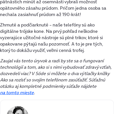
pätnástich minút až osemnásti vybrali možnosť
opätovného zásahu prúdom. Pričom jedna osoba sa
nechala zasiahnuť prúdom až 190-krát!
Zhrnuté a podčiarknuté – naše telefóny sú ako
digitálne trójske kone. Na prvý pohľad neškodne
vyzerajúce užitočné nástroje sú plné trikov, ktoré si
opakovane pýtajú našu pozornosť. A to je pre tých,
ktorý to dokážu využiť, veľmi cenná trofej.
Zaujal vás tento úryvok a radi by ste sa o fungovaní
technológií a tom, ako si s nimi vybudovať zdravý vzťah,
dozvedeli viac? V Sóde si môžete o dva výtlačky knižky
Ako sa rozísť so svojím telefónom zasúťažiť. Súťažnú
otázku aj kompletné podmienky súťaže nájdete
na tomto mieste
.