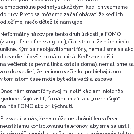
a emocionálne podnety zakaždým, keď ich vezmeme
do ruky. Preto sa môžeme začať obávať, že keď ich
odložíme, niečo dôležité nám ujde.
Neformálny názov pre tento druh úzkosti je FOMO
(z angl. fear of missing out), čiže strach, že nám niečo
unikne. Kým sa neobjavili smartfóny, nemali sme sa ako
dozvedieť, čo všetko nám uniká. Keď sme odišli
na večierok (a pevná linka ostala doma), nemali sme sa
ako dozvedieť, že na inom večierku prebiehajúcom
v tom istom čase môže byť ešte väčšia zábava.
Dnes nám smartfóny svojimi notifikáciami nielenže
zjednodušujú zistiť, čo nám uniká, ale „rozprašujú“
na nás FOMO ako pri kýchnutí.
Presvedčia nás, že sa môžeme chrániť len vďaka
neustálemu kontrolovaniu telefónov, aby sme sa uistili,
že nám nič neuniklo. Lenže namiesto zmiernenia tohto