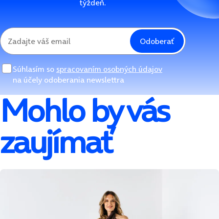
týždeň.
Odoberať
Súhlasím so
spracovaním osobných údajov
na účely odoberania newslettra
Mohlo by vás
zaujímať