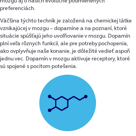
mozgu aj o našich evolučne podmienených
preferenciách.
Väčšina týchto techník je založená na chemickej látke
vznikajúcej v mozgu – dopamíne a na poznaní, ktoré
situácie spúšťajú jeho uvoľňovanie v mozgu. Dopamín
plní veľa rôznych funkcií, ale pre potreby pochopenia,
ako ovplyvňuje naše konanie, je dôležité vedieť aspoň
jednu vec. Dopamín v mozgu aktivuje receptory, ktoré
sú spojené s pocitom potešenia.