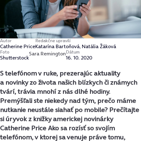
Autor
Redakčne upravili
Catherine Price
Katarína Bartoňová, Natália Žáková
Foto
Dátum
Sara Remington
Shutterstock
16. 10. 2020
S telefónom v ruke, prezerajúc aktuality
a novinky zo života našich blízkych či známych
tvárí, trávia mnohí z nás dlhé hodiny.
Premýšľali ste niekedy nad tým, prečo máme
nutkanie neustále siahať po mobile? Prečítajte
si úryvok z knižky americkej novinárky
Catherine Price Ako sa rozísť so svojím
telefónom, v ktorej sa venuje práve tomu,