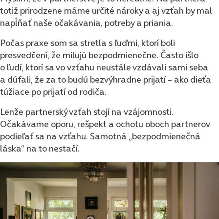
totiž prirodzene máme určité nároky a aj vzťah by mal
napĺňať naše očakávania, potreby a priania.
Počas praxe som sa stretla s ľuďmi, ktorí boli
presvedčení, že milujú bezpodmienečne. Často išlo
o ľudí, ktorí sa vo vzťahu neustále vzdávali sami seba
a dúfali, že za to budú bezvýhradne prijatí – ako dieťa
túžiace po prijatí od rodiča.
Lenže partnerský vzťah stojí na vzájomnosti.
Očakávame oporu, rešpekt a ochotu oboch partnerov
podieľať sa na vzťahu. Samotná „bezpodmienečná
láska“ na to nestačí.