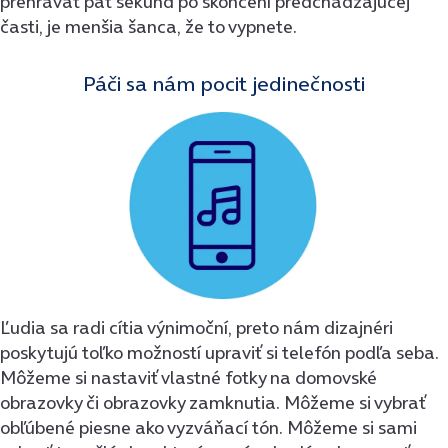
prehrávať päť sekúnd po skončení predchádzajúcej
časti, je menšia šanca, že to vypnete.
Páči sa nám pocit jedinečnosti
Ľudia sa radi cítia výnimoční, preto nám dizajnéri
poskytujú toľko možností upraviť si telefón podľa seba.
Môžeme si nastaviť vlastné fotky na domovské
obrazovky či obrazovky zamknutia. Môžeme si vybrať
obľúbené piesne ako vyzváňací tón. Môžeme si sami