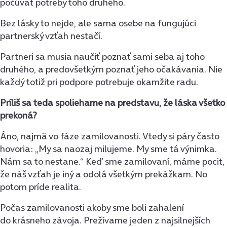
počúvať potreby toho druhého.
Bez lásky to nejde, ale sama osebe na fungujúci
partnerský vzťah nestačí.
Partneri sa musia naučiť poznať sami seba aj toho
druhého, a predovšetkým poznať jeho očakávania. Nie
každý totiž pri podpore potrebuje okamžite radu.
Príliš sa teda spoliehame na predstavu, že láska všetko
prekoná?
Áno, najmä vo fáze zamilovanosti. Vtedy si páry často
hovoria: „My sa naozaj milujeme. My sme tá výnimka.
Nám sa to nestane.“ Keď sme zamilovaní, máme pocit,
že náš vzťah je iný a odolá všetkým prekážkam. No
potom príde realita.
Počas zamilovanosti akoby sme boli zahalení
do krásneho závoja. Prežívame jeden z najsilnejších