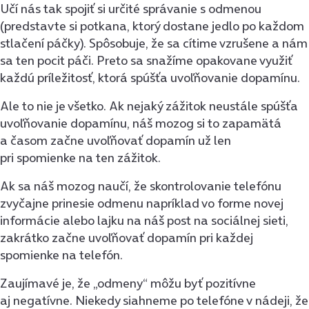
Učí nás tak spojiť si určité správanie s odmenou
(predstavte si potkana, ktorý dostane jedlo po každom
stlačení páčky). Spôsobuje, že sa cítime vzrušene a nám
sa ten pocit páči. Preto sa snažíme opakovane využiť
každú príležitosť, ktorá spúšťa uvoľňovanie dopamínu.
Ale to nie je všetko. Ak nejaký zážitok neustále spúšťa
uvoľňovanie dopamínu, náš mozog si to zapamätá
a časom začne uvoľňovať dopamín už len
pri spomienke na ten zážitok.
Ak sa náš mozog naučí, že skontrolovanie telefónu
zvyčajne prinesie odmenu napríklad vo forme novej
informácie alebo lajku na náš post na sociálnej sieti,
zakrátko začne uvoľňovať dopamín pri každej
spomienke na telefón.
Zaujímavé je, že „odmeny“ môžu byť pozitívne
aj negatívne. Niekedy siahneme po telefóne v nádeji, že