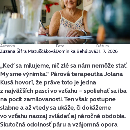
Autorka
Foto
Dátum
Zuzana Šifra Matuščáková
Dominika Behúlová
31. 7. 2026
„Keď sa milujeme, nič zlé sa nám nemôže stať.
My sme výnimka.“ Párová terapeutka Jolana
Kusá hovorí, že práve toto je jedna
z najväčších pascí vo vzťahu – spoliehať sa iba
na pocit zamilovanosti. Ten však postupne
slabne a až vtedy sa ukáže, či dokážeme
vo vzťahu naozaj zvládať aj náročné obdobia.
Skutočná odolnosť páru a vzájomná opora