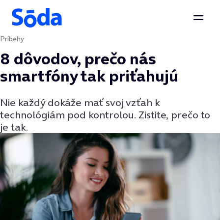
Otvor
Príbehy
Preskočiť na obsah
8 dôvodov, prečo nás
smartfóny tak priťahujú
Nie každý dokáže mať svoj vzťah k
technológiám pod kontrolou. Zistite, prečo to
je tak.