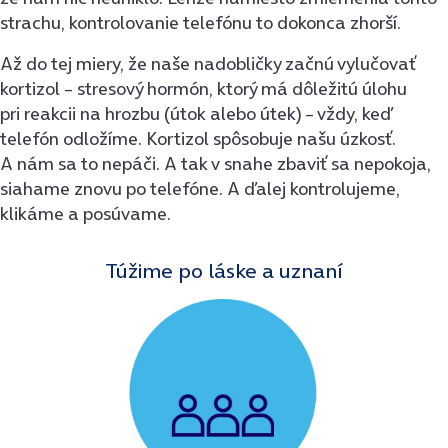
strachu, kontrolovanie telefónu to dokonca zhorší.
Až do tej miery, že naše nadobličky začnú vylučovať
kortizol – stresový hormón, ktorý má dôležitú úlohu
pri reakcii na hrozbu (útok alebo útek) – vždy, keď
telefón odložíme. Kortizol spôsobuje našu úzkosť.
A nám sa to nepáči. A tak v snahe zbaviť sa nepokoja,
siahame znovu po telefóne. A ďalej kontrolujeme,
klikáme a posúvame.
Túžime po láske a uznaní