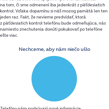
na tom, či sme odmenení iba jedenkrát z päťdesiatich
kontrol. Vďaka dopamínu si náš mozog pamätá len ten
jeden raz. Fakt, že nevieme predvídať, ktorá
z päťdesiatich kontrol telefónu bude odmeňujúca, nás
namiesto znechutenia donúti pokukovať po telefóne
ešte viac.
Nechceme, aby nám niečo ušlo
Telefóny nám podsúvajú nové informácie