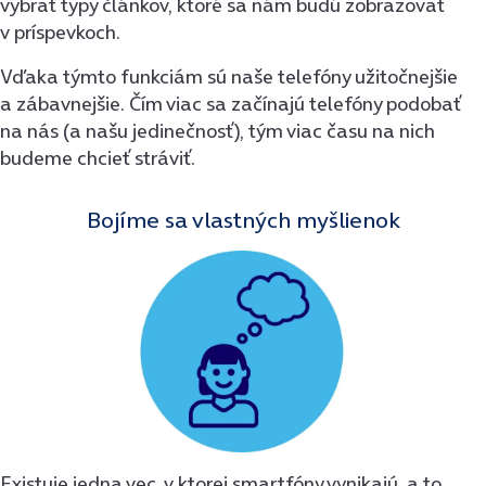
vybrať typy článkov, ktoré sa nám budú zobrazovať
v príspevkoch.
Vďaka týmto funkciám sú naše telefóny užitočnejšie
a zábavnejšie. Čím viac sa začínajú telefóny podobať
na nás (a našu jedinečnosť), tým viac času na nich
budeme chcieť stráviť.
Bojíme sa vlastných myšlienok
Existuje jedna vec, v ktorej smartfóny vynikajú, a to