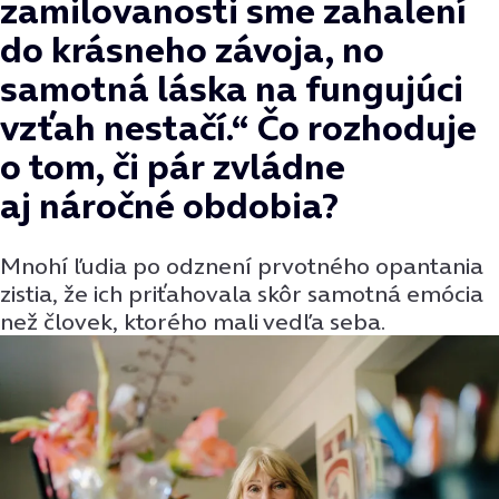
zamilovanosti sme zahalení
do krásneho závoja, no
samotná láska na fungujúci
vzťah nestačí.“ Čo rozhoduje
o tom, či pár zvládne
aj náročné obdobia?
Mnohí ľudia po odznení prvotného opantania
zistia, že ich priťahovala skôr samotná emócia
než človek, ktorého mali vedľa seba.