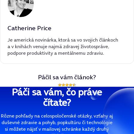
Catherine Price
Je americká novinárka, ktorá sa vo svojich článkoch
a v knihách venuje najmä zdravej životospráve,
podpore produktivity a mentálnemu zdraviu.
Páčil sa vám článok?
Páči sa vám, čo práve
čítate?
Rôzne pohľady na celospoločenské otázky, vzťahy aj
duševné zdravie a pohyb, popkultúru či technológie
si môžete nájsť v mailovej schránke každý druhý