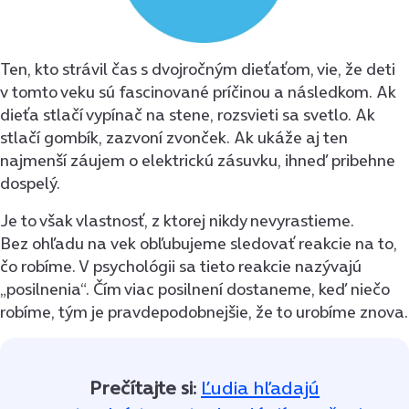
Ten, kto strávil čas s dvojročným dieťaťom, vie, že deti
v tomto veku sú fascinované príčinou a následkom. Ak
dieťa stlačí vypínač na stene, rozsvieti sa svetlo. Ak
stlačí gombík, zazvoní zvonček. Ak ukáže aj ten
najmenší záujem o elektrickú zásuvku, ihneď pribehne
dospelý.
Je to však vlastnosť, z ktorej nikdy nevyrastieme.
Bez ohľadu na vek obľubujeme sledovať reakcie na to,
čo robíme. V psychológii sa tieto reakcie nazývajú
„posilnenia“. Čím viac posilnení dostaneme, keď niečo
robíme, tým je pravdepodobnejšie, že to urobíme znova.
Prečítajte si:
Ľudia hľadajú