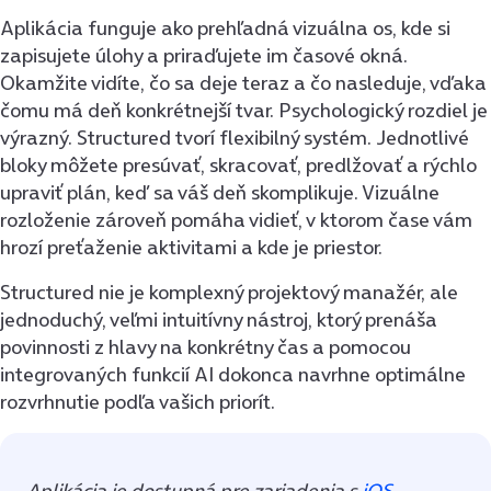
Aplikácia funguje ako prehľadná vizuálna os, kde si
zapisujete úlohy a priraďujete im časové okná.
Okamžite vidíte, čo sa deje teraz a čo nasleduje, vďaka
čomu má deň konkrétnejší tvar. Psychologický rozdiel je
výrazný. Structured tvorí flexibilný systém. Jednotlivé
bloky môžete presúvať, skracovať, predlžovať a rýchlo
upraviť plán, keď sa váš deň skomplikuje. Vizuálne
rozloženie zároveň pomáha vidieť, v ktorom čase vám
hrozí preťaženie aktivitami a kde je priestor.
Structured nie je komplexný projektový manažér, ale
jednoduchý, veľmi intuitívny nástroj, ktorý prenáša
povinnosti z hlavy na konkrétny čas a pomocou
integrovaných funkcií AI dokonca navrhne optimálne
rozvrhnutie podľa vašich priorít.
Aplikácia je dostupná pre zariadenia s
iOS