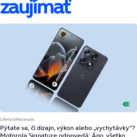
zaujímať
Lifetech
Recenzia
Pýtate sa, či dizajn, výkon alebo „vychytávky“?
Motorola Signature odpovedá: Áno, všetko