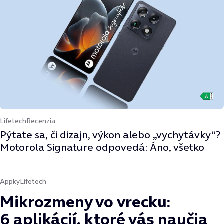
Lifetech
Recenzia
Pýtate sa, či dizajn, výkon alebo „vychytávky“?
Motorola Signature odpovedá: Áno, všetko
Appky
Lifetech
Mikrozmeny vo vrecku:
6 aplikácií, ktoré vás naučia