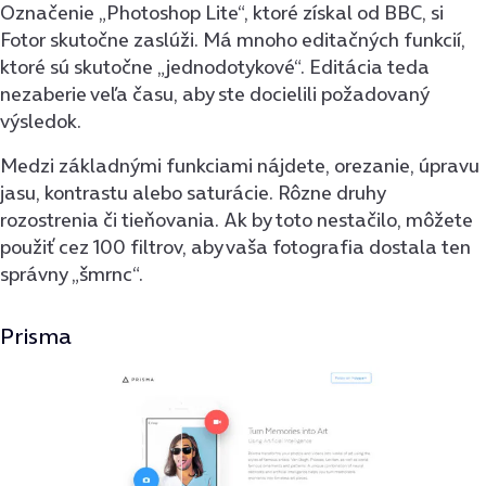
Označenie „Photoshop Lite“, ktoré získal od BBC, si
Fotor skutočne zaslúži. Má mnoho editačných funkcií,
ktoré sú skutočne „jednodotykové“. Editácia teda
nezaberie veľa času, aby ste docielili požadovaný
výsledok.
Medzi základnými funkciami nájdete, orezanie, úpravu
jasu, kontrastu alebo saturácie. Rôzne druhy
rozostrenia či tieňovania. Ak by toto nestačilo, môžete
použiť cez 100 filtrov, aby vaša fotografia dostala ten
správny „šmrnc“.
Prisma