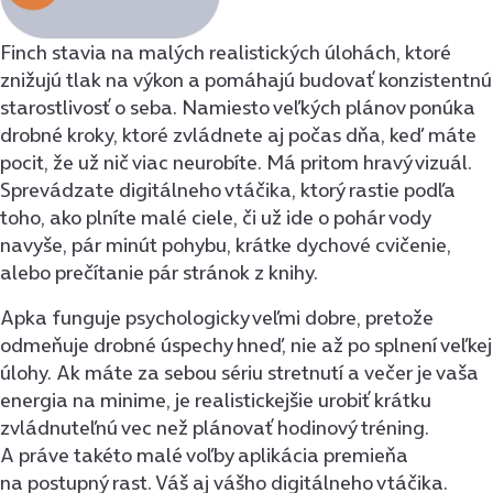
Finch stavia na malých realistických úlohách, ktoré
znižujú tlak na výkon a pomáhajú budovať konzistentnú
starostlivosť o seba. Namiesto veľkých plánov ponúka
drobné kroky, ktoré zvládnete aj počas dňa, keď máte
pocit, že už nič viac neurobíte. Má pritom hravý vizuál.
Sprevádzate digitálneho vtáčika, ktorý rastie podľa
toho, ako plníte malé ciele, či už ide o pohár vody
navyše, pár minút pohybu, krátke dychové cvičenie,
alebo prečítanie pár stránok z knihy.
Apka funguje psychologicky veľmi dobre, pretože
odmeňuje drobné úspechy hneď, nie až po splnení veľkej
úlohy. Ak máte za sebou sériu stretnutí a večer je vaša
energia na minime, je realistickejšie urobiť krátku
zvládnuteľnú vec než plánovať hodinový tréning.
A práve takéto malé voľby aplikácia premieňa
na postupný rast. Váš aj vášho digitálneho vtáčika.