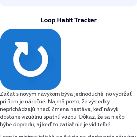
Loop Habit Tracker
Začať s novým návykom býva jednoduché, no vydržať
pri ňom je náročné. Najmä preto, že výsledky
neprichádzajú hneď. Zmena nastáva, keď návyk
dostane vizuálnu spätnú väzbu. Dôkaz, že sa niečo
hýbe dopredu, aj keď to zatiaľ nie je viditeľné.
Loop je minimalistická aplikácia na sledovanie návykov,