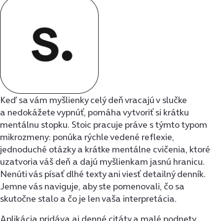
Keď sa vám myšlienky celý deň vracajú v slučke
a nedokážete vypnúť, pomáha vytvoriť si krátku
mentálnu stopku. Stoic pracuje práve s týmto typom
mikrozmeny: ponúka rýchle vedené reflexie,
jednoduché otázky a krátke mentálne cvičenia, ktoré
uzatvoria váš deň a dajú myšlienkam jasnú hranicu.
Nenúti vás písať dlhé texty ani viesť detailný denník.
Jemne vás naviguje, aby ste pomenovali, čo sa
skutočne stalo a čo je len vaša interpretácia.
Aplikácia pridáva aj denné citáty a malé podnety