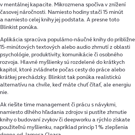
v mentálnej kapacite. Mikrozmena spočíva v znížení
časovej náročnosti. Namiesto hodiny stačí 15 minút
a namiesto celej knihy jej podstata. A presne toto
Blinkist ponúka.
Aplikácia spracúva populárno-náučné knihy do približne
15-minútových textových alebo audio zhrnutí z oblasti
psychológie, produktivity, komunikácie či osobného
rozvoja. Hlavné myšlienky sú rozdelené do krátkych
kapitol, ktoré zvládnete počas cesty do práce alebo
krátkej prechádzky. Blinkist tak ponúka realistickú
alternatívu na chvíle, keď máte chuť čítať, ale energiu
nie.
Ak riešite time management či prácu s návykmi,
namiesto dlhého hľadania zdrojov si pustíte zhrnutie
knihy o budovaní zvykov či deepworku a rýchlo získate
použiteľnú myšlienku, napríklad princíp 1 % zlepšenia
denne od Jamesa Cleara.