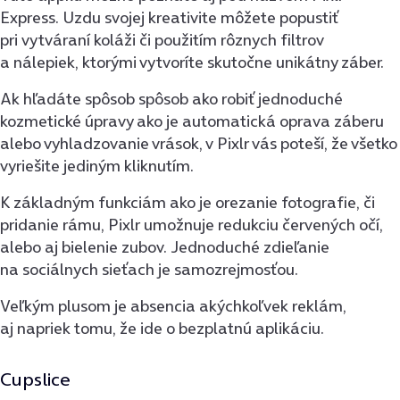
Express. Uzdu svojej kreativite môžete popustiť
pri vytváraní koláži či použitím rôznych filtrov
a nálepiek, ktorými vytvoríte skutočne unikátny záber.
Ak hľadáte spôsob spôsob ako robiť jednoduché
kozmetické úpravy ako je automatická oprava záberu
alebo vyhladzovanie vrások, v Pixlr vás poteší, že všetko
vyriešite jediným kliknutím.
K základným funkciám ako je orezanie fotografie, či
pridanie rámu, Pixlr umožnuje redukciu červených očí,
alebo aj bielenie zubov. Jednoduché zdieľanie
na sociálnych sieťach je samozrejmosťou.
Veľkým plusom je absencia akýchkoľvek reklám,
aj napriek tomu, že ide o bezplatnú aplikáciu.
Cupslice