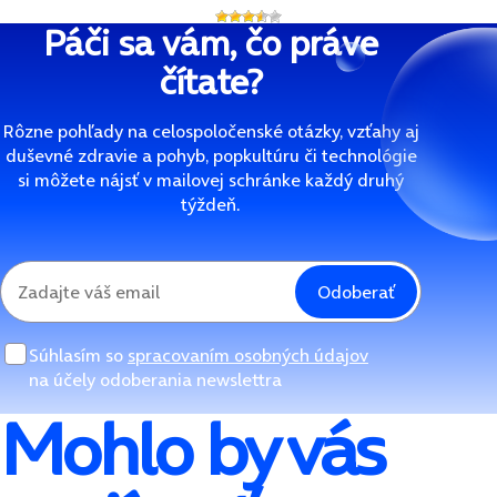
Páči sa vám, čo práve
čítate?
Rôzne pohľady na celospoločenské otázky, vzťahy aj
duševné zdravie a pohyb, popkultúru či technológie
si môžete nájsť v mailovej schránke každý druhý
týždeň.
Odoberať
Súhlasím so
spracovaním osobných údajov
na účely odoberania newslettra
Mohlo by vás