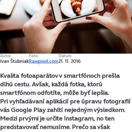
Autor
Foto
Dátum
Ivan Štubniak
Rawpixel.com
21. 11. 2016
Kvalita fotoaparátov v smartfónoch prešla
dlhú cestu. Avšak, každá fotka, ktorú
smartfónom odfotíte, môže byť lepšia.
Pri vyhľadávaní aplikácií pre úpravu fotografií
vás Google Play zahltí nejedným výsledkom.
Medzi prvými je určite Instagram, no ten
predstavovať nemusíme. Prečo sa však