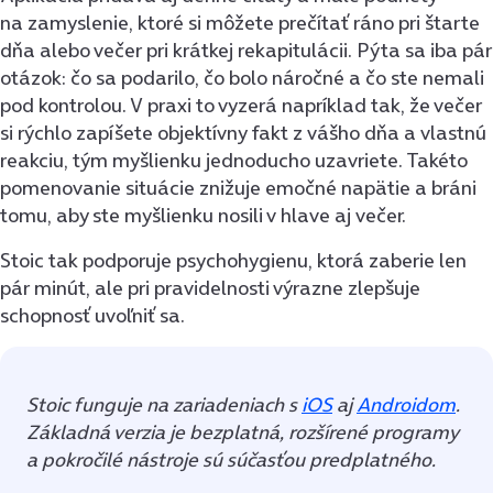
na zamyslenie, ktoré si môžete prečítať ráno pri štarte
dňa alebo večer pri krátkej rekapitulácii. Pýta sa iba pár
otázok: čo sa podarilo, čo bolo náročné a čo ste nemali
pod kontrolou. V praxi to vyzerá napríklad tak, že večer
si rýchlo zapíšete objektívny fakt z vášho dňa a vlastnú
reakciu, tým myšlienku jednoducho uzavriete. Takéto
pomenovanie situácie znižuje emočné napätie a bráni
tomu, aby ste myšlienku nosili v hlave aj večer.
Stoic tak podporuje psychohygienu, ktorá zaberie len
pár minút, ale pri pravidelnosti výrazne zlepšuje
schopnosť uvoľniť sa.
Stoic funguje na zariadeniach s
iOS
aj
Androidom
.
Základná verzia je bezplatná, rozšírené programy
a pokročilé nástroje sú súčasťou predplatného.