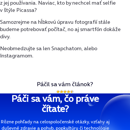
z jej používania. Naviac, kto by nechcel mať selfie
v štýle Picassa?
Samozrejme na hĺbkovú úpravu fotografií stále
budeme potrebovať počítač, no aj smartfón dokáže
divy.
Neobmedzujte sa len Snapchatom, alebo
Instagramom.
Páčil sa vám článok?
Páči sa vám, čo práve
čítate?
Rôzne pohľady na celospoločenské otázky, vzťahy aj
duševné zdravie a pohyb, popkultúru či technológie