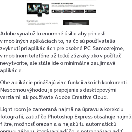
Adobe vynaložilo enormné úsilie aby priniesli
v mobilných aplikáciach to, na čo sú používatelia
zvyknutí pri aplikáciách pre osobné PC. Samozrejme,
v mobilnom telefóne až toľké zázraky ako v počítači
nevytvoríte, ale stále ide o minimálne zaujímavé
aplikácie.
Obe aplikácie prinášajú viac funkcií ako ich konkurenti.
Nespornou výhodou je prepojenie s desktopovými
verziami, ak používate Adobe Creative Cloud.
Light room je zameraná najmä na úpravu a korekciu
fotografií, zatiaľ čo Photoshop Express obsahuje najmä
filtre, možnosť orezania a nejakú tu automatickú
opravu záberu, ktorá vyhladí čo je potrebné vyhladiť,