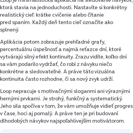
ktorá stavia na jednoduchosti. Nastavíte si konkrétny
realistický cieľ: krátke cvičenie alebo čítanie
pred spaním. Každý deň tento cieľ označíte ako
splnený.
Aplikácia potom zobrazuje prehľadné grafy,
percentuálnu úspešnosť a najmä reťazce dní, ktoré
vytvárajú silný efekt kontinuity. Zrazu vidíte, koľko dní
sa vám podarilo vydržať, čo robí z návyku niečo
konkrétne a sledovateľné. A práve táto vizuálna
kontinuita často rozhodne, či sa nový zvyk udrží.
Loop nepracuje s motivačnými sloganmi ani výraznými
hernými prvkami. Je strohý, funkčný a systematický.
Jeho sila spočíva v tom, že vám umožňuje vidieť progres
v čase, hoci aj pomalý. A práve ten je pri budovaní
dlhodobých návykov najspoľahlivejším motivátorom.