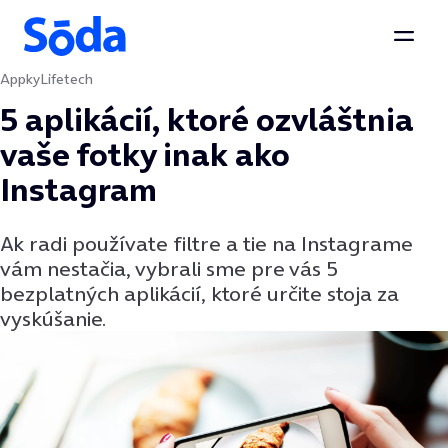
Otvor
Appky
Lifetech
Preskočiť na obsah
5 aplikácií, ktoré ozvláštnia
vaše fotky inak ako
Instagram
Ak radi používate filtre a tie na Instagrame
vám nestačia, vybrali sme pre vás 5
bezplatných aplikácií, ktoré určite stoja za
vyskúšanie.