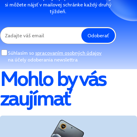
si môžete nájsť v mailovej schránke každý druhý
týždeň.
Odoberať
Súhlasím so
spracovaním osobných údajov
na účely odoberania newslettra
Mohlo by vás
zaujímať