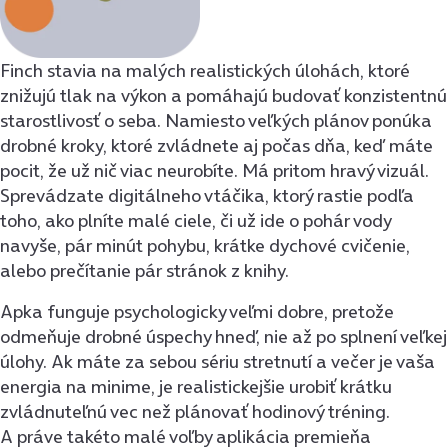
Finch stavia na malých realistických úlohách, ktoré
znižujú tlak na výkon a pomáhajú budovať konzistentnú
starostlivosť o seba. Namiesto veľkých plánov ponúka
drobné kroky, ktoré zvládnete aj počas dňa, keď máte
pocit, že už nič viac neurobíte. Má pritom hravý vizuál.
Sprevádzate digitálneho vtáčika, ktorý rastie podľa
toho, ako plníte malé ciele, či už ide o pohár vody
navyše, pár minút pohybu, krátke dychové cvičenie,
alebo prečítanie pár stránok z knihy.
Apka funguje psychologicky veľmi dobre, pretože
odmeňuje drobné úspechy hneď, nie až po splnení veľkej
úlohy. Ak máte za sebou sériu stretnutí a večer je vaša
energia na minime, je realistickejšie urobiť krátku
zvládnuteľnú vec než plánovať hodinový tréning.
A práve takéto malé voľby aplikácia premieňa