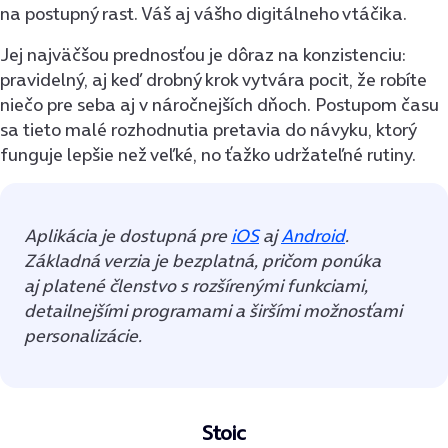
na postupný rast. Váš aj vášho digitálneho vtáčika.
Jej najväčšou prednosťou je dôraz na konzistenciu:
pravidelný, aj keď drobný krok vytvára pocit, že robíte
niečo pre seba aj v náročnejších dňoch. Postupom času
sa tieto malé rozhodnutia pretavia do návyku, ktorý
funguje lepšie než veľké, no ťažko udržateľné rutiny.
Aplikácia je dostupná pre
iOS
aj
Android
.
Základná verzia je bezplatná, pričom ponúka
aj platené členstvo s rozšírenými funkciami,
detailnejšími programami a širšími možnosťami
personalizácie.
Stoic