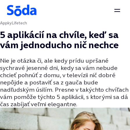
Otvor
Appky
Lifetech
Preskočiť na obsah
5 aplikácií na chvíle, keď sa
vám jednoducho nič nechce
Nie je otázka či, ale kedy prídu upršané
sychravé jesenné dni, kedy sa vám nebude
chcieť pohnúť z domu, v televízii nič dobré
nepôjde a postaviť sa z gauča bude
nadľudským úsilím. Presne v takýchto chvíľach
vám pomôže týchto 5 aplikácii, s ktorými sa dá
čas zabíjať veľmi elegantne.