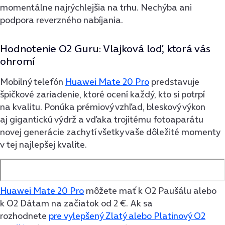
momentálne najrýchlejšia na trhu. Nechýba ani
podpora reverzného nabíjania.
Hodnotenie O2 Guru: Vlajková loď, ktorá vás
ohromí
Mobilný telefón
Huawei Mate 20 Pro
predstavuje
špičkové zariadenie, ktoré ocení každý, kto si potrpí
na kvalitu. Ponúka prémiový vzhľad, bleskový výkon
aj gigantickú výdrž a vďaka trojitému fotoaparátu
novej generácie zachytí všetky vaše dôležité momenty
v tej najlepšej kvalite.
Huawei Mate 20 Pro
môžete mať k O2 Paušálu alebo
k O2 Dátam na začiatok od 2 €. Ak sa
rozhodnete
pre vylepšený Zlatý alebo Platinový O2