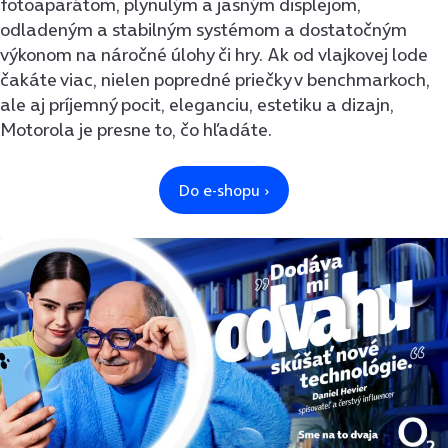
fotoaparátom, plynulým a jasným displejom,
odladeným a stabilným systémom a dostatočným
výkonom na náročné úlohy či hry. Ak od vlajkovej lode
čakáte viac, nielen popredné priečky v benchmarkoch,
ale aj príjemný pocit, eleganciu, estetiku a dizajn,
Motorola je presne to, čo hľadáte.