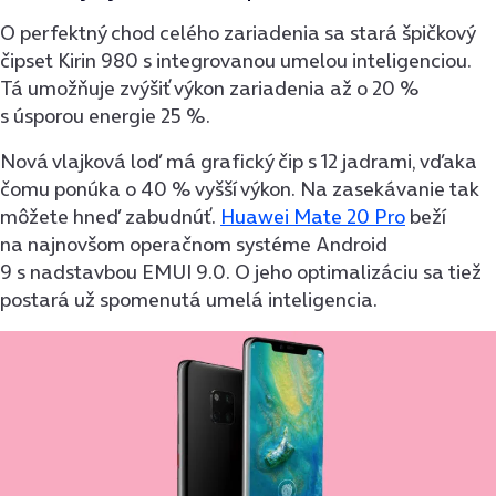
O perfektný chod celého zariadenia sa stará špičkový
čipset Kirin 980 s integrovanou umelou inteligenciou.
Tá umožňuje zvýšiť výkon zariadenia až o 20 %
s úsporou energie 25 %.
Nová vlajková loď má grafický čip s 12 jadrami, vďaka
čomu ponúka o 40 % vyšší výkon. Na zasekávanie tak
môžete hneď zabudnúť.
Huawei Mate 20 Pro
beží
na najnovšom operačnom systéme Android
9 s nadstavbou EMUI 9.0. O jeho optimalizáciu sa tiež
postará už spomenutá umelá inteligencia.