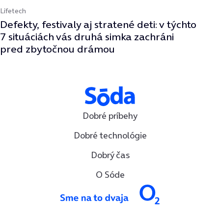
Lifetech
Defekty, festivaly aj stratené deti: v týchto
7 situáciách vás druhá simka zachráni
pred zbytočnou drámou
Dobré príbehy
Dobré technológie
Dobrý čas
O Sóde