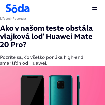
Otvor
Lifetech
Recenzia
Preskočiť na obsah
Ako v našom teste obstála
vlajková loď Huawei Mate
20 Pro?
Pozrite sa, čo všetko ponúka high-end
smartfón od Huawei.