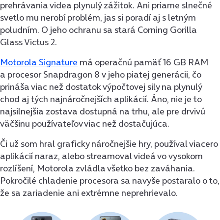
prehrávania videa plynulý zážitok. Ani priame slnečné
svetlo mu nerobí problém, jas si poradí aj s letným
poludním. O jeho ochranu sa stará Corning Gorilla
Glass Victus 2.
Motorola Signature
má operačnú pamäť 16 GB RAM
a procesor Snapdragon 8 v jeho piatej generácii, čo
prináša viac než dostatok výpočtovej sily na plynulý
chod aj tých najnáročnejších aplikácií. Áno, nie je to
najsilnejšia zostava dostupná na trhu, ale pre drvivú
väčšinu používateľov viac než dostačujúca.
Či už som hral graficky náročnejšie hry, používal viacero
aplikácií naraz, alebo streamoval videá vo vysokom
rozlíšení, Motorola zvládla všetko bez zaváhania.
Pokročilé chladenie procesora sa navyše postaralo o to,
že sa zariadenie ani extrémne neprehrievalo.