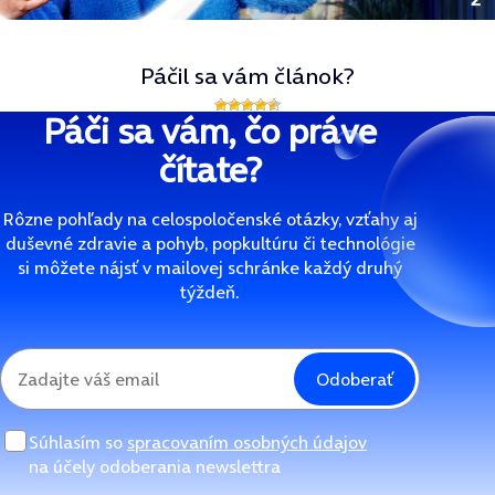
Páčil sa vám článok?
Páči sa vám, čo práve
čítate?
Rôzne pohľady na celospoločenské otázky, vzťahy aj
duševné zdravie a pohyb, popkultúru či technológie
si môžete nájsť v mailovej schránke každý druhý
týždeň.
Odoberať
Súhlasím so
spracovaním osobných údajov
na účely odoberania newslettra