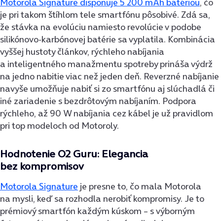
Motorola Signature disponuje 5 200 mAh batériou
, čo
je pri takom štíhlom tele smartfónu pôsobivé. Zdá sa,
že stávka na evolúciu namiesto revolúcie v podobe
silikónovo-karbónovej batérie sa vyplatila. Kombinácia
vyššej hustoty článkov, rýchleho nabíjania
a inteligentného manažmentu spotreby prináša výdrž
na jedno nabitie viac než jeden deň. Reverzné nabíjanie
navyše umožňuje nabiť si zo smartfónu aj slúchadlá či
iné zariadenie s bezdrôtovým nabíjaním. Podpora
rýchleho, až 90 W nabíjania cez kábel je už pravidlom
pri top modeloch od Motoroly.
Hodnotenie O2 Guru: Elegancia
bez kompromisov
Motorola Signature
je presne to, čo mala Motorola
na mysli, keď sa rozhodla nerobiť kompromisy. Je to
prémiový smartfón každým kúskom – s výborným