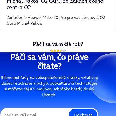
Michal Pakos, O2 Guru zo Zákazníckeho
centra O2
Zariadenie Huawei Mate 20 Pro pre vás otestoval O2
Guru Michal Pakos.
Páčil sa vám článok?
Páči sa vám, čo práve
čítate?
Rôzne pohľady na celospoločenské otázky, vzťahy aj
duševné zdravie a pohyb, popkultúru či technológie
si môžete nájsť v mailovej schránke každý druhý
týždeň.
Odoberať