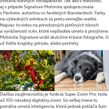
zostava hlavných fotoaparátov. Tak ako v minulosti,
aj v prípade Signature Motorola spolupracovala
s Pantone, autoritou vo farebných štandardoch. Farby
na výsledných snímkach sú preto vernejšie realite.
Najviac to vidno na prirodzených pleťových tónoch
a vyváženosti scén, ktoré nepôsobia umelo a presýtene.
Motorola Signature urobí skutočne krásne fotografie, či
už fotíte krajinky, prírodu, alebo portréty.
Ďalšou zaujímavosťou je funkcia Super Zoom Pro, teda
až 100-násobný digitálny zoom. Vo veľkej miere tu
pomáha umelá inteligencia, ktorá jednak potláča šum