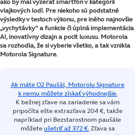
ako by mal vyzerať smartfón v kategórii
vlajkových lodí. Pre niekoho sú podstatné
výsledky v testoch výkonu, pre iného najnovšie
„vychytávky“ a funkcie či úplná implementácia
AI, inovatívny dizajn a pocit luxusu. Motorola
sa rozhodla, že si vyberie všetko, a tak vznikla
Motorola Signature.
Ak máte O2 Paušál, Motorolu Signature
k nemu môžete získať výhodnejšie.
K bežnej zľave na zariadenie sa vám
pripočíta ešte extrazľava 204 €, takže
napríklad pri Bezstarostnom paušále
môžete
ušetriť až 372 €.
Zľava sa