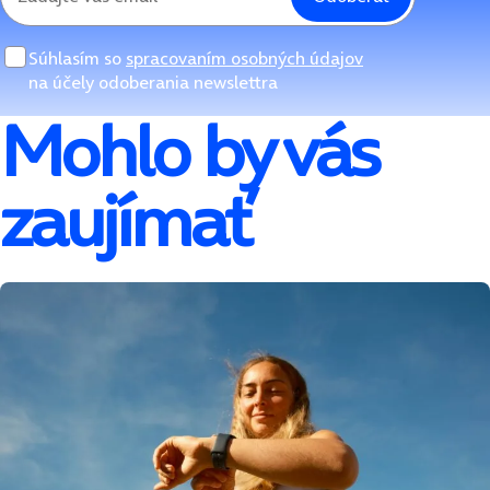
Súhlasím so
spracovaním osobných údajov
na účely odoberania newslettra
Mohlo by vás
zaujímať