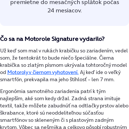
premietne do mesačných splátok počas
24 mesiacov.
Čo sa na Motorole Signature vydarilo?
Už keď som mal v rukách krabičku so zariadením, vedel
som, že tentokrát to bude niečo špeciálne. Čierna
krabička so zlatým písmom ukrývala tohtoročný model
od
Motoroly v čiernom vyhotovení.
Aj keď ide o veľký
smartfón, prekvapila ma jeho štíhlosť – len 7 mm.
Ergonómia samotného zariadenia patrí k tým
najlepším, aké som kedy držal. Zadná strana imituje
textil, takže môžete zabudnúť na odtlačky prstov alebo
škrabance, ktoré sú neoddeliteľnou súčasťou
smartfónov so skleneným či s plastovým zadným
krytom. Vôbec sa nešmýka a celkovo pôsobí robustným