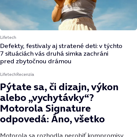
Lifetech
Defekty, festivaly aj stratené deti: v týchto
7 situáciách vás druhá simka zachráni
pred zbytočnou drámou
Lifetech
Recenzia
Pýtate sa, či dizajn, výkon
alebo „vychytávky“?
Motorola Signature
odpovedá: Áno, všetko
Motorola sa rozhodla nerobiť kompromisy,