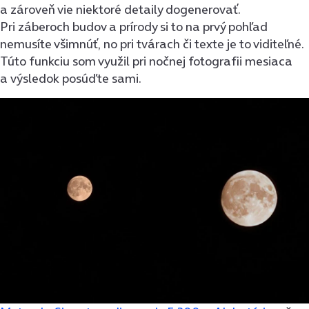
a zároveň vie niektoré detaily dogenerovať.
Pri záberoch budov a prírody si to na prvý pohľad
nemusíte všimnúť, no pri tvárach či texte je to viditeľné.
Túto funkciu som využil pri nočnej fotografii mesiaca
a výsledok posúďte sami.