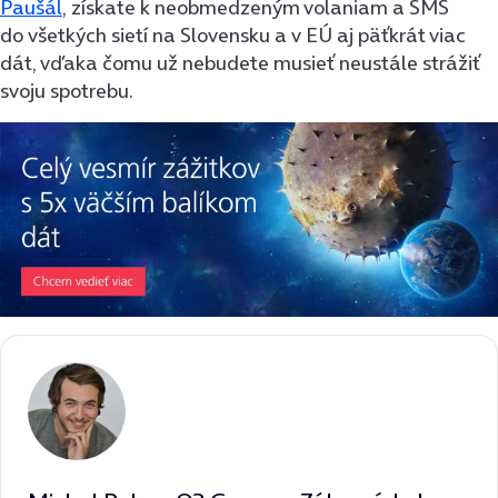
Paušál
, získate k neobmedzeným volaniam a SMS
do všetkých sietí na Slovensku a v EÚ aj päťkrát viac
dát, vďaka čomu už nebudete musieť neustále strážiť
svoju spotrebu.