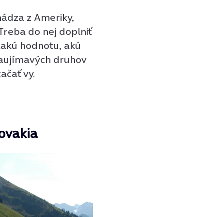
hádza z Ameriky,
Treba do nej doplniť
 takú hodnotu, akú
zaujímavých druhov
ačať vy.
ovakia