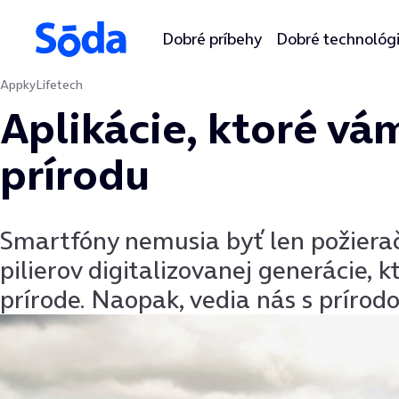
Dobré príbehy
Dobré technológ
Appky
Lifetech
Preskočiť na obsah
Aplikácie, ktoré v
prírodu
Smartfóny nemusia byť len požiera
pilierov digitalizovanej generácie, 
prírode. Naopak, vedia nás s prírodo