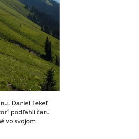
inul Daniel Tekeľ
torí podľahli čaru
né vo svojom