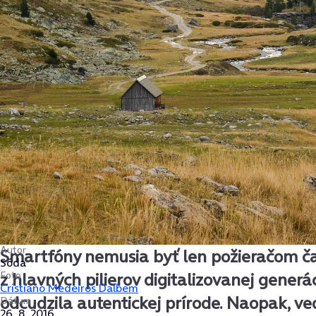
Autor
Smartfóny nemusia byť len požieračom č
Sóda
Foto
z hlavných pilierov digitalizovanej generác
Cristiano Medeiros Dalbem
odcudzila autentickej prírode. Naopak, ve
Dátum
26. 8. 2016