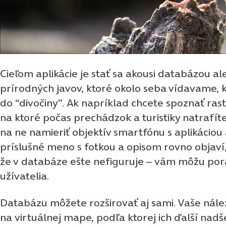
Cieľom aplikácie je stať sa akousi databázou a
prírodných javov, ktoré okolo seba vídavame,
do “divočiny”. Ak napríklad chcete spoznať rast
na ktoré počas prechádzok a turistiky natrafít
na ne namieriť objektív smartfónu s aplikácio
príslušné meno s fotkou a opisom rovno objaví,
že v databáze ešte nefiguruje ‒ vám môžu pora
užívatelia.
Databázu môžete rozširovať aj sami. Vaše nál
na virtuálnej mape, podľa ktorej ich ďalší nadš