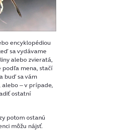
lebo encyklopédiou
 keď sa vydávame
liny alebo zvieratá,
e podľa mena, stačí
u a buď sa vám
 alebo ‒ v prípade,
diť ostatní
ezy potom ostanú
enci môžu nájsť.