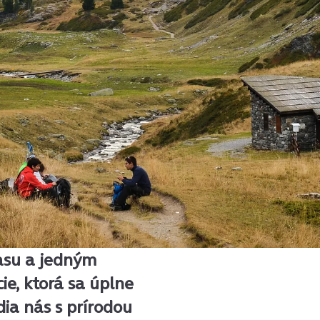
asu a jedným
ie, ktorá sa úplne
dia nás s prírodou