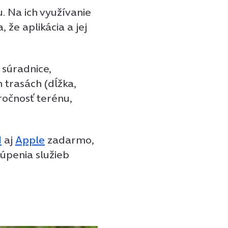
u.
Na ich využívanie
 že aplikácia a jej
 súradnice,
 trasách (dĺžka,
ročnosť terénu,
d
aj
Apple
zadarmo,
úpenia služieb