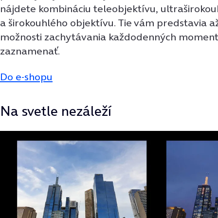
nájdete kombináciu teleobjektívu, ultraširoko
a širokouhlého objektívu. Tie vám predstavia 
možnosti zachytávania každodenných momentov,
zaznamenať.
Do e-shopu
Na svetle nezáleží