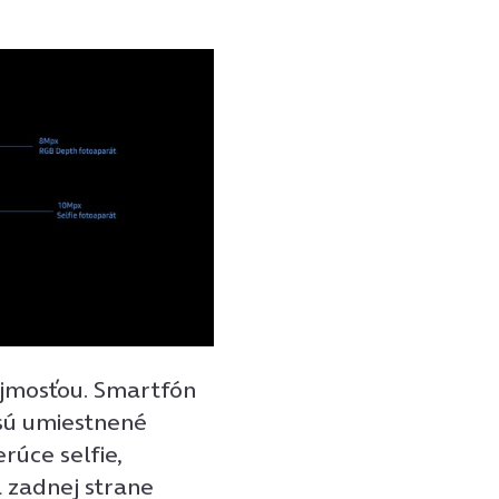
ejmosťou. Smartfón
 sú umiestnené
rúce selfie,
a zadnej strane