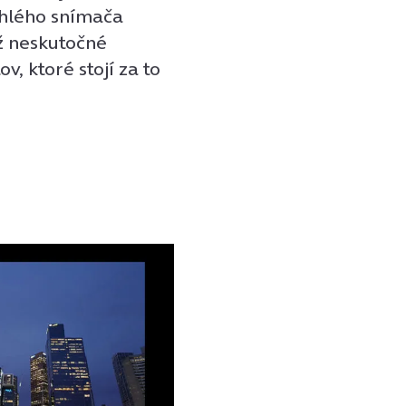
uhlého snímača
až neskutočné
 ktoré stojí za to