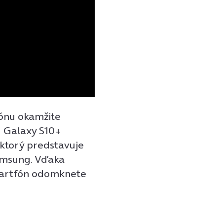
fónu okamžite
u Galaxy S10+
 ktorý predstavuje
Samsung. Vďaka
smartfón odomknete