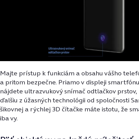
Majte prístup k funkciám a obsahu vášho tele
a pritom bezpečne. Priamo v displeji smartfón
nájdete ultrazvukový snímač odtlačkov prstov,
ďalšiu z úžasných technológii od spoločnosti 
šikovnej a rýchlej 3D čítačke máte istotu, že 
iba vy.