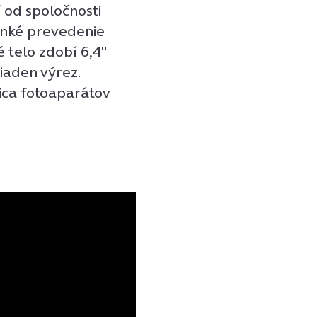
 od spoločnosti
enké prevedenie
 telo zdobí 6,4″
aden výrez.
tica fotoaparátov