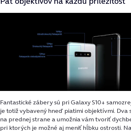
Päť objektívov na každú príležitosť
Fantastické zábery sú pri Galaxy S10+ samozr
je totiž vybavený hneď piatimi objektívmi. Dva
na prednej strane a umožnia vám tvoriť dychbe
pri ktorých je možné aj meniť hĺbku ostrosti. N