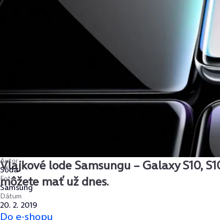
Autor
Vlajkové lode Samsungu – Galaxy S10, S1
Sóda
Foto
môžete mať už dnes.
Samsung
Dátum
20. 2. 2019
Do e-shopu