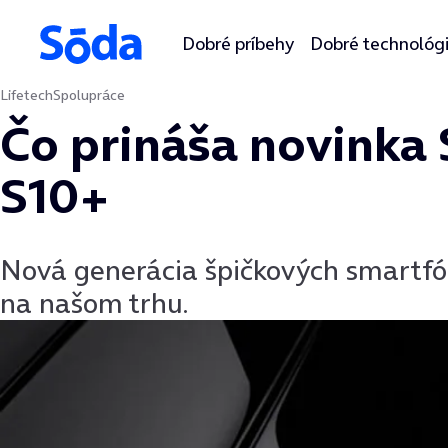
Dobré príbehy
Dobré technológ
Lifetech
Spolupráce
Preskočiť na obsah
Čo prináša novinka
S10+
Nová generácia špičkových smartfó
na našom trhu.