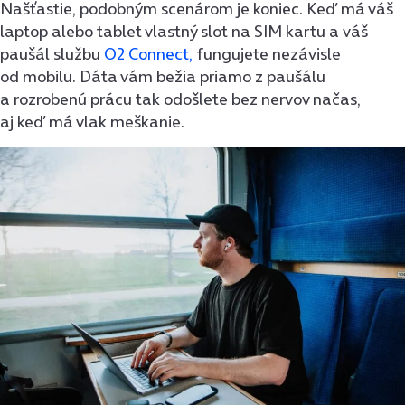
Našťastie, podobným scenárom je koniec. Keď má váš
laptop alebo tablet vlastný slot na SIM kartu a váš
paušál službu
O2 Connect,
fungujete nezávisle
od mobilu. Dáta vám bežia priamo z paušálu
a rozrobenú prácu tak odošlete bez nervov načas,
aj keď má vlak meškanie.