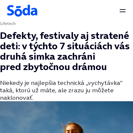
Otvo
Lifetech
Preskočiť na obsah
Defekty, festivaly aj stratené
deti: v týchto 7 situáciách vás
druhá simka zachráni
pred zbytočnou drámou
Niekedy je najlepšia technická „vychytávka“
taká, ktorú už máte, ale zrazu ju môžete
naklonovať.