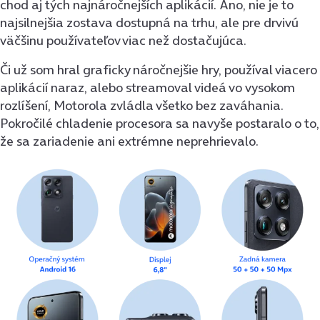
chod aj tých najnáročnejších aplikácií. Áno, nie je to
najsilnejšia zostava dostupná na trhu, ale pre drvivú
väčšinu používateľov viac než dostačujúca.
Či už som hral graficky náročnejšie hry, používal viacero
aplikácií naraz, alebo streamoval videá vo vysokom
rozlíšení, Motorola zvládla všetko bez zaváhania.
Pokročilé chladenie procesora sa navyše postaralo o to,
že sa zariadenie ani extrémne neprehrievalo.