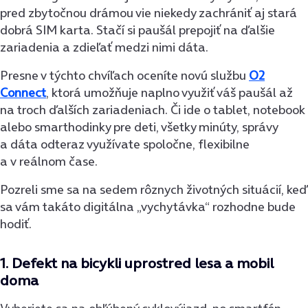
pred zbytočnou drámou vie niekedy zachrániť aj stará
dobrá SIM karta. Stačí si paušál prepojiť na ďalšie
zariadenia a zdieľať medzi nimi dáta.
Presne v týchto chvíľach oceníte novú službu
O2
Connect
, ktorá umožňuje naplno využiť váš paušál až
na troch ďalších zariadeniach. Či ide o tablet, notebook
alebo smarthodinky pre deti, všetky minúty, správy
a dáta odteraz využívate spoločne, flexibilne
a v reálnom čase.
Pozreli sme sa na sedem rôznych životných situácií, keď
sa vám takáto digitálna „vychytávka“ rozhodne bude
hodiť.
1.
Defekt na bicykli uprostred lesa a mobil
doma