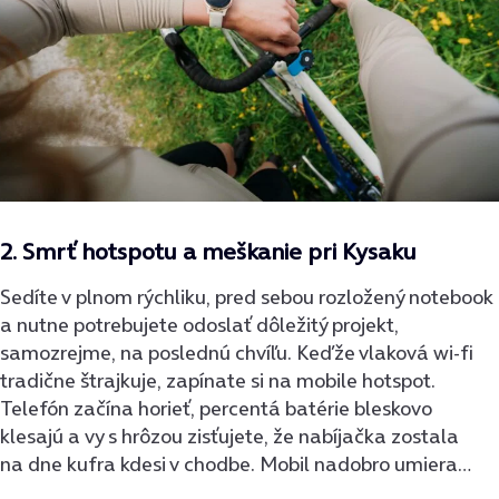
2. Smrť
hotspotu a meškanie pri Kysaku
Sedíte v plnom rýchliku, pred sebou rozložený notebook
a nutne potrebujete odoslať dôležitý projekt,
samozrejme, na poslednú chvíľu. Keďže vlaková wi-fi
tradične štrajkuje, zapínate si na mobile hotspot.
Telefón začína horieť, percentá batérie bleskovo
klesajú a vy s hrôzou zisťujete, že nabíjačka zostala
na dne kufra kdesi v chodbe. Mobil nadobro umiera…