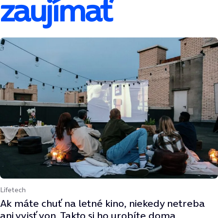
zaujímať
Lifetech
Ak máte chuť na letné kino, niekedy netreba
ani vyjsť von. Takto si ho urobíte doma