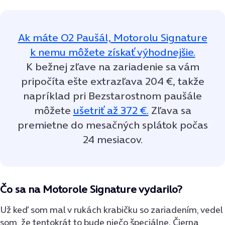
Ak máte O2 Paušál, Motorolu Signature
k nemu môžete získať výhodnejšie.
K bežnej zľave na zariadenie sa vám
pripočíta ešte extrazľava 204 €, takže
napríklad pri Bezstarostnom paušále
môžete
ušetriť až 372 €.
Zľava sa
premietne do mesačných splátok počas
24 mesiacov.
Čo sa na Motorole Signature vydarilo?
Už keď som mal v rukách krabičku so zariadením, vedel
som, že tentokrát to bude niečo špeciálne. Čierna