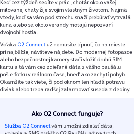
Keď cez týždeň sedíte v práci, chotár okolo vašej
milovanej chaty žije svojím vlastným životom. Najmä
vtedy, keď sa vám pod strechu snaží prebúrať vytrvalá
kuna alebo sa okolo verandy motajú nepozvaní
dvojnohí hostia.
Vďaka
O2 Connect
už nemusíte tŕpnuť, čo na mieste
pri najbližšej návšteve nájdete. Do modernej fotopasce
alebo bezpečnostnej kamery stačí vložiť druhú SIM
kartu a tá vám cez zdieľané dáta z vášho paušálu
pošle fotku v reálnom čase, hneď ako zachytí pohyb.
Okamžite tak viete, či pod oknom len hľadá potravu
diviak alebo treba radšej zalarmovať suseda z dediny.
Ako O2 Connect funguje?
Služba O2 Connect
vám umožní zdieľať dáta,
volania a SMS z vášho O2 Paušálu až na troch