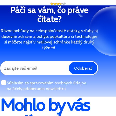
Páči sa vám, čo práve
čítate?
Rôzne pohľady na celospoločenské otázky, vzťahy aj
duševné zdravie a pohyb, popkultúru či technológie
si môžete nájsť v mailovej schránke každý druhý
týždeň.
Odoberať
Súhlasím so
spracovaním osobných údajov
na účely odoberania newslettra
Mohlo by vás