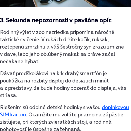
3.
Sekunda nepozornosti v pavilóne opíc
Rodinný výlet v zoo nezriedka pripomína náročné
taktické cvičenie. V rukách držíte kočík, ruksak,
roztopenú zmrzlinu a váš šesťročný syn zrazu zmizne
v dave, lebo jeho obľúbený makak sa práve začal
nečakane hýbať.
Dávať predškolákovi na krk drahý smartfón je
poukážka na rozbitý displej do desiatich minút
a z predstavy, že bude hodiny pozerať do displeja, vás
striasa.
Riešením sú odolné detské hodinky s vašou
doplnkovou
SIM kartou
. Okamžite mu voláte priamo na zápästie,
zisťujete, pri ktorých zvieratkách stojí, a rodinná
pohotovosť je úspešne zažehnaná.