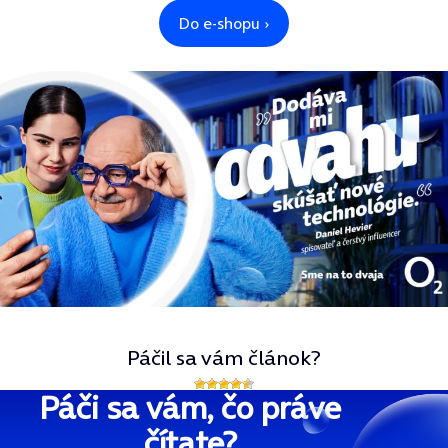
Páčil sa vám článok?
Páči sa vám, čo práve
čítate?