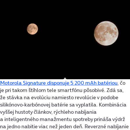
Motorola Signature disponuje 5 200 mAh batériou
, čo
je pri takom štíhlom tele smartfónu pôsobivé. Zdá sa,
že stávka na evolúciu namiesto revolúcie v podobe
silikónovo-karbónovej batérie sa vyplatila. Kombinácia
vyššej hustoty článkov, rýchleho nabíjania
a inteligentného manažmentu spotreby prináša výdrž
na jedno nabitie viac než jeden deň. Reverzné nabíjanie