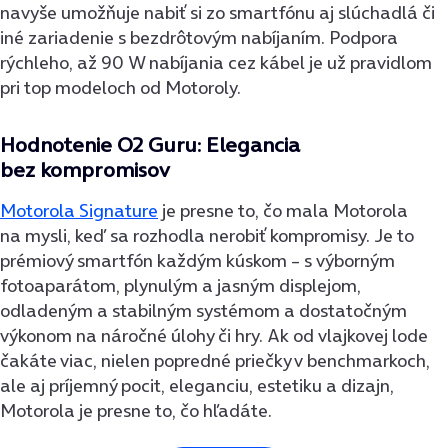
navyše umožňuje nabiť si zo smartfónu aj slúchadlá či
iné zariadenie s bezdrôtovým nabíjaním. Podpora
rýchleho, až 90 W nabíjania cez kábel je už pravidlom
pri top modeloch od Motoroly.
Hodnotenie O2 Guru: Elegancia
bez kompromisov
Motorola Signature
je presne to, čo mala Motorola
na mysli, keď sa rozhodla nerobiť kompromisy. Je to
prémiový smartfón každým kúskom – s výborným
fotoaparátom, plynulým a jasným displejom,
odladeným a stabilným systémom a dostatočným
výkonom na náročné úlohy či hry. Ak od vlajkovej lode
čakáte viac, nielen popredné priečky v benchmarkoch,
ale aj príjemný pocit, eleganciu, estetiku a dizajn,
Motorola je presne to, čo hľadáte.