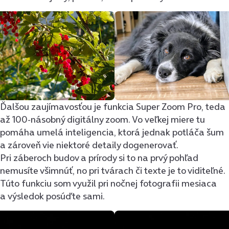
Ďalšou zaujímavosťou je funkcia Super Zoom Pro, teda
až 100-násobný digitálny zoom. Vo veľkej miere tu
pomáha umelá inteligencia, ktorá jednak potláča šum
a zároveň vie niektoré detaily dogenerovať.
Pri záberoch budov a prírody si to na prvý pohľad
nemusíte všimnúť, no pri tvárach či texte je to viditeľné.
Túto funkciu som využil pri nočnej fotografii mesiaca
a výsledok posúďte sami.