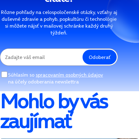
Rôzne pohľady na celospoločenské otázky, vzťahy aj
duševné zdravie a pohyb, popkultúru či technológie
si môžete nájsť v mailovej schránke každý druhý
týždeň.
Odoberať
Súhlasím so
spracovaním osobných údajov
na účely odoberania newslettra
Mohlo by vás
zaujímať