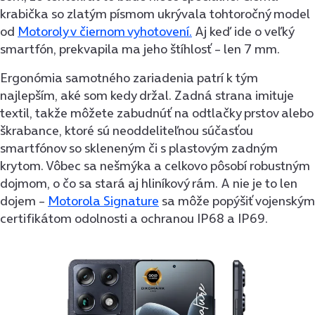
krabička so zlatým písmom ukrývala tohtoročný model
od
Motoroly v čiernom vyhotovení.
Aj keď ide o veľký
smartfón, prekvapila ma jeho štíhlosť – len 7 mm.
Ergonómia samotného zariadenia patrí k tým
najlepším, aké som kedy držal. Zadná strana imituje
textil, takže môžete zabudnúť na odtlačky prstov alebo
škrabance, ktoré sú neoddeliteľnou súčasťou
smartfónov so skleneným či s plastovým zadným
krytom. Vôbec sa nešmýka a celkovo pôsobí robustným
dojmom, o čo sa stará aj hliníkový rám. A nie je to len
dojem –
Motorola Signature
sa môže popýšiť vojenským
certifikátom odolnosti a ochranou IP68 a IP69.