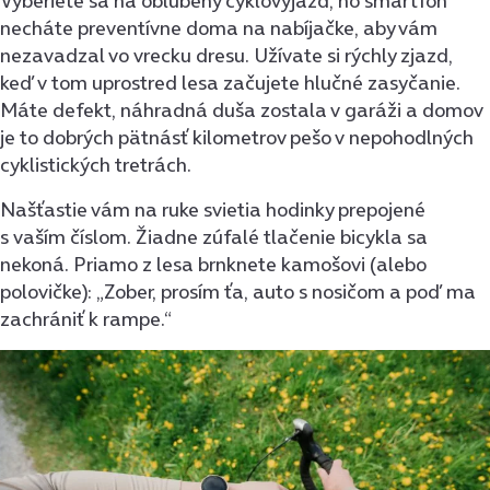
Vyberiete sa na obľúbený cyklovýjazd, no smartfón
necháte preventívne doma na nabíjačke, aby vám
nezavadzal vo vrecku dresu. Užívate si rýchly zjazd,
keď v tom uprostred lesa začujete hlučné zasyčanie.
Máte defekt, náhradná duša zostala v garáži a domov
je to dobrých pätnásť kilometrov pešo v nepohodlných
cyklistických tretrách.
Našťastie vám na ruke svietia hodinky prepojené
s vaším číslom. Žiadne zúfalé tlačenie bicykla sa
nekoná. Priamo z lesa brnknete kamošovi (alebo
polovičke): „Zober, prosím ťa, auto s nosičom a poď ma
zachrániť k rampe.“