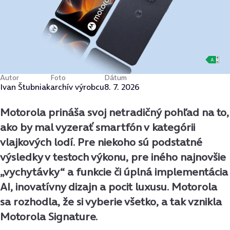
Autor
Foto
Dátum
Ivan Štubniak
archív výrobcu
8. 7. 2026
Motorola prináša svoj netradičný pohľad na to,
ako by mal vyzerať smartfón v kategórii
vlajkových lodí. Pre niekoho sú podstatné
výsledky v testoch výkonu, pre iného najnovšie
„vychytávky“ a funkcie či úplná implementácia
AI, inovatívny dizajn a pocit luxusu. Motorola
sa rozhodla, že si vyberie všetko, a tak vznikla
Motorola Signature.