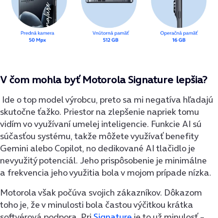
V čom mohla byť Motorola Signature lepšia?
Ide o top model výrobcu, preto sa mi negatíva hľadajú
skutočne ťažko. Priestor na zlepšenie napriek tomu
vidím vo využívaní umelej inteligencie. Funkcie AI sú
súčasťou systému, takže môžete využívať benefity
Gemini alebo Copilot, no dedikované AI tlačidlo je
nevyužitý potenciál. Jeho prispôsobenie je minimálne
a frekvencia jeho využitia bola v mojom prípade nízka.
Motorola však počúva svojich zákazníkov. Dôkazom
toho je, že v minulosti bola častou výčitkou krátka
softvérová podpora. Pri
Signature
je to už minulosť –