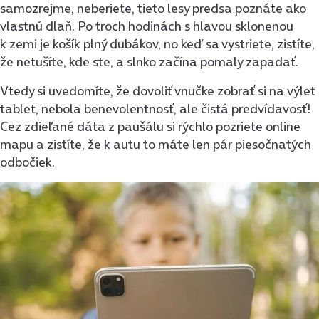
samozrejme, neberiete, tieto lesy predsa poznáte ako
vlastnú dlaň. Po troch hodinách s hlavou sklonenou
k zemi je košík plný dubákov, no keď sa vystriete, zistíte,
že netušíte, kde ste, a slnko začína pomaly zapadať.
Vtedy si uvedomíte, že dovoliť vnučke zobrať si na výlet
tablet, nebola benevolentnosť, ale čistá predvídavosť!
Cez zdieľané dáta z paušálu si rýchlo pozriete online
mapu a zistíte, že k autu to máte len pár piesočnatých
odbočiek.