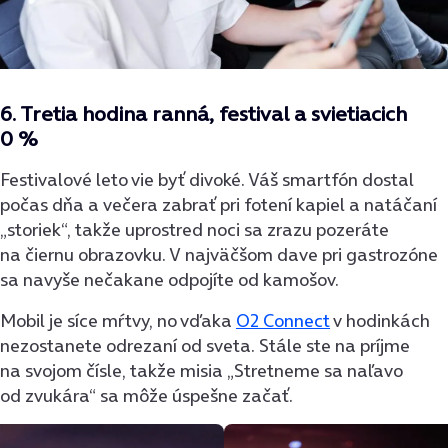
6.
Tretia hodina ranná, festival a svietiacich
0 %
Festivalové leto vie byť divoké. Váš smartfón dostal
počas dňa a večera zabrať pri fotení kapiel a natáčaní
„storiek“, takže uprostred noci sa zrazu pozeráte
na čiernu obrazovku. V najväčšom dave pri gastrozóne
sa navyše nečakane odpojíte od kamošov.
Mobil je síce mŕtvy, no vďaka
O2 Connect
v hodinkách
nezostanete odrezaní od sveta. Stále ste na príjme
na svojom čísle, takže misia „Stretneme sa naľavo
od zvukára“ sa môže úspešne začať.