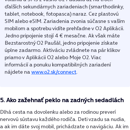
ďalších sekundárnych zariadeniach (smarthodinky,
tablet, notebook, fotopasca) naraz. Cez plastovú
SIM alebo eSIM. Zariadenia zvonia súčasne s vaším
mobilom a spotrebu vidíte prehľadne v O2 Aplikácii.
Jedno pripojenie stojí 4 € mesačne. Ak však máte
Bezstarostný O2 Paušál, jedno pripojenie získate
úplne zadarmo. Aktiváciu zvládnete na pár klikov
priamo v Aplikácii O2 alebo Moje O2. Viac
informácií a ponuku kompatibilných zariadení
nájdete na
www.o2.sk/connect
.
5.
Ako zažehnať peklo na zadných sedadlách
Dlhá cesta na dovolenku alebo za rodinou preverí
nervovú sústavu každého rodiča. Deti vzadu sa nudia,
a ak im dáte svoj mobil, prichádzate o navigáciu. Ak im