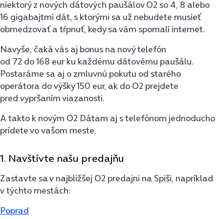
niektorý z nových dátových paušálov O2 so 4, 8 alebo
16 gigabajtmi dát, s ktorými sa už nebudete musieť
obmedzovať a tŕpnuť, kedy sa vám spomalí internet.
Navyše, čaká vás aj bonus na nový telefón
od 72 do 168 eur ku každému dátovému paušálu.
Postaráme sa aj o zmluvnú pokutu od starého
operátora do výšky 150 eur, ak do O2 prejdete
pred vypršaním viazanosti.
A takto k novým O2 Dátam aj s telefónom jednoducho
prídete vo vašom meste.
1. Navštívte našu predajňu
Zastavte sa v najbližšej O2 predajni na Spiši, napríklad
v týchto mestách:
Poprad