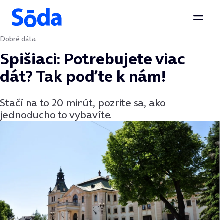
Otvor
Dobré dáta
Preskočiť na obsah
Spišiaci: Potrebujete viac
dát? Tak poďte k nám!
Stačí na to 20 minút, pozrite sa, ako
jednoducho to vybavíte.