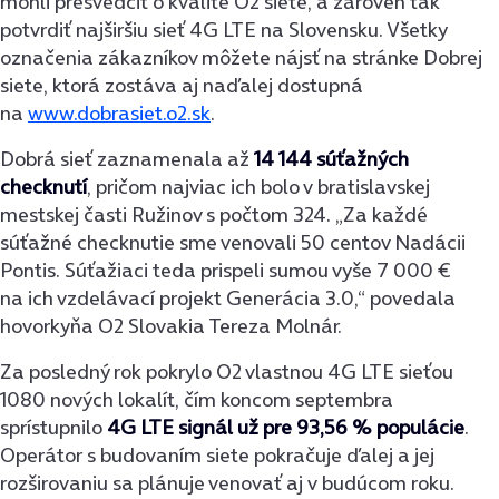
mohli presvedčiť o kvalite O2 siete, a zároveň tak
potvrdiť najširšiu sieť 4G LTE na Slovensku. Všetky
označenia zákazníkov môžete nájsť na stránke Dobrej
siete, ktorá zostáva aj naďalej dostupná
na
www.dobrasiet.o2.sk
.
Dobrá sieť zaznamenala až
14 144 súťažných
checknutí
, pričom najviac ich bolo v bratislavskej
mestskej časti Ružinov s počtom 324. „Za každé
súťažné checknutie sme venovali 50 centov Nadácii
Pontis. Súťažiaci teda prispeli sumou vyše 7 000 €
na ich vzdelávací projekt Generácia 3.0,“ povedala
hovorkyňa O2 Slovakia Tereza Molnár.
Za posledný rok pokrylo O2 vlastnou 4G LTE sieťou
1080 nových lokalít, čím koncom septembra
sprístupnilo
4G LTE signál už pre 93,56
% populácie
.
Operátor s budovaním siete pokračuje ďalej a jej
rozširovaniu sa plánuje venovať aj v budúcom roku.