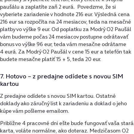
paušálu a zaplatíte zaň 2 eurá. Povedzme, že si
vyberiete zariadenie v hodnote 216 eur. Výsledná cena
216 eur sa rozpočíta na 24 mesiacov, teda na mesačné
platby vo výške 9 eur. Od poplatku za Modrý O2 Paušál
vám budeme počas 24 mesiacov postupne odrátavať
bonus vo výške 96 eur, teda vám mesačne odrátame
4 eurá. Za Modrý O2 Paušál v cene 15 eur a telefón tak
budete mesačne platiť 15 + 5, teda 20 eur.
7. Hotovo – z predajne odídete s novou SIM
kartou
Z predajne odídete s novou SIM kartou. Ostatné
doklady ako záručný list k zariadeniu a doklad o jeho
kúpe vám pošleme emailom.
Približne 4 pracovné dni ešte bude fungovať vaša stará
karta, voláte normálne, ako doteraz. Medzičasom O2