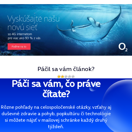
Páčil sa vám článok?
Páči sa vám, čo práve
čítate?
Rôzne pohľady na celospoločenské otázky, vzťahy aj
duševné zdravie a pohyb, popkultúru či technológie
si môžete nájsť v mailovej schránke každý druhý
týždeň.