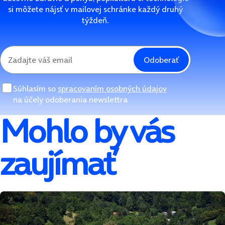
si môžete nájsť v mailovej schránke každý druhý
týždeň.
Odoberať
Súhlasím so
spracovaním osobných údajov
na účely odoberania newslettra
Mohlo by vás
zaujímať