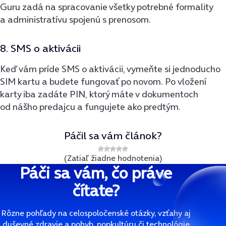
Guru zadá na spracovanie všetky potrebné formality
a administratívu spojenú s prenosom.
8. SMS o aktivácii
Keď vám príde SMS o aktivácii, vymeňte si jednoducho
SIM kartu a budete fungovať po novom. Po vložení
karty iba zadáte PIN, ktorý máte v dokumentoch
od nášho predajcu a fungujete ako predtým.
Páčil sa vám článok?
(Zatiaľ žiadne hodnotenia)
Páči sa vám, čo práve
čítate?
Rôzne pohľady na celospoločenské otázky, vzťahy aj
duševné zdravie a pohyb, popkultúru či technológie