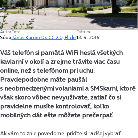
Autor
Foto
Dátum
Sóda
János Korom Dr. CC 2.0, Flickr
13. 9. 2016
Váš telefón si pamätá WiFi heslá všetkých
kaviarní v okolí a zrejme trávite viac času
online, než s telefónom pri uchu.
Pravdepodobne máte paušál
s neobmedzenými volaniami a SMSkami, ktoré
však skoro vôbec nevyužívate, zatiaľ čo si
pravidelne musíte kontrolovať, koľko
mobilných dát ešte môžete prečerpať.
Ak vám to znie povedome, príďte si radšej vybrať