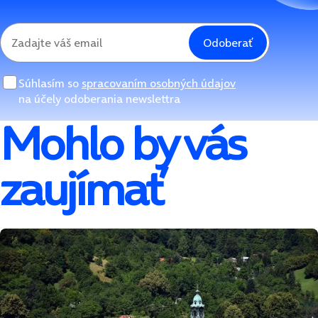
Odoberať
Súhlasím so
spracovaním osobných údajov
na účely odoberania newslettra
Mohlo by vás
zaujímať