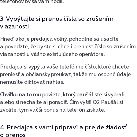
telefónov by sa vám hodil.
3. Vypýtajte si prenos čísla so zrušením
viazanosti
Hneď ako je predajca voľný, pohodlne sa usaďte
a povedzte, že by ste si chceli preniesť číslo so zrušením
viazanosti u vášho existujúceho operátora.
Predajca si vypýta vaše telefónne číslo, ktoré chcete
preniesť a občiansky preukaz, takže mu osobné údaje
nemusíte diktovať nahlas.
Chvíľku na to mu poviete, ktorý paušál ste si vybrali,
alebo si nechajte aj poradiť. Čím vyšší O2 Paušál si
zvolíte, tým väčší bonus na telefón získate.
4. Predajca s vami pripraví a prejde žiadosť
o prenos