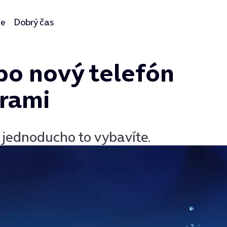
ie
Dobrý čas
po nový telefón
urami
o jednoducho to vybavíte.