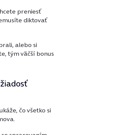
chcete preniesť
emusíte diktovať
rali, alebo si
íte, tým väčší bonus
 žiadosť
káže, čo všetko si
mova.
s so spracovaním