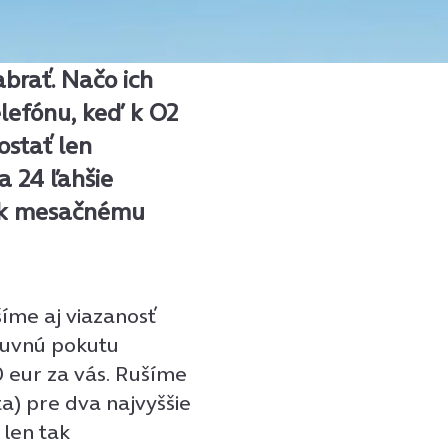
brať. Načo ich
lefónu, keď k O2
ostať len
a 24 ľahšie
jú k mesačnému
šíme aj viazanosť
luvnú pokutu
0 eur za vás. Rušíme
a) pre dva najvyššie
 len tak