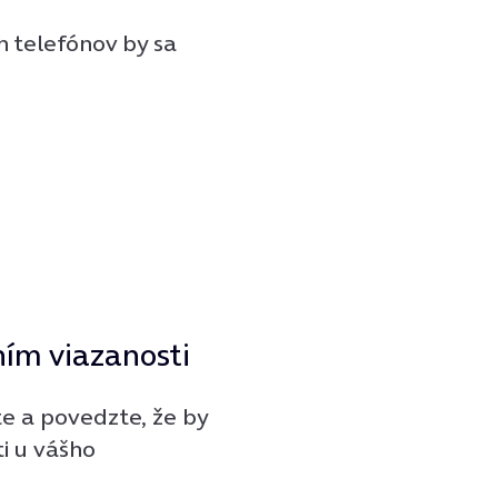
h telefónov by sa
ením viazanosti
e a povedzte, že by
ti u vášho