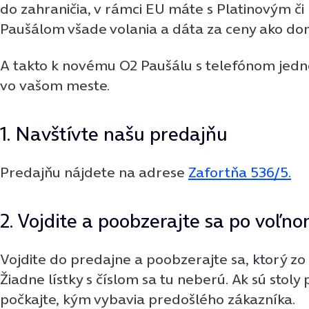
do zahraničia, v rámci EU máte s Platinovým 
Paušálom všade volania a dáta za ceny ako do
A takto k novému O2 Paušálu s telefónom jed
vo vašom meste.
1. Navštívte našu predajňu
Predajňu nájdete na adrese
Zafortňa 536/5.
2. Vojdite a poobzerajte sa po voľn
Vojdite do predajne a poobzerajte sa, ktorý zo s
Žiadne lístky s číslom sa tu neberú. Ak sú stoly
počkajte, kým vybavia predošlého zákazníka.