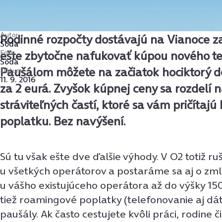
Autor
Rodinné rozpočty dostávajú na Vianoce za
Sóda
Foto
ešte zbytočne nafukovať kúpou nového te
Sóda
Paušálom môžete na začiatok hociktorý d
Dátum
11. 9. 2016
za 2 eurá. Zvyšok kúpnej ceny sa rozdelí n
stráviteľných častí, ktoré sa vám pričíta
poplatku. Bez navýšení.
Sú tu však ešte dve ďalšie výhody. V O2 totiž ru
u všetkých operátorov a postaráme sa aj o zm
u vášho existujúceho operátora až do výšky 15
tiež roamingové poplatky (telefonovanie aj dát
paušály. Ak často cestujete kvôli práci, rodine či