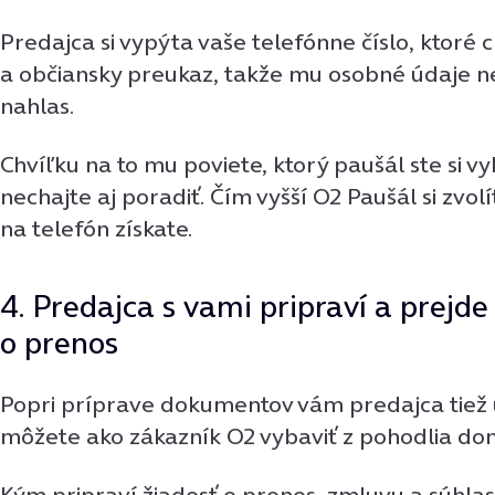
Predajca si vypýta vaše telefónne číslo, ktoré 
a občiansky preukaz, takže mu osobné údaje n
nahlas.
Chvíľku na to mu poviete, ktorý paušál ste si vyb
nechajte aj poradiť. Čím vyšší O2 Paušál si zvol
na telefón získate.
4. Predajca s vami pripraví a prejde
o prenos
Popri príprave dokumentov vám predajca tiež u
môžete ako zákazník O2 vybaviť z pohodlia do
Kým pripraví žiadosť o prenos, zmluvu a súhla