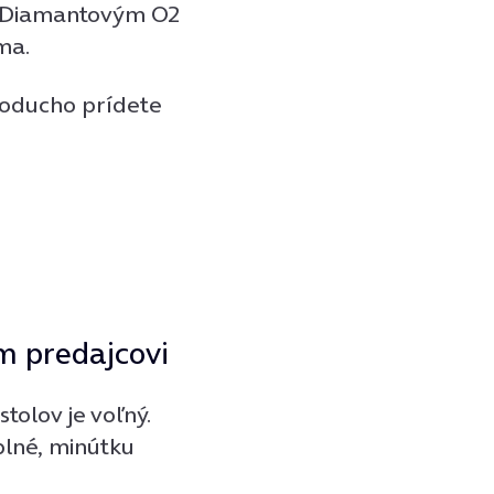
či Diamantovým O2
ma.
noducho prídete
om predajcovi
tolov je voľný.
 plné, minútku