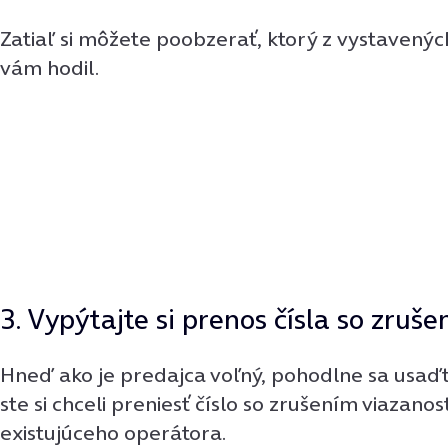
Zatiaľ si môžete poobzerať, ktorý z vystavenýc
vám hodil.
3. Vypýtajte si prenos čísla so zruš
Hneď ako je predajca voľný, pohodlne sa usaďt
ste si chceli preniesť číslo so zrušením viazanos
existujúceho operátora.