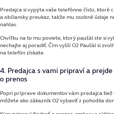
Predajca si vypýta vaše telefónne číslo, ktoré 
a občiansky preukaz, takže mu osobné údaje n
nahlas.
Chvíľku na to mu poviete, ktorý paušál ste si vyb
nechajte aj poradiť. Čím vyšší O2 Paušál si zvol
na telefón získate.
4. Predajca s vami pripraví a prejde
o prenos
Popri príprave dokumentov vám predajca tiež u
môžete ako zákazník O2 vybaviť z pohodlia do
Kým pripraví žiadosť o prenos, zmluvu a súhla