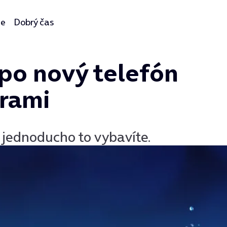
ie
Dobrý čas
po nový telefón
urami
o jednoducho to vybavíte.