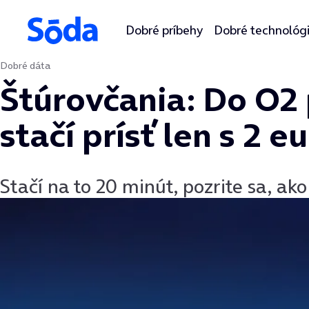
Dobré príbehy
Dobré technológ
Dobré dáta
Preskočiť na obsah
Štúrovčania: Do O2 
stačí prísť len s 2 e
Stačí na to 20 minút, pozrite sa, ak