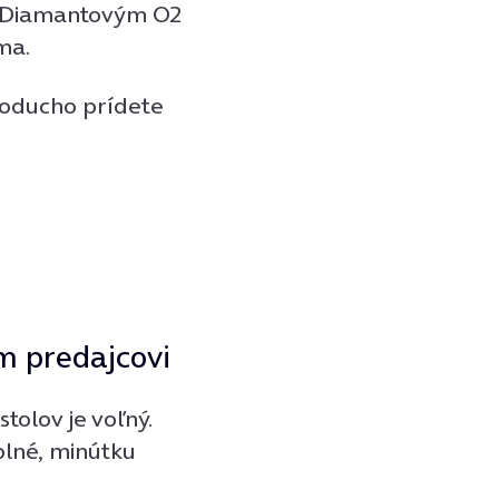
či Diamantovým O2
ma.
noducho prídete
om predajcovi
tolov je voľný.
 plné, minútku