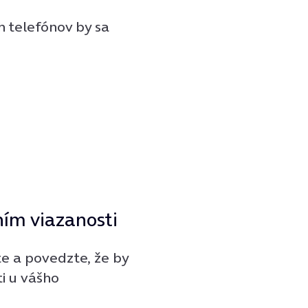
h telefónov by sa
ením viazanosti
e a povedzte, že by
ti u vášho