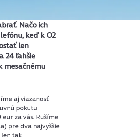
brať. Načo ich
lefónu, keď k O2
ostať len
a 24 ľahšie
jú k mesačnému
šíme aj viazanosť
luvnú pokutu
0 eur za vás. Rušíme
a) pre dva najvyššie
 len tak