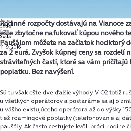
Autor
Rodinné rozpočty dostávajú na Vianoce za
Sóda
Foto
ešte zbytočne nafukovať kúpou nového te
Sóda
Paušálom môžete na začiatok hociktorý d
Dátum
11. 9. 2016
za 2 eurá. Zvyšok kúpnej ceny sa rozdelí n
stráviteľných častí, ktoré sa vám pričíta
poplatku. Bez navýšení.
Sú tu však ešte dve ďalšie výhody. V O2 totiž ru
u všetkých operátorov a postaráme sa aj o zm
u vášho existujúceho operátora až do výšky 15
tiež roamingové poplatky (telefonovanie aj dát
paušály. Ak často cestujete kvôli práci, rodine či