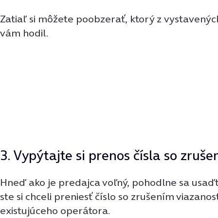
Zatiaľ si môžete poobzerať, ktorý z vystavenýc
vám hodil.
3. Vypýtajte si prenos čísla so zruš
Hneď ako je predajca voľný, pohodlne sa usaďt
ste si chceli preniesť číslo so zrušením viazanos
existujúceho operátora.