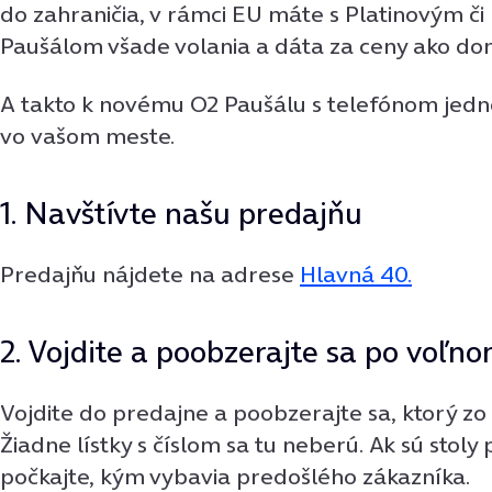
do zahraničia, v rámci EU máte s Platinovým 
Paušálom všade volania a dáta za ceny ako do
A takto k novému O2 Paušálu s telefónom jed
vo vašom meste.
1. Navštívte našu predajňu
Predajňu nájdete na adrese
Hlavná 40.
2. Vojdite a poobzerajte sa po voľn
Vojdite do predajne a poobzerajte sa, ktorý zo s
Žiadne lístky s číslom sa tu neberú. Ak sú stoly
počkajte, kým vybavia predošlého zákazníka.