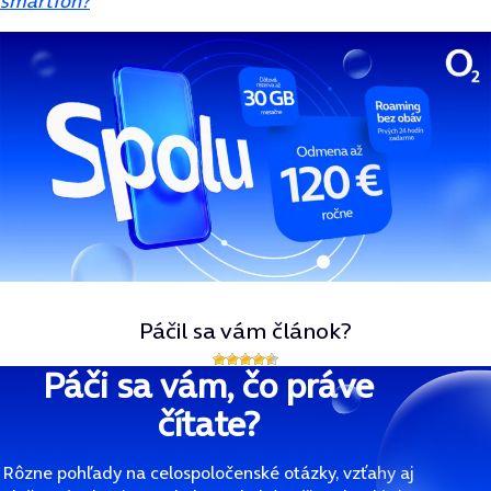
smartfón?
Páčil sa vám článok?
Páči sa vám, čo práve
čítate?
Rôzne pohľady na celospoločenské otázky, vzťahy aj