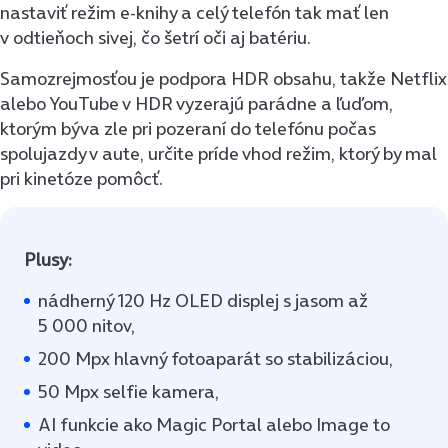
nastaviť režim e-knihy a celý telefón tak mať len
v odtieňoch sivej, čo šetrí oči aj batériu.
Samozrejmosťou je podpora HDR obsahu, takže Netflix
alebo YouTube v HDR vyzerajú parádne a ľuďom,
ktorým býva zle pri pozeraní do telefónu počas
spolujazdy v aute, určite príde vhod režim, ktorý by mal
pri kinetóze pomôcť.
Plusy:
nádherný 120 Hz OLED displej s jasom až
5 000 nitov,
200 Mpx hlavný fotoaparát so stabilizáciou,
50 Mpx selfie kamera,
AI funkcie ako Magic Portal alebo Image to