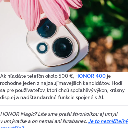
Ak hľadáte telefón okolo 500 €,
HONOR 400
je
rozhodne jeden z najzaujímavejších kandidátov. Hodí
sa pre používateľov, ktorí chcú spoľahlivý výkon, krásny
displej a nadštandardné funkcie spojené s AI.
HONOR Magic7 Lite sme prešli štvorkolkou aj umyli
v umývačke a on nemal ani škrabanec.
Je to nezničiteľný