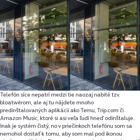
Telefón síce nepatrí medzi tie naozaj nabité tzv.
bloatwérom, ale aj tu nájdete mnoho
predinštalovaných aplikácii ako Temu, Trip.com či
Amazon Music, ktoré si asi veľa ľudí hneď odinštaluje.
Inak je systém čistý, no v priečinkoch telefónu som sa
nemohol dostať k tomu, aby som mal pod ikonou