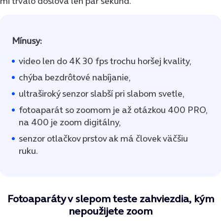
mi trvalo doslova len pár sekúnd.
Mínusy:
video len do 4K 30 fps trochu horšej kvality,
chýba bezdrôtové nabíjanie,
ultraširoký senzor slabší pri slabom svetle,
fotoaparát so zoomom je až otázkou 400 PRO,
na 400 je zoom digitálny,
senzor otlačkov prstov ak má človek väčšiu
ruku.
Fotoaparáty v slepom teste zahviezdia, kým
nepoužijete zoom