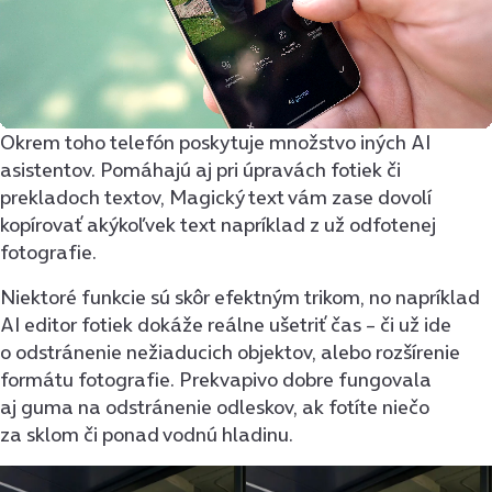
Okrem toho telefón poskytuje množstvo iných AI
asistentov. Pomáhajú aj pri úpravách fotiek či
prekladoch textov, Magický text vám zase dovolí
kopírovať akýkoľvek text napríklad z už odfotenej
fotografie.
Niektoré funkcie sú skôr efektným trikom, no napríklad
AI editor fotiek dokáže reálne ušetriť čas – či už ide
o odstránenie nežiaducich objektov, alebo rozšírenie
formátu fotografie. Prekvapivo dobre fungovala
aj guma na odstránenie odleskov, ak fotíte niečo
za sklom či ponad vodnú hladinu.