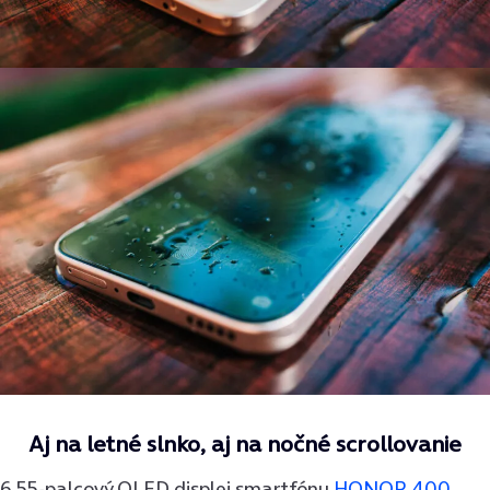
Aj na letné slnko, aj na nočné scrollovanie
6,55-palcový OLED displej smartfónu
HONOR 400