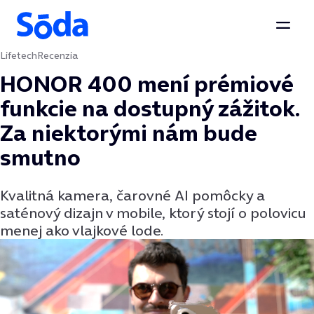
Otvor
Lifetech
Recenzia
Preskočiť na obsah
HONOR 400 mení prémiové
funkcie na dostupný zážitok.
Za niektorými nám bude
smutno
Kvalitná kamera, čarovné AI pomôcky a
saténový dizajn v mobile, ktorý stojí o polovicu
menej ako vlajkové lode.