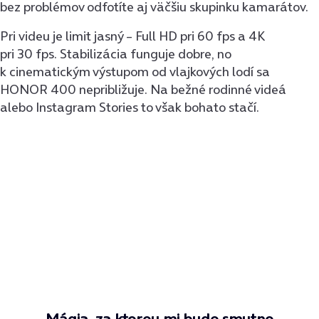
bez problémov odfotíte aj väčšiu skupinku kamarátov.
Pri videu je limit jasný – Full HD pri 60 fps a 4K
pri 30 fps. Stabilizácia funguje dobre, no
k cinematickým výstupom od vlajkových lodí sa
HONOR 400 nepribližuje. Na bežné rodinné videá
alebo Instagram Stories to však bohato stačí.
Mágia, za ktorou mi bude smutno