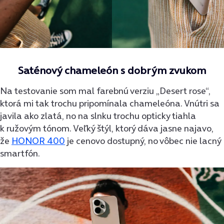
Saténový chameleón s dobrým zvukom
Na testovanie som mal farebnú verziu „Desert rose“,
ktorá mi tak trochu pripomínala chameleóna. Vnútri sa
javila ako zlatá, no na slnku trochu opticky tiahla
k ružovým tónom. Veľký štýl, ktorý dáva jasne najavo,
že
HONOR 400
je cenovo dostupný, no vôbec nie lacný
smartfón.