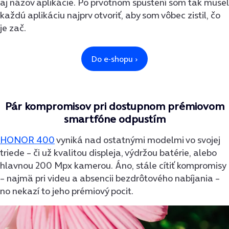
aj názov aplikácie. Po prvotnom spustení som tak musel
každú aplikáciu najprv otvoriť, aby som vôbec zistil, čo
je zač.
Pár kompromisov pri dostupnom prémiovom
smartfóne odpustím
HONOR 400
vyniká nad ostatnými modelmi vo svojej
triede – či už kvalitou displeja, výdržou batérie, alebo
hlavnou 200 Mpx kamerou. Áno, stále cítiť kompromisy
– najmä pri videu a absencii bezdrôtového nabíjania –
no nekazí to jeho prémiový pocit.