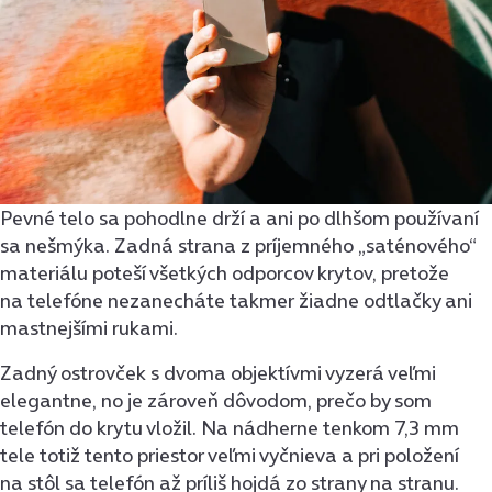
Pevné telo sa pohodlne drží a ani po dlhšom používaní
sa nešmýka. Zadná strana z príjemného „saténového“
materiálu poteší všetkých odporcov krytov, pretože
na telefóne nezanecháte takmer žiadne odtlačky ani
mastnejšími rukami.
Zadný ostrovček s dvoma objektívmi vyzerá veľmi
elegantne, no je zároveň dôvodom, prečo by som
telefón do krytu vložil. Na nádherne tenkom 7,3 mm
tele totiž tento priestor veľmi vyčnieva a pri položení
na stôl sa telefón až príliš hojdá zo strany na stranu.