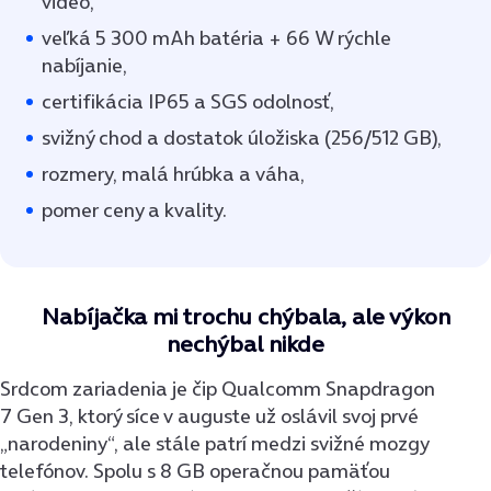
video,
veľká 5 300 mAh batéria + 66 W rýchle
nabíjanie,
certifikácia IP65 a SGS odolnosť,
svižný chod a dostatok úložiska (256/512 GB),
rozmery, malá hrúbka a váha,
pomer ceny a kvality.
Nabíjačka mi trochu chýbala, ale výkon
nechýbal nikde
Srdcom zariadenia je čip Qualcomm Snapdragon
7 Gen 3, ktorý síce v auguste už oslávil svoj prvé
„narodeniny“, ale stále patrí medzi svižné mozgy
telefónov. Spolu s 8 GB operačnou pamäťou