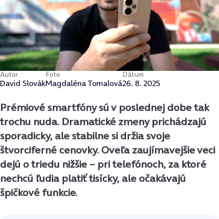
Autor
Foto
Dátum
David Slovák
Magdaléna Tomalová
26. 8. 2025
Prémiové smartfóny sú v poslednej dobe tak
trochu nuda. Dramatické zmeny prichádzajú
sporadicky, ale stabilne si držia svoje
štvorciferné cenovky. Oveľa zaujímavejšie veci
dejú o triedu nižšie – pri telefónoch, za ktoré
nechcú ľudia platiť tisícky, ale očakávajú
špičkové funkcie.