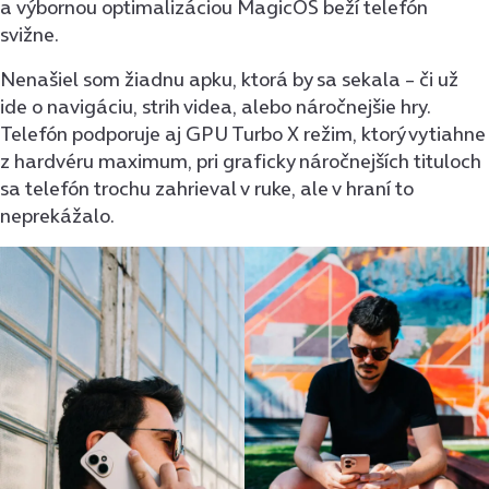
a výbornou optimalizáciou MagicOS beží telefón
svižne.
Nenašiel som žiadnu apku, ktorá by sa sekala – či už
ide o navigáciu, strih videa, alebo náročnejšie hry.
Telefón podporuje aj GPU Turbo X režim, ktorý vytiahne
z hardvéru maximum, pri graficky náročnejších tituloch
sa telefón trochu zahrieval v ruke, ale v hraní to
neprekážalo.