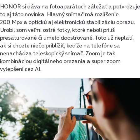
HONOR si dáva na fotoaparátoch záležať a potvrdzuje
to aj táto novinka. Hlavný snímač má rozlíšenie
200 Mpx a optickú aj elektronickú stabilizáciu obrazu.
Urobil som veľmi ostré fotky, ktoré neboli príliš
presaturované či umelo doostrované. Toto už neplatí,
ak si chcete niečo priblížiť, keďže na telefóne sa
nenachádza teleskopický snímač. Zoom je tak
kombináciou digitálneho orezania a super zoom
vylepšení cez AI.