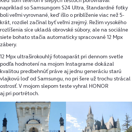
Keď som telefón v slepých testoch porovnával
napríklad so Samsungom S24 Ultra, štandardné fotky
boli veľmi vyrovnané, keď išlo o priblíženie viac než 5-
krát, rozdiel začínal byť veľmi zrejmý. Režim vysokého
rozlíšenia síce ukladá obrovské súbory, ale na sociálne
siete bohato stačia automaticky spracované 12 Mpx
zábery.
12 Mpx ultraširokouhlý fotoaparát pri dennom svetle
podľa hodnotení na mojom Instagrame dokázal
kvalitou predbehnúť práve aj jednu generáciu starú
vlajkovú loď od Samsungu, no pri šere už trochu strácal
ostrosť. V mojom slepom teste vyhral HONOR
aj pri portrétoch.