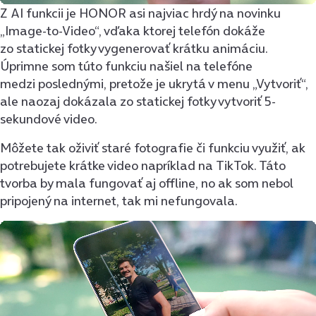
Z AI funkcii je HONOR asi najviac hrdý na novinku
„Image-to-Video“, vďaka ktorej telefón dokáže
zo statickej fotky vygenerovať krátku animáciu.
Úprimne som túto funkciu našiel na telefóne
medzi poslednými, pretože je ukrytá v menu „Vytvoriť“,
ale naozaj dokázala zo statickej fotky vytvoriť 5-
sekundové video.
Môžete tak oživiť staré fotografie či funkciu využiť, ak
potrebujete krátke video napríklad na TikTok. Táto
tvorba by mala fungovať aj offline, no ak som nebol
pripojený na internet, tak mi nefungovala.