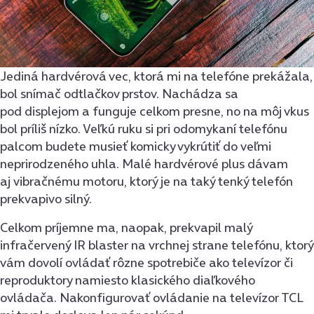
Jediná hardvérová vec, ktorá mi na telefóne prekážala,
bol snímač odtlačkov prstov. Nachádza sa
pod displejom a funguje celkom presne, no na môj vkus
bol príliš nízko. Veľkú ruku si pri odomykaní telefónu
palcom budete musieť komicky vykrútiť do veľmi
neprirodzeného uhla. Malé hardvérové plus dávam
aj vibračnému motoru, ktorý je na taký tenký telefón
prekvapivo silný.
Celkom príjemne ma, naopak, prekvapil malý
infračervený IR blaster na vrchnej strane telefónu, ktorý
vám dovolí ovládať rôzne spotrebiče ako televízor či
reproduktory namiesto klasického diaľkového
ovládača. Nakonfigurovať ovládanie na televízor TCL