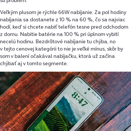
sú problém.
Veľkým plusom je rýchle 66W nabíjanie. Za pol hodiny
nabíjania sa dostanete z 10 % na 60 %, čo sa najviac
hodí, keď si chcete nabiť telefón tesne pred odchodom
z domu. Nabitie batérie na 100 % pri úplnom vybití
necelú hodinu. Bezdrôtové nabíjanie tu chýba, no
v tejto cenovej kategórii to nie je veľké mínus, skôr by
som v balení očakával nabíjačku, ktorá už začína
chýbať aj v tomto segmente.