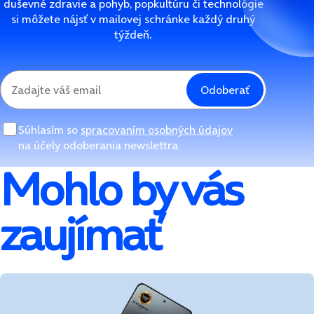
duševné zdravie a pohyb, popkultúru či technológie
si môžete nájsť v mailovej schránke každý druhý
týždeň.
Odoberať
Súhlasím so
spracovaním osobných údajov
na účely odoberania newslettra
Mohlo by vás
zaujímať