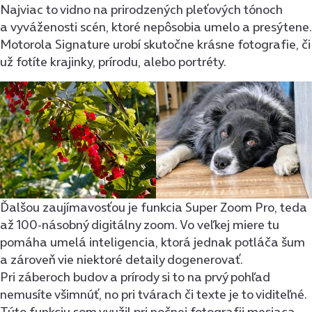
Najviac to vidno na prirodzených pleťových tónoch
a vyváženosti scén, ktoré nepôsobia umelo a presýtene.
Motorola Signature urobí skutočne krásne fotografie, či
už fotíte krajinky, prírodu, alebo portréty.
Ďalšou zaujímavosťou je funkcia Super Zoom Pro, teda
až 100-násobný digitálny zoom. Vo veľkej miere tu
pomáha umelá inteligencia, ktorá jednak potláča šum
a zároveň vie niektoré detaily dogenerovať.
Pri záberoch budov a prírody si to na prvý pohľad
nemusíte všimnúť, no pri tvárach či texte je to viditeľné.
Túto funkciu som využil pri nočnej fotografii mesiaca