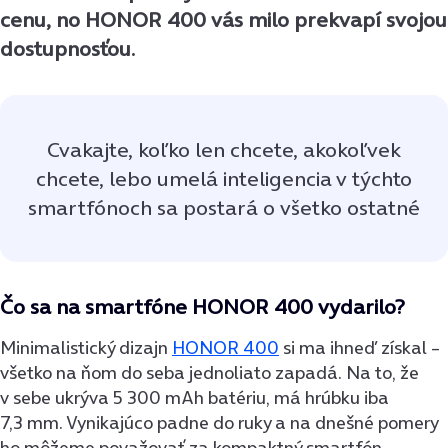
cenu, no HONOR 400 vás milo prekvapí svojou
dostupnosťou.
Cvakajte, koľko len chcete, akokoľvek
chcete, lebo umelá inteligencia v týchto
smartfónoch sa postará o všetko ostatné
Čo sa na smartfóne HONOR 400 vydarilo?
Minimalistický dizajn
HONOR 400
si ma ihneď získal –
všetko na ňom do seba jednoliato zapadá. Na to, že
v sebe ukrýva 5 300 mAh batériu, má hrúbku iba
7,3 mm. Vynikajúco padne do ruky a na dnešné pomery
ho môžeme považovať za kompaktný smartfón.