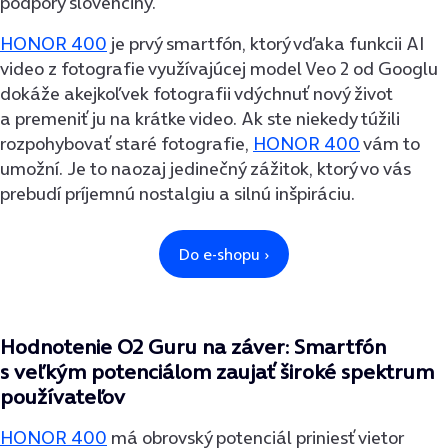
podpory slovenčiny.
HONOR 400
je prvý smartfón, ktorý vďaka funkcii AI
video z fotografie využívajúcej model Veo 2 od Googlu
dokáže akejkoľvek fotografii vdýchnuť nový život
a premeniť ju na krátke video. Ak ste niekedy túžili
rozpohybovať staré fotografie,
HONOR 400
vám to
umožní. Je to naozaj jedinečný zážitok, ktorý vo vás
prebudí príjemnú nostalgiu a silnú inšpiráciu.
Hodnotenie O2 Guru na záver: Smartfón
s veľkým potenciálom zaujať široké spektrum
používateľov
HONOR 400
má obrovský potenciál priniesť vietor