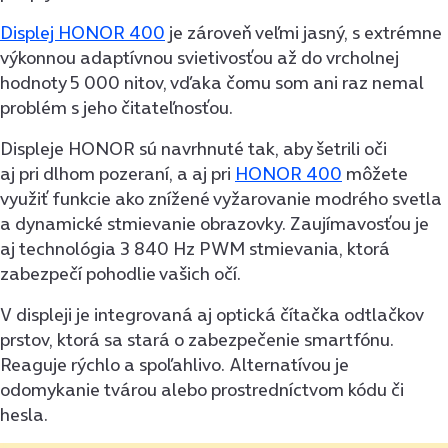
Displej HONOR 400
je zároveň veľmi jasný, s extrémne
výkonnou adaptívnou svietivosťou až do vrcholnej
hodnoty 5 000 nitov, vďaka čomu som ani raz nemal
problém s jeho čitateľnosťou.
Displeje HONOR sú navrhnuté tak, aby šetrili oči
aj pri dlhom pozeraní, a aj pri
HONOR 400
môžete
využiť funkcie ako znížené vyžarovanie modrého svetla
a dynamické stmievanie obrazovky. Zaujímavosťou je
aj technológia 3 840 Hz PWM stmievania, ktorá
zabezpečí pohodlie vašich očí.
V displeji je integrovaná aj optická čítačka odtlačkov
prstov, ktorá sa stará o zabezpečenie smartfónu.
Reaguje rýchlo a spoľahlivo. Alternatívou je
odomykanie tvárou alebo prostredníctvom kódu či
hesla.