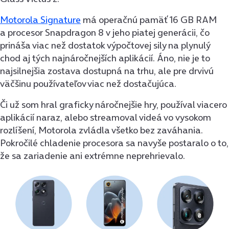
Motorola Signature
má operačnú pamäť 16 GB RAM
a procesor Snapdragon 8 v jeho piatej generácii, čo
prináša viac než dostatok výpočtovej sily na plynulý
chod aj tých najnáročnejších aplikácií. Áno, nie je to
najsilnejšia zostava dostupná na trhu, ale pre drvivú
väčšinu používateľov viac než dostačujúca.
Či už som hral graficky náročnejšie hry, používal viacero
aplikácií naraz, alebo streamoval videá vo vysokom
rozlíšení, Motorola zvládla všetko bez zaváhania.
Pokročilé chladenie procesora sa navyše postaralo o to,
že sa zariadenie ani extrémne neprehrievalo.