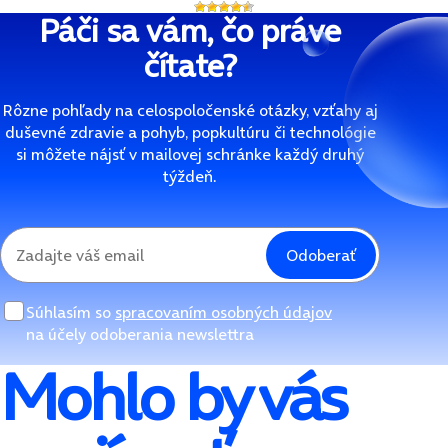
Páči sa vám, čo práve
čítate?
Rôzne pohľady na celospoločenské otázky, vzťahy aj
duševné zdravie a pohyb, popkultúru či technológie
si môžete nájsť v mailovej schránke každý druhý
týždeň.
Odoberať
Súhlasím so
spracovaním osobných údajov
na účely odoberania newslettra
Mohlo by vás