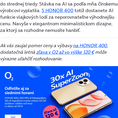
do strednej triedy. Stávka na AI sa podľa mňa čínskemu
výrobcovi vyplatila.
S HONOR 400
totiž dostanete AI
funkcie vlajkových lodí za neporovnateľne výhodnejšiu
cenu. Navyše v elegantnom minimalistickom dizajne,
za ktorý sa rozhodne nemusíte hanbiť.
Ak vás zaujal pomer ceny a výbavy
na HONOR 400
,
dodatočná letná
zľava v O2 až vo výške 120 €
môže
výrazne uľahčiť rozhodovanie.