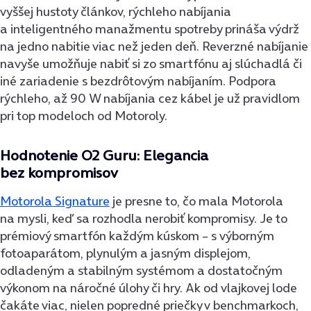
vyššej hustoty článkov, rýchleho nabíjania
a inteligentného manažmentu spotreby prináša výdrž
na jedno nabitie viac než jeden deň. Reverzné nabíjanie
navyše umožňuje nabiť si zo smartfónu aj slúchadlá či
iné zariadenie s bezdrôtovým nabíjaním. Podpora
rýchleho, až 90 W nabíjania cez kábel je už pravidlom
pri top modeloch od Motoroly.
Hodnotenie O2 Guru: Elegancia
bez kompromisov
Motorola Signature
je presne to, čo mala Motorola
na mysli, keď sa rozhodla nerobiť kompromisy. Je to
prémiový smartfón každým kúskom – s výborným
fotoaparátom, plynulým a jasným displejom,
odladeným a stabilným systémom a dostatočným
výkonom na náročné úlohy či hry. Ak od vlajkovej lode
čakáte viac, nielen popredné priečky v benchmarkoch,