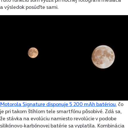
a výsledok posúďte sami.
Motorola Signature disponuje 5 200 mAh batériou
, čo
je pri takom štíhlom tele smartfónu pôsobivé. Zdá sa,
že stávka na evolúciu namiesto revolúcie v podobe
silikónovo-karbónovej batérie sa vyplatila. Kombinácia