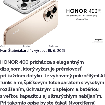
Autor
Foto
Dátum
Ivan Štubniak
archív výrobcu
18. 6. 2025
HONOR 400 prichádza s elegantným
dizajnom, ktorý vyžaruje prémiovosť
pri každom dotyku. Je vybavený pokročilými AI
funkciami, špičkovým fotoaparátom s vysokým
rozlíšením, úchvatným displejom a batériou
s veľkou kapacitou aj ultrarýchlym nabíjaním.
Pri takomto opise by ste čakali štvorcifernú