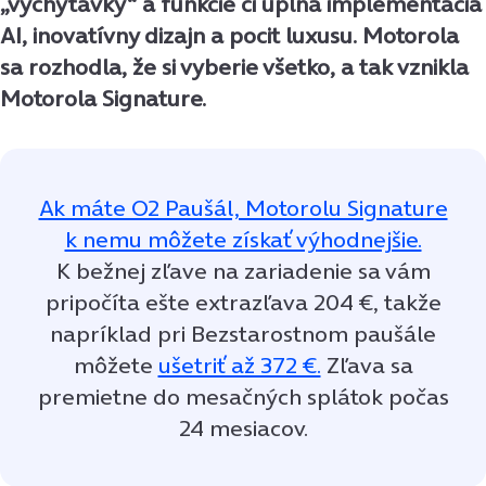
„vychytávky“ a funkcie či úplná implementácia
AI, inovatívny dizajn a pocit luxusu. Motorola
sa rozhodla, že si vyberie všetko, a tak vznikla
Motorola Signature.
Ak máte O2 Paušál, Motorolu Signature
k nemu môžete získať výhodnejšie.
K bežnej zľave na zariadenie sa vám
pripočíta ešte extrazľava 204 €, takže
napríklad pri Bezstarostnom paušále
môžete
ušetriť až 372 €.
Zľava sa
premietne do mesačných splátok počas
24 mesiacov.