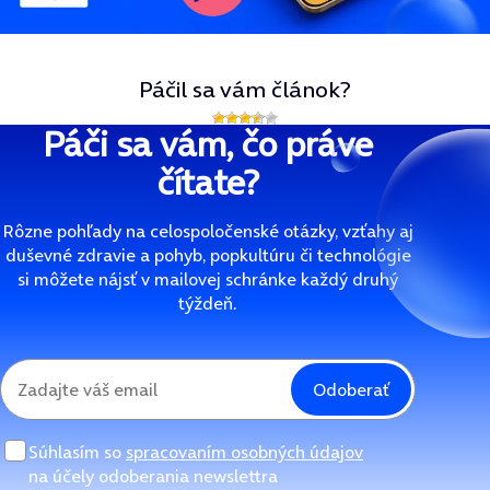
Páčil sa vám článok?
Páči sa vám, čo práve
čítate?
Rôzne pohľady na celospoločenské otázky, vzťahy aj
duševné zdravie a pohyb, popkultúru či technológie
si môžete nájsť v mailovej schránke každý druhý
týždeň.
Odoberať
Súhlasím so
spracovaním osobných údajov
na účely odoberania newslettra