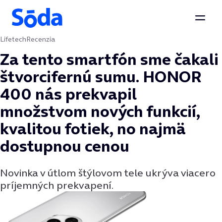
Otvor
Lifetech
Recenzia
Preskočiť na obsah
Za tento smartfón sme čakali
štvorcifernú sumu. HONOR
400 nás prekvapil
množstvom nových funkcií,
kvalitou fotiek, no najmä
dostupnou cenou
Novinka v útlom štýlovom tele ukrýva viacero
príjemných prekvapení.