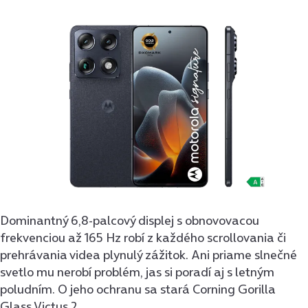
Dominantný 6,8-palcový displej s obnovovacou
frekvenciou až 165 Hz robí z každého scrollovania či
prehrávania videa plynulý zážitok. Ani priame slnečné
svetlo mu nerobí problém, jas si poradí aj s letným
poludním. O jeho ochranu sa stará Corning Gorilla
Glass Victus 2.