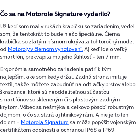
Čo sa na Motorole Signature vydarilo?
Už keď som mal v rukách krabičku so zariadením, vedel
som, že tentokrát to bude niečo špeciálne. Čierna
krabička so zlatým písmom ukrývala tohtoročný model
od
Motoroly v čiernom vyhotovení.
Aj keď ide o veľký
smartfón, prekvapila ma jeho štíhlosť – len 7 mm.
Ergonómia samotného zariadenia patrí k tým
najlepším, aké som kedy držal. Zadná strana imituje
textil, takže môžete zabudnúť na odtlačky prstov alebo
škrabance, ktoré sú neoddeliteľnou súčasťou
smartfónov so skleneným či s plastovým zadným
krytom. Vôbec sa nešmýka a celkovo pôsobí robustným
dojmom, o čo sa stará aj hliníkový rám. A nie je to len
dojem –
Motorola Signature
sa môže popýšiť vojenským
certifikátom odolnosti a ochranou IP68 a IP69.