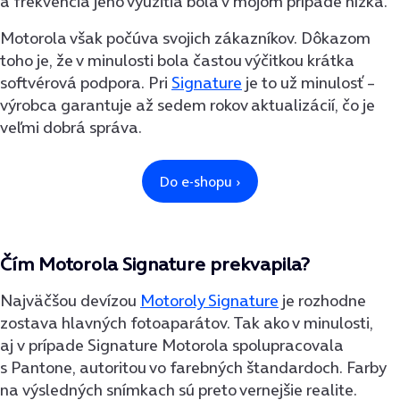
a frekvencia jeho využitia bola v mojom prípade nízka.
Motorola však počúva svojich zákazníkov. Dôkazom
toho je, že v minulosti bola častou výčitkou krátka
softvérová podpora. Pri
Signature
je to už minulosť –
výrobca garantuje až sedem rokov aktualizácií, čo je
veľmi dobrá správa.
Čím Motorola Signature prekvapila?
Najväčšou devízou
Motoroly Signature
je rozhodne
zostava hlavných fotoaparátov. Tak ako v minulosti,
aj v prípade Signature Motorola spolupracovala
s Pantone, autoritou vo farebných štandardoch. Farby
na výsledných snímkach sú preto vernejšie realite.