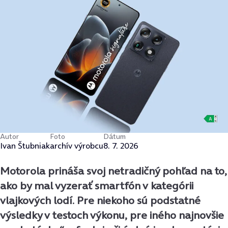
Autor
Foto
Dátum
Ivan Štubniak
archív výrobcu
8. 7. 2026
Motorola prináša svoj netradičný pohľad na to,
ako by mal vyzerať smartfón v kategórii
vlajkových lodí. Pre niekoho sú podstatné
výsledky v testoch výkonu, pre iného najnovšie