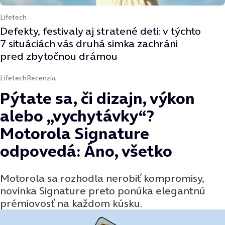
Lifetech
Defekty, festivaly aj stratené deti: v týchto
7 situáciách vás druhá simka zachráni
pred zbytočnou drámou
Lifetech
Recenzia
Pýtate sa, či dizajn, výkon
alebo „vychytávky“?
Motorola Signature
odpovedá: Áno, všetko
Motorola sa rozhodla nerobiť kompromisy,
novinka Signature preto ponúka elegantnú
prémiovosť na každom kúsku.