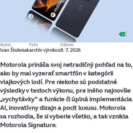
Autor
Foto
Dátum
Ivan Štubniak
archív výrobcu
8. 7. 2026
Motorola prináša svoj netradičný pohľad na to,
ako by mal vyzerať smartfón v kategórii
vlajkových lodí. Pre niekoho sú podstatné
výsledky v testoch výkonu, pre iného najnovšie
„vychytávky“ a funkcie či úplná implementácia
AI, inovatívny dizajn a pocit luxusu. Motorola
sa rozhodla, že si vyberie všetko, a tak vznikla
Motorola Signature.