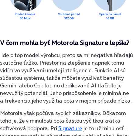
V čom mohla byť Motorola Signature lepšia?
Ide o top model výrobcu, preto sa mi negatíva hľadajú
skutočne ťažko. Priestor na zlepšenie napriek tomu
vidím vo využívaní umelej inteligencie. Funkcie AI sú
súčasťou systému, takže môžete využívať benefity
Gemini alebo Copilot, no dedikované AI tlačidlo je
nevyužitý potenciál. Jeho prispôsobenie je minimálne
a frekvencia jeho využitia bola v mojom prípade nízka.
Motorola však počúva svojich zákazníkov. Dôkazom
toho je, že v minulosti bola častou výčitkou krátka
softvérová podpora. Pri
Signature
je to už minulosť –
výrobca garantuje až sedem rokov aktualizácií, čo je