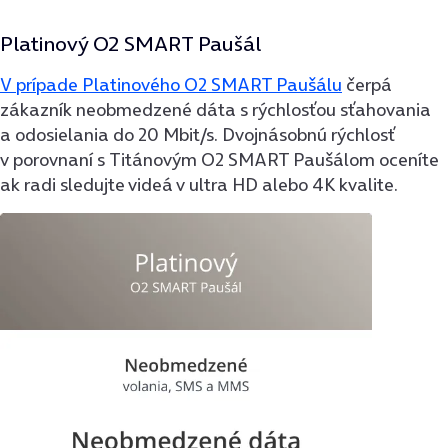
Platinový O2 SMART Paušál
V prípade Platinového O2 SMART Paušálu
čerpá
zákazník neobmedzené dáta s rýchlosťou sťahovania
a odosielania do 20 Mbit/s. Dvojnásobnú rýchlosť
v porovnaní s Titánovým O2 SMART Paušálom oceníte
ak radi sledujte videá v ultra HD alebo 4K kvalite.