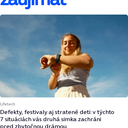
Lifetech
Defekty, festivaly aj stratené deti: v týchto
7 situáciách vás druhá simka zachráni
pred zbytočnou drámou