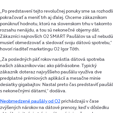
„Po predstavení tejto revolučnej ponuky sme sa rozhodli
pokračovať a meniť trh aj ďalej. Chceme zákazníkom
ponúknuť hodnotu, ktorú na slovenskom trhu v takomto
rozsahu nenájdu, a tou sú nekonečné objemy dát.
Zákazníci najnovších O2 SMART Paušálov sa už nebudú
musieť obmedzovať a sledovať svoju dátovú spotrebu,“
hovorí riaditeľ marketingu O2 Igor Tóth.
„Za posledných päť rokov narástla dátová spotreba
našich zákazníkov viac ako päťnásobne. Typický
zákazník doteraz najvyššieho paušálu využíva dve
predplatné prémiových aplikácií a mesačne minie
desiatky gigabajtov. Nastal preto čas predstaviť paušál
s nekonečnými dátami,“ dodáva.
Neobmedzené paušály od O2
prichádzajú v čase
zvýšených nárokov na dátové prenosy, keď v dôsledku