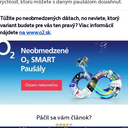
rýchlosť, ktorú môžete s daným paušálom dosiahnuť.
Túžite po neobmedzených dátach, no neviete, ktorý
variant budete pre vás ten pravý? Viac informácií
nájdete
na www.o2.sk
.
Páčil sa vám článok?