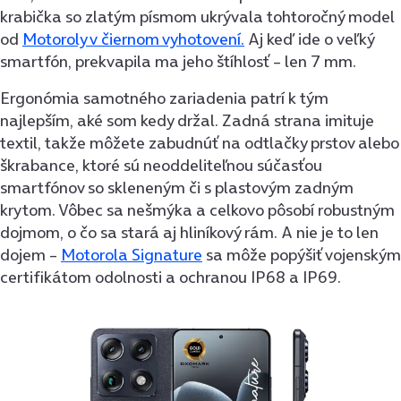
krabička so zlatým písmom ukrývala tohtoročný model
od
Motoroly v čiernom vyhotovení.
Aj keď ide o veľký
smartfón, prekvapila ma jeho štíhlosť – len 7 mm.
Ergonómia samotného zariadenia patrí k tým
najlepším, aké som kedy držal. Zadná strana imituje
textil, takže môžete zabudnúť na odtlačky prstov alebo
škrabance, ktoré sú neoddeliteľnou súčasťou
smartfónov so skleneným či s plastovým zadným
krytom. Vôbec sa nešmýka a celkovo pôsobí robustným
dojmom, o čo sa stará aj hliníkový rám. A nie je to len
dojem –
Motorola Signature
sa môže popýšiť vojenským
certifikátom odolnosti a ochranou IP68 a IP69.