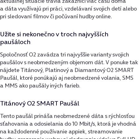
aktuálnej situácie trávia zákazníci viac času doma
a dáta využívajú pri práci, vzdelávaní svojich detí alebo
pri sledovaní filmov či počúvaní hudby online.
Užite si nekonečno v troch najvyšších
paušáloch
Spoločnosť O2 zavádza tri najvyššie varianty svojich
paušálov s neobmedzeným objemom dát. V ponuke tak
nájdete Titánový, Platinový a Diamantový O2 SMART
Paušál, ktoré ponúkajú aj neobmedzené volania, SMS
a MMS ako paušály iných farieb.
Titánový O2 SMART Paušál
Tento paušál prináša neobmedzené dáta s rýchlosťou
sťahovania a odosielania do 10 Mbit/s, ktorá je vhodná
na každodenné používanie appiek, streamovanie