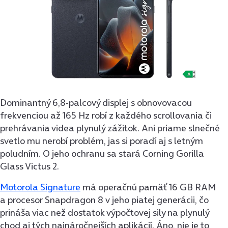
Dominantný 6,8-palcový displej s obnovovacou
frekvenciou až 165 Hz robí z každého scrollovania či
prehrávania videa plynulý zážitok. Ani priame slnečné
svetlo mu nerobí problém, jas si poradí aj s letným
poludním. O jeho ochranu sa stará Corning Gorilla
Glass Victus 2.
Motorola Signature
má operačnú pamäť 16 GB RAM
a procesor Snapdragon 8 v jeho piatej generácii, čo
prináša viac než dostatok výpočtovej sily na plynulý
chod aj tých najnáročnejších aplikácií. Áno, nie je to