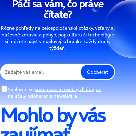
Páči sa vám, čo práve
čítate?
Rôzne pohľady na celospoločenské otázky, vzťahy aj
duševné zdravie a pohyb, popkultúru či technológie
si môžete nájsť v mailovej schránke každý druhý
týždeň.
Odoberať
Súhlasím so
spracovaním osobných údajov
na účely odoberania newslettra
Mohlo by vás
zaujímať