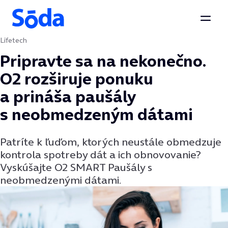
Otvor
Lifetech
Preskočiť na obsah
Pripravte sa na nekonečno.
O2 rozširuje ponuku
a prináša paušály
s neobmedzeným dátami
Patríte k ľuďom, ktorých neustále obmedzuje
kontrola spotreby dát a ich obnovovanie?
Vyskúšajte O2 SMART Paušály s
neobmedzenými dátami.