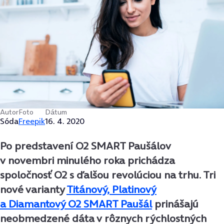
Autor
Foto
Dátum
Sóda
Freepik
16. 4. 2020
Po predstavení O2 SMART Paušálov
v novembri minulého roka prichádza
spoločnosť O2 s ďalšou revolúciou na trhu. Tri
nové varianty
Titánový, Platinový
a Diamantový O2 SMART Paušál
prinášajú
neobmedzené dáta v rôznych rýchlostných