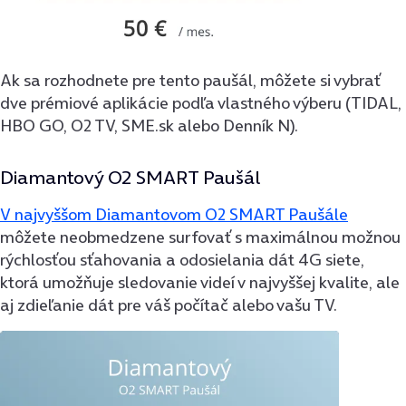
Ak sa rozhodnete pre tento paušál, môžete si vybrať
dve prémiové aplikácie podľa vlastného výberu (TIDAL,
HBO GO, O2 TV, SME.sk alebo Denník N).
Diamantový O2 SMART Paušál
V najvyššom Diamantovom O2 SMART Paušále
môžete neobmedzene surfovať s maximálnou možnou
rýchlosťou sťahovania a odosielania dát 4G siete,
ktorá umožňuje sledovanie videí v najvyššej kvalite, ale
aj zdieľanie dát pre váš počítač alebo vašu TV.