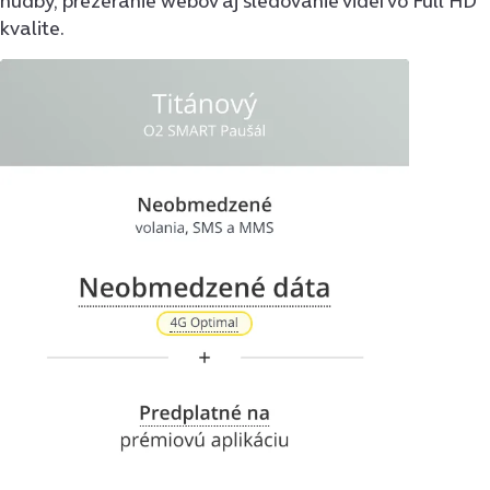
hudby, prezeranie webov aj sledovanie videí vo Full HD
kvalite.