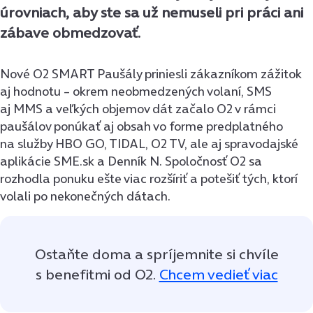
úrovniach, aby ste sa už nemuseli pri práci ani
zábave obmedzovať.
Nové O2 SMART Paušály priniesli zákazníkom zážitok
aj hodnotu – okrem neobmedzených volaní, SMS
aj MMS a veľkých objemov dát začalo O2 v rámci
paušálov ponúkať aj obsah vo forme predplatného
na služby HBO GO, TIDAL, O2 TV, ale aj spravodajské
aplikácie SME.sk a Denník N. Spoločnosť O2 sa
rozhodla ponuku ešte viac rozšíriť a potešiť tých, ktorí
volali po nekonečných dátach.
Ostaňte doma a spríjemnite si chvíle
s benefitmi od O2.
Chcem vedieť viac