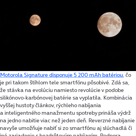
Motorola Signature disponuje 5 200 mAh batériou
, čo
je pri takom štíhlom tele smartfónu pôsobivé. Zdá sa,
že stávka na evolúciu namiesto revolúcie v podobe
silikónovo-karbónovej batérie sa vyplatila. Kombinácia
vyššej hustoty článkov, rýchleho nabíjania
a inteligentného manažmentu spotreby prináša výdrž
na jedno nabitie viac než jeden deň. Reverzné nabíjanie
navyše umožňuje nabiť si zo smartfónu aj slúchadlá či
iné zariadenie s bezdrôtovým nabíjaním. Podpora