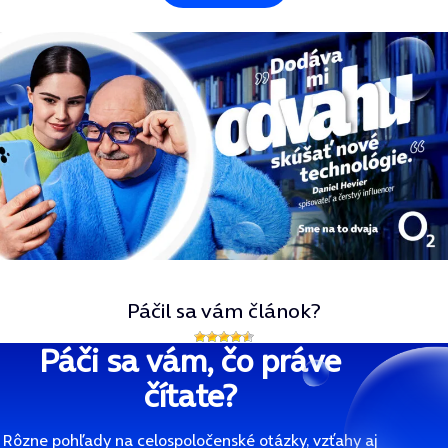
Páčil sa vám článok?
Páči sa vám, čo práve
čítate?
Rôzne pohľady na celospoločenské otázky, vzťahy aj