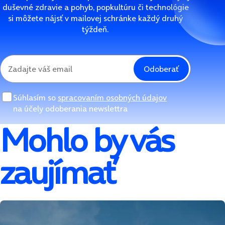
duševné zdravie a pohyb, popkultúru či technológie
si môžete nájsť v mailovej schránke každý druhý
týždeň.
Odoberať
Súhlasím so
spracovaním osobných údajov
na účely odoberania newslettra
Mohlo by vás
zaujímať