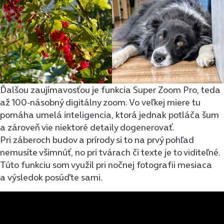
Ďalšou zaujímavosťou je funkcia Super Zoom Pro, teda
až 100-násobný digitálny zoom. Vo veľkej miere tu
pomáha umelá inteligencia, ktorá jednak potláča šum
a zároveň vie niektoré detaily dogenerovať.
Pri záberoch budov a prírody si to na prvý pohľad
nemusíte všimnúť, no pri tvárach či texte je to viditeľné.
Túto funkciu som využil pri nočnej fotografii mesiaca
a výsledok posúďte sami.