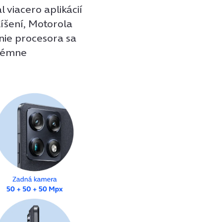
l viacero aplikácií
íšení, Motorola
nie procesora sa
trémne