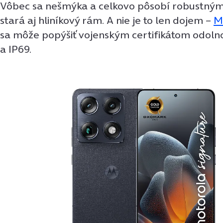
Vôbec sa nešmýka a celkovo pôsobí robustným
stará aj hliníkový rám. A nie je to len dojem –
M
sa môže popýšiť vojenským certifikátom odolno
a IP69.