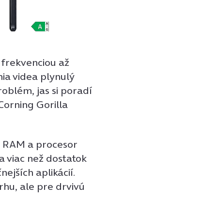
 frekvenciou až
nia videa plynulý
oblém, jas si poradí
Corning Gorilla
 RAM a procesor
a viac než dostatok
ejších aplikácií.
trhu, ale pre drvivú