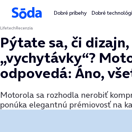
Dobré príbehy
Dobré technológ
Lifetech
Recenzia
Preskočiť na obsah
Pýtate sa, či dizajn
„vychytávky“? Moto
odpovedá: Áno, vše
Motorola sa rozhodla nerobiť kompr
ponúka elegantnú prémiovosť na k