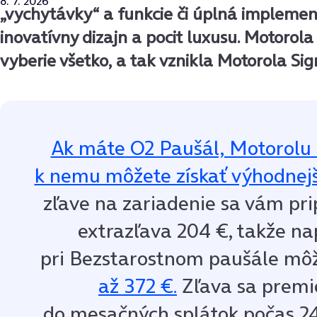
8. 7. 2026
„vychytávky“ a funkcie či úplná implemen
inovatívny dizajn a pocit luxusu. Motorola 
vyberie všetko, a tak vznikla Motorola Sig
Ak máte O2 Paušál, Motorolu 
k nemu môžete získať výhodnejš
zľave na zariadenie sa vám pri
extrazľava 204 €, takže na
pri Bezstarostnom paušále mô
až 372 €.
Zľava sa premi
do mesačných splátok počas 24