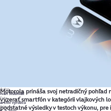
Autor
Motorola prináša svoj netradičný pohľad n
Ivan Štubniak
Foto
vyzerať smartfón v kategórii vlajkových lo
archív výrobcu
podstatné výsledky v testoch výkonu, pre 
Dátum