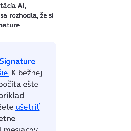
tácia AI,
sa rozhodla, že si
nature.
Signature
ie.
K bežnej
počíta ešte
príklad
žete
ušetriť
etne
 mesiacov.