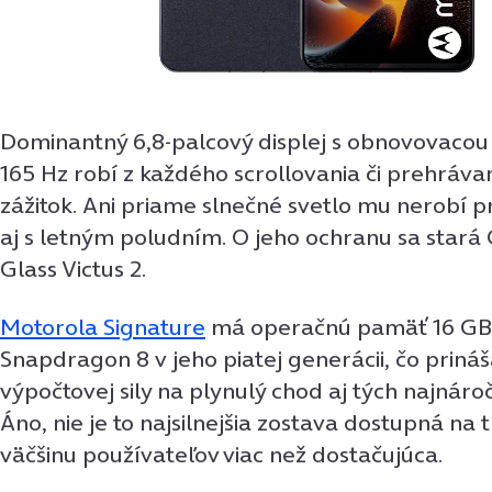
Dominantný 6,8-palcový displej s obnovovacou
165 Hz robí z každého scrollovania či prehráva
zážitok. Ani priame slnečné svetlo mu nerobí pr
aj s letným poludním. O jeho ochranu sa stará 
Glass Victus 2.
Motorola Signature
má operačnú pamäť 16 GB
Snapdragon 8 v jeho piatej generácii, čo prináš
výpočtovej sily na plynulý chod aj tých najnáročn
Áno, nie je to najsilnejšia zostava dostupná na 
väčšinu používateľov viac než dostačujúca.