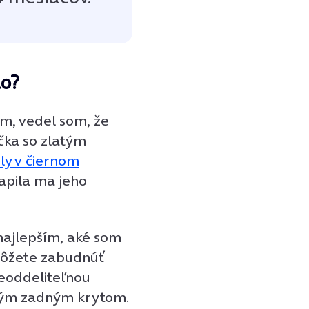
lo?
m, vedel som, že
ička so zlatým
ly v čiernom
apila ma jeho
najlepším, aké som
 môžete zabudnúť
neoddeliteľnou
ovým zadným krytom.