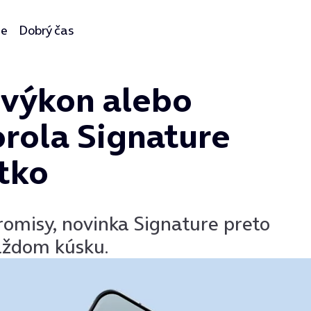
ie
Dobrý čas
, výkon alebo
rola Signature
tko
omisy, novinka Signature preto
aždom kúsku.