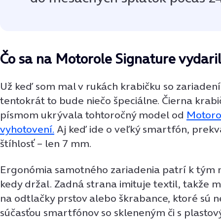
Čo sa na Motorole Signature vydari
Už keď som mal v rukách krabičku so zariadení
tentokrát to bude niečo špeciálne. Čierna krab
písmom ukrývala tohtoročný model od
Motoro
vyhotovení.
Aj keď ide o veľký smartfón, prekv
štíhlosť – len 7 mm.
Ergonómia samotného zariadenia patrí k tým 
kedy držal. Zadná strana imituje textil, takže
na odtlačky prstov alebo škrabance, ktoré sú 
súčasťou smartfónov so skleneným či s plast