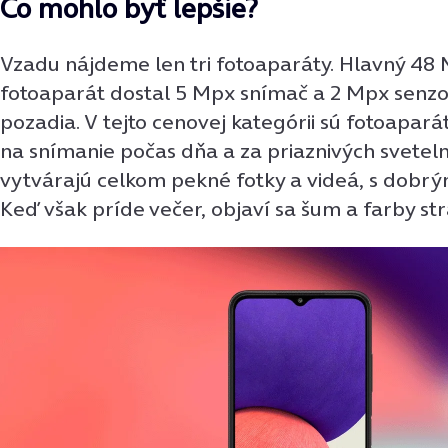
Čo mohlo byť lepšie?
Vzadu nájdeme len tri fotoaparáty. Hlavný 48 
fotoaparát dostal 5 Mpx snímač a 2 Mpx senzo
pozadia. V tejto cenovej kategórii sú fotoapar
na snímanie počas dňa a za priaznivých svete
vytvárajú celkom pekné fotky a videá, s dobrý
Keď však príde večer, objaví sa šum a farby strá