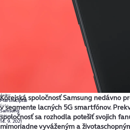
Autor
Kórejská spoločnosť Samsung nedávno pr
Martin Liptai
Foto
v segmente lacných 5G smartfónov. Prekv
Samsung
spoločnosť sa rozhodla potešiť svojich fan
Dátum
14. 9. 2021
mimoriadne vyváženým a životaschopn