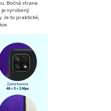
ku. Bočná strana
 je vyrobený
 Je to praktické,
áse.