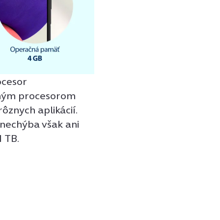
ocesor
tným procesorom
rôznych aplikácií.
 nechýba však ani
1 TB.