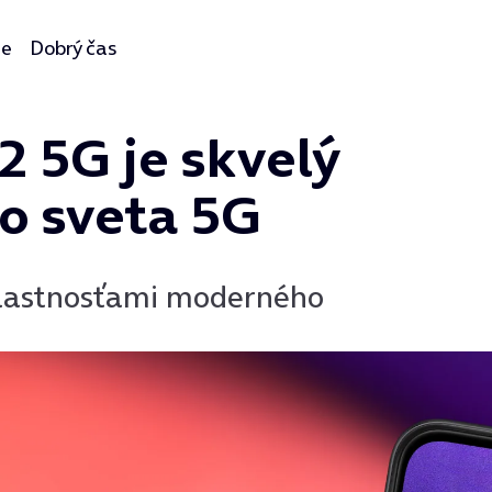
ie
Dobrý čas
 5G je skvelý
do sveta 5G
 vlastnosťami moderného