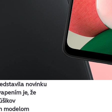
edstavila novinku
apením je, že
úšikov
ým modelom