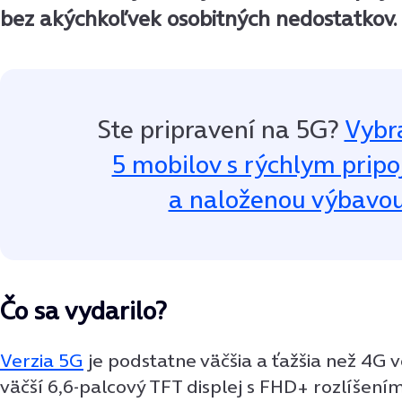
bez akýchkoľvek osobitných nedostatkov.
Ste pripravení na 5G?
Vybr
5 mobilov s rýchlym prip
a naloženou výbavo
Čo sa vydarilo?
Verzia 5G
je podstatne väčšia a ťažšia než 4G 
väčší 6,6-palcový TFT displej s FHD+ rozlíšení