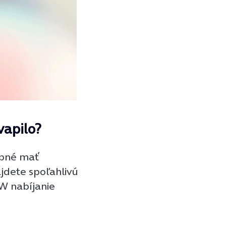
vapilo?
ebné mať
jdete spoľahlivú
W nabíjanie