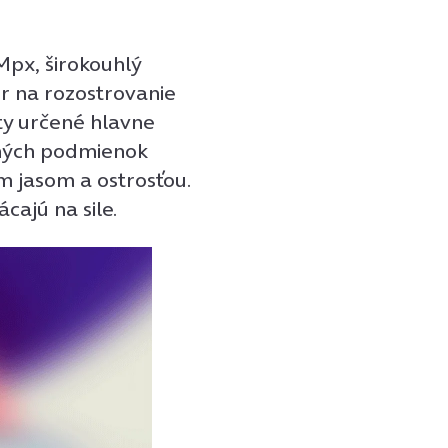
Mpx, širokouhlý
r na rozostrovanie
áty určené hlavne
lných podmienok
m jasom a ostrosťou.
cajú na sile.