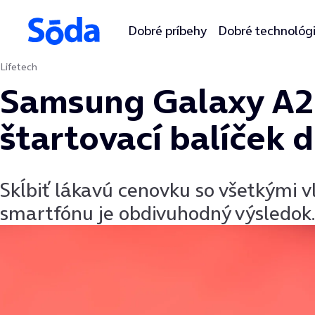
Dobré príbehy
Dobré technológ
Lifetech
Preskočiť na obsah
Samsung Galaxy A22
štartovací balíček 
Skĺbiť lákavú cenovku so všetkými
smartfónu je obdivuhodný výsledok.