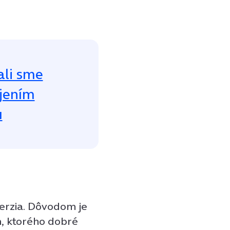
ali sme
ojením
u
verzia. Dôvodom je
m, ktorého dobré