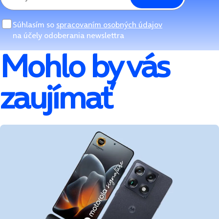
Súhlasím so
spracovaním osobných údajov
na účely odoberania newslettra
Mohlo by vás
zaujímať