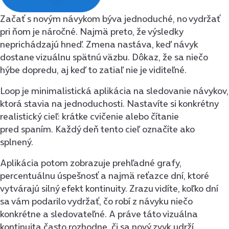
Začať s novým návykom býva jednoduché, no vydržať
pri ňom je náročné. Najmä preto, že výsledky
neprichádzajú hneď. Zmena nastáva, keď návyk
dostane vizuálnu spätnú väzbu. Dôkaz, že sa niečo
hýbe dopredu, aj keď to zatiaľ nie je viditeľné.
Loop je minimalistická aplikácia na sledovanie návykov,
ktorá stavia na jednoduchosti. Nastavíte si konkrétny
realistický cieľ: krátke cvičenie alebo čítanie
pred spaním. Každý deň tento cieľ označíte ako
splnený.
Aplikácia potom zobrazuje prehľadné grafy,
percentuálnu úspešnosť a najmä reťazce dní, ktoré
vytvárajú silný efekt kontinuity. Zrazu vidíte, koľko dní
sa vám podarilo vydržať, čo robí z návyku niečo
konkrétne a sledovateľné. A práve táto vizuálna
kontinuita často rozhodne, či sa nový zvyk udrží.