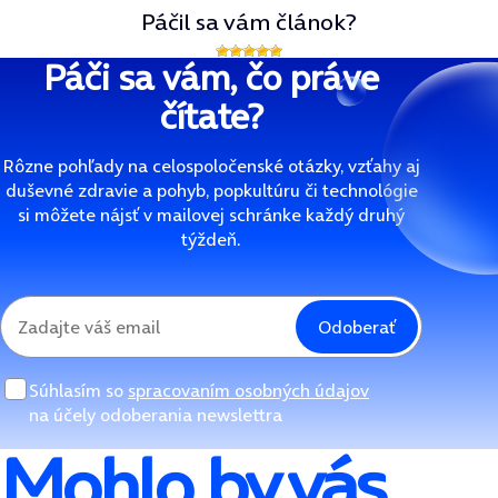
Páčil sa vám článok?
Páči sa vám, čo práve
čítate?
Rôzne pohľady na celospoločenské otázky, vzťahy aj
duševné zdravie a pohyb, popkultúru či technológie
si môžete nájsť v mailovej schránke každý druhý
týždeň.
Odoberať
Súhlasím so
spracovaním osobných údajov
na účely odoberania newslettra
Mohlo by vás