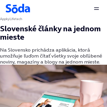
Otvor
Appky
Lifetech
Preskočiť na obsah
Slovenské články na jednom
mieste
Na Slovensko prichádza aplikácia, ktorá
umožňuje ľuďom čítať všetky svoje obľúbené
noviny, magazíny a blogy na jednom mieste.