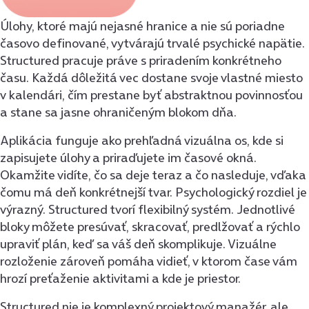
Úlohy, ktoré majú nejasné hranice a nie sú poriadne
časovo definované, vytvárajú trvalé psychické napätie.
Structured pracuje práve s priradením konkrétneho
času. Každá dôležitá vec dostane svoje vlastné miesto
v kalendári, čím prestane byť abstraktnou povinnosťou
a stane sa jasne ohraničeným blokom dňa.
Aplikácia funguje ako prehľadná vizuálna os, kde si
zapisujete úlohy a priraďujete im časové okná.
Okamžite vidíte, čo sa deje teraz a čo nasleduje, vďaka
čomu má deň konkrétnejší tvar. Psychologický rozdiel je
výrazný. Structured tvorí flexibilný systém. Jednotlivé
bloky môžete presúvať, skracovať, predlžovať a rýchlo
upraviť plán, keď sa váš deň skomplikuje. Vizuálne
rozloženie zároveň pomáha vidieť, v ktorom čase vám
hrozí preťaženie aktivitami a kde je priestor.
Structured nie je komplexný projektový manažér, ale