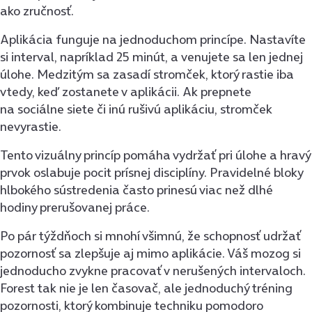
ako zručnosť.
Aplikácia funguje na jednoduchom princípe. Nastavíte
si interval, napríklad 25 minút, a venujete sa len jednej
úlohe. Medzitým sa zasadí stromček, ktorý rastie iba
vtedy, keď zostanete v aplikácii. Ak prepnete
na sociálne siete či inú rušivú aplikáciu, stromček
nevyrastie.
Tento vizuálny princíp pomáha vydržať pri úlohe a hravý
prvok oslabuje pocit prísnej disciplíny. Pravidelné bloky
hlbokého sústredenia často prinesú viac než dlhé
hodiny prerušovanej práce.
Po pár týždňoch si mnohí všimnú, že schopnosť udržať
pozornosť sa zlepšuje aj mimo aplikácie. Váš mozog si
jednoducho zvykne pracovať v nerušených intervaloch.
Forest tak nie je len časovač, ale jednoduchý tréning
pozornosti, ktorý kombinuje techniku pomodoro