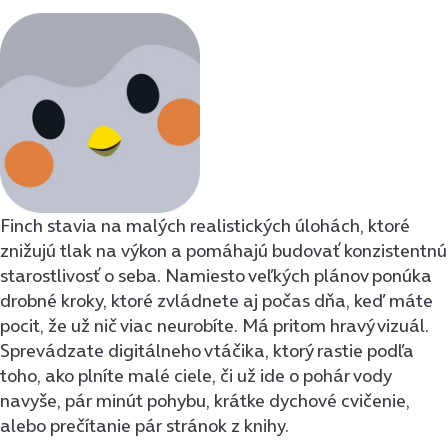
Finch stavia na malých realistických úlohách, ktoré
znižujú tlak na výkon a pomáhajú budovať konzistentnú
starostlivosť o seba. Namiesto veľkých plánov ponúka
drobné kroky, ktoré zvládnete aj počas dňa, keď máte
pocit, že už nič viac neurobíte. Má pritom hravý vizuál.
Sprevádzate digitálneho vtáčika, ktorý rastie podľa
toho, ako plníte malé ciele, či už ide o pohár vody
navyše, pár minút pohybu, krátke dychové cvičenie,
alebo prečítanie pár stránok z knihy.