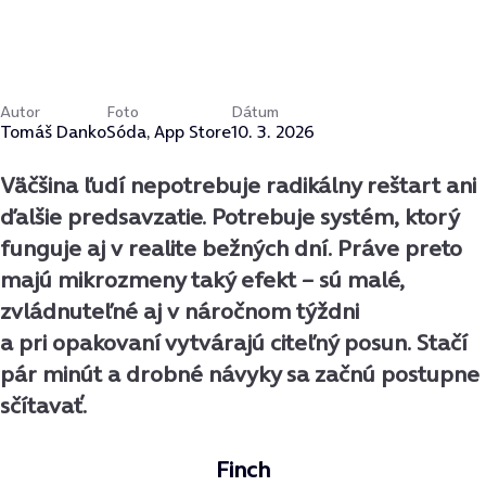
Autor
Foto
Dátum
Tomáš Danko
Sóda, App Store
10. 3. 2026
Väčšina ľudí nepotrebuje radikálny reštart ani
ďalšie predsavzatie. Potrebuje systém, ktorý
funguje aj v realite bežných dní. Práve preto
majú mikrozmeny taký efekt
–
sú malé,
zvládnuteľné
aj v náročnom týždni
a pri opakovaní vytvárajú citeľný posun. Stačí
pár minút a drobné návyky sa začnú postupne
sčítavať.
Finch