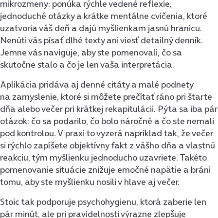
mikrozmeny: ponúka rýchle vedené reflexie,
jednoduché otázky a krátke mentálne cvičenia, ktoré
uzatvoria váš deň a dajú myšlienkam jasnú hranicu.
Nenúti vás písať dlhé texty ani viesť detailný denník.
Jemne vás naviguje, aby ste pomenovali, čo sa
skutočne stalo a čo je len vaša interpretácia.
Aplikácia pridáva aj denné citáty a malé podnety
na zamyslenie, ktoré si môžete prečítať ráno pri štarte
dňa alebo večer pri krátkej rekapitulácii. Pýta sa iba pár
otázok: čo sa podarilo, čo bolo náročné a čo ste nemali
pod kontrolou. V praxi to vyzerá napríklad tak, že večer
si rýchlo zapíšete objektívny fakt z vášho dňa a vlastnú
reakciu, tým myšlienku jednoducho uzavriete. Takéto
pomenovanie situácie znižuje emočné napätie a bráni
tomu, aby ste myšlienku nosili v hlave aj večer.
Stoic tak podporuje psychohygienu, ktorá zaberie len
pár minút, ale pri pravidelnosti výrazne zlepšuje