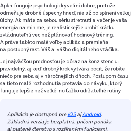
Apka funguje psychologicky veľmi dobre, pretože
odmeňuje drobné úspechy hneď, nie až po splnení veľkej
úlohy. Ak máte za sebou sériu stretnutí a večer je vaša
energia na minime, je realistickejšie urobiť krátku
zvládnuteľnú vec než plánovať hodinový tréning.
A práve takéto malé voľby aplikácia premieňa
na postupný rast. Váš aj vášho digitálneho vtáčika.
Jej najväčšou prednosťou je dôraz na konzistenciu:
pravidelný, aj keď drobný krok vytvára pocit, že robíte
niečo pre seba aj v náročnejších dňoch. Postupom času
sa tieto malé rozhodnutia pretavia do návyku, ktorý
funguje lepšie než veľké, no ťažko udržateľné rutiny.
Aplikácia je dostupná pre
iOS
aj
Android
.
Základná verzia je bezplatná, pričom ponúka
aj platené členstvo s rozšírenými funkciami,