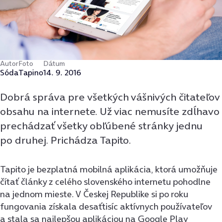
Autor
Foto
Dátum
Sóda
Tapino
14. 9. 2016
Dobrá správa pre všetkých vášnivých čitateľov
obsahu na internete. Už viac nemusíte zdĺhavo
prechádzať všetky obľúbené stránky jednu
po druhej. Prichádza Tapito.
Tapito je bezplatná mobilná aplikácia, ktorá umožňuje
čítať články z celého slovenského internetu pohodlne
na jednom mieste. V Českej Republike si po roku
fungovania získala desaťtisíc aktívnych používateľov
a stala sa najlepšou aplikáciou na Google Play