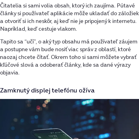
Čitatelia si sami volia obsah, ktorý ich zaujíma. Pútavé
články si používateľ aplikácie môže ukladať do záložiek
a otvoriť si ich neskôr, aj keď nie je pripojený k internetu.
Napríklad, keď cestuje vlakom.
Tapito sa “učí”, o aký typ obsahu má používateľ záujem
a postupne vám bude nosiť viac správ z oblastí, ktoré
naozaj chcete čítať. Okrem toho si sami môžete vybrať
kľúčové slová a odoberať články, kde sa dané výrazy
objavia.
Zamknutý displej telefónu ožíva