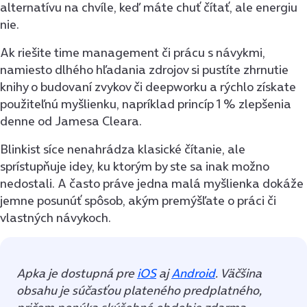
alternatívu na chvíle, keď máte chuť čítať, ale energiu
nie.
Ak riešite time management či prácu s návykmi,
namiesto dlhého hľadania zdrojov si pustíte zhrnutie
knihy o budovaní zvykov či deepworku a rýchlo získate
použiteľnú myšlienku, napríklad princíp 1 % zlepšenia
denne od Jamesa Cleara.
Blinkist síce nenahrádza klasické čítanie, ale
sprístupňuje idey, ku ktorým by ste sa inak možno
nedostali. A často práve jedna malá myšlienka dokáže
jemne posunúť spôsob, akým premýšľate o práci či
vlastných návykoch.
Apka je dostupná pre
iOS
aj
Android
. Väčšina
obsahu je súčasťou plateného predplatného,