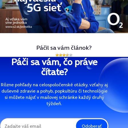
Páčil sa vám článok?
Páči sa vám, čo práve
čítate?
Rôzne pohľady na celospoločenské otázky, vzťahy aj
duševné zdravie a pohyb, popkultúru či technológie
si môžete nájsť v mailovej schránke každý druhý
týždeň.
Odoberať