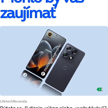
zaujímať
Lifetech
Recenzia
Pýtate sa, či dizajn, výkon alebo „vychytávky“?