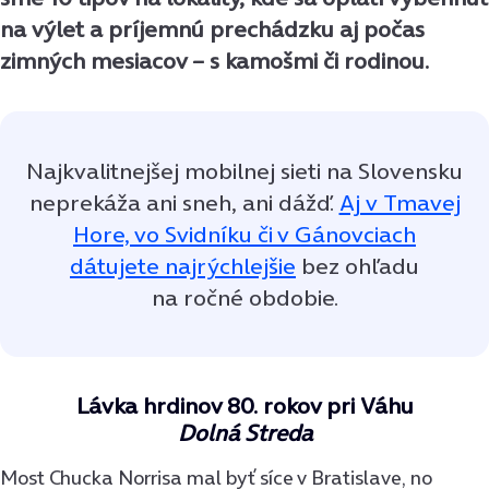
na výlet a príjemnú prechádzku aj počas
zimných mesiacov – s kamošmi či rodinou.
Najkvalitnejšej mobilnej sieti na Slovensku
neprekáža ani sneh, ani dážď.
Aj v Tmavej
Hore, vo Svidníku či v Gánovciach
dátujete najrýchlejšie
bez ohľadu
na ročné obdobie.
Lávka hrdinov 80. rokov pri Váhu
Dolná Streda
Most Chucka Norrisa mal byť síce v Bratislave, no