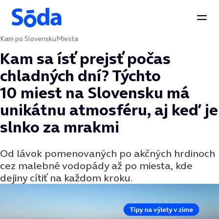
Otvo
Kam po Slovensku
Miesta
Preskočiť na obsah
Kam sa ísť prejsť počas
chladných dní? Týchto
10 miest na Slovensku má
unikátnu atmosféru, aj keď je
slnko za mrakmi
Od lávok pomenovaných po akčných hrdinoch
cez malebné vodopády až po miesta, kde
dejiny cítiť na každom kroku.