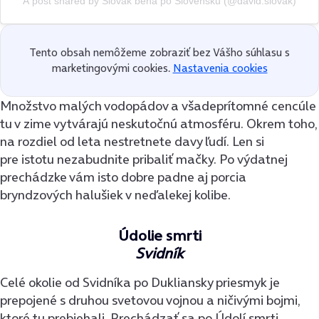
A post shared by Slovák behá po Slovensku (@david.slovak)
Tento obsah nemôžeme zobraziť bez Vášho súhlasu s
marketingovými cookies.
Nastavenia cookies
Množstvo malých vodopádov a všadeprítomné cencúle
tu v zime vytvárajú neskutočnú atmosféru. Okrem toho,
na rozdiel od leta nestretnete davy ľudí. Len si
pre istotu nezabudnite pribaliť mačky. Po výdatnej
prechádzke vám isto dobre padne aj porcia
bryndzových halušiek v neďalekej kolibe.
Údolie smrti
Svidník
Celé okolie od Svidníka po Dukliansky priesmyk je
prepojené s druhou svetovou vojnou a ničivými bojmi,
ktoré tu prebiehali. Prechádzať sa po Údolí smrti,