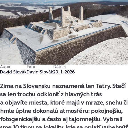
Autor
Foto
Dátum
David Slovák
David Slovák
29. 1. 2026
Zima na Slovensku neznamená len Tatry. Stačí
sa len trochu odkloniť z hlavných trás
a objavíte miesta, ktoré majú v mraze, snehu či
hmle úplne dokonalú atmosféru: pokojnejšiu,
fotogenickejšiu a často aj tajomnejšiu. Vybrali
sme 10 tipov na lokality, kde sa oplatí vybehnúť