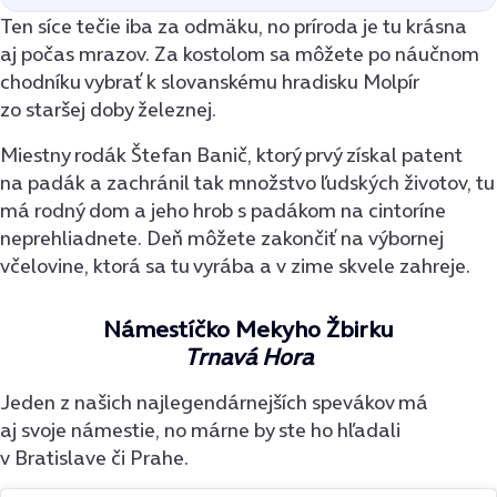
Ten síce tečie iba za odmäku, no príroda je tu krásna
aj počas mrazov. Za kostolom sa môžete po náučnom
chodníku vybrať k slovanskému hradisku Molpír
zo staršej doby železnej.
Miestny rodák Štefan Banič, ktorý prvý získal patent
na padák a zachránil tak množstvo ľudských životov, tu
má rodný dom a jeho hrob s padákom na cintoríne
neprehliadnete. Deň môžete zakončiť na výbornej
včelovine, ktorá sa tu vyrába a v zime skvele zahreje.
Námestíčko Mekyho Žbirku
Trnavá Hora
Jeden z našich najlegendárnejších spevákov má
aj svoje námestie, no márne by ste ho hľadali
v Bratislave či Prahe.