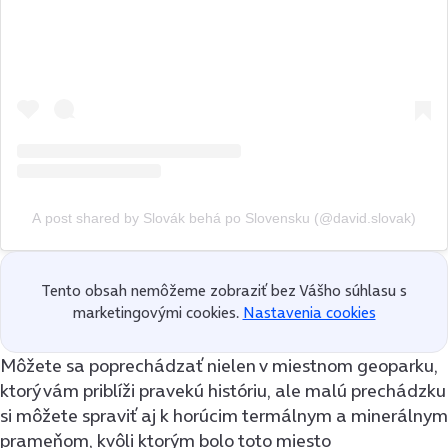
A post shared by Slovák behá po Slovensku (@david.slovak)
Tento obsah nemôžeme zobraziť bez Vášho súhlasu s
marketingovými cookies.
Nastavenia cookies
Môžete sa poprechádzať nielen v miestnom geoparku,
ktorý vám priblíži pravekú históriu, ale malú prechádzku
si môžete spraviť aj k horúcim termálnym a minerálnym
prameňom, kvôli ktorým bolo toto miesto