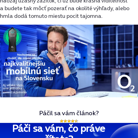
naozaj úžasný zážitok, či už bude krásna viditeľnosť
a budete tak môcť pozerať na okolité výhľady, alebo
hmla dodá tomuto miestu pocit tajomna.
Páčil sa vám článok?
Páči sa vám, čo práve