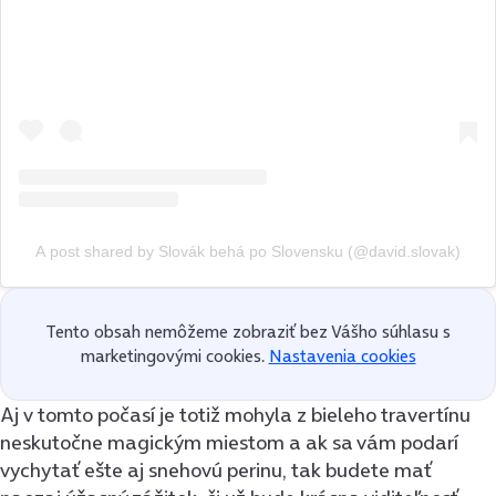
A post shared by Slovák behá po Slovensku (@david.slovak)
Tento obsah nemôžeme zobraziť bez Vášho súhlasu s
marketingovými cookies.
Nastavenia cookies
Aj v tomto počasí je totiž mohyla z bieleho travertínu
neskutočne magickým miestom a ak sa vám podarí
vychytať ešte aj snehovú perinu, tak budete mať