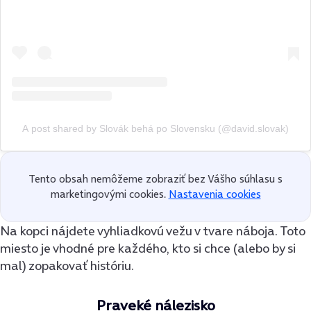
A post shared by Slovák behá po Slovensku (@david.slovak)
Tento obsah nemôžeme zobraziť bez Vášho súhlasu s
marketingovými cookies.
Nastavenia cookies
Na kopci nájdete vyhliadkovú vežu v tvare náboja. Toto
miesto je vhodné pre každého, kto si chce (alebo by si
mal) zopakovať históriu.
Praveké nálezisko