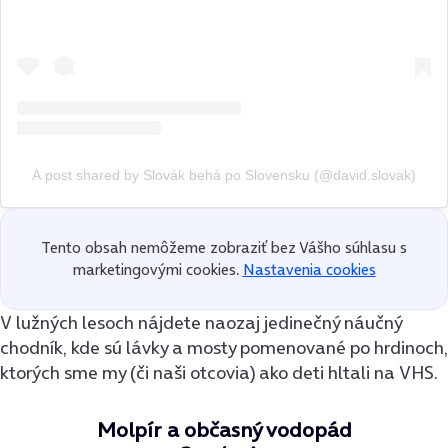
A post shared by Slovák behá po Slovensku (@david.slovak)
Tento obsah nemôžeme zobraziť bez Vášho súhlasu s
marketingovými cookies.
Nastavenia cookies
V lužných lesoch nájdete naozaj jedinečný náučný
chodník, kde sú lávky a mosty pomenované po hrdinoch,
ktorých sme my (či naši otcovia) ako deti hltali na VHS.
Molpír a občasný vodopád