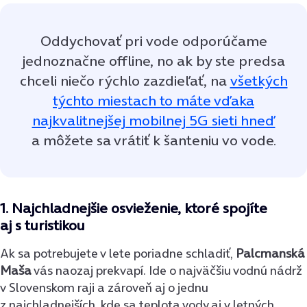
Oddychovať pri vode odporúčame
jednoznačne offline, no ak by ste predsa
chceli niečo rýchlo zazdieľať, na
všetkých
týchto miestach to máte vďaka
najkvalitnejšej mobilnej 5G sieti hneď
a môžete sa vrátiť k šanteniu vo vode.
1. Najchladnejšie osvieženie, ktoré spojíte
aj s turistikou
Ak sa potrebujete v lete poriadne schladiť,
Palcmanská
Maša
vás naozaj prekvapí. Ide o najväčšiu vodnú nádrž
v Slovenskom raji a zároveň aj o jednu
z najchladnejších, kde sa teplota vody aj v letných