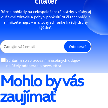
čítate?
Rôzne pohľady na celospoločenské otázky, vzťahy aj
duševné zdravie a pohyb, popkultúru či technológie
si môžete nájsť v mailovej schránke každý druhý
týždeň.
Odoberať
Súhlasím so
spracovaním osobných údajov
na účely odoberania newslettra
Mohlo by vás
zaujímať