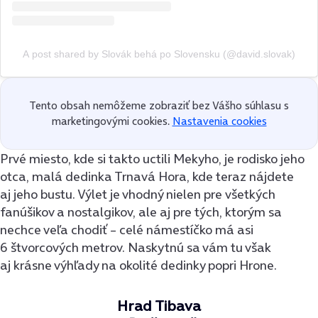
A post shared by Slovák behá po Slovensku (@david.slovak)
Tento obsah nemôžeme zobraziť bez Vášho súhlasu s
marketingovými cookies.
Nastavenia cookies
Prvé miesto, kde si takto uctili Mekyho, je rodisko jeho
otca, malá dedinka Trnavá Hora, kde teraz nájdete
aj jeho bustu. Výlet je vhodný nielen pre všetkých
fanúšikov a nostalgikov, ale aj pre tých, ktorým sa
nechce veľa chodiť – celé námestíčko má asi
6 štvorcových metrov. Naskytnú sa vám tu však
aj krásne výhľady na okolité dedinky popri Hrone.
Hrad Tibava