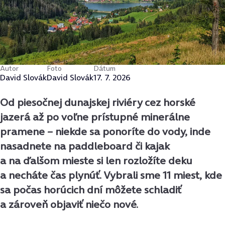
Autor
Foto
Dátum
David Slovák
David Slovák
17. 7. 2026
Od piesočnej dunajskej riviéry cez horské
jazerá až po voľne prístupné minerálne
pramene – niekde sa ponoríte do vody, inde
nasadnete na paddleboard či kajak
a na ďalšom mieste si len rozložíte deku
a necháte čas plynúť. Vybrali sme 11 miest, kde
sa počas horúcich dní môžete schladiť
a zároveň objaviť niečo nové.