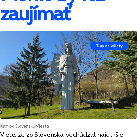
zaujímať
Kam po Slovensku
Miesta
Viete, že zo Slovenska pochádzal najdlhšie