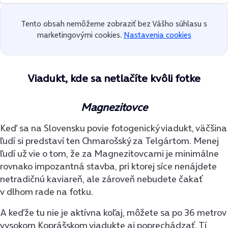
Tento obsah nemôžeme zobraziť bez Vášho súhlasu s
marketingovými cookies.
Nastavenia cookies
Viadukt, kde sa netlačíte kvôli fotke
Magnezitovce
Keď sa na Slovensku povie fotogenický viadukt, väčšina
ľudí si predstaví ten Chmarošský za Telgártom. Menej
ľudí už vie o tom, že za Magnezitovcami je minimálne
rovnako impozantná stavba, pri ktorej síce nenájdete
netradičnú kaviareň, ale zároveň nebudete čakať
v dlhom rade na fotku.
A keďže tu nie je aktívna koľaj, môžete sa po 36 metrov
vysokom Koprášskom viadukte aj poprechádzať. Tí