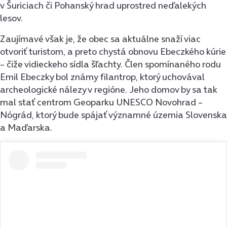
v Šuriciach či Pohanský hrad uprostred neďalekých
lesov.
Zaujímavé však je, že obec sa aktuálne snaží viac
otvoriť turistom, a preto chystá obnovu Ebeczkého kúrie
– čiže vidieckeho sídla šľachty. Člen spomínaného rodu
Emil Ebeczky bol známy filantrop, ktorý uchovával
archeologické nálezy v regióne. Jeho domov by sa tak
mal stať centrom Geoparku UNESCO Novohrad –
Nógrád, ktorý bude spájať významné územia Slovenska
a Maďarska.