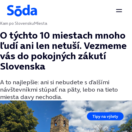
Otvor
Kam po Slovensku
Miesta
Preskočiť na obsah
O týchto 10 miestach mnoho
ľudí ani len netuší. Vezmeme
vás do pokojných zákutí
Slovenska
A to najlepšie: ani si nebudete s ďalšími
návštevníkmi stúpať na päty, lebo na tieto
miesta davy nechodia.