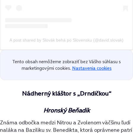
A post shared by Slovák behá po Slovensku (@david.slovak)
Tento obsah nemôžeme zobraziť bez Vášho súhlasu s
marketingovými cookies.
Nastavenia cookies
Nádherný kláštor s „Drndičkou“
Hronský Beňadik
Známa odbočka medzi Nitrou a Zvolenom väčšinu ľudí
naláka na Baziliku sv. Benedikta, ktorá oprávnene patrí