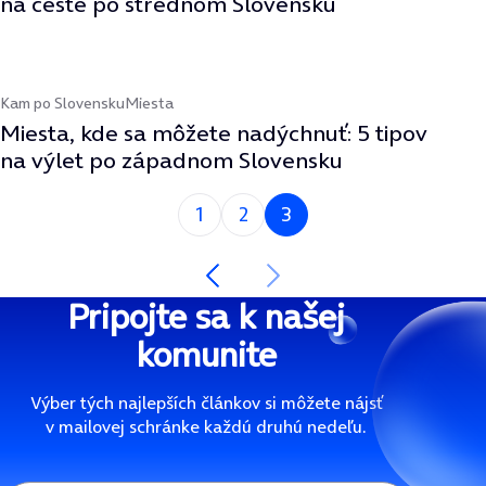
na ceste po strednom Slovensku
Kam po Slovensku
Miesta
Miesta, kde sa môžete nadýchnuť: 5 tipov
na výlet po západnom Slovensku
Si na strane
1
2
3
Predchádzajúca strana
Nasledujúca strana
Pripojte sa k našej
komunite
Výber tých najlepších článkov si môžete nájsť
v mailovej schránke každú druhú nedeľu.