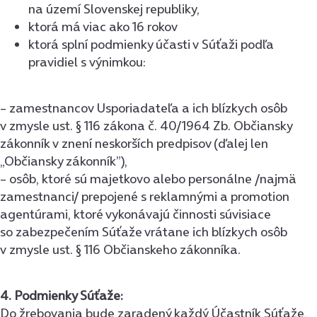
na území Slovenskej republiky,
ktorá má viac ako 16 rokov
ktorá splní podmienky účasti v Súťaži podľa
pravidiel s výnimkou:
– zamestnancov Usporiadateľa a ich blízkych osôb
v zmysle ust. § 116 zákona č. 40/1964 Zb. Občiansky
zákonník v znení neskorších predpisov (ďalej len
„Občiansky zákonník”),
– osôb, ktoré sú majetkovo alebo personálne /najmä
zamestnanci/ prepojené s reklamnými a promotion
agentúrami, ktoré vykonávajú činnosti súvisiace
so zabezpečením Súťaže vrátane ich blízkych osôb
v zmysle ust. § 116 Občianskeho zákonníka.
4. Podmienky Súťaže:
Do žrebovania bude zaradený každý Účastník Súťaže,