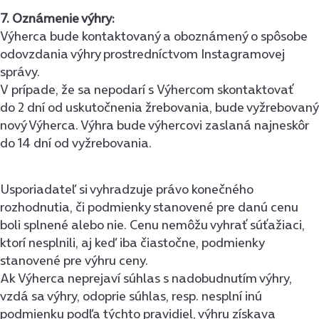
7. Oznámenie výhry:
Výherca bude kontaktovaný a oboznámený o spôsobe
odovzdania výhry prostredníctvom Instagramovej
správy.
V prípade, že sa nepodarí s Výhercom skontaktovať
do 2 dní od uskutočnenia žrebovania, bude vyžrebovaný
nový Výherca. Výhra bude výhercovi zaslaná najneskôr
do 14 dní od vyžrebovania.
Usporiadateľ si vyhradzuje právo konečného
rozhodnutia, či podmienky stanovené pre danú cenu
boli splnené alebo nie. Cenu nemôžu vyhrať súťažiaci,
ktorí nesplnili, aj keď iba čiastočne, podmienky
stanovené pre výhru ceny.
Ak Výherca neprejaví súhlas s nadobudnutím výhry,
vzdá sa výhry, odoprie súhlas, resp. nesplní inú
podmienku podľa týchto pravidiel, výhru získava