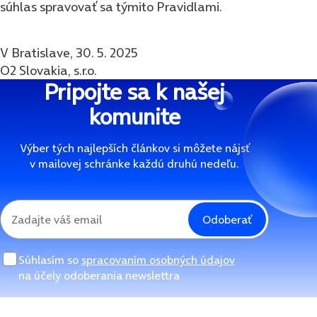
súhlas spravovať sa týmito Pravidlami.
V Bratislave, 30. 5. 2025
O2 Slovakia, s.r.o.
Pripojte sa k našej
komunite
Výber tých najlepších článkov si môžete nájsť
v mailovej schránke každú druhú nedeľu.
Odoberať
Súhlasím so
spracovaním osobných údajov
na účely odoberania newslettra