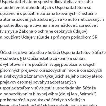
Usporiadateľ alebo sprostredkovatelia v rozsahu
a podmienok dohodnutých s Usporiadateľom sú
oprávnení s použitím automatizovaných, čiastočne
automatizovaných alebo iných ako automatizovaných
prostriedkov spracúvania zhromažďovať, spracúvať
(v zmysle Zákona o ochrane osobných údajov)
a používať Údaje v súlade s právnym poriadkom SR.
Účastník dáva účasťou v Súťaži Usporiadateľovi Súťaže
v súlade s § 12 Občianskeho zákonníka súhlas
s vyhotovením a použitím svojej podobizne, svojich
písomných prejavov, obrazových snímok a obrazových
a zvukových záznamov týkajúcich sa jeho osoby alebo
prejavov osobnej povahy zaobstaraných
usporiadateľom v súvislosti s usporiadaním Súťaže
a odovzdávaním hlavnej výhry (ďalej len „Snímok”)
pre komerčné a preukazné účely na všetkých
komunikačných médiách bez ohľadu na ich povahu