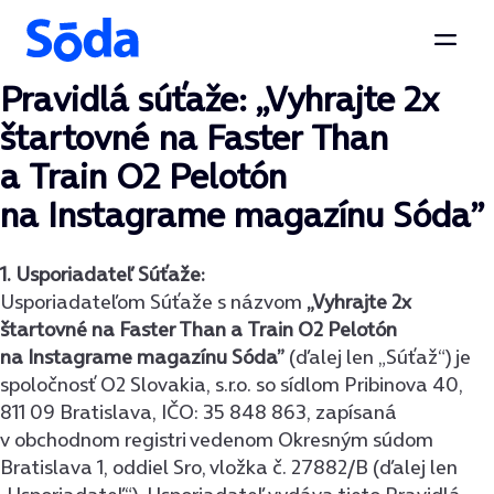
Otvor
Pravidlá súťaže: „Vyhrajte 2x
Preskočiť na obsah
štartovné na Faster Than
a Train O2 Pelotón
na Instagrame magazínu Sóda”
1. Usporiadateľ Súťaže:
Usporiadateľom Súťaže s názvom
„Vyhrajte 2x
štartovné na Faster Than a Train O2 Pelotón
na Instagrame magazínu Sóda”
(ďalej len „Súťaž“) je
spoločnosť O2 Slovakia, s.r.o. so sídlom Pribinova 40,
811 09 Bratislava, IČO: 35 848 863, zapísaná
v obchodnom registri vedenom Okresným súdom
Bratislava 1, oddiel Sro, vložka č. 27882/B (ďalej len