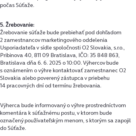
počas Súťaže.
5. Žrebovanie:
Žrebovanie súťaže bude prebiehať pod dohľadom
2 zamestnancov marketingového oddelenia
Usporiadateľa v sídle spoločnosti O2 Slovakia, s.r.o.,
Pribinova 40, 811 09 Bratislava, IČO: 35 848 863,
Bratislava dňa 6. 6. 2025 o 10:00. Výhercov bude
s oznámením o výhre kontaktovať zamestnanec O2
Slovakia alebo poverený zástupca v priebehu
14 pracovných dní od termínu žrebovania.
Výherca bude informovaný o výhre prostredníctvom
komentára k súťažnému postu, v ktorom bude
označený používateľským menom, s ktorým sa zapojil
do Súťaže.