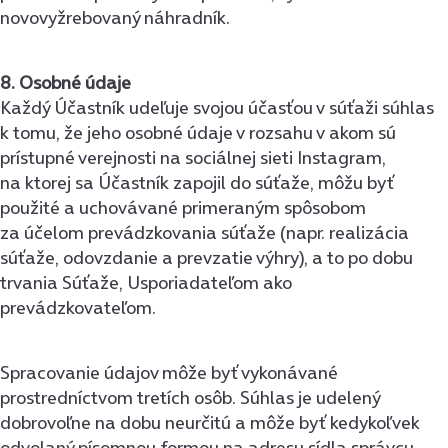
novovyžrebovaný náhradník.
8. Osobné údaje
Každý Účastník udeľuje svojou účasťou v súťaži súhlas
k tomu, že jeho osobné údaje v rozsahu v akom sú
prístupné verejnosti na sociálnej sieti Instagram,
na ktorej sa Účastník zapojil do súťaže, môžu byť
použité a uchovávané primeraným spôsobom
za účelom prevádzkovania súťaže (napr. realizácia
súťaže, odovzdanie a prevzatie výhry), a to po dobu
trvania Súťaže, Usporiadateľom ako
prevádzkovateľom.
Spracovanie údajov môže byť vykonávané
prostredníctvom tretích osôb. Súhlas je udelený
dobrovoľne na dobu neurčitú a môže byť kedykoľvek
odvolaný písomnou formou na adresu sídla správcu.