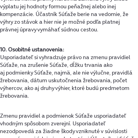
výplatu jej hodnoty formou peňažnej alebo inej
kompenzácie. Účastník Súťaže berie na vedomie, že
výhry zo stávok a hier nie je možné podľa platnej
právnej úpravy vymáhať súdnou cestou.
10. Osobitné ustanovenia:
Usporiadateľ si vyhradzuje právo na zmenu pravidiel
Súťaže, na zrušenie Súťaže, dĺžku trvania ako
aj podmienky Súťaže, najmä, ale nie výlučne, pravidlá
žrebovania, dátum uskutočnenia žrebovania, počet
výhercov, ako aj druhy výhier, ktoré budú predmetom
žrebovania.
Zmenu pravidiel a podmienok Súťaže usporiadateľ
vhodným spôsobom zverejní. Usporiadateľ
nezodpovedá za žiadne škody vzniknuté v súvislosti