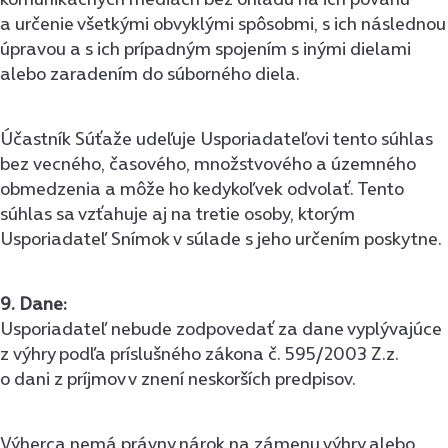
a určenie všetkými obvyklými spôsobmi, s ich následnou
úpravou a s ich prípadným spojením s inými dielami
alebo zaradením do súborného diela.
Účastník Súťaže udeľuje Usporiadateľovi tento súhlas
bez vecného, časového, množstvového a územného
obmedzenia a môže ho kedykoľvek odvolať. Tento
súhlas sa vzťahuje aj na tretie osoby, ktorým
Usporiadateľ Snímok v súlade s jeho určením poskytne.
9. Dane:
Usporiadateľ nebude zodpovedať za dane vyplývajúce
z výhry podľa príslušného zákona č. 595/2003 Z.z.
o dani z príjmov v znení neskorších predpisov.
Výherca nemá právny nárok na zámenu výhry alebo