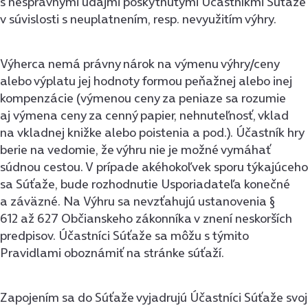
s nesprávnymi údajmi poskytnutými Účastníkmi Súťaže
v súvislosti s neuplatnením, resp. nevyužitím výhry.
Výherca nemá právny nárok na výmenu výhry/ceny
alebo výplatu jej hodnoty formou peňažnej alebo inej
kompenzácie (výmenou ceny za peniaze sa rozumie
aj výmena ceny za cenný papier, nehnuteľnosť, vklad
na vkladnej knižke alebo poistenia a pod.). Účastník hry
berie na vedomie, že výhru nie je možné vymáhať
súdnou cestou. V prípade akéhokoľvek sporu týkajúceho
sa Súťaže, bude rozhodnutie Usporiadateľa konečné
a záväzné. Na Výhru sa nevzťahujú ustanovenia §
612 až 627 Občianskeho zákonníka v znení neskorších
predpisov. Účastníci Súťaže sa môžu s týmito
Pravidlami oboznámiť na stránke súťaží.
Zapojením sa do Súťaže vyjadrujú Účastníci Súťaže svoj