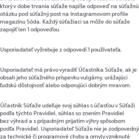
ktorý v dobe trvania súťaže napíše odpoveď na súťažnú
otázku pod súťažný post na Instagramovom profile
magazínu Sóda. Každý súťažiaci sa môže do súťaže
zapojiť len 1 odpoveďou.
Usporiadateľ vyžrebuje z odpovedí 1 používateľa.
Usporiadateľ má právo vyradiť Účastníka Súťaže, ak je
obsah jeho súťažného príspevku vulgárny, urážajúci
ľudskú dôstojnosť alebo odporujúci dobrým mravom.
Účastník Súťaže udeľuje svoj súhlas s účasťou v Súťaži
podľa týchto Pravidiel, súhlas so znením Pravidiel
bez výhrad a s prípadným prijatím výhry spôsobom
podľa Pravidiel. Usporiadateľ Súťaže nie je zodpovedný
za technické či programové chyby a omyly vzniknuté