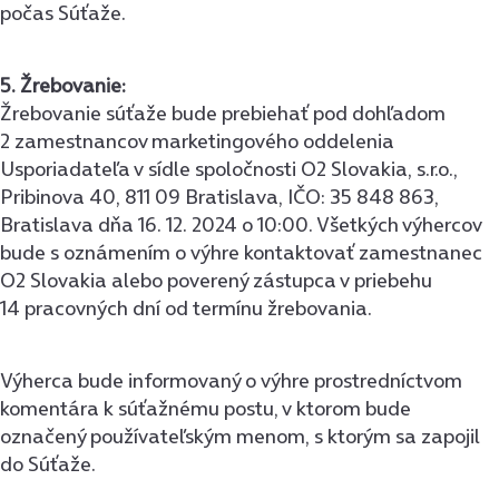
počas Súťaže.
5. Žrebovanie:
Žrebovanie súťaže bude prebiehať pod dohľadom
2 zamestnancov marketingového oddelenia
Usporiadateľa v sídle spoločnosti O2 Slovakia, s.r.o.,
Pribinova 40, 811 09 Bratislava, IČO: 35 848 863,
Bratislava dňa 16. 12. 2024 o 10:00. Všetkých výhercov
bude s oznámením o výhre kontaktovať zamestnanec
O2 Slovakia alebo poverený zástupca v priebehu
14 pracovných dní od termínu žrebovania.
Výherca bude informovaný o výhre prostredníctvom
komentára k súťažnému postu, v ktorom bude
označený používateľským menom, s ktorým sa zapojil
do Súťaže.