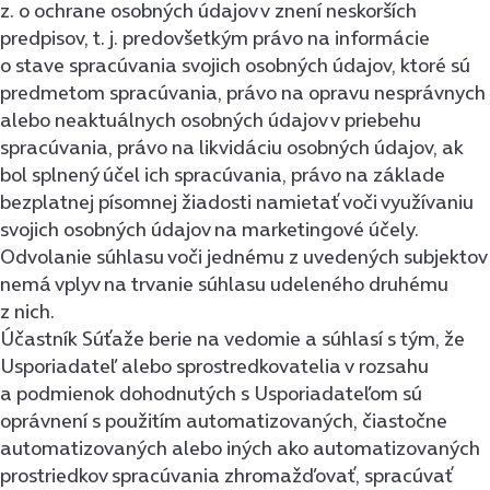
z. o ochrane osobných údajov v znení neskorších
predpisov, t. j. predovšetkým právo na informácie
o stave spracúvania svojich osobných údajov, ktoré sú
predmetom spracúvania, právo na opravu nesprávnych
alebo neaktuálnych osobných údajov v priebehu
spracúvania, právo na likvidáciu osobných údajov, ak
bol splnený účel ich spracúvania, právo na základe
bezplatnej písomnej žiadosti namietať voči využívaniu
svojich osobných údajov na marketingové účely.
Odvolanie súhlasu voči jednému z uvedených subjektov
nemá vplyv na trvanie súhlasu udeleného druhému
z nich.
Účastník Súťaže berie na vedomie a súhlasí s tým, že
Usporiadateľ alebo sprostredkovatelia v rozsahu
a podmienok dohodnutých s Usporiadateľom sú
oprávnení s použitím automatizovaných, čiastočne
automatizovaných alebo iných ako automatizovaných
prostriedkov spracúvania zhromažďovať, spracúvať