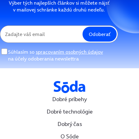
Výber tých najlepších článkov si môžete nájsť
v mailovej schránke každú druhú nedeľu.
Odoberať
Súhlasím so
spracovaním osobných údajov
na účely odoberania newslettra
Dobré príbehy
Dobré technológie
Dobrý čas
O Sóde