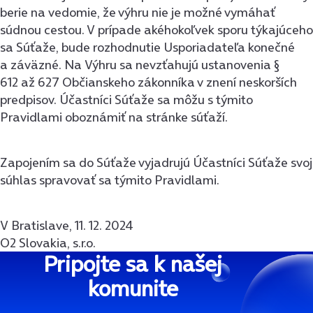
berie na vedomie, že výhru nie je možné vymáhať
súdnou cestou. V prípade akéhokoľvek sporu týkajúceho
sa Súťaže, bude rozhodnutie Usporiadateľa konečné
a záväzné. Na Výhru sa nevzťahujú ustanovenia §
612 až 627 Občianskeho zákonníka v znení neskorších
predpisov. Účastníci Súťaže sa môžu s týmito
Pravidlami oboznámiť na stránke súťaží.
Zapojením sa do Súťaže vyjadrujú Účastníci Súťaže svoj
súhlas spravovať sa týmito Pravidlami.
V Bratislave, 11. 12. 2024
O2 Slovakia, s.r.o.
Pripojte sa k našej
komunite