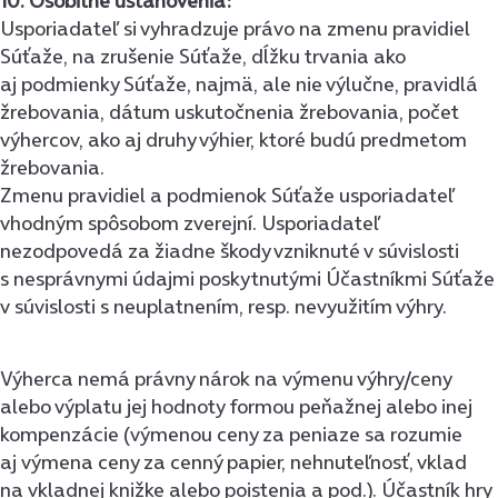
10. Osobitné ustanovenia:
Usporiadateľ si vyhradzuje právo na zmenu pravidiel
Súťaže, na zrušenie Súťaže, dĺžku trvania ako
aj podmienky Súťaže, najmä, ale nie výlučne, pravidlá
žrebovania, dátum uskutočnenia žrebovania, počet
výhercov, ako aj druhy výhier, ktoré budú predmetom
žrebovania.
Zmenu pravidiel a podmienok Súťaže usporiadateľ
vhodným spôsobom zverejní. Usporiadateľ
nezodpovedá za žiadne škody vzniknuté v súvislosti
s nesprávnymi údajmi poskytnutými Účastníkmi Súťaže
v súvislosti s neuplatnením, resp. nevyužitím výhry.
Výherca nemá právny nárok na výmenu výhry/ceny
alebo výplatu jej hodnoty formou peňažnej alebo inej
kompenzácie (výmenou ceny za peniaze sa rozumie
aj výmena ceny za cenný papier, nehnuteľnosť, vklad
na vkladnej knižke alebo poistenia a pod.). Účastník hry