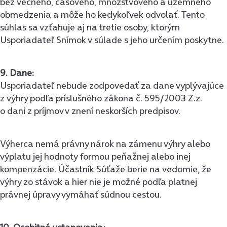
bez vecného, časového, množstvového a územného
obmedzenia a môže ho kedykoľvek odvolať. Tento
súhlas sa vzťahuje aj na tretie osoby, ktorým
Usporiadateľ Snímok v súlade s jeho určením poskytne.
9. Dane:
Usporiadateľ nebude zodpovedať za dane vyplývajúce
z výhry podľa príslušného zákona č. 595/2003 Z.z.
o dani z príjmov v znení neskorších predpisov.
Výherca nemá právny nárok na zámenu výhry alebo
výplatu jej hodnoty formou peňažnej alebo inej
kompenzácie. Účastník Súťaže berie na vedomie, že
výhry zo stávok a hier nie je možné podľa platnej
právnej úpravy vymáhať súdnou cestou.