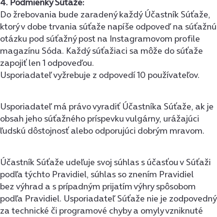
4. Podmienky Súťaže:
Do žrebovania bude zaradený každý Účastník Súťaže,
ktorý v dobe trvania súťaže napíše odpoveď na súťažnú
otázku pod súťažný post na Instagramovom profile
magazínu Sóda. Každý súťažiaci sa môže do súťaže
zapojiť len 1 odpoveďou.
Usporiadateľ vyžrebuje z odpovedí 10 používateľov.
Usporiadateľ má právo vyradiť Účastníka Súťaže, ak je
obsah jeho súťažného príspevku vulgárny, urážajúci
ľudskú dôstojnosť alebo odporujúci dobrým mravom.
Účastník Súťaže udeľuje svoj súhlas s účasťou v Súťaži
podľa týchto Pravidiel, súhlas so znením Pravidiel
bez výhrad a s prípadným prijatím výhry spôsobom
podľa Pravidiel. Usporiadateľ Súťaže nie je zodpovedný
za technické či programové chyby a omyly vzniknuté