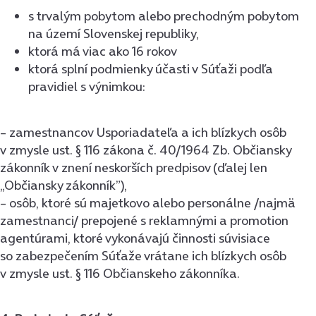
s trvalým pobytom alebo prechodným pobytom
na území Slovenskej republiky,
ktorá má viac ako 16 rokov
ktorá splní podmienky účasti v Súťaži podľa
pravidiel s výnimkou:
– zamestnancov Usporiadateľa a ich blízkych osôb
v zmysle ust. § 116 zákona č. 40/1964 Zb. Občiansky
zákonník v znení neskorších predpisov (ďalej len
„Občiansky zákonník”),
– osôb, ktoré sú majetkovo alebo personálne /najmä
zamestnanci/ prepojené s reklamnými a promotion
agentúrami, ktoré vykonávajú činnosti súvisiace
so zabezpečením Súťaže vrátane ich blízkych osôb
v zmysle ust. § 116 Občianskeho zákonníka.