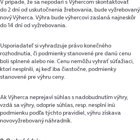
V prípade, že sa nepodarí s Výhercom skontaktovať
do 2 dní od uskutočnenia žrebovania, bude vyžrebovaný
nový Výherca. Výhra bude výhercovi zaslaná najneskôr
do 14 dní od vyžrebovania.
Usporiadateľ si vyhradzuje právo konečného
rozhodnutia, či podmienky stanovené pre danú cenu
boli splnené alebo nie. Cenu nemôžu vyhrať súťažiaci,
ktorí nesplnili, aj keď iba čiastočne, podmienky
stanovené pre výhru ceny.
Ak Výherca neprejaví súhlas s nadobudnutím výhry,
vzdá sa výhry, odoprie súhlas, resp. nesplní inú
podmienku podľa týchto pravidiel, výhru získava
novovyžrebovaný náhradník.