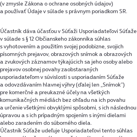
(v zmysle Zákona o ochrane osobných údajov)
a používať Údaje v súlade s právnym poriadkom SR.
Účastník dáva účasťou v Súťaži Usporiadateľovi Súťaže
v súlade s § 12 Občianskeho zákonníka súhlas
s vyhotovením a použitím svojej podobizne, svojich
písomných prejavov, obrazových snímok a obrazových
a zvukových záznamov týkajúcich sa jeho osoby alebo
prejavov osobnej povahy zaobstaraných
usporiadateľom v súvislosti s usporiadaním Súťaže
a odovzdávaním hlavnej výhry (ďalej len „Snímok”)
pre komerčné a preukazné účely na všetkých
komunikačných médiách bez ohľadu na ich povahu
a určenie všetkými obvyklými spôsobmi, s ich následnou
úpravou a s ich prípadným spojením s inými dielami
alebo zaradením do súborného diela.
Účastník Súťaže udeľuje Usporiadateľovi tento súhlas