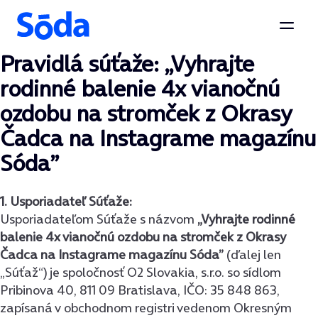
Otvor
Pravidlá súťaže: „Vyhrajte
Preskočiť na obsah
rodinné balenie 4x vianočnú
ozdobu na stromček z Okrasy
Čadca na Instagrame magazínu
Sóda”
1. Usporiadateľ Súťaže:
Usporiadateľom Súťaže s názvom
„Vyhrajte rodinné
balenie 4x vianočnú ozdobu na stromček z Okrasy
Čadca na Instagrame magazínu Sóda”
(ďalej len
„Súťaž“) je spoločnosť O2 Slovakia, s.r.o. so sídlom
Pribinova 40, 811 09 Bratislava, IČO: 35 848 863,
zapísaná v obchodnom registri vedenom Okresným