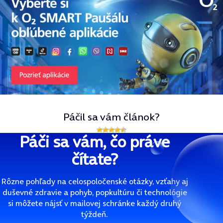
Páčil sa vám článok?
Páči sa vám, čo práve
čítate?
Rôzne pohľady na celospoločenské otázky, vzťahy aj
duševné zdravie a pohyb, popkultúru či technológie
si môžete nájsť v mailovej schránke každý druhý
týždeň.