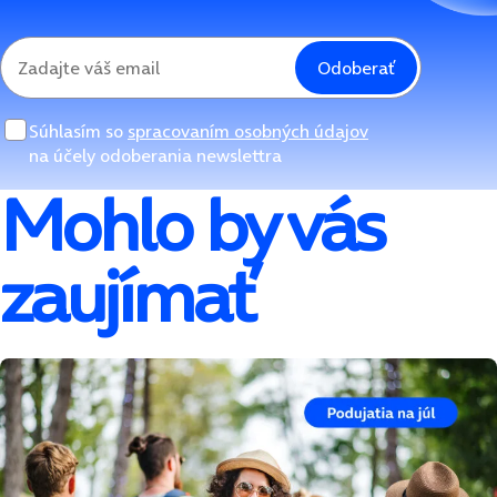
Odoberať
Súhlasím so
spracovaním osobných údajov
na účely odoberania newslettra
Mohlo by vás
zaujímať