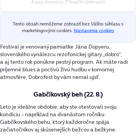
A post shared by TTkrajSK (@ttkrajsk)
Tento obsah nemôžeme zobraziť bez Vášho súhlasu s
marketingovými cookies.
Nastavenia cookies
Festival je venovaný pamiatke Jána Dopyeru,
slovenského vynálezcu rezofonickej gitary „dobro“,
a aj tento rok ponúkne pestrý program. Ak máte radi
príjemné blues a poctivú živú hudbu v komornej
atmosfére, Dobrofest by vám nemal ujsť.
Gabčíkovský beh (22. 8.)
Leto je ideálne obdobie, aby ste otestovali svoju
kondíciu – napríklad na dvanástom ročníku
Gabčíkovského behu, ktorý každoročne spája
začiatočníkov aj skúsenejších bežcov a bežkyne.