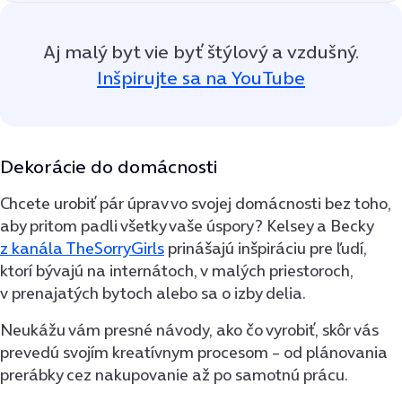
Aj malý byt vie byť štýlový a vzdušný.
Inšpirujte sa na YouTube
Dekorácie do domácnosti
Chcete urobiť pár úprav vo svojej domácnosti bez toho,
aby pritom padli všetky vaše úspory? Kelsey a Becky
z kanála TheSorryGirls
prinášajú inšpiráciu pre ľudí,
ktorí bývajú na internátoch, v malých priestoroch,
v prenajatých bytoch alebo sa o izby delia.
Neukážu vám presné návody, ako čo vyrobiť, skôr vás
prevedú svojím kreatívnym procesom – od plánovania
prerábky cez nakupovanie až po samotnú prácu.