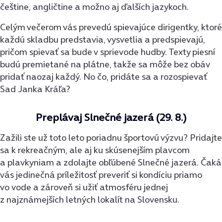
češtine, angličtine a možno aj ďalších jazykoch.
Celým večerom vás prevedú spievajúce dirigentky, ktoré
každú skladbu predstavia, vysvetlia a predspievajú,
pričom spievať sa bude v sprievode hudby. Texty piesní
budú premietané na plátne, takže sa môže bez obáv
pridať naozaj každý. No čo, pridáte sa a rozospievať
Sad Janka Kráľa?
Preplávaj Slnečné jazerá (29. 8.)
Zažili ste už toto leto poriadnu športovú výzvu? Pridajte
sa k rekreačným, ale aj ku skúsenejším plavcom
a plavkyniam a zdolajte obľúbené Slnečné jazerá. Čaká
vás jedinečná príležitosť preveriť si kondíciu priamo
vo vode a zároveň si užiť atmosféru jednej
z najznámejších letných lokalít na Slovensku.