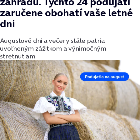
záhradu. Týchto 24 podujatí
zaručene obohatí vaše letné
dni
Augustové dni a večery stále patria
uvoľneným zážitkom a výnimočným
stretnutiam.