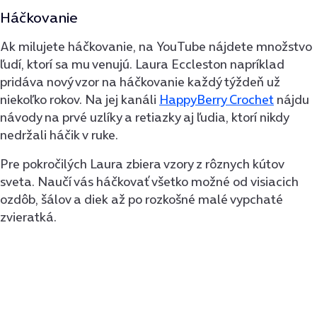
Háčkovanie
Ak milujete háčkovanie, na YouTube nájdete množstvo
ľudí, ktorí sa mu venujú. Laura Eccleston napríklad
pridáva nový vzor na háčkovanie každý týždeň už
niekoľko rokov. Na jej kanáli
HappyBerry Crochet
nájdu
návody na prvé uzlíky a retiazky aj ľudia, ktorí nikdy
nedržali háčik v ruke.
Pre pokročilých Laura zbiera vzory z rôznych kútov
sveta. Naučí vás háčkovať všetko možné od visiacich
ozdôb, šálov a diek až po rozkošné malé vypchaté
zvieratká.