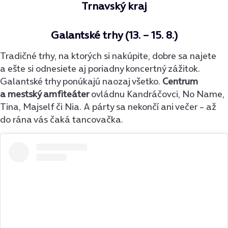
Trnavský kraj
Galantské trhy (13. – 15. 8.)
Tradičné trhy, na ktorých si nakúpite, dobre sa najete
a ešte si odnesiete aj poriadny koncertný zážitok.
Galantské trhy ponúkajú naozaj všetko.
Centrum
a mestský amfiteáter
ovládnu Kandráčovci, No Name,
Tina, Majself či Nia. A párty sa nekončí ani večer – až
do rána vás čaká tancovačka.