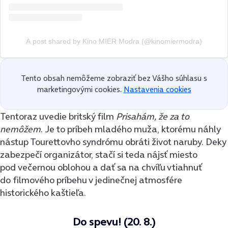
A post shared by Kino MIER Modra (@kinomiermodra)
Tento obsah nemôžeme zobraziť bez Vášho súhlasu s
marketingovými cookies.
Nastavenia cookies
Tentoraz uvedie britský film
Prisahám, že za to
nemôžem
. Je to príbeh mladého muža, ktorému náhly
nástup Tourettovho syndrómu obráti život naruby. Deky
zabezpečí organizátor, stačí si teda nájsť miesto
pod večernou oblohou a dať sa na chvíľu vtiahnuť
do filmového príbehu v jedinečnej atmosfére
historického kaštieľa.
Do spevu! (20. 8.)