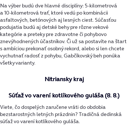
Na výber budú dve hlavné disciplíny: 5-kilometrová
a 10-kilometrová trať, ktoré vedú po kombinácii
asfaltových, betónových aj lesných ciest. Súčasťou
podujatia budú aj detské behy pre rôzne vekové
kategórie a preteky pre zdravotne či pohybovo
znevýhodnených účastníkov. Či už sa postavíte na štart
s ambíciou prekonať osobný rekord, alebo si len chcete
vychutnať radosť z pohybu, Gabčíkovský beh ponúka
všetky varianty.
Nitriansky kraj
Súťaž vo varení kotlíkového guláša (8. 8.)
Viete, čo dospelých zaručene vráti do obdobia
bezstarostných letných prázdnin? Tradičná dedinská
súťaž vo varení kotlíkového guláša.