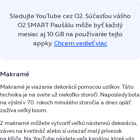
Sledujte YouTube cez O2. Súčasťou vášho
O2 SMART Paušálu môže byť každý
mesiac aj 10 GB na používanie tejto
appky.
Chcem vedieť viac
Makramé
Makramé je viazanie dekorácií pomocou uzlíkov. Táto
technika je na svete už niekoľko storočí. Naposledy bola
na výslní v 70. rokoch minulého storočia a dnes opäť
zažíva veľký boom.
Z makramé môžete vytvoriť veľkú nástennú dekoráciu,
záves na kvetináč alebo si uviazať malý prívesok
na kľúče. Na YouTube nájdete veľa kanálov, ktoré vás