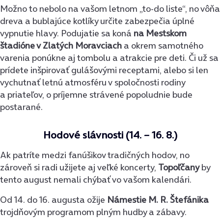
Možno to nebolo na vašom letnom „to-do liste“, no vôňa
dreva a bublajúce kotlíky určite zabezpečia úplné
vypnutie hlavy. Podujatie sa koná
na Mestskom
štadióne v Zlatých Moravciach
a okrem samotného
varenia ponúkne aj tombolu a atrakcie pre deti. Či už sa
prídete inšpirovať gulášovými receptami, alebo si len
vychutnať letnú atmosféru v spoločnosti rodiny
a priateľov, o príjemne strávené popoludnie bude
postarané.
Hodové slávnosti (14. – 16. 8.)
Ak patríte medzi fanúšikov tradičných hodov, no
zároveň si radi užijete aj veľké koncerty,
Topoľčany
by
tento august nemali chýbať vo vašom kalendári.
Od 14. do 16. augusta ožije
Námestie M. R. Štefánika
trojdňovým programom plným hudby a zábavy.