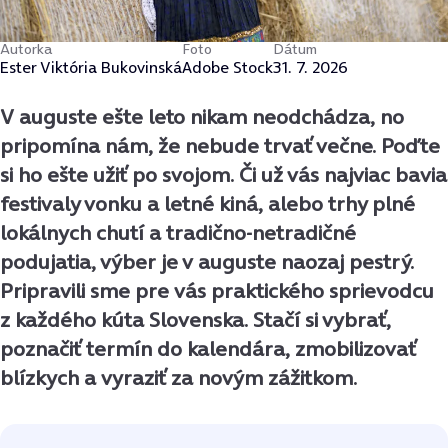
Autorka
Foto
Dátum
Ester Viktória Bukovinská
Adobe Stock
31. 7. 2026
V auguste ešte leto nikam neodchádza, no
pripomína nám, že nebude trvať večne. Poďte
si ho ešte užiť po svojom. Či už vás najviac bavia
festivaly vonku a letné kiná, alebo trhy plné
lokálnych chutí a tradično-netradičné
podujatia, výber je v auguste naozaj pestrý.
Pripravili sme pre vás praktického sprievodcu
z každého kúta Slovenska. Stačí si vybrať,
poznačiť termín do kalendára, zmobilizovať
blízkych a vyraziť za novým zážitkom.