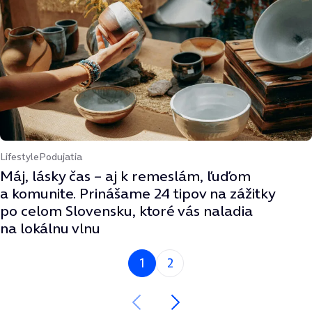
Lifestyle
Podujatia
Máj, lásky čas – aj k remeslám, ľuďom
a komunite. Prinášame 24 tipov na zážitky
po celom Slovensku, ktoré vás naladia
na lokálnu vlnu
Si na strane
1
2
Nasledujúca strana