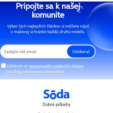
Predchádzajúca strana
Pripojte sa k našej
komunite
Výber tých najlepších článkov si môžete nájsť
v mailovej schránke každú druhú nedeľu.
Odoberať
Súhlasím so
spracovaním osobných údajov
na účely odoberania newslettra
Dobré príbehy