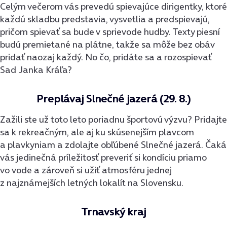
Celým večerom vás prevedú spievajúce dirigentky, ktoré
každú skladbu predstavia, vysvetlia a predspievajú,
pričom spievať sa bude v sprievode hudby. Texty piesní
budú premietané na plátne, takže sa môže bez obáv
pridať naozaj každý. No čo, pridáte sa a rozospievať
Sad Janka Kráľa?
Preplávaj Slnečné jazerá (29. 8.)
Zažili ste už toto leto poriadnu športovú výzvu? Pridajte
sa k rekreačným, ale aj ku skúsenejším plavcom
a plavkyniam a zdolajte obľúbené Slnečné jazerá. Čaká
vás jedinečná príležitosť preveriť si kondíciu priamo
vo vode a zároveň si užiť atmosféru jednej
z najznámejších letných lokalít na Slovensku.
Trnavský kraj