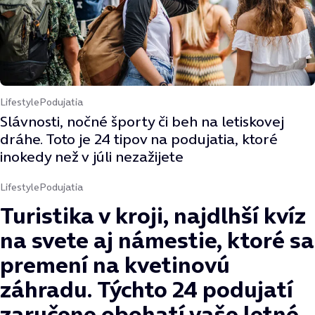
Lifestyle
Podujatia
Slávnosti, nočné športy či beh na letiskovej
dráhe. Toto je 24 tipov na podujatia, ktoré
inokedy než v júli nezažijete
Lifestyle
Podujatia
Turistika v kroji, najdlhší kvíz
na svete aj námestie, ktoré sa
premení na kvetinovú
záhradu. Týchto 24 podujatí
zaručene obohatí vaše letné