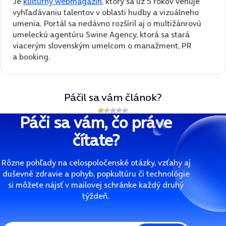
Je
kultúrny webmagazín
, ktorý sa už 5 rokov venuje
vyhľadávaniu talentov v oblasti hudby a vizuálneho
umenia. Portál sa nedávno rozšíril aj o multižánrovú
umeleckú agentúru Swine Agency, ktorá sa stará
viacerým slovenským umelcom o manažment, PR
a booking.
Páčil sa vám článok?
Páči sa vám, čo práve
čítate?
Rôzne pohľady na celospoločenské otázky, vzťahy aj
duševné zdravie a pohyb, popkultúru či technológie
si môžete nájsť v mailovej schránke každý druhý
týždeň.