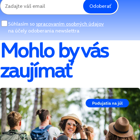
Odoberať
Súhlasím so
spracovaním osobných údajov
na účely odoberania newslettra
Mohlo by vás
zaujímať