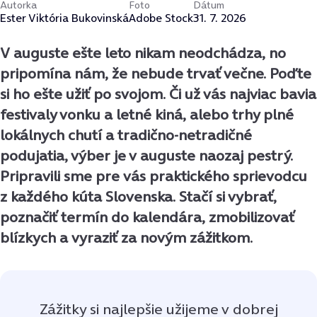
Autorka
Foto
Dátum
Ester Viktória Bukovinská
Adobe Stock
31. 7. 2026
V auguste ešte leto nikam neodchádza, no
pripomína nám, že nebude trvať večne. Poďte
si ho ešte užiť po svojom. Či už vás najviac bavia
festivaly vonku a letné kiná, alebo trhy plné
lokálnych chutí a tradično-netradičné
podujatia, výber je v auguste naozaj pestrý.
Pripravili sme pre vás praktického sprievodcu
z každého kúta Slovenska. Stačí si vybrať,
poznačiť termín do kalendára, zmobilizovať
blízkych a vyraziť za novým zážitkom.
Zážitky si najlepšie užijeme v dobrej