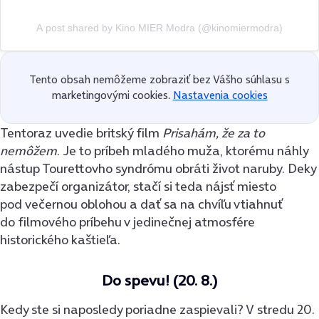
A post shared by Kino MIER Modra (@kinomiermodra)
Tento obsah nemôžeme zobraziť bez Vášho súhlasu s
marketingovými cookies.
Nastavenia cookies
Tentoraz uvedie britský film
Prisahám, že za to
nemôžem
. Je to príbeh mladého muža, ktorému náhly
nástup Tourettovho syndrómu obráti život naruby. Deky
zabezpečí organizátor, stačí si teda nájsť miesto
pod večernou oblohou a dať sa na chvíľu vtiahnuť
do filmového príbehu v jedinečnej atmosfére
historického kaštieľa.
Do spevu! (20. 8.)
Kedy ste si naposledy poriadne zaspievali? V stredu 20.