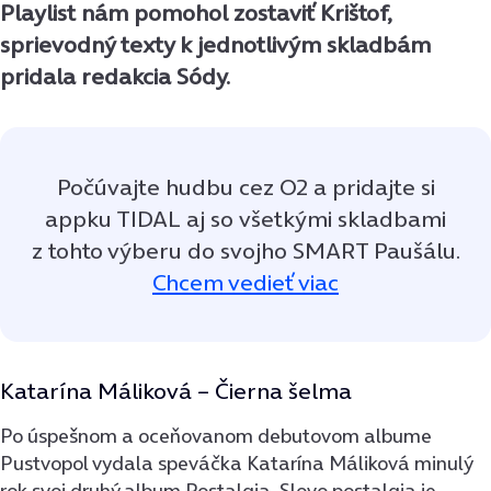
Playlist nám pomohol zostaviť Krištof,
sprievodný texty k jednotlivým skladbám
pridala redakcia Sódy.
Počúvajte hudbu cez O2 a pridajte si
appku TIDAL aj so všetkými skladbami
z tohto výberu do svojho SMART Paušálu.
Chcem vedieť viac
Katarína Máliková – Čierna šelma
Po úspešnom a oceňovanom debutovom albume
Pustvopol vydala speváčka Katarína Máliková minulý
rok svoj druhý album Postalgia. Slovo postalgia je