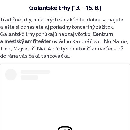
Galantské trhy (13. – 15. 8.)
Tradičné trhy, na ktorých si nakúpite, dobre sa najete
a ešte si odnesiete aj poriadny koncertný zážitok.
Galantské trhy ponúkajú naozaj všetko.
Centrum
a mestský amfiteáter
ovládnu Kandráčovci, No Name,
Tina, Majself či Nia. A párty sa nekončí ani večer – až
do rána vás čaká tancovačka.