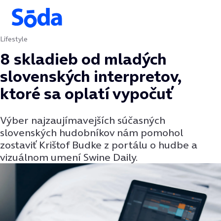
Lifestyle
Preskočiť na obsah
8 skladieb od mladých
slovenských interpretov,
ktoré sa oplatí vypočuť
Výber najzaujímavejších súčasných
slovenských hudobníkov nám pomohol
zostaviť Krištof Budke z portálu o hudbe a
vizuálnom umení Swine Daily.