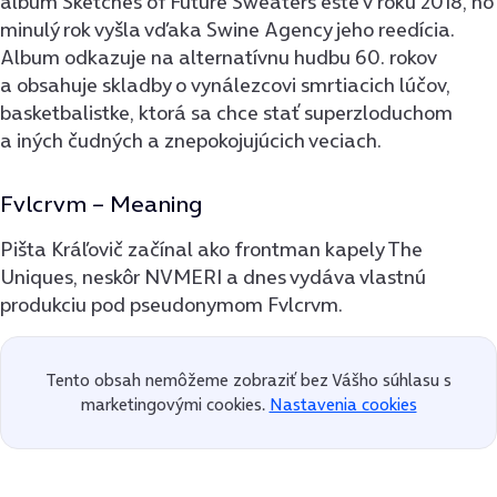
album Sketches of Future Sweaters ešte v roku 2018, no
minulý rok vyšla vďaka Swine Agency jeho reedícia.
Album odkazuje na alternatívnu hudbu 60. rokov
a obsahuje skladby o vynálezcovi smrtiacich lúčov,
basketbalistke, ktorá sa chce stať superzloduchom
a iných čudných a znepokojujúcich veciach.
Fvlcrvm – Meaning
Pišta Kráľovič začínal ako frontman kapely The
Uniques, neskôr NVMERI a dnes vydáva vlastnú
produkciu pod pseudonymom Fvlcrvm.
Tento obsah nemôžeme zobraziť bez Vášho súhlasu s
marketingovými cookies.
Nastavenia cookies