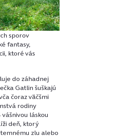
ých sporov
ké fantasy,
i, ktoré vás
luje do záhadnej
tečka Gatlin šuškajú
vča čoraz väčšmi
mstvá rodiny
S vášnivou láskou
ži deň, ktorý
a temnému zlu alebo