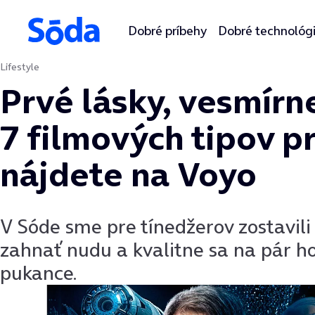
Dobré príbehy
Dobré technológ
Lifestyle
Preskočiť na obsah
Prvé lásky, vesmírne 
7 filmových tipov p
nájdete na Voyo
V Sóde sme pre tínedžerov zostavili
zahnať nudu a kvalitne sa na pár ho
pukance.