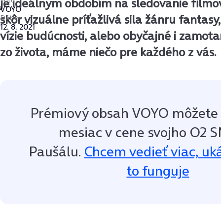
Foto
je ideálnym obdobím na sledovanie filmov.
VOYO
skôr vizuálne príťažlivá sila žánru fantasy
Dátum
12. 8. 2021
vízie budúcnosti, alebo obyčajné i zamot
zo života, máme niečo pre každého z vás.
Prémiový obsah VOYO môžete
mesiac v cene svojho O2
Paušálu.
Chcem vedieť viac, uk
to funguje