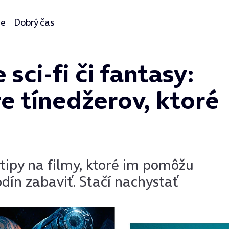
ie
Dobrý čas
sci-fi či fantasy:
re tínedžerov, ktoré
 tipy na filmy, ktoré im pomôžu
dín zabaviť. Stačí nachystať