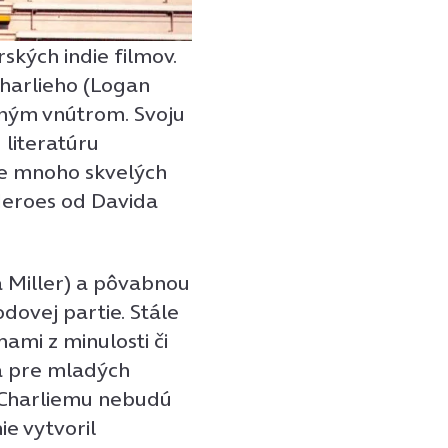
ských indie filmov.
harlieho (Logan
tným vnútrom. Svoju
 literatúru
me mnoho skvelých
Heroes od Davida
a Miller) a pôvabnou
ovej partie. Stále
ami z minulosti či
á pre mladých
a Charliemu nebudú
ie vytvoril