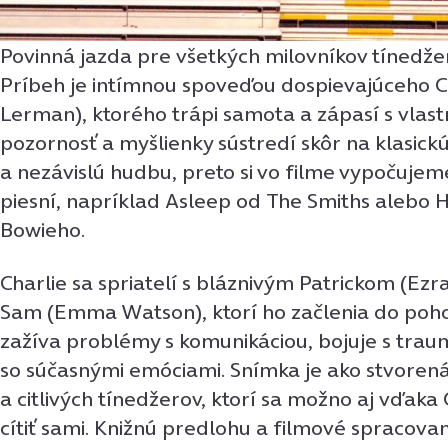
Povinná jazda pre všetkých milovníkov tínedžer
Príbeh je intímnou spoveďou dospievajúceho C
Lerman), ktorého trápi samota a zápasí s vlas
pozornosť a myšlienky sústredí skôr na klasickú
a nezávislú hudbu, preto si vo filme vypočuje
piesní, napríklad Asleep od The Smiths alebo 
Bowieho.
Charlie sa spriatelí s bláznivým Patrickom (Ezr
Sam (Emma Watson), ktorí ho začlenia do pohod
zažíva problémy s komunikáciou, bojuje s traum
so súčasnými emóciami. Snímka je ako stvoren
a citlivých tínedžerov, ktorí sa možno aj vďak
cítiť sami. Knižnú predlohu a filmové spracovan