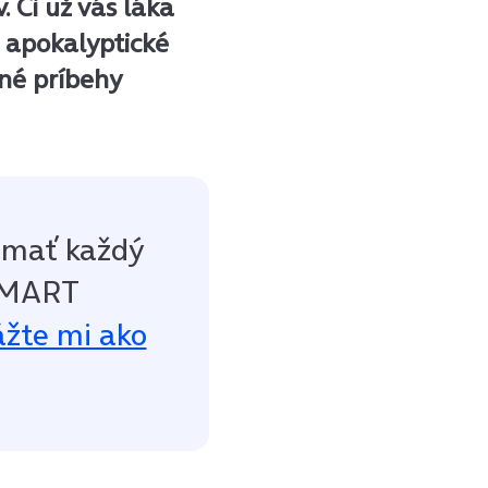
 Či už vás láka
, apokalyptické
ané príbehy
 mať každý
 SMART
ážte mi ako