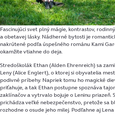
Fascinujúci svet plný mágie, kontrastov, rodinn
a obetavej lásky. Nádherné bytosti je romantic
nakrútené podľa úspešného románu Kami Garci
okamžite vtiahne do deja.
Stredoškolák Ethan (Alden Ehrenreich) sa zami
Leny (Alice Englert), o ktorej si obyvatelia mes
podivné príbehy. Napriek tomu ho magické die
priťahuje, a tak Ethan postupne spoznáva tajo
zaklínačov a vytrvalo bojuje o Leninu priazeň. 
prichádza veľké nebezpečenstvo, pretože sa blí
rozhodne o osude jeho milej. Podľahne aj Len