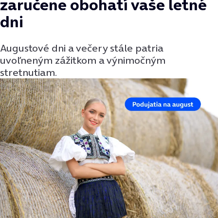
zaručene obohatí vaše letné
dni
Augustové dni a večery stále patria
uvoľneným zážitkom a výnimočným
stretnutiam.