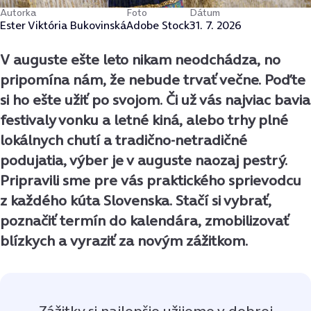
Autorka
Foto
Dátum
Ester Viktória Bukovinská
Adobe Stock
31. 7. 2026
V auguste ešte leto nikam neodchádza, no
pripomína nám, že nebude trvať večne. Poďte
si ho ešte užiť po svojom. Či už vás najviac bavia
festivaly vonku a letné kiná, alebo trhy plné
lokálnych chutí a tradično-netradičné
podujatia, výber je v auguste naozaj pestrý.
Pripravili sme pre vás praktického sprievodcu
z každého kúta Slovenska. Stačí si vybrať,
poznačiť termín do kalendára, zmobilizovať
blízkych a vyraziť za novým zážitkom.
Zážitky si najlepšie užijeme v dobrej