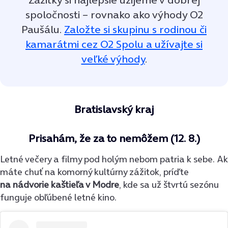
spoločnosti – rovnako ako výhody O2
Paušálu.
Založte si skupinu s rodinou či
kamarátmi cez O2 Spolu a užívajte si
veľké výhody
.
Bratislavský kraj
Prisahám, že za to nemôžem (12. 8.)
Letné večery a filmy pod holým nebom patria k sebe. Ak
máte chuť na komorný kultúrny zážitok, príďte
na nádvorie kaštieľa v Modre
, kde sa už štvrtú sezónu
funguje obľúbené letné kino.