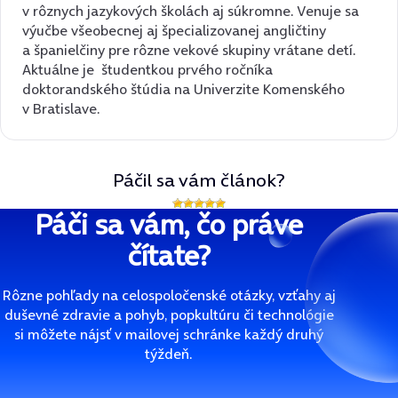
v rôznych jazykových školách aj súkromne. Venuje sa
výučbe všeobecnej aj špecializovanej angličtiny
a španielčiny pre rôzne vekové skupiny vrátane detí.
Aktuálne je študentkou prvého ročníka
doktorandského štúdia na Univerzite Komenského
v Bratislave.
Páčil sa vám článok?
Páči sa vám, čo práve
čítate?
Rôzne pohľady na celospoločenské otázky, vzťahy aj
duševné zdravie a pohyb, popkultúru či technológie
si môžete nájsť v mailovej schránke každý druhý
týždeň.