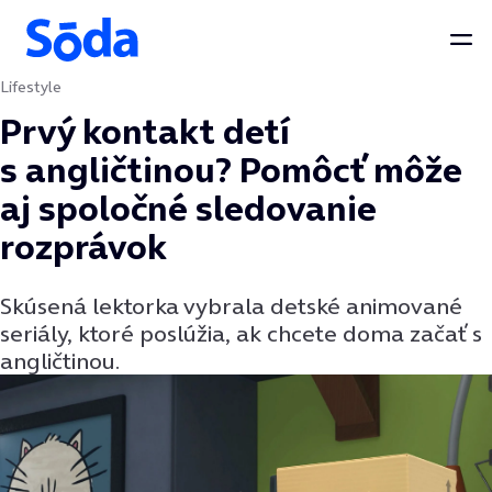
Otv
Lifestyle
Preskočiť na obsah
Prvý kontakt detí
s angličtinou? Pomôcť môže
aj spoločné sledovanie
rozprávok
Skúsená lektorka vybrala detské animované
seriály, ktoré poslúžia, ak chcete doma začať s
angličtinou.