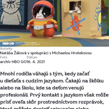
Autorky
Natália Žáková v spolupráci s Michaelou Hrotekovou
Foto
Dátum
archív HBO GO
16. 4. 2021
Mnohí rodičia váhajú s tým, kedy začať
u dieťaťa s cudzím jazykom. Čakajú na škôlku
alebo na školu, kde sa deťom venujú
profesionáli. Prvý kontakt s jazykom však môže
prísť oveľa skôr prostredníctvom rozprávok,
ktoré môžete doplniť spievaním alebo