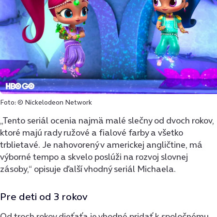
Foto: © Nickelodeon Network
„Tento seriál ocenia najmä malé slečny od dvoch rokov,
ktoré majú rady ružové a fialové farby a všetko
trblietavé. Je nahovorený v americkej angličtine, má
výborné tempo a skvelo poslúži na rozvoj slovnej
zásoby,“ opisuje ďalší vhodný seriál Michaela.
Pre deti od 3 rokov
Od troch rokov dieťaťa je vhodné pridať k spoločnému