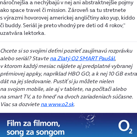
náročnejšia a nechýbajú v nej ani abstraktnejšie pojmy
ako space travel či mission. Zároveň sa tu stretnete
s výrazmi hovorovej americkej angličtiny ako yup, kiddo
či buddy. Seriál je preto vhodný pre deti od 4 rokov,“
uzatvára lektorka.
Chcete si so svojimi deťmi pozrieť zaujímavú rozprávku
alebo seriál?
Stavte
na Zlatý O2 SMART Paušál
,
v ktorom každý mesiac nájdete aj predplatné vybranej
prémiovej appky, napríklad HBO GO, a k nej 10 GB extra
dát na jej sledovanie. Pustiť si ju môžete nielen
na svojom mobile, ale aj v tablete, na počítači alebo
na smart TV, a to hneď na dvoch zariadeniach súčasne.
Viac sa dozviete
na www.o2.sk
.