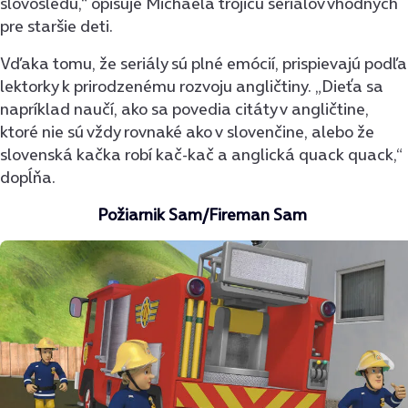
slovosledu,“ opisuje Michaela trojicu seriálov vhodných
pre staršie deti.
Vďaka tomu, že seriály sú plné emócií, prispievajú podľa
lektorky k prirodzenému rozvoju angličtiny. „Dieťa sa
napríklad naučí, ako sa povedia citáty v angličtine,
ktoré nie sú vždy rovnaké ako v slovenčine, alebo že
slovenská kačka robí kač-kač a anglická quack quack,“
dopĺňa.
Požiarnik Sam/Fireman Sam