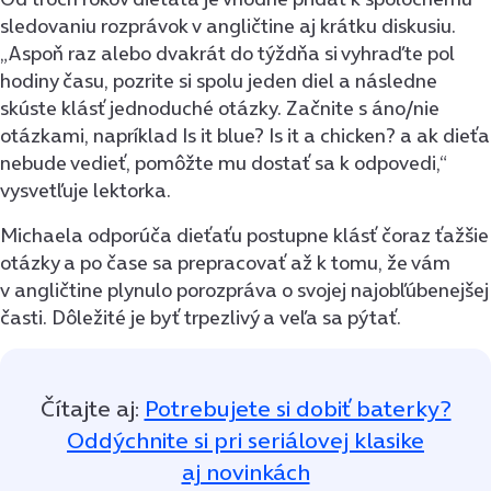
sledovaniu rozprávok v angličtine aj krátku diskusiu.
„Aspoň raz alebo dvakrát do týždňa si vyhraďte pol
hodiny času, pozrite si spolu jeden diel a následne
skúste klásť jednoduché otázky. Začnite s áno/nie
otázkami, napríklad Is it blue? Is it a chicken? a ak dieťa
nebude vedieť, pomôžte mu dostať sa k odpovedi,“
vysvetľuje lektorka.
Michaela odporúča dieťaťu postupne klásť čoraz ťažšie
otázky a po čase sa prepracovať až k tomu, že vám
v angličtine plynulo porozpráva o svojej najobľúbenejšej
časti. Dôležité je byť trpezlivý a veľa sa pýtať.
Čítajte aj:
Potrebujete si dobiť baterky?
Oddýchnite si pri seriálovej klasike
aj novinkách