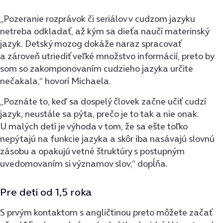
„Pozeranie rozprávok či seriálov v cudzom jazyku
netreba odkladať, až kým sa dieťa naučí materinský
jazyk. Detský mozog dokáže naraz spracovať
a zároveň utriediť veľké množstvo informácií, preto by
som so zakomponovaním cudzieho jazyka určite
nečakala,“ hovorí Michaela.
„Poznáte to, keď sa dospelý človek začne učiť cudzí
jazyk, neustále sa pýta, prečo je to tak a nie onak.
U malých detí je výhoda v tom, že sa ešte toľko
nepýtajú na funkcie jazyka a skôr iba nasávajú slovnú
zásobu a opakujú vetné štruktúry s postupným
uvedomovaním si významov slov,“ dopĺňa.
Pre deti od 1,5 roka
S prvým kontaktom s angličtinou preto môžete začať