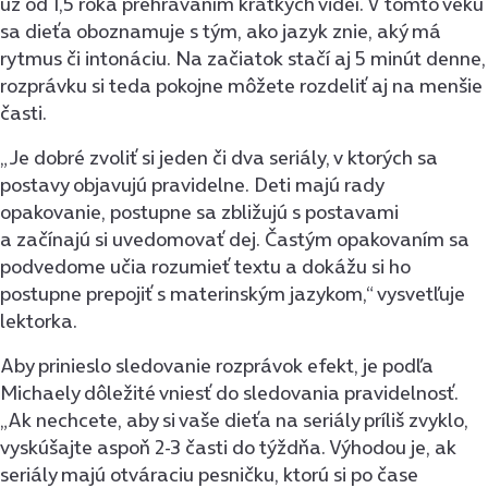
už od 1,5 roka prehrávaním krátkych videí. V tomto veku
sa dieťa oboznamuje s tým, ako jazyk znie, aký má
rytmus či intonáciu. Na začiatok stačí aj 5 minút denne,
rozprávku si teda pokojne môžete rozdeliť aj na menšie
časti.
„Je dobré zvoliť si jeden či dva seriály, v ktorých sa
postavy objavujú pravidelne. Deti majú rady
opakovanie, postupne sa zbližujú s postavami
a začínajú si uvedomovať dej. Častým opakovaním sa
podvedome učia rozumieť textu a dokážu si ho
postupne prepojiť s materinským jazykom,“ vysvetľuje
lektorka.
Aby prinieslo sledovanie rozprávok efekt, je podľa
Michaely dôležité vniesť do sledovania pravidelnosť.
„Ak nechcete, aby si vaše dieťa na seriály príliš zvyklo,
vyskúšajte aspoň 2-3 časti do týždňa. Výhodou je, ak
seriály majú otváraciu pesničku, ktorú si po čase