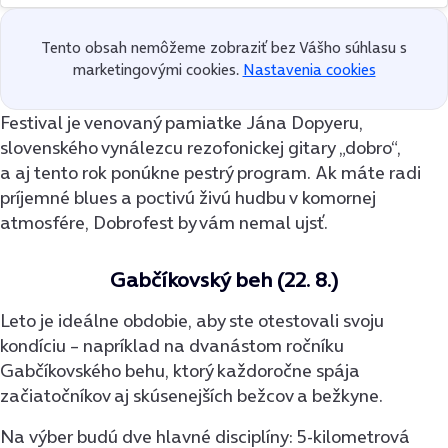
Tento obsah nemôžeme zobraziť bez Vášho súhlasu s
marketingovými cookies.
Nastavenia cookies
Festival je venovaný pamiatke Jána Dopyeru,
slovenského vynálezcu rezofonickej gitary „dobro“,
a aj tento rok ponúkne pestrý program. Ak máte radi
príjemné blues a poctivú živú hudbu v komornej
atmosfére, Dobrofest by vám nemal ujsť.
Gabčíkovský beh (22. 8.)
Leto je ideálne obdobie, aby ste otestovali svoju
kondíciu – napríklad na dvanástom ročníku
Gabčíkovského behu, ktorý každoročne spája
začiatočníkov aj skúsenejších bežcov a bežkyne.
Na výber budú dve hlavné disciplíny: 5-kilometrová