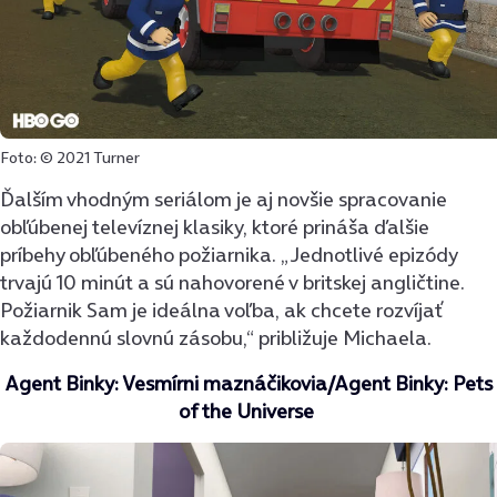
Foto: © 2021 Turner
Ďalším vhodným seriálom je aj novšie spracovanie
obľúbenej televíznej klasiky, ktoré prináša ďalšie
príbehy obľúbeného požiarnika. „Jednotlivé epizódy
trvajú 10 minút a sú nahovorené v britskej angličtine.
Požiarnik Sam je ideálna voľba, ak chcete rozvíjať
každodennú slovnú zásobu,“ približuje Michaela.
Agent Binky: Vesmírni maznáčikovia/Agent Binky: Pets
of the Universe