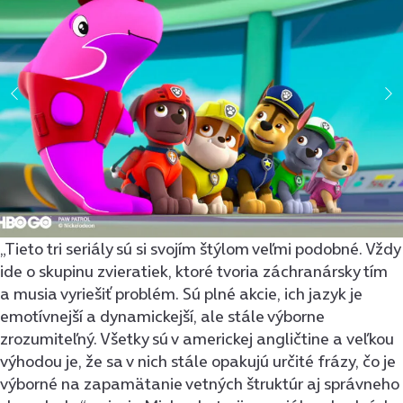
„Tieto tri seriály sú si svojím štýlom veľmi podobné. Vždy
ide o skupinu zvieratiek, ktoré tvoria záchranársky tím
a musia vyriešiť problém. Sú plné akcie, ich jazyk je
emotívnejší a dynamickejší, ale stále výborne
zrozumiteľný. Všetky sú v americkej angličtine a veľkou
výhodou je, že sa v nich stále opakujú určité frázy, čo je
výborné na zapamätanie vetných štruktúr aj správneho