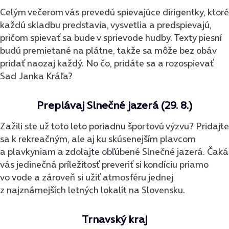
Celým večerom vás prevedú spievajúce dirigentky, ktoré
každú skladbu predstavia, vysvetlia a predspievajú,
pričom spievať sa bude v sprievode hudby. Texty piesní
budú premietané na plátne, takže sa môže bez obáv
pridať naozaj každý. No čo, pridáte sa a rozospievať
Sad Janka Kráľa?
Preplávaj Slnečné jazerá (29. 8.)
Zažili ste už toto leto poriadnu športovú výzvu? Pridajte
sa k rekreačným, ale aj ku skúsenejším plavcom
a plavkyniam a zdolajte obľúbené Slnečné jazerá. Čaká
vás jedinečná príležitosť preveriť si kondíciu priamo
vo vode a zároveň si užiť atmosféru jednej
z najznámejších letných lokalít na Slovensku.
Trnavský kraj