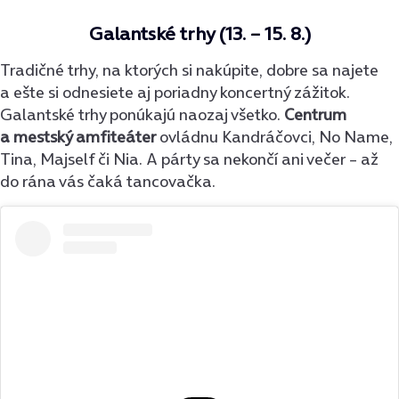
Galantské trhy (13. – 15. 8.)
Tradičné trhy, na ktorých si nakúpite, dobre sa najete
a ešte si odnesiete aj poriadny koncertný zážitok.
Galantské trhy ponúkajú naozaj všetko.
Centrum
a mestský amfiteáter
ovládnu Kandráčovci, No Name,
Tina, Majself či Nia. A párty sa nekončí ani večer – až
do rána vás čaká tancovačka.