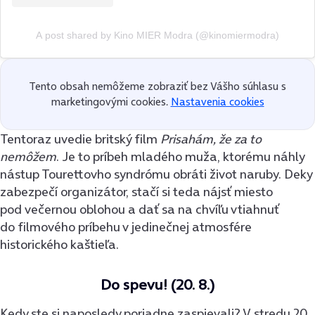
A post shared by Kino MIER Modra (@kinomiermodra)
Tento obsah nemôžeme zobraziť bez Vášho súhlasu s
marketingovými cookies.
Nastavenia cookies
Tentoraz uvedie britský film
Prisahám, že za to
nemôžem
. Je to príbeh mladého muža, ktorému náhly
nástup Tourettovho syndrómu obráti život naruby. Deky
zabezpečí organizátor, stačí si teda nájsť miesto
pod večernou oblohou a dať sa na chvíľu vtiahnuť
do filmového príbehu v jedinečnej atmosfére
historického kaštieľa.
Do spevu! (20. 8.)
Kedy ste si naposledy poriadne zaspievali? V stredu 20.