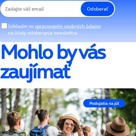
Odoberať
Súhlasím so
spracovaním osobných údajov
na účely odoberania newslettra
Mohlo by vás
zaujímať