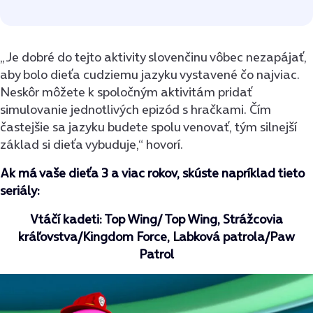
„Je dobré do tejto aktivity slovenčinu vôbec nezapájať,
aby bolo dieťa cudziemu jazyku vystavené čo najviac.
Neskôr môžete k spoločným aktivitám pridať
simulovanie jednotlivých epizód s hračkami. Čím
častejšie sa jazyku budete spolu venovať, tým silnejší
základ si dieťa vybuduje,“ hovorí.
Ak má vaše dieťa 3 a viac rokov, skúste napríklad tieto
seriály:
Vtáčí kadeti: Top Wing/ Top Wing,
Strážcovia
kráľovstva/Kingdom Force,
Labková patrola/Paw
Patrol