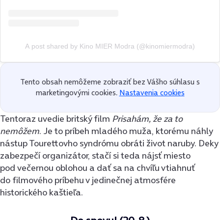
A post shared by Kino MIER Modra (@kinomiermodra)
Tento obsah nemôžeme zobraziť bez Vášho súhlasu s
marketingovými cookies.
Nastavenia cookies
Tentoraz uvedie britský film
Prisahám, že za to
nemôžem
. Je to príbeh mladého muža, ktorému náhly
nástup Tourettovho syndrómu obráti život naruby. Deky
zabezpečí organizátor, stačí si teda nájsť miesto
pod večernou oblohou a dať sa na chvíľu vtiahnuť
do filmového príbehu v jedinečnej atmosfére
historického kaštieľa.