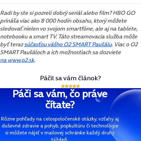
Radi by ste si pozreli dobrý seriál alebo film? HBO GO
prináša viac ako 8 000 hodín obsahu, ktorý môžete
sledovať nielen vo svojom smartfóne, ale aj na tablete,
notebooku a smart TV.
Táto streamovacia služba môže
byť teraz
súčasťou vášho O2 SMART Paušálu
. Viac o O2
SMART Paušáloch a ich možnostiach sa dozviete
na www.o2.sk
.
Páčil sa vám článok?
Páči sa vám, čo práve
čítate?
Rôzne pohľady na celospoločenské otázky, vzťahy aj
duševné zdravie a pohyb, popkultúru či technológie
si môžete nájsť v mailovej schránke každý druhý
týždeň.