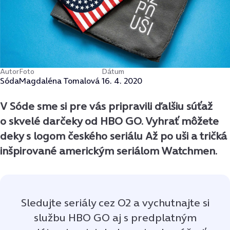
Autor
Foto
Dátum
Sóda
Magdaléna Tomalová
16. 4. 2020
V Sóde sme si pre vás pripravili ďalšiu súťaž
o skvelé darčeky od HBO GO. Vyhrať môžete
deky s logom českého seriálu Až po uši a tričká
inšpirované americkým seriálom Watchmen.
Sledujte seriály cez O2 a vychutnajte si
službu HBO GO aj s predplatným