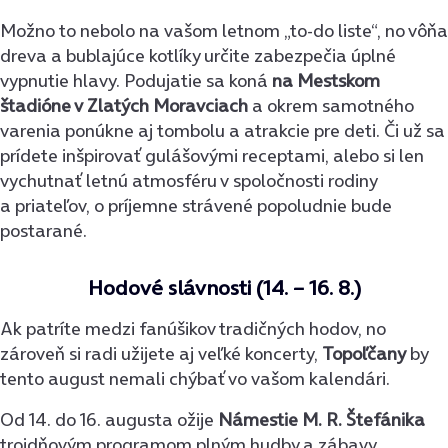
Možno to nebolo na vašom letnom „to-do liste“, no vôňa
dreva a bublajúce kotlíky určite zabezpečia úplné
vypnutie hlavy. Podujatie sa koná
na Mestskom
štadióne v Zlatých Moravciach
a okrem samotného
varenia ponúkne aj tombolu a atrakcie pre deti. Či už sa
prídete inšpirovať gulášovými receptami, alebo si len
vychutnať letnú atmosféru v spoločnosti rodiny
a priateľov, o príjemne strávené popoludnie bude
postarané.
Hodové slávnosti (14. – 16. 8.)
Ak patríte medzi fanúšikov tradičných hodov, no
zároveň si radi užijete aj veľké koncerty,
Topoľčany
by
tento august nemali chýbať vo vašom kalendári.
Od 14. do 16. augusta ožije
Námestie M. R. Štefánika
trojdňovým programom plným hudby a zábavy.