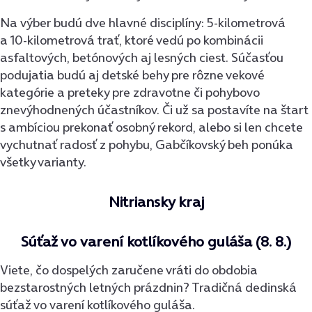
Na výber budú dve hlavné disciplíny: 5-kilometrová
a 10-kilometrová trať, ktoré vedú po kombinácii
asfaltových, betónových aj lesných ciest. Súčasťou
podujatia budú aj detské behy pre rôzne vekové
kategórie a preteky pre zdravotne či pohybovo
znevýhodnených účastníkov. Či už sa postavíte na štart
s ambíciou prekonať osobný rekord, alebo si len chcete
vychutnať radosť z pohybu, Gabčíkovský beh ponúka
všetky varianty.
Nitriansky kraj
Súťaž vo varení kotlíkového guláša (8. 8.)
Viete, čo dospelých zaručene vráti do obdobia
bezstarostných letných prázdnin? Tradičná dedinská
súťaž vo varení kotlíkového guláša.