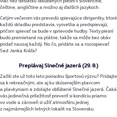
viac než desiatku obľúbených piesní v slovenčine,
češtine, angličtine a možno aj ďalších jazykoch.
Celým večerom vás prevedú spievajúce dirigentky, ktoré
každú skladbu predstavia, vysvetlia a predspievajú,
pričom spievať sa bude v sprievode hudby. Texty piesní
budú premietané na plátne, takže sa môže bez obáv
pridať naozaj každý. No čo, pridáte sa a rozospievať
Sad Janka Kráľa?
Preplávaj Slnečné jazerá (29. 8.)
Zažili ste už toto leto poriadnu športovú výzvu? Pridajte
sa k rekreačným, ale aj ku skúsenejším plavcom
a plavkyniam a zdolajte obľúbené Slnečné jazerá. Čaká
vás jedinečná príležitosť preveriť si kondíciu priamo
vo vode a zároveň si užiť atmosféru jednej
z najznámejších letných lokalít na Slovensku.