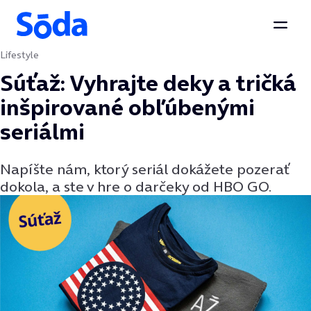
Otvor
Lifestyle
Preskočiť na obsah
Súťaž: Vyhrajte deky a tričká
inšpirované obľúbenými
seriálmi
Napíšte nám, ktorý seriál dokážete pozerať
dokola, a ste v hre o darčeky od HBO GO.