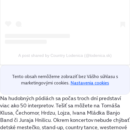
A post shared by Country Lodenica (@lodenica.sk)
Tento obsah nemôžeme zobraziť bez Vášho súhlasu s
marketingovými cookies.
Nastavenia cookies
Na hudobných pódiách sa počas troch dní predstaví
viac ako 50 interpretov. Tešiť sa môžete na Tomáša
Klusa, Čechomor, Hrdzu, Lojza, Ivana Mládka Banjo
Band či Juraja Hnilicu. Okrem koncertov nebude chýbať
detské mestečko, stand-up, country tance, westernové