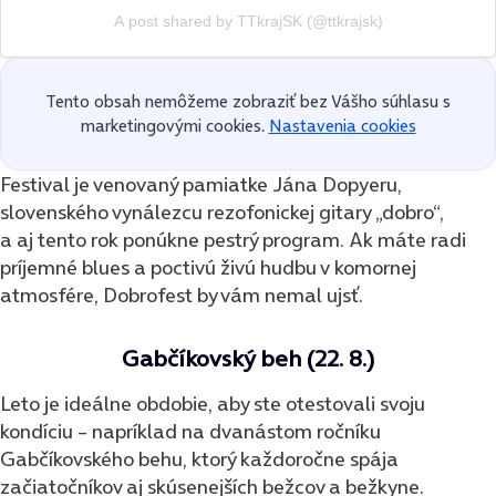
A post shared by TTkrajSK (@ttkrajsk)
Tento obsah nemôžeme zobraziť bez Vášho súhlasu s
marketingovými cookies.
Nastavenia cookies
Festival je venovaný pamiatke Jána Dopyeru,
slovenského vynálezcu rezofonickej gitary „dobro“,
a aj tento rok ponúkne pestrý program. Ak máte radi
príjemné blues a poctivú živú hudbu v komornej
atmosfére, Dobrofest by vám nemal ujsť.
Gabčíkovský beh (22. 8.)
Leto je ideálne obdobie, aby ste otestovali svoju
kondíciu – napríklad na dvanástom ročníku
Gabčíkovského behu, ktorý každoročne spája
začiatočníkov aj skúsenejších bežcov a bežkyne.