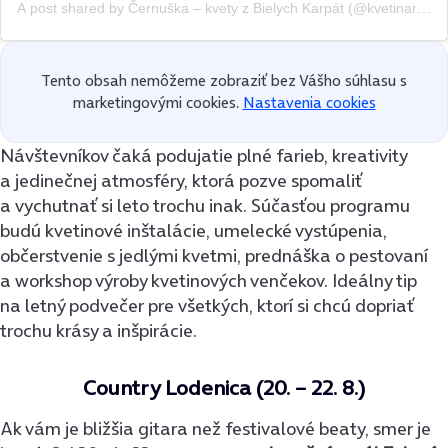
A post shared by Černuška – kvety z Bielych Karpát (@kvetinarstvo_cernuska)
Tento obsah nemôžeme zobraziť bez Vášho súhlasu s
marketingovými cookies.
Nastavenia cookies
Návštevníkov čaká podujatie plné farieb, kreativity
a jedinečnej atmosféry, ktorá pozve spomaliť
a vychutnať si leto trochu inak. Súčasťou programu
budú kvetinové inštalácie, umelecké vystúpenia,
občerstvenie s jedlými kvetmi, prednáška o pestovaní
a workshop výroby kvetinových venčekov. Ideálny tip
na letný podvečer pre všetkých, ktorí si chcú dopriať
trochu krásy a inšpirácie.
Country Lodenica (20. – 22. 8.)
Ak vám je bližšia gitara než festivalové beaty, smer je