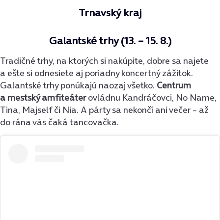
Trnavský kraj
Galantské trhy (13. – 15. 8.)
Tradičné trhy, na ktorých si nakúpite, dobre sa najete
a ešte si odnesiete aj poriadny koncertný zážitok.
Galantské trhy ponúkajú naozaj všetko.
Centrum
a mestský amfiteáter
ovládnu Kandráčovci, No Name,
Tina, Majself či Nia. A párty sa nekončí ani večer – až
do rána vás čaká tancovačka.