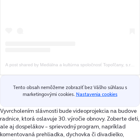
A post shared by Mediálna a kultúrna spoločnosť Topoľčany, s.r.o. (@kulturato.sk)
Tento obsah nemôžeme zobraziť bez Vášho súhlasu s
marketingovými cookies.
Nastavenia cookies
Vyvrcholením slávnosti bude videoprojekcia na budove
radnice, ktorá oslavuje 30. výročie obnovy. Zoberte deti,
ale aj dospelákov – sprievodný program, napríklad
komentovaná prehliadka, dychovka či divadielko,