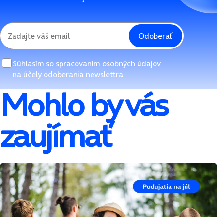
Odoberať
Súhlasím so
spracovaním osobných údajov
na účely odoberania newslettra
Mohlo by vás
zaujímať