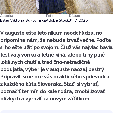
Autorka
Foto
Dátum
Ester Viktória Bukovinská
Adobe Stock
31. 7. 2026
V auguste ešte leto nikam neodchádza, no
pripomína nám, že nebude trvať večne. Poďte
si ho ešte užiť po svojom. Či už vás najviac bavia
festivaly vonku a letné kiná, alebo trhy plné
lokálnych chutí a tradično-netradičné
podujatia, výber je v auguste naozaj pestrý.
Pripravili sme pre vás praktického sprievodcu
z každého kúta Slovenska. Stačí si vybrať,
poznačiť termín do kalendára, zmobilizovať
blízkych a vyraziť za novým zážitkom.