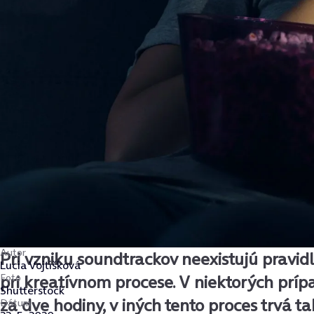
Autor
Pri vzniku soundtrackov neexistujú pravid
Lucia Vojtišková
Foto
pri kreatívnom procese. V niektorých príp
Shutterstock
za dve hodiny, v iných tento proces trvá t
Dátum