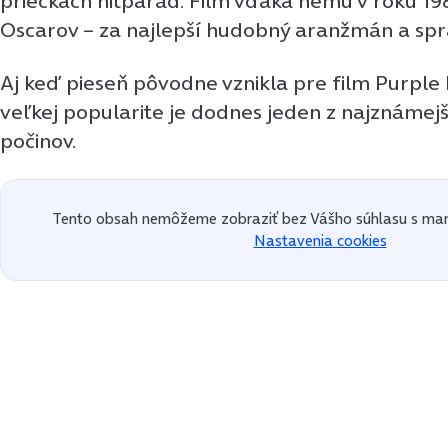
priečkach hitparád. Film vďaka nemu v roku 19
Oscarov – za najlepší hudobný aranžmán a spr
Aj keď pieseň pôvodne vznikla pre film Purple R
veľkej popularite je dodnes jeden z najznámej
počinov.
Tento obsah nemôžeme zobraziť bez Vášho súhlasu s mar
Nastavenia cookies