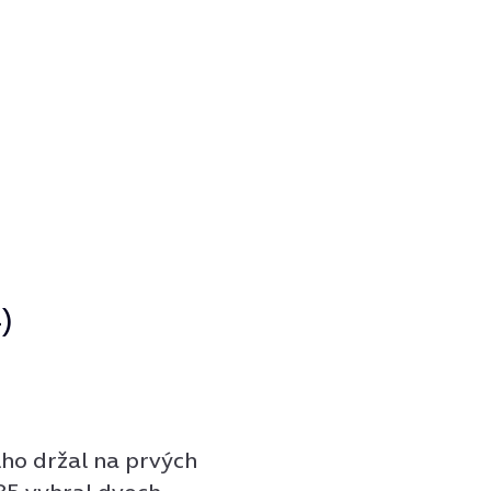
)
lho držal na prvých