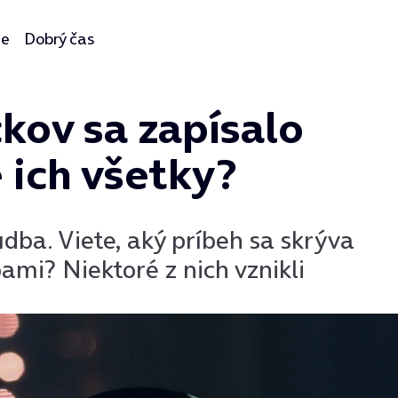
ie
Dobrý čas
kov sa zapísalo
 ich všetky?
dba. Viete, aký príbeh sa skrýva
mi? Niektoré z nich vznikli