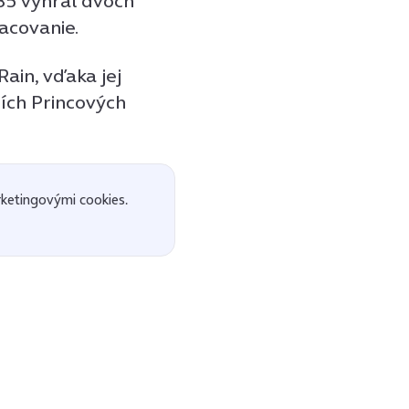
85 vyhral dvoch
acovanie.
ain, vďaka jej
ších Princových
ketingovými cookies.