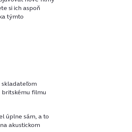
te si ich aspoň
ka týmto
)
 skladateľom
 britskému filmu
el úplne sám, a to
 na akustickom