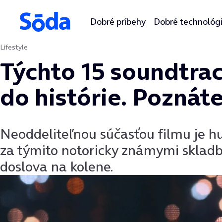
Dobré príbehy
Dobré technológ
Lifestyle
Preskočiť na obsah
Týchto 15 soundtrac
do histórie. Poznáte
Neoddeliteľnou súčasťou filmu je hu
za týmito notoricky známymi skladba
doslova na kolene.