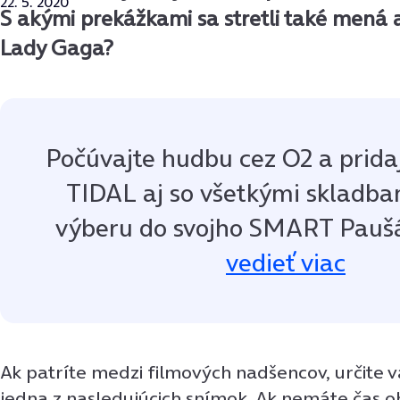
22. 5. 2020
S akými prekážkami sa stretli také mená 
Lady Gaga?
Počúvajte hudbu cez O2 a prida
TIDAL aj so všetkými skladba
výberu do svojho SMART Pauš
vedieť viac
Ak patríte medzi filmových nadšencov, určite 
jedna z nasledujúcich snímok. Ak nemáte čas o