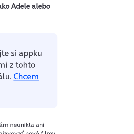
ako Adele alebo
jte si appku
mi z tohto
álu.
Chcem
vám neunikla ani
bjavovať nové filmy