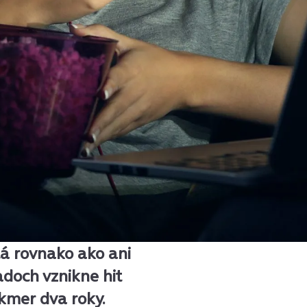
lá rovnako ako ani
adoch vznikne hit
akmer dva roky.