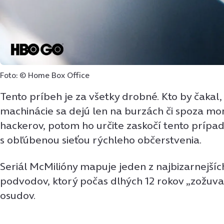
Foto: © Home Box Office
Tento príbeh je za všetky drobné. Kto by čakal,
machinácie sa dejú len na burzách či spoza mo
hackerov, potom ho určite zaskočí tento prípa
s obľúbenou sieťou rýchleho občerstvenia.
Seriál McMilióny mapuje jeden z najbizarnejšíc
podvodov, ktorý počas dlhých 12 rokov „zožuva
osudov.