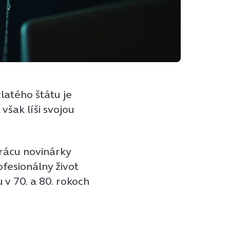
latého štátu je
však líši svojou
rácu novinárky
fesionálny život
u v 70. a 80. rokoch