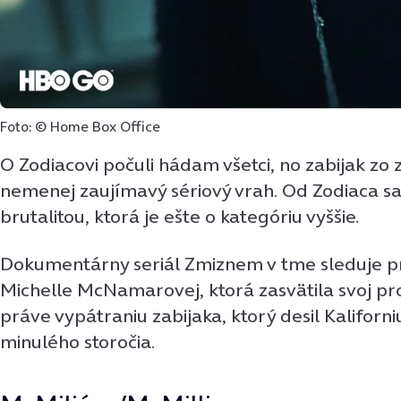
Foto: © Home Box Office
O Zodiacovi počuli hádam všetci, no zabijak zo z
nemenej zaujímavý sériový vrah. Od Zodiaca sa 
brutalitou, ktorá je ešte o kategóriu vyššie.
Dokumentárny seriál Zmiznem v tme sleduje p
Michelle McNamarovej, ktorá zasvätila svoj pro
práve vypátraniu zabijaka, ktorý desil Kaliforni
minulého storočia.