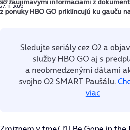
so zaujímavými informáciami z dokumentov
Dátum
27. 11. 2020
z ponuky HBO GO priklincujú ku gauču na
Sledujte seriály cez O2 a obja
služby HBO GO aj s predp
a neobmedzenými dátami ak
svojho O2 SMART Paušálu.
Chc
viac
Zmiznem v tme/ I’ll Be Gone in the