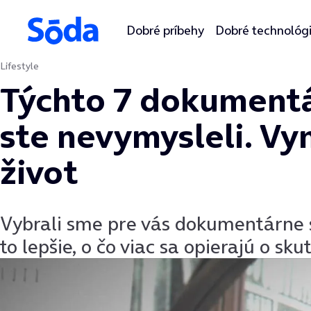
Dobré príbehy
Dobré technológ
Lifestyle
Preskočiť na obsah
Týchto 7 dokumentá
ste nevymysleli. Vy
život
Vybrali sme pre vás dokumentárne s
to lepšie, o čo viac sa opierajú o sk