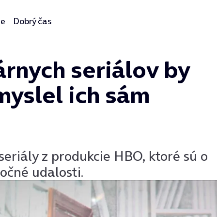
ie
Dobrý čas
rnych seriálov by
myslel ich sám
eriály z produkcie HBO, ktoré sú o
utočné udalosti.