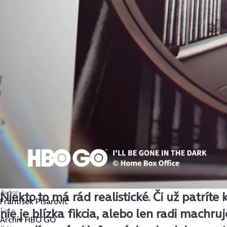
Autor
Niekto to má rád realistické. Či už patrít
František Pisarovič
Foto
nie je blízka fikcia, alebo len radi machruj
Archív HBO GO