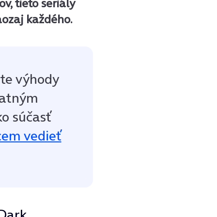
, tieto seriály
ozaj každého.
vte výhody
latným
o súčasť
em vedieť
 Dark