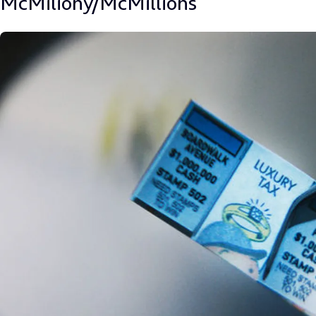
McMilióny/McMillions