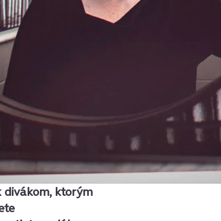
e k divákom, ktorým
ete