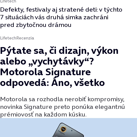
Lifetech
Defekty, festivaly aj stratené deti: v týchto
7 situáciách vás druhá simka zachráni
pred zbytočnou drámou
Lifetech
Recenzia
Pýtate sa, či dizajn, výkon
alebo „vychytávky“?
Motorola Signature
odpovedá: Áno, všetko
Motorola sa rozhodla nerobiť kompromisy,
novinka Signature preto ponúka elegantnú
prémiovosť na každom kúsku.