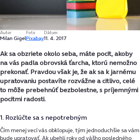
Autor
Foto
Dátum
Milan Gigel
Pixabay
11. 4. 2017
Ak sa obzriete okolo seba, máte pocit, akoby
na vás padla obrovská ťarcha, ktorú nemožno
prekonať. Pravdou však je, že ak sa k jarnému
upratovaniu postavíte rozvážne a citlivo, celé
to môže prebehnúť bezbolestne, s príjemnými
pocitmi radosti.
1. Rozlúčte sa s nepotrebným
Čím menej vecí vás obklopuje, tým jednoduchšie sa vám
bude upratovať. Ak ubehli roky od vášho posledného