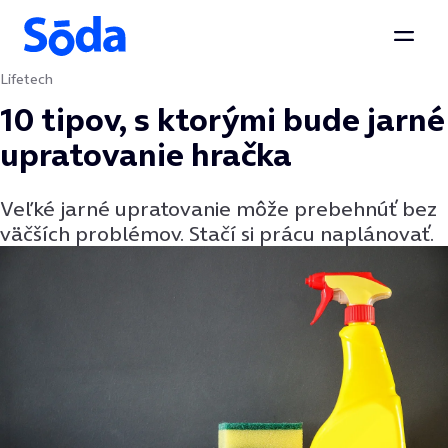
Otvor
Lifetech
Preskočiť na obsah
10 tipov, s ktorými bude jarné
upratovanie hračka
Veľké jarné upratovanie môže prebehnúť bez
väčších problémov. Stačí si prácu naplánovať.