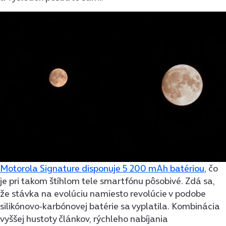
Motorola Signature disponuje 5 200 mAh batériou
, čo
je pri takom štíhlom tele smartfónu pôsobivé. Zdá sa,
že stávka na evolúciu namiesto revolúcie v podobe
silikónovo-karbónovej batérie sa vyplatila. Kombinácia
vyššej hustoty článkov, rýchleho nabíjania