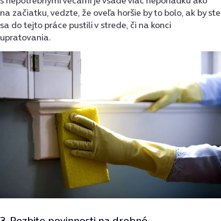
s nepotrebnými vecami je všade viac neporiadku ako
na začiatku, vedzte, že oveľa horšie by to bolo, ak by ste
sa do tejto práce pustili v strede, či na konci
upratovania.
3. Rozbite povinnosti na drobné