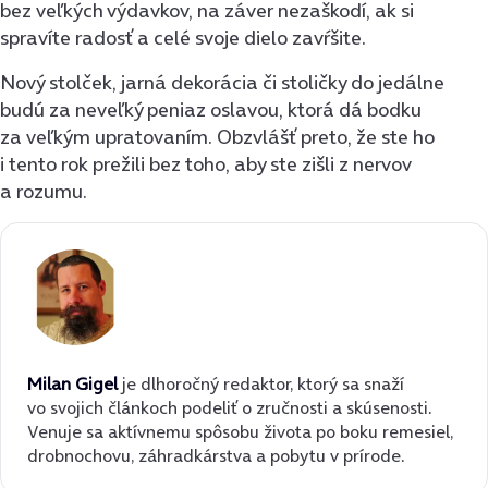
bez veľkých výdavkov, na záver nezaškodí, ak si
spravíte radosť a celé svoje dielo zavŕšite.
Nový stolček, jarná dekorácia či stoličky do jedálne
budú za neveľký peniaz oslavou, ktorá dá bodku
za veľkým upratovaním. Obzvlášť preto, že ste ho
i tento rok prežili bez toho, aby ste zišli z nervov
a rozumu.
Milan Gigel
je dlhoročný redaktor, ktorý sa snaží
vo svojich článkoch podeliť o zručnosti a skúsenosti.
Venuje sa aktívnemu spôsobu života po boku remesiel,
drobnochovu, záhradkárstva a pobytu v prírode.