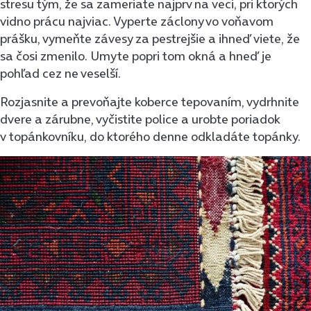
stresu tým, že sa zameriate najprv na veci, pri ktorých
vidno prácu najviac. Vyperte záclony vo voňavom
prášku, vymeňte závesy za pestrejšie a ihneď viete, že
sa čosi zmenilo. Umyte popri tom okná a hneď je
pohľad cez ne veselší.
Rozjasnite a prevoňajte koberce tepovaním, vydrhnite
dvere a zárubne, vyčistite police a urobte poriadok
v topánkovníku, do ktorého denne odkladáte topánky.