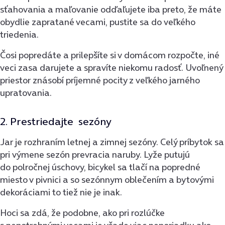
sťahovania a maľovanie odďaľujete iba preto, že máte
obydlie zapratané vecami, pustite sa do veľkého
triedenia.
Čosi popredáte a prilepšíte si v domácom rozpočte, iné
veci zasa darujete a spravíte niekomu radosť. Uvoľnený
priestor znásobí príjemné pocity z veľkého jarného
upratovania.
2. Prestriedajte sezóny
Jar je rozhraním letnej a zimnej sezóny. Celý príbytok sa
pri výmene sezón prevracia naruby. Lyže putujú
do polročnej úschovy, bicykel sa tlačí na popredné
miesto v pivnici a so sezónnym oblečením a bytovými
dekoráciami to tiež nie je inak.
Hoci sa zdá, že podobne, ako pri rozlúčke