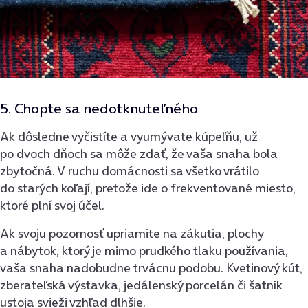
5. Chopte sa nedotknuteľného
Ak dôsledne vyčistíte a vyumývate kúpeľňu, už
po dvoch dňoch sa môže zdať, že vaša snaha bola
zbytočná. V ruchu domácnosti sa všetko vrátilo
do starých koľají, pretože ide o frekventované miesto,
ktoré plní svoj účel.
Ak svoju pozornosť upriamite na zákutia, plochy
a nábytok, ktorý je mimo prudkého tlaku používania,
vaša snaha nadobudne trvácnu podobu. Kvetinový kút,
zberateľská výstavka, jedálenský porcelán či šatník
ustoja svieži vzhľad dlhšie.