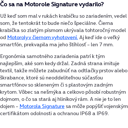
Čo sa na Motorole Signature vydarilo?
Už keď som mal v rukách krabičku so zariadením, vedel
som, že tentokrát to bude niečo špeciálne. Čierna
krabička so zlatým písmom ukrývala tohtoročný model
od
Motoroly v čiernom vyhotovení.
Aj keď ide o veľký
smartfón, prekvapila ma jeho štíhlosť – len 7 mm.
Ergonómia samotného zariadenia patrí k tým
najlepším, aké som kedy držal. Zadná strana imituje
textil, takže môžete zabudnúť na odtlačky prstov alebo
škrabance, ktoré sú neoddeliteľnou súčasťou
smartfónov so skleneným či s plastovým zadným
krytom. Vôbec sa nešmýka a celkovo pôsobí robustným
dojmom, o čo sa stará aj hliníkový rám. A nie je to len
dojem –
Motorola Signature
sa môže popýšiť vojenským
certifikátom odolnosti a ochranou IP68 a IP69.