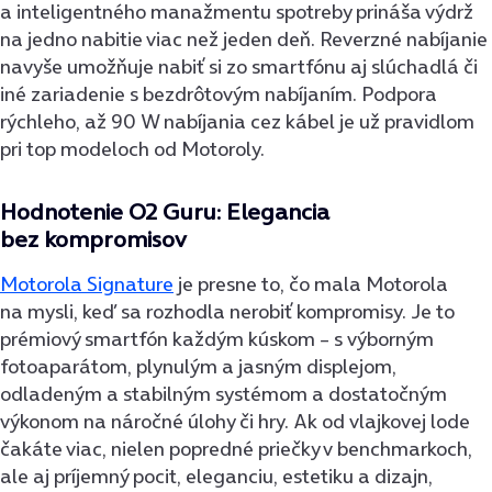
a inteligentného manažmentu spotreby prináša výdrž
na jedno nabitie viac než jeden deň. Reverzné nabíjanie
navyše umožňuje nabiť si zo smartfónu aj slúchadlá či
iné zariadenie s bezdrôtovým nabíjaním. Podpora
rýchleho, až 90 W nabíjania cez kábel je už pravidlom
pri top modeloch od Motoroly.
Hodnotenie O2 Guru: Elegancia
bez kompromisov
Motorola Signature
je presne to, čo mala Motorola
na mysli, keď sa rozhodla nerobiť kompromisy. Je to
prémiový smartfón každým kúskom – s výborným
fotoaparátom, plynulým a jasným displejom,
odladeným a stabilným systémom a dostatočným
výkonom na náročné úlohy či hry. Ak od vlajkovej lode
čakáte viac, nielen popredné priečky v benchmarkoch,
ale aj príjemný pocit, eleganciu, estetiku a dizajn,