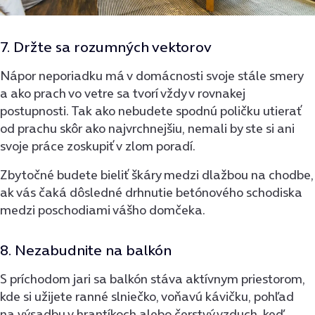
7. Držte sa rozumných vektorov
Nápor neporiadku má v domácnosti svoje stále smery
a ako prach vo vetre sa tvorí vždy v rovnakej
postupnosti. Tak ako nebudete spodnú poličku utierať
od prachu skôr ako najvrchnejšiu, nemali by ste si ani
svoje práce zoskupiť v zlom poradí.
Zbytočné budete bieliť škáry medzi dlažbou na chodbe,
ak vás čaká dôsledné drhnutie betónového schodiska
medzi poschodiami vášho domčeka.
8. Nezabudnite na balkón
S príchodom jari sa balkón stáva aktívnym priestorom,
kde si užijete ranné slniečko, voňavú kávičku, pohľad
na výsadbu v hrantíkoch alebo čerstvý vzduch, keď