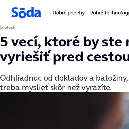
Dobré príbehy
Dobré technológ
Lifetech
Preskočiť na obsah
5 vecí, ktoré by st
vyriešiť pred cesto
Odhliadnuc od dokladov a batožiny, j
treba myslieť skôr než vyrazíte.