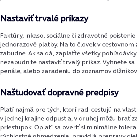
Nastaviť trvalé príkazy
Faktúry, inkaso, sociálne či zdravotné poistenie
jednorazové platby. Na to človek v cestovnom
zabudne. Ak sa dá, zaplaťte všetky pohľadávky 
nezabudnite nastaviť trvalý príkaz. Vyhnete s
penále, alebo zaradeniu do zoznamov dlžníkov
Naštudovať dopravné predpisy
Platí najmä pre tých, ktorí radi cestujú na vlas
v jednej krajine odpustia, v druhej môžu brať z
priestupok. Oplatí sa overiť si minimálne tolera
rýchlostné obmedzenia, pravidlá prepravy dieť