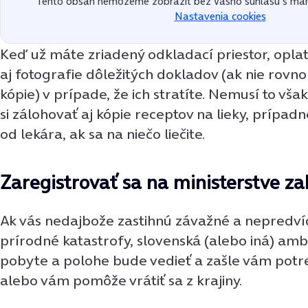
Tento obsah nemôžeme zobraziť bez Vášho súhlasu s mar
Nastavenia cookies
Keď už máte zriadený odkladací priestor, oplat
aj fotografie dôležitých dokladov (ak nie rovno 
kópie) v prípade, že ich stratíte. Nemusí to vša
si zálohovať aj kópie receptov na lieky, prípad
od lekára, ak sa na niečo liečite.
Zaregistrovať sa na ministerstve za
Ak vás nedajbože zastihnú závažné a nepredvíd
prírodné katastrofy, slovenská (alebo iná) a
pobyte a polohe bude vedieť a zašle vám potr
alebo vám pomôže vrátiť sa z krajiny.