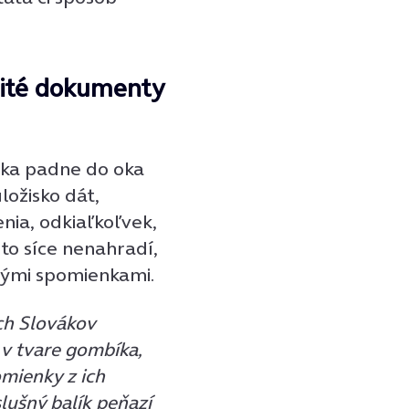
žité dokumenty
átka padne do oka
ložisko dát,
nia, odkiaľkoľvek,
 to síce nenahradí,
nými spomienkami.
ých Slovákov
v tvare gombíka,
mienky z ich
slušný balík peňazí