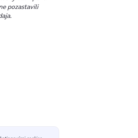
e pozastavili
daja.