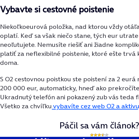
Vybavte si cestovné poistenie
Niekoľkoeurová položka, nad ktorou vždy otáľa
oplatí. Keď sa však niečo stane, tých eur utrat
neoľutujete. Nemusíte riešiť ani žiadne kompli
platiť za neflexibilné poistenie, ktoré ešte trv
doma.
S O2 cestovnou poistkou ste poistení za 2 eurá
200 000 eur, automaticky, hneď ako prekročíte
Ukradnutý telefón ani pokazený zub vás teda f
Všetko za chvíľku
vybavíte cez web O2 a aktivuj
Páčil sa vám článok