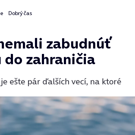
ie
Dobrý čas
e nemali zabudnúť
u do zahraničia
e ešte pár ďalších vecí, na ktoré