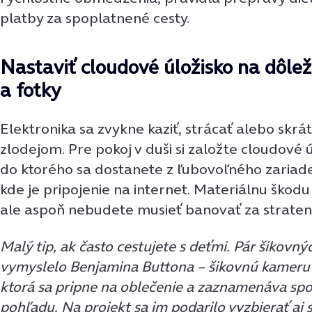
platby za spoplatnené cesty.
Nastaviť cloudové úložisko na dôle
a fotky
Elektronika sa zvykne kaziť, strácať alebo skr
zlodejom. Pre pokoj v duši si založte cloudové ú
do ktorého sa dostanete z ľubovoľného zariade
kde je pripojenie na internet. Materiálnu škodu
ale aspoň nebudete musieť banovať za strate
Malý tip, ak často cestujete s deťmi. Pár šikovn
vymyslelo Benjamina Buttona – šikovnú kameru 
ktorá sa pripne na oblečenie a zaznamenáva spo
pohľadu. Na projekt sa im podarilo vyzbierať aj 