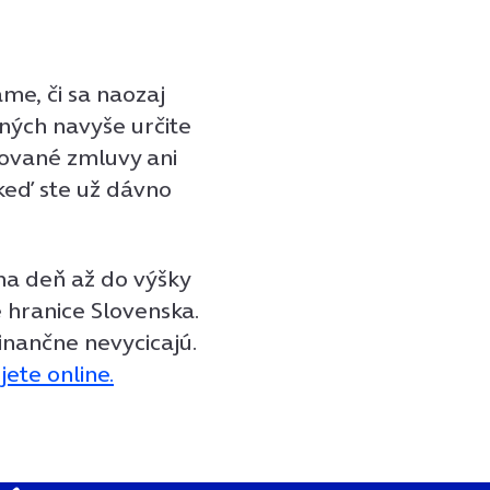
me, či sa naozaj
ených navyše určite
kované zmluvy ani
á keď ste už dávno
 na deň až do výšky
 hranice Slovenska.
inančne nevycicajú.
ete online.
?