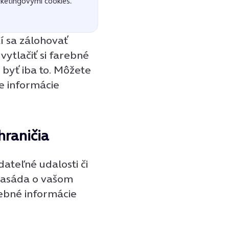
ketingovými cookies.
í sa zálohovať
vytlačiť si farebné
k byť iba to. Môžete
ne informácie
hraničia
ateľné udalosti či
mbasáda o vašom
ebné informácie