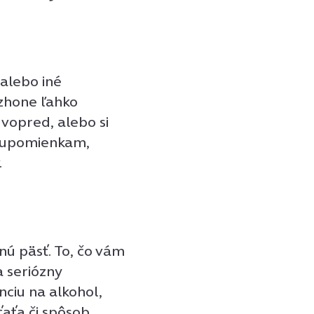
 alebo iné
 zhone ľahko
vopred, alebo si
a upomienkam,
.
tnú päsť. To, čo vám
a seriózny
nciu na alkohol,
aťa či spôsob