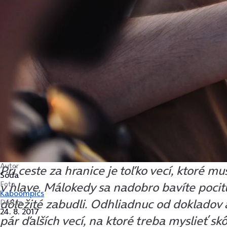
Autor
Pri ceste za hranice je toľko vecí, ktoré mu
Sóda
Foto
v hlave. Málokedy sa nadobro bavíte pocitu
Kaboompics
dôležité zabudli. Odhliadnuc od dokladov a
Dátum
24. 8. 2017
pár ďalších vecí, na ktoré treba myslieť skô