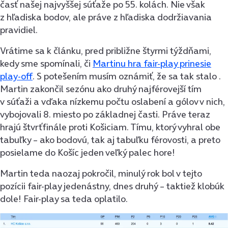
časť našej najvyššej súťaže po 55. kolách. Nie však
z hľadiska bodov, ale práve z hľadiska dodržiavania
pravidiel.
Vrátime sa k článku, pred približne štyrmi týždňami,
kedy sme spomínali, či
Martinu hra fair-play prinesie
play-off
. S potešením musím oznámiť, že sa tak stalo .
Martin zakončil sezónu ako druhý najférovejší tím
v súťaži a vďaka nízkemu počtu oslabení a gólov v nich,
vybojovali 8. miesto po základnej časti. Práve teraz
hrajú štvrťfinále proti Košiciam. Tímu, ktorý vyhral obe
tabuľky – ako bodovú, tak aj tabuľku férovosti, a preto
posielame do Košíc jeden veľký palec hore!
Martin teda naozaj pokročil, minulý rok bol v tejto
pozícii fair-play jedenástny, dnes druhý – taktiež klobúk
dole! Fair-play sa teda oplatilo.