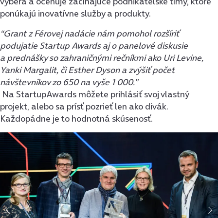
vyberá a oceňuje začínajúce podnikateľské tímy, ktoré
ponúkajú inovatívne služby a produkty.
“Grant z Férovej nadácie nám pomohol rozšíriť
podujatie Startup Awards aj o panelové diskusie
a prednášky so zahraničnými rečníkmi ako Uri Levine,
Yanki Margalit, či Esther Dyson a zvýšiť počet
návštevníkov zo 650 na vyše 1 000.”
Na StartupAwards
môžete prihlásiť svoj vlastný
projekt, alebo sa prísť pozrieť len ako divák.
Každopádne je to hodnotná skúsenosť.