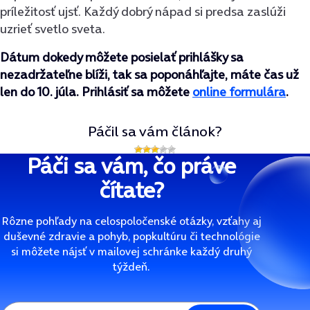
príležitosť ujsť. Každý dobrý nápad si predsa zaslúži
uzrieť svetlo sveta.
Dátum dokedy môžete posielať prihlášky sa
nezadržateľne blíži, tak sa poponáhľajte, máte čas už
len do 10. júla. Prihlásiť sa môžete
online formulára
.
Páčil sa vám článok?
Páči sa vám, čo práve
čítate?
Rôzne pohľady na celospoločenské otázky, vzťahy aj
duševné zdravie a pohyb, popkultúru či technológie
si môžete nájsť v mailovej schránke každý druhý
týždeň.