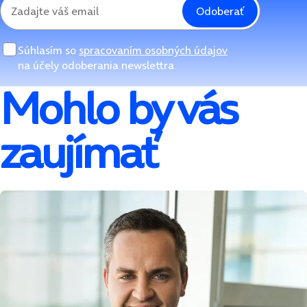
Odoberať
Súhlasím so
spracovaním osobných údajov
na účely odoberania newslettra
Mohlo by vás
zaujímať