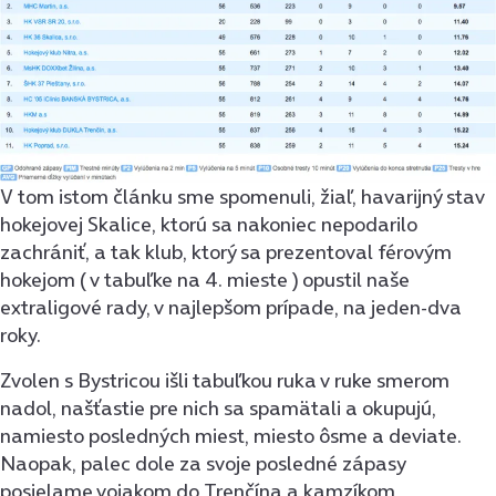
V tom istom článku sme spomenuli, žiaľ, havarijný stav
hokejovej Skalice, ktorú sa nakoniec nepodarilo
zachrániť, a tak klub, ktorý sa prezentoval férovým
hokejom ( v tabuľke na 4. mieste ) opustil naše
extraligové rady, v najlepšom prípade, na jeden-dva
roky.
Zvolen s Bystricou išli tabuľkou ruka v ruke smerom
nadol, našťastie pre nich sa spamätali a okupujú,
namiesto posledných miest, miesto ôsme a deviate.
Naopak, palec dole za svoje posledné zápasy
posielame vojakom do Trenčína a kamzíkom