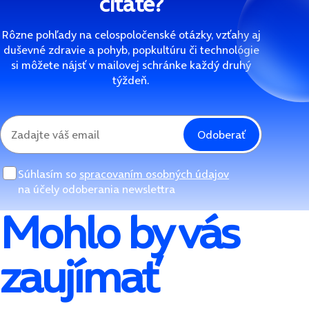
čítate?
Rôzne pohľady na celospoločenské otázky, vzťahy aj
duševné zdravie a pohyb, popkultúru či technológie
si môžete nájsť v mailovej schránke každý druhý
týždeň.
Odoberať
Súhlasím so
spracovaním osobných údajov
na účely odoberania newslettra
Mohlo by vás
zaujímať