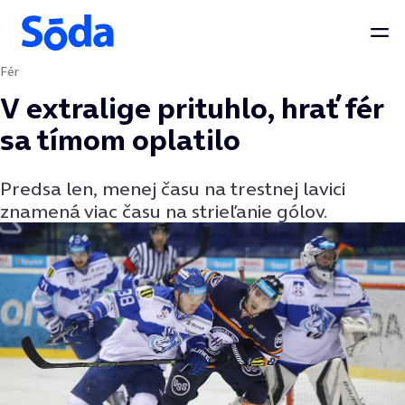
Otv
Fér
Preskočiť na obsah
V extralige prituhlo, hrať fér
sa tímom oplatilo
Predsa len, menej času na trestnej lavici
znamená viac času na strieľanie gólov.