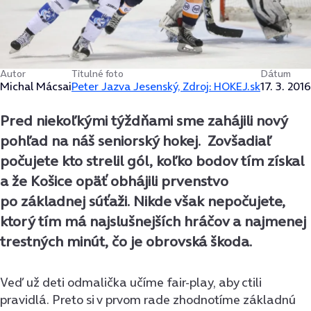
Autor
Titulné foto
Dátum
Michal Mácsai
Peter Jazva Jesenský, Zdroj: HOKEJ.sk
17. 3. 2016
Pred niekoľkými týždňami sme zahájili nový
pohľad na náš seniorský hokej. Zovšadiaľ
počujete kto strelil gól, koľko bodov tím získal
a že Košice opäť obhájili prvenstvo
po základnej súťaži. Nikde však nepočujete,
ktorý tím má najslušnejších hráčov a najmenej
trestných minút, čo je obrovská škoda.
Veď už deti odmalička učíme fair-play, aby ctili
pravidlá. Preto si v prvom rade zhodnotíme základnú