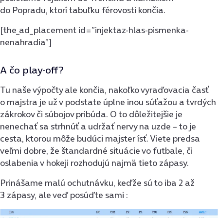
do Popradu, ktorí tabuľku férovosti končia.
[the_ad_placement id=”injektaz-hlas-pismenka-
nenahradia”]
A čo play-off?
Tu naše výpočty ale končia, nakoľko vyraďovacia časť
o majstra je už v podstate úplne inou súťažou a tvrdých
zákrokov či súbojov pribúda. O to dôležitejšie je
nenechať sa strhnúť a udržať nervy na uzde – to je
cesta, ktorou môže budúci majster ísť. Viete predsa
veľmi dobre, že štandardné situácie vo futbale, či
oslabenia v hokeji rozhodujú najmä tieto zápasy.
Prinášame malú ochutnávku, keďže sú to iba 2 až
3 zápasy, ale veď posúďte sami :