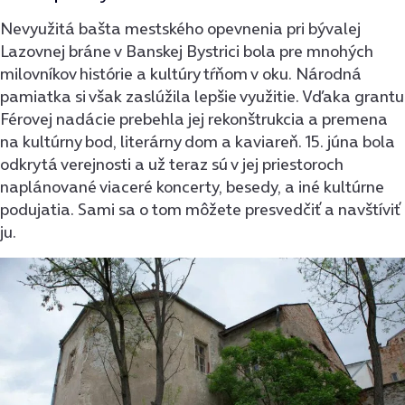
Nevyužitá bašta mestského opevnenia pri bývalej
Lazovnej bráne v Banskej Bystrici bola pre mnohých
milovníkov histórie a kultúry tŕňom v oku. Národná
pamiatka si však zaslúžila lepšie využitie. Vďaka grantu
Férovej nadácie prebehla jej rekonštrukcia a premena
na kultúrny bod, literárny dom a kaviareň. 15. júna bola
odkrytá verejnosti a už teraz sú v jej priestoroch
naplánované viaceré koncerty, besedy, a iné kultúrne
podujatia. Sami sa o tom môžete presvedčiť a navštíviť
ju.