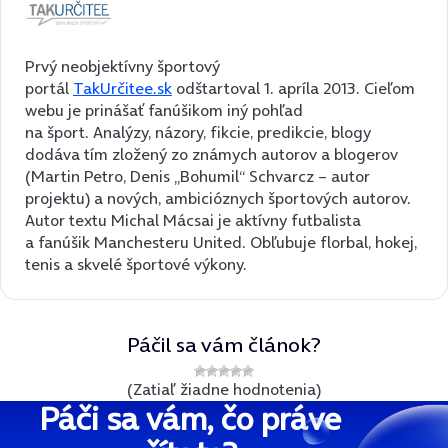
Prvý neobjektívny športový
portál
TakUrčitee.sk
odštartoval 1. apríla 2013. Cieľom
webu je prinášať fanúšikom iný pohľad
na šport. Analýzy, názory, fikcie, predikcie, blogy
dodáva tím zložený zo známych autorov a blogerov
(Martin Petro, Denis „Bohumil“ Schvarcz – autor
projektu) a nových, ambicióznych športových autorov.
Autor textu Michal Mácsai je aktívny futbalista
a fanúšik Manchesteru United. Obľubuje florbal, hokej,
tenis a skvelé športové výkony.
Páčil sa vám článok?
(Zatiaľ žiadne hodnotenia)
Páči sa vám, čo práve