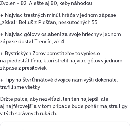
Zvolen – 82. A ešte aj 80, keby náhodou
+ Najviac trestných minút hráča v jednom zápase
„získal“ Belluš z Piešťan, neskutočných 55
+ Najviac gólov v oslabení za svoje hriechy v jednom
zápase dostal Trenčín, až 4
+ Bystrických Zorov pomstiteľov to vynieslo
na piedestál tímu, ktorí strelil najviac gólov v jednom
zápase z presiloviek
+ Tipy na štvrťfinálové dvojice nám vyšli dokonale,
trafili sme všetky
Držte palce, aby nezvíťazil len ten najlepší, ale
aj najférovejší a v tom prípade bude pohár majstra ligy
v tých správnych rukách.