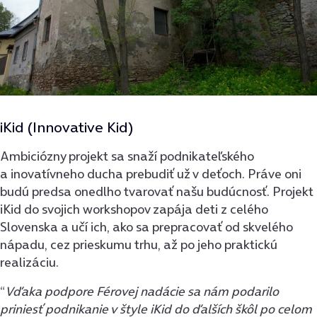
iKid (Innovative Kid)
Ambiciózny projekt sa snaží podnikateľského
a inovatívneho ducha prebudiť už v deťoch. Práve oni
budú predsa onedlho tvarovať našu budúcnosť. Projekt
iKid do svojich workshopov zapája deti z celého
Slovenska a učí ich, ako sa prepracovať od skvelého
nápadu, cez prieskumu trhu, až po jeho praktickú
realizáciu.
“
Vďaka podpore Férovej nadácie sa nám podarilo
priniesť podnikanie v štyle iKid do ďalších škôl po celom