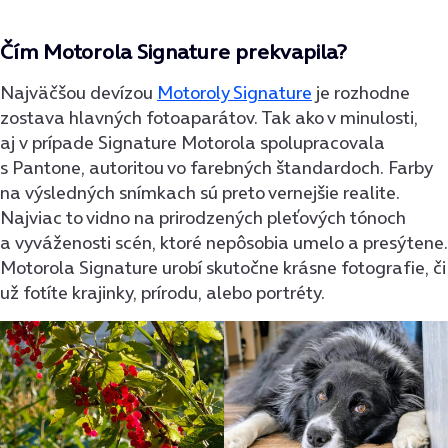
Čím Motorola Signature prekvapila?
Najväčšou devízou
Motoroly Signature
je rozhodne
zostava hlavných fotoaparátov. Tak ako v minulosti,
aj v prípade Signature Motorola spolupracovala
s Pantone, autoritou vo farebných štandardoch. Farby
na výsledných snímkach sú preto vernejšie realite.
Najviac to vidno na prirodzených pleťových tónoch
a vyváženosti scén, ktoré nepôsobia umelo a presýtene.
Motorola Signature urobí skutočne krásne fotografie, či
už fotíte krajinky, prírodu, alebo portréty.