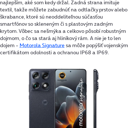
najlepším, aké som kedy držal. Zadná strana imituje
textil, takže môžete zabudnúť na odtlačky prstov alebo
škrabance, ktoré sú neoddeliteľnou súčasťou
smartfónov so skleneným či s plastovým zadným
krytom. Vôbec sa nešmýka a celkovo pôsobí robustným
dojmom, o čo sa stará aj hliníkový rám. A nie je to len
dojem –
Motorola Signature
sa môže popýšiť vojenským
certifikátom odolnosti a ochranou IP68 a IP69.