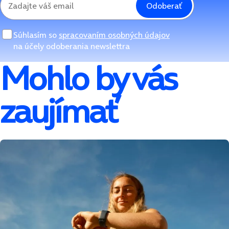
Odoberať
Súhlasím so
spracovaním osobných údajov
na účely odoberania newslettra
Mohlo by vás
zaujímať