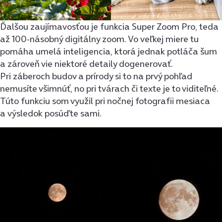
Ďalšou zaujímavosťou je funkcia Super Zoom Pro, teda
až 100-násobný digitálny zoom. Vo veľkej miere tu
pomáha umelá inteligencia, ktorá jednak potláča šum
a zároveň vie niektoré detaily dogenerovať.
Pri záberoch budov a prírody si to na prvý pohľad
nemusíte všimnúť, no pri tvárach či texte je to viditeľné.
Túto funkciu som využil pri nočnej fotografii mesiaca
a výsledok posúďte sami.