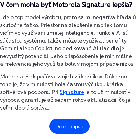
V čom mohla byť Motorola Signature lepšia?
Ide o top model výrobcu, preto sa mi negatíva hľadajú
skutočne ťažko. Priestor na zlepšenie napriek tomu
vidím vo využívaní umelej inteligencie. Funkcie AI sú
súčasťou systému, takže môžete využívať benefity
Gemini alebo Copilot, no dedikované AI tlačidlo je
nevyužitý potenciál. Jeho prispôsobenie je minimálne
a frekvencia jeho využitia bola v mojom prípade nízka.
Motorola však počúva svojich zákazníkov. Dôkazom
toho je, že v minulosti bola častou výčitkou krátka
softvérová podpora. Pri
Signature
je to už minulosť –
výrobca garantuje až sedem rokov aktualizácií, čo je
veľmi dobrá správa.