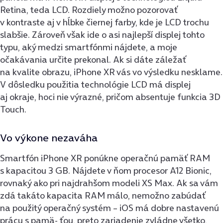
Retina, teda LCD. Rozdiely možno pozorovať
v kontraste aj v hĺbke čiernej farby, kde je LCD trochu
slabšie. Zároveň však ide o asi najlepší displej tohto
typu, aký medzi smartfónmi nájdete, a moje
očakávania určite prekonal. Ak si dáte záležať
na kvalite obrazu, iPhone XR vás vo výsledku nesklame.
V dôsledku použitia technológie LCD má displej
aj okraje, hoci nie výrazné, pričom absentuje funkcia 3D
Touch.
Vo výkone nezaváha
Smartfón iPhone XR ponúkne operačnú pamäť RAM
s kapacitou 3 GB. Nájdete v ňom procesor A12 Bionic,
rovnaký ako pri najdrahšom modeli XS Max. Ak sa vám
zdá takáto kapacita RAM málo, nemožno zabúdať
na použitý operačný systém – iOS má dobre nastavenú
prácu s pamä- ťou, preto zariadenie zvládne všetko,