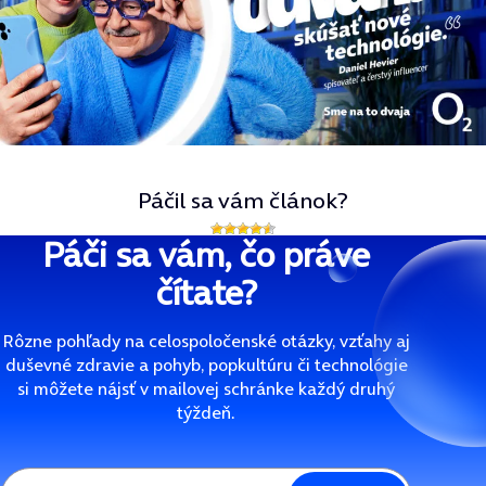
Páčil sa vám článok?
Páči sa vám, čo práve
čítate?
Rôzne pohľady na celospoločenské otázky, vzťahy aj
duševné zdravie a pohyb, popkultúru či technológie
si môžete nájsť v mailovej schránke každý druhý
týždeň.