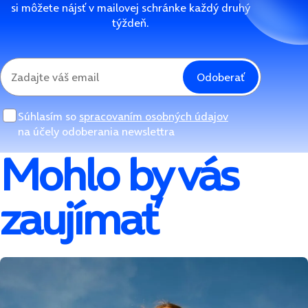
si môžete nájsť v mailovej schránke každý druhý
týždeň.
Odoberať
Súhlasím so
spracovaním osobných údajov
na účely odoberania newslettra
Mohlo by vás
zaujímať