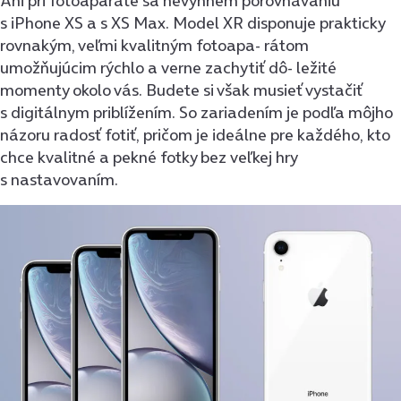
Ani pri fotoaparáte sa nevyhnem porovnávaniu
s iPhone XS a s XS Max. Model XR disponuje prakticky
rovnakým, veľmi kvalitným fotoapa- rátom
umožňujúcim rýchlo a verne zachytiť dô- ležité
momenty okolo vás. Budete si však musieť vystačiť
s digitálnym priblížením. So zariadením je podľa môjho
názoru radosť fotiť, pričom je ideálne pre každého, kto
chce kvalitné a pekné fotky bez veľkej hry
s nastavovaním.