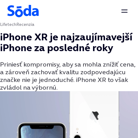
Otvor
Lifetech
Recenzia
Preskočiť na obsah
iPhone XR je najzaujímavejší
iPhone za posledné roky
Priniesť kompromisy, aby sa mohla znížiť cena,
a zároveň zachovať kvalitu zodpovedajúcu
značke nie je jednoduché. iPhone XR to však
zvládol na výbornú.