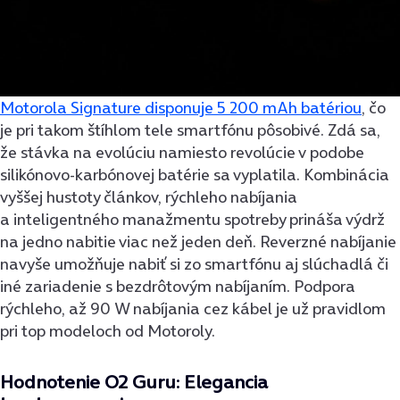
Motorola Signature disponuje 5 200 mAh batériou
, čo
je pri takom štíhlom tele smartfónu pôsobivé. Zdá sa,
že stávka na evolúciu namiesto revolúcie v podobe
silikónovo-karbónovej batérie sa vyplatila. Kombinácia
vyššej hustoty článkov, rýchleho nabíjania
a inteligentného manažmentu spotreby prináša výdrž
na jedno nabitie viac než jeden deň. Reverzné nabíjanie
navyše umožňuje nabiť si zo smartfónu aj slúchadlá či
iné zariadenie s bezdrôtovým nabíjaním. Podpora
rýchleho, až 90 W nabíjania cez kábel je už pravidlom
pri top modeloch od Motoroly.
Hodnotenie O2 Guru: Elegancia