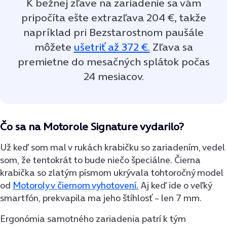
K bežnej zľave na zariadenie sa vám
pripočíta ešte extrazľava 204 €, takže
napríklad pri Bezstarostnom paušále
môžete
ušetriť až 372 €.
Zľava sa
premietne do mesačných splátok počas
24 mesiacov.
Čo sa na Motorole Signature vydarilo?
Už keď som mal v rukách krabičku so zariadením, vedel
som, že tentokrát to bude niečo špeciálne. Čierna
krabička so zlatým písmom ukrývala tohtoročný model
od
Motoroly v čiernom vyhotovení.
Aj keď ide o veľký
smartfón, prekvapila ma jeho štíhlosť – len 7 mm.
Ergonómia samotného zariadenia patrí k tým