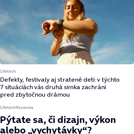
Lifetech
Defekty, festivaly aj stratené deti: v týchto
7 situáciách vás druhá simka zachráni
pred zbytočnou drámou
Lifetech
Recenzia
Pýtate sa, či dizajn, výkon
alebo „vychytávky“?