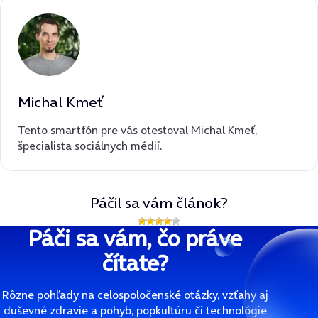
Michal Kmeť
Tento smartfón pre vás otestoval Michal Kmeť,
špecialista sociálnych médií.
Páčil sa vám článok?
Páči sa vám, čo práve
čítate?
Rôzne pohľady na celospoločenské otázky, vzťahy aj
duševné zdravie a pohyb, popkultúru či technológie