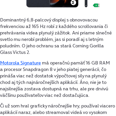
Dominantný 6,8-palcový displej s obnovovacou
frekvenciou až 165 Hz robí z každého scrollovania či
prehrávania videa plynulý zážitok. Ani priame slnečné
svetlo mu nerobí problém, jas si poradí aj s letným
poludním. O jeho ochranu sa stará Corning Gorilla
Glass Victus 2.
Motorola Signature
má operačnú pamäť 16 GB RAM
a procesor Snapdragon 8 v jeho piatej generácii, čo
prináša viac než dostatok výpočtovej sily na plynulý
chod aj tých najnáročnejších aplikácií. Áno, nie je to
najsilnejšia zostava dostupná na trhu, ale pre drvivú
väčšinu používateľov viac než dostačujúca.
Či už som hral graficky náročnejšie hry, používal viacero
aplikácií naraz, alebo streamoval videá vo vysokom