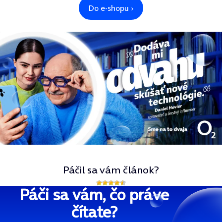
Páčil sa vám článok?
Páči sa vám, čo práve
čítate?