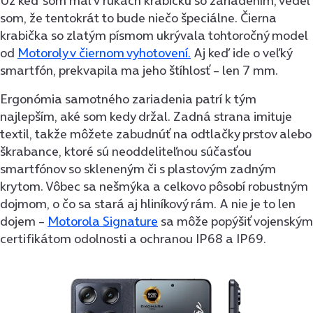
Už keď som mal v rukách krabičku so zariadením, vedel
som, že tentokrát to bude niečo špeciálne. Čierna
krabička so zlatým písmom ukrývala tohtoročný model
od
Motoroly v čiernom vyhotovení.
Aj keď ide o veľký
smartfón, prekvapila ma jeho štíhlosť – len 7 mm.
Ergonómia samotného zariadenia patrí k tým
najlepším, aké som kedy držal. Zadná strana imituje
textil, takže môžete zabudnúť na odtlačky prstov alebo
škrabance, ktoré sú neoddeliteľnou súčasťou
smartfónov so skleneným či s plastovým zadným
krytom. Vôbec sa nešmýka a celkovo pôsobí robustným
dojmom, o čo sa stará aj hliníkový rám. A nie je to len
dojem –
Motorola Signature
sa môže popýšiť vojenským
certifikátom odolnosti a ochranou IP68 a IP69.