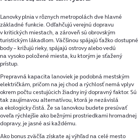
Lanovky plnia v rôznych metropolách dve hlavné
základné funkcie. Odľahčujú verejnú dopravu
v kritických miestach, a zároveň sú obrovským
turistickým lákadlom. Väčšinou spájajú ťažko dostupné
body – križujú rieky, spájajú ostrovy alebo vedú
na vysoko položené miesta, ku ktorým je sťažený
prístup.
Prepravná kapacita lanoviek je podobná mestským
električkám, pričom na jej chod a rýchlosť nemá vplyv
okrem počtu cestujúcich žiadny iný dopravný faktor. Sú
tak zaujímavou alternatívou, ktorá je nezávislá
a ekologicky čistá. Že sa lanovkou budete presúvať
oveľa rýchlejšie ako bežnými prostriedkami hromadnej
dopravy, je jasné asi každému.
Ako bonus zväčša získate aj výhľad na celé mesto