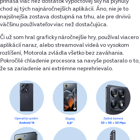
prináša viac než dostatok výpočtovej sily na plynulý
chod aj tých najnáročnejších aplikácií. Áno, nie je to
najsilnejšia zostava dostupná na trhu, ale pre drvivú
väčšinu používateľov viac než dostačujúca.
Či už som hral graficky náročnejšie hry, používal viacero
aplikácií naraz, alebo streamoval videá vo vysokom
rozlíšení, Motorola zvládla všetko bez zaváhania.
Pokročilé chladenie procesora sa navyše postaralo o to,
že sa zariadenie ani extrémne neprehrievalo.