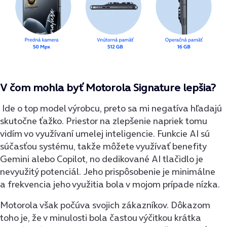
V čom mohla byť Motorola Signature lepšia?
Ide o top model výrobcu, preto sa mi negatíva hľadajú
skutočne ťažko. Priestor na zlepšenie napriek tomu
vidím vo využívaní umelej inteligencie. Funkcie AI sú
súčasťou systému, takže môžete využívať benefity
Gemini alebo Copilot, no dedikované AI tlačidlo je
nevyužitý potenciál. Jeho prispôsobenie je minimálne
a frekvencia jeho využitia bola v mojom prípade nízka.
Motorola však počúva svojich zákazníkov. Dôkazom
toho je, že v minulosti bola častou výčitkou krátka