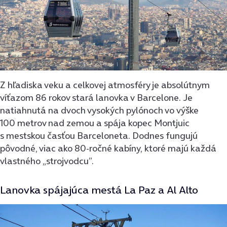
Z hľadiska veku a celkovej atmosféry je absolútnym
víťazom 86 rokov stará lanovka v Barcelone. Je
natiahnutá na dvoch vysokých pylónoch vo výške
100 metrov nad zemou a spája kopec Montjuic
s mestskou časťou Barceloneta. Dodnes fungujú
pôvodné, viac ako 80-ročné kabíny, ktoré majú každá
vlastného „strojvodcu”.
Lanovka spájajúca mestá La Paz a Al Alto