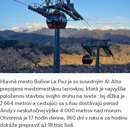
Hlavné mesto Bolívie La Paz je so susedným Al Alto
prepojené medzimestskou lanovkou, ktorá je najvyššie
položenou stavbou svojho druhu na svete. Jej dĺžka je
2 664 metrov a cestujúci sa s ňou dostávajú ponad
Andy v neskutočnej výške 4 000 metrov nad morom.
Otvorená je 17 hodín denne, 360 dní v roku a za hodinu
dokáže prepraviť až 18 tisíc ľudí.