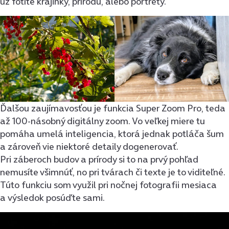
už fotíte krajinky, prírodu, alebo portréty.
Ďalšou zaujímavosťou je funkcia Super Zoom Pro, teda
až 100-násobný digitálny zoom. Vo veľkej miere tu
pomáha umelá inteligencia, ktorá jednak potláča šum
a zároveň vie niektoré detaily dogenerovať.
Pri záberoch budov a prírody si to na prvý pohľad
nemusíte všimnúť, no pri tvárach či texte je to viditeľné.
Túto funkciu som využil pri nočnej fotografii mesiaca
a výsledok posúďte sami.