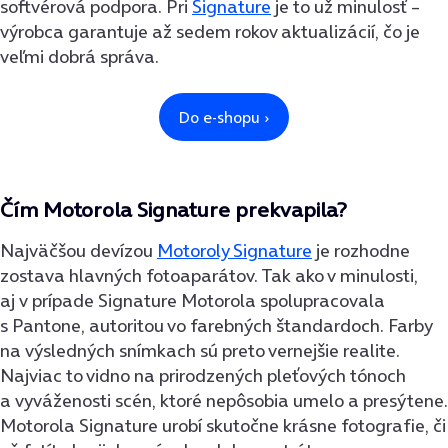
softvérová podpora. Pri
Signature
je to už minulosť –
výrobca garantuje až sedem rokov aktualizácií, čo je
veľmi dobrá správa.
Čím Motorola Signature prekvapila?
Najväčšou devízou
Motoroly Signature
je rozhodne
zostava hlavných fotoaparátov. Tak ako v minulosti,
aj v prípade Signature Motorola spolupracovala
s Pantone, autoritou vo farebných štandardoch. Farby
na výsledných snímkach sú preto vernejšie realite.
Najviac to vidno na prirodzených pleťových tónoch
a vyváženosti scén, ktoré nepôsobia umelo a presýtene.
Motorola Signature urobí skutočne krásne fotografie, či