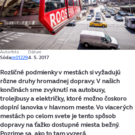
Autor
foto
Dátum
Sóda
m01229
4. 5. 2017
Rozličné podmienky v mestách si vyžadujú
rôzne druhy hromadnej dopravy. V našich
končinách sme zvyknutí na autobusy,
trolejbusy a električky, ktoré možno čoskoro
doplní lanovka v hlavnom meste. Vo viacerých
mestách po celom svete je tento spôsob
dopravy na ťažko dostupné miesta bežný.
Pozrime sa, ako to tam vyzerá.