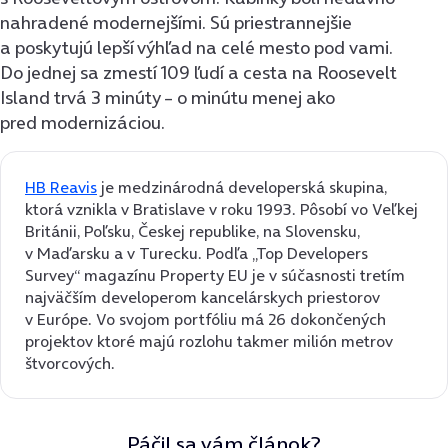
nahradené modernejšími. Sú priestrannejšie
a poskytujú lepší výhľad na celé mesto pod vami.
Do jednej sa zmestí 109 ľudí a cesta na Roosevelt
Island trvá 3 minúty – o minútu menej ako
pred modernizáciou.
HB Reavis
je medzinárodná developerská skupina,
ktorá vznikla v Bratislave v roku 1993. Pôsobí vo Veľkej
Británii, Poľsku, Českej republike, na Slovensku,
v Maďarsku a v Turecku. Podľa „Top Developers
Survey“ magazínu Property EU je v súčasnosti tretím
najväčším developerom kancelárskych priestorov
v Európe. Vo svojom portfóliu má 26 dokončených
projektov ktoré majú rozlohu takmer milión metrov
štvorcových.
Páčil sa vám článok?