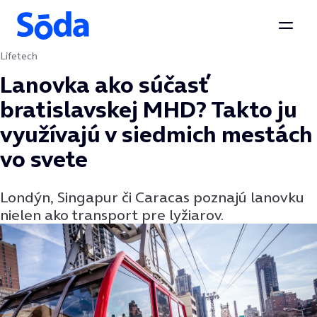
Otvor
Lifetech
Preskočiť na obsah
Lanovka ako súčasť
bratislavskej MHD? Takto ju
využívajú v siedmich mestách
vo svete
Londýn, Singapur či Caracas poznajú lanovku
nielen ako transport pre lyžiarov.