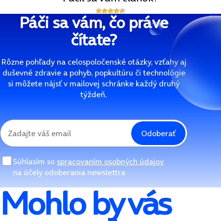
Páči sa vám, čo práve
čítate?
Rôzne pohľady na celospoločenské otázky, vzťahy aj
duševné zdravie a pohyb, popkultúru či technológie
si môžete nájsť v mailovej schránke každý druhý
týždeň.
Odoberať
Súhlasím so
spracovaním osobných údajov
na účely odoberania newslettra
Mohlo by vás