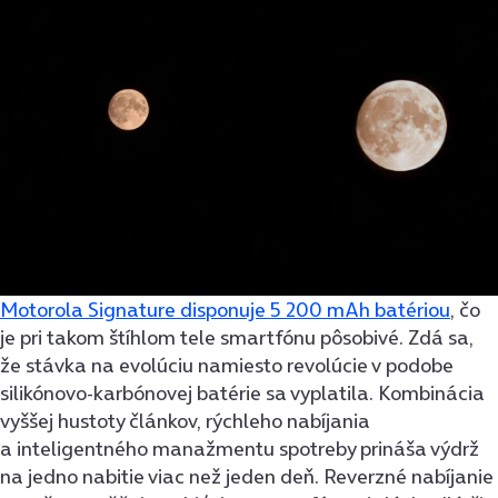
Motorola Signature disponuje 5 200 mAh batériou
, čo
je pri takom štíhlom tele smartfónu pôsobivé. Zdá sa,
že stávka na evolúciu namiesto revolúcie v podobe
silikónovo-karbónovej batérie sa vyplatila. Kombinácia
vyššej hustoty článkov, rýchleho nabíjania
a inteligentného manažmentu spotreby prináša výdrž
na jedno nabitie viac než jeden deň. Reverzné nabíjanie