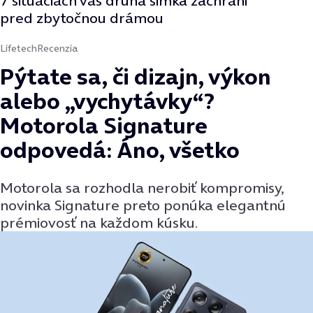
7 situáciách vás druhá simka zachráni
pred zbytočnou drámou
Lifetech
Recenzia
Pýtate sa, či dizajn, výkon
alebo „vychytávky“?
Motorola Signature
odpovedá: Áno, všetko
Motorola sa rozhodla nerobiť kompromisy,
novinka Signature preto ponúka elegantnú
prémiovosť na každom kúsku.