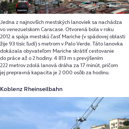
Jedna z najnovších mestských lanoviek sa nachádza
vo venezuelskom Caracase. Otvorená bola v roku
2012 a spája mestskú časť Mariche (v spádovej oblasti
žije 93 tisíc ľudí) s metrom v Palo Verde. Táto lanovka
dokázala obyvateľom Mariche skrátiť cestovanie
do práce až o 2 hodiny. 4 813 m s prevýšením
222 metrov zdolá lanová dráha za 17 minút, pričom
jej prepravná kapacita je 2 000 osôb za hodinu.
Koblenz Rheinseilbahn