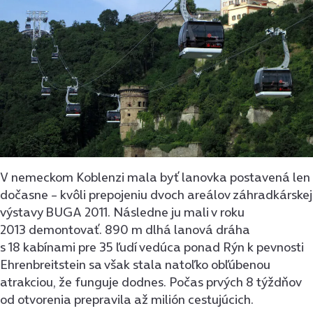
V nemeckom Koblenzi mala byť lanovka postavená len
dočasne – kvôli prepojeniu dvoch areálov záhradkárskej
výstavy BUGA 2011. Následne ju mali v roku
2013 demontovať. 890 m dlhá lanová dráha
s 18 kabínami pre 35 ľudí vedúca ponad Rýn k pevnosti
Ehrenbreitstein sa však stala natoľko obľúbenou
atrakciou, že funguje dodnes. Počas prvých 8 týždňov
od otvorenia prepravila až milión cestujúcich.