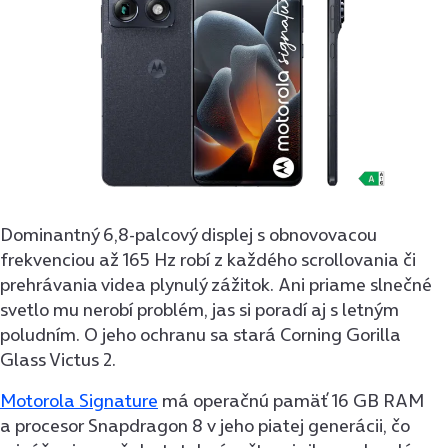
Dominantný 6,8-palcový displej s obnovovacou
frekvenciou až 165 Hz robí z každého scrollovania či
prehrávania videa plynulý zážitok. Ani priame slnečné
svetlo mu nerobí problém, jas si poradí aj s letným
poludním. O jeho ochranu sa stará Corning Gorilla
Glass Victus 2.
Motorola Signature
má operačnú pamäť 16 GB RAM
a procesor Snapdragon 8 v jeho piatej generácii, čo