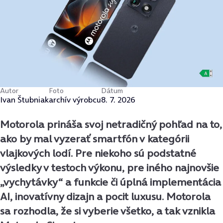
Autor
Foto
Dátum
Ivan Štubniak
archív výrobcu
8. 7. 2026
Motorola prináša svoj netradičný pohľad na to,
ako by mal vyzerať smartfón v kategórii
vlajkových lodí. Pre niekoho sú podstatné
výsledky v testoch výkonu, pre iného najnovšie
„vychytávky“ a funkcie či úplná implementácia
AI, inovatívny dizajn a pocit luxusu. Motorola
sa rozhodla, že si vyberie všetko, a tak vznikla