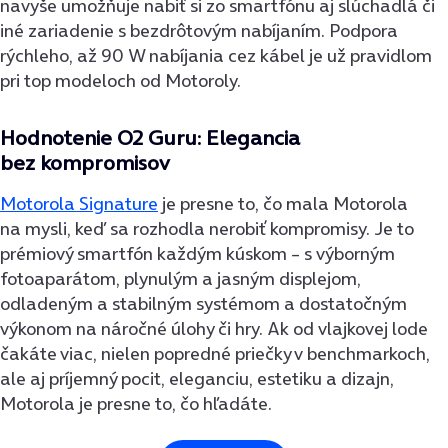
navyše umožňuje nabiť si zo smartfónu aj slúchadlá či
iné zariadenie s bezdrôtovým nabíjaním. Podpora
rýchleho, až 90 W nabíjania cez kábel je už pravidlom
pri top modeloch od Motoroly.
Hodnotenie O2 Guru: Elegancia
bez kompromisov
Motorola Signature
je presne to, čo mala Motorola
na mysli, keď sa rozhodla nerobiť kompromisy. Je to
prémiový smartfón každým kúskom – s výborným
fotoaparátom, plynulým a jasným displejom,
odladeným a stabilným systémom a dostatočným
výkonom na náročné úlohy či hry. Ak od vlajkovej lode
čakáte viac, nielen popredné priečky v benchmarkoch,
ale aj príjemný pocit, eleganciu, estetiku a dizajn,
Motorola je presne to, čo hľadáte.