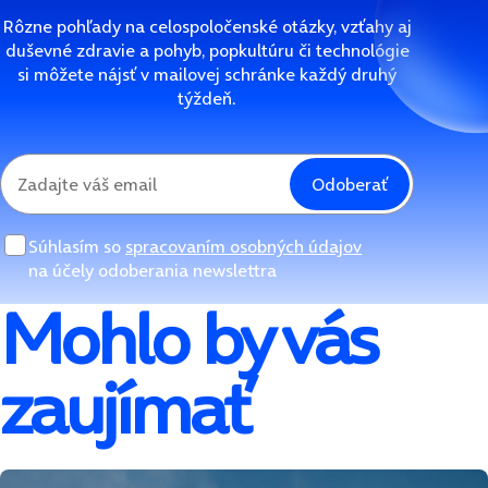
Rôzne pohľady na celospoločenské otázky, vzťahy aj
duševné zdravie a pohyb, popkultúru či technológie
si môžete nájsť v mailovej schránke každý druhý
týždeň.
Odoberať
Súhlasím so
spracovaním osobných údajov
na účely odoberania newslettra
Mohlo by vás
zaujímať