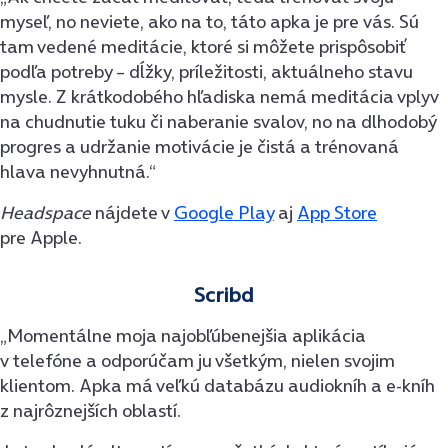
myseľ, no neviete, ako na to, táto apka je pre vás. Sú
tam vedené meditácie, ktoré si môžete prispôsobiť
podľa potreby – dĺžky, príležitosti, aktuálneho stavu
mysle. Z krátkodobého hľadiska nemá meditácia vplyv
na chudnutie tuku či naberanie svalov, no na dlhodobý
progres a udržanie motivácie je čistá a trénovaná
hlava nevyhnutná.“
Headspace
nájdete v
Google Play
aj
App Store
pre Apple.
Scribd
„Momentálne moja najobľúbenejšia aplikácia
v telefóne a odporúčam ju všetkým, nielen svojim
klientom. Apka má veľkú databázu audiokníh a e-kníh
z najrôznejších oblastí.