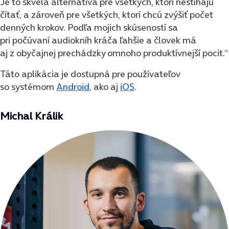
Je to skvelá alternatíva pre všetkých, ktorí nestíhajú
čítať, a zároveň pre všetkých, ktorí chcú zvýšiť počet
denných krokov. Podľa mojich skúseností sa
pri počúvaní audiokníh kráča ľahšie a človek má
aj z obyčajnej prechádzky omnoho produktívnejší pocit.“
Táto aplikácia je dostupná pre používateľov
so systémom
Android
, ako aj
iOS
.
Michal Králik