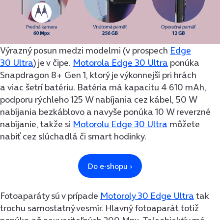
Výrazný posun medzi modelmi (v prospech
Edge
30 Ultra
) je v čipe.
Motorola Edge 30 Ultra
ponúka
Snapdragon 8+ Gen 1, ktorý je výkonnejší pri hrách
a viac šetrí batériu. Batéria má kapacitu 4 610 mAh,
podporu rýchleho 125 W nabíjania cez kábel, 50 W
nabíjania bezkáblovo a navyše ponúka 10 W reverzné
nabíjanie, takže si
Motorolu Edge 30 Ultra
môžete
nabiť cez slúchadlá či smart hodinky.
Fotoaparáty sú v prípade
Motoroly 30 Edge Ultra
tak
trochu samostatný vesmír. Hlavný fotoaparát totiž