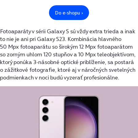
Fotoaparáty v sérii Galaxy S sú vždy extra trieda a inak
to nie je ani pri Galaxy S23. Kombinácia hlavného
50 Mpx fotoaparátu so širokým 12 Mpx fotoaparátom
so zorným uhlom 120 stupňov a 10 Mpx teleobjektívom,
ktorý ponúka 3-násobné optické priblíženie, sa postará
o zážitkové fotografie, ktoré aj v náročných svetelných
podmienkach v noci budú vyzerať profesionálne.