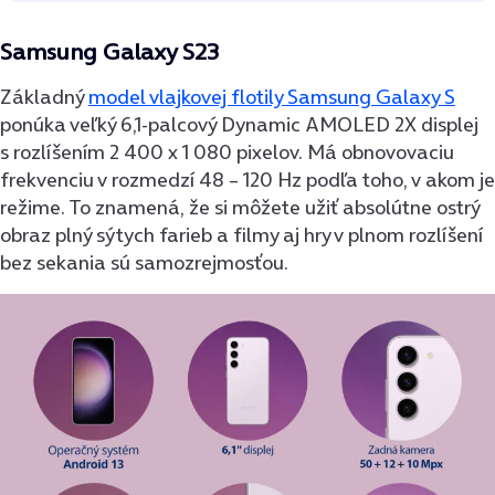
Samsung Galaxy S23
Základný
model vlajkovej flotily Samsung Galaxy S
ponúka veľký 6,1-palcový Dynamic AMOLED 2X displej
s rozlíšením 2 400 x 1 080 pixelov. Má obnovovaciu
frekvenciu v rozmedzí 48 – 120 Hz podľa toho, v akom je
režime. To znamená, že si môžete užiť absolútne ostrý
obraz plný sýtych farieb a filmy aj hry v plnom rozlíšení
bez sekania sú samozrejmosťou.