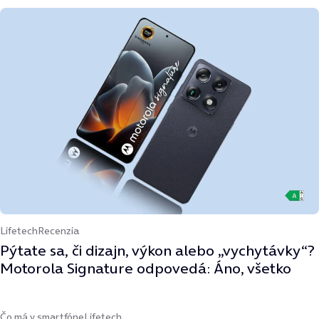
Lifetech
Recenzia
Pýtate sa, či dizajn, výkon alebo „vychytávky“?
Motorola Signature odpovedá: Áno, všetko
Čo má v smartfóne
Lifetech