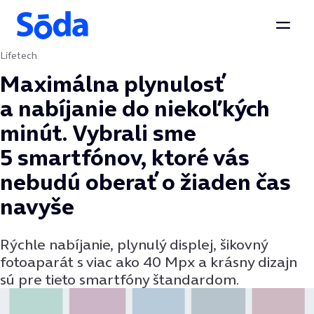
Otvor
Lifetech
Preskočiť na obsah
Maximálna plynulosť
a nabíjanie do niekoľkých
minút. Vybrali sme
5 smartfónov, ktoré vás
nebudú oberať o žiaden čas
navyše
Rýchle nabíjanie, plynulý displej, šikovný
fotoaparát s viac ako 40 Mpx a krásny dizajn
sú pre tieto smartfóny štandardom.