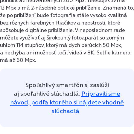
ponúka až neuveriteľných 200 Mpx. Teleobjektív má
12 Mpx a má 2-násobné optické priblíženie. Znamená to,
že po priblížení bude fotografia stále vysoko kvalitná
bez rôznych farebných fliačikov a neostrostí, ktoré
spôsobuje digitálne priblíženie. V neposlednom rade
môžete využívať aj širokouhlý fotoaparát so zorným
uhlom 114 stupňov, ktorý má dych berúcich 50 Mpx,
a nechýba ani možnosť točiť videá v 8K. Selfie kamera
má až 60 Mpx.
Spoľahlivý smartfón si zaslúži
aj spoľahlivé slúchadlá.
Pripravili sme
návod, podľa ktorého si nájdete vhodné
slúchadlá