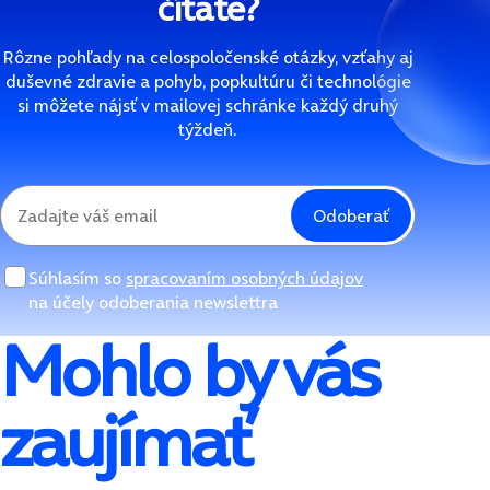
čítate?
Rôzne pohľady na celospoločenské otázky, vzťahy aj
duševné zdravie a pohyb, popkultúru či technológie
si môžete nájsť v mailovej schránke každý druhý
týždeň.
Odoberať
Súhlasím so
spracovaním osobných údajov
na účely odoberania newslettra
Mohlo by vás
zaujímať