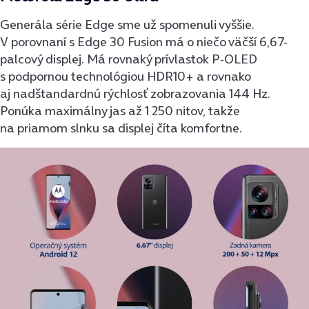
Generála série Edge sme už spomenuli vyššie.
V porovnaní s Edge 30 Fusion má o niečo väčší 6,67-
palcový displej. Má rovnaký prívlastok P-OLED
s podpornou technológiou HDR10+ a rovnako
aj nadštandardnú rýchlosť zobrazovania 144 Hz.
Ponúka maximálny jas až 1 250 nitov, takže
na priamom slnku sa displej číta komfortne.