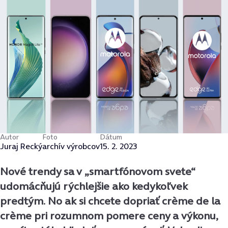
Autor
Foto
Dátum
Juraj Recký
archív výrobcov
15. 2. 2023
Nové trendy sa v
„
smartfónovom svete
“
udomácňujú rýchlejšie ako kedykoľvek
predtým. No ak si chcete dopriať crème de la
crème pri rozumnom pomere ceny a výkonu,