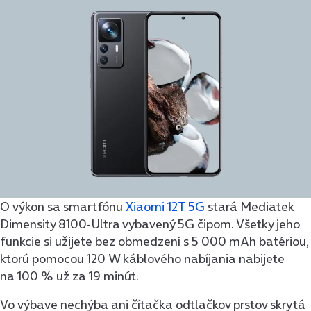
O výkon sa smartfónu
Xiaomi 12T 5G
stará Mediatek
Dimensity 8100-Ultra vybavený 5G čipom. Všetky jeho
funkcie si užijete bez obmedzení s 5 000 mAh batériou,
ktorú pomocou 120 W káblového nabíjania nabijete
na 100 % už za 19 minút.
Vo výbave nechýba ani čítačka odtlačkov prstov skrytá