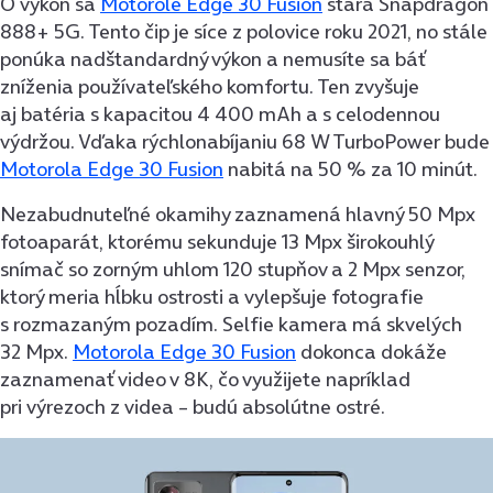
O výkon sa
Motorole Edge 30 Fusion
stará Snapdragon
888+ 5G. Tento čip je síce z polovice roku 2021, no stále
ponúka nadštandardný výkon a nemusíte sa báť
zníženia používateľského komfortu. Ten zvyšuje
aj batéria s kapacitou 4 400 mAh a s celodennou
výdržou. Vďaka rýchlonabíjaniu 68 W TurboPower bude
Motorola Edge 30 Fusion
nabitá na 50 % za 10 minút.
Nezabudnuteľné okamihy zaznamená hlavný 50 Mpx
fotoaparát, ktorému sekunduje 13 Mpx širokouhlý
snímač so zorným uhlom 120 stupňov a 2 Mpx senzor,
ktorý meria hĺbku ostrosti a vylepšuje fotografie
s rozmazaným pozadím. Selfie kamera má skvelých
32 Mpx.
Motorola Edge 30 Fusion
dokonca dokáže
zaznamenať video v 8K, čo využijete napríklad
pri výrezoch z videa – budú absolútne ostré.