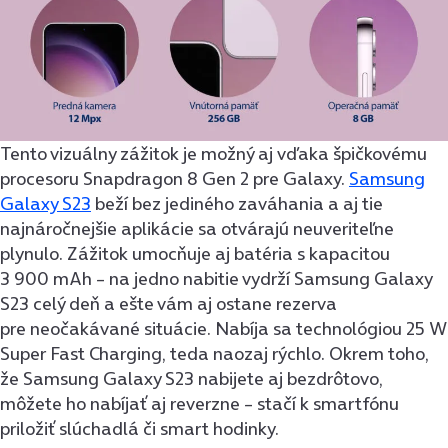
Tento vizuálny zážitok je možný aj vďaka špičkovému
procesoru Snapdragon 8 Gen 2 pre Galaxy.
Samsung
Galaxy S23
beží bez jediného zaváhania a aj tie
najnáročnejšie aplikácie sa otvárajú neuveriteľne
plynulo. Zážitok umocňuje aj batéria s kapacitou
3 900 mAh – na jedno nabitie vydrží Samsung Galaxy
S23 celý deň a ešte vám aj ostane rezerva
pre neočakávané situácie. Nabíja sa technológiou 25 W
Super Fast Charging, teda naozaj rýchlo. Okrem toho,
že Samsung Galaxy S23 nabijete aj bezdrôtovo,
môžete ho nabíjať aj reverzne – stačí k smartfónu
priložiť slúchadlá či smart hodinky.