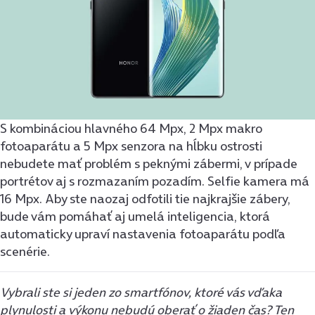
S kombináciou hlavného 64 Mpx, 2 Mpx makro
fotoaparátu a 5 Mpx senzora na hĺbku ostrosti
nebudete mať problém s peknými zábermi, v prípade
portrétov aj s rozmazaním pozadím. Selfie kamera má
16 Mpx. Aby ste naozaj odfotili tie najkrajšie zábery,
bude vám pomáhať aj umelá inteligencia, ktorá
automaticky upraví nastavenia fotoaparátu podľa
scenérie.
Vybrali ste si jeden zo smartfónov, ktoré vás vďaka
plynulosti a výkonu nebudú oberať o žiaden čas? Ten