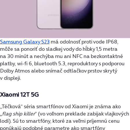
Samsung Galaxy S23
má odolnosť proti vode IP68,
môže sa ponoriť do sladkej vody do hĺbky 1,5 metra
na 30 minút a nechýba mu ani NFC na bezkontaktné
platby, wi-fi 6, bluetooth 5.3, reproduktory s podporou
Dolby Atmos alebo snímač odtlačkov prstov skrytý
v displeji.
Xiaomi 12T 5G
„Téčková“ séria smartfónov od Xiaomi je známa ako
„flag ship killer
“ (vo voľnom preklade zabijak vlajkových
lodí). Sú to smartfóny, ktoré za veľmi príjemnú cenu
ponúkajú podobné parametre ako smartfóny