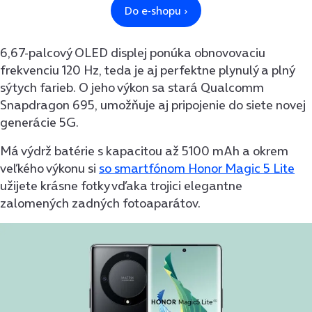
6,67-palcový OLED displej ponúka obnovovaciu
frekvenciu 120 Hz, teda je aj perfektne plynulý a plný
sýtych farieb. O jeho výkon sa stará Qualcomm
Snapdragon 695, umožňuje aj pripojenie do siete novej
generácie 5G.
Má výdrž batérie s kapacitou až 5100 mAh a okrem
veľkého výkonu si
so smartfónom Honor Magic 5 Lite
užijete krásne fotky vďaka trojici elegantne
zalomených zadných fotoaparátov.