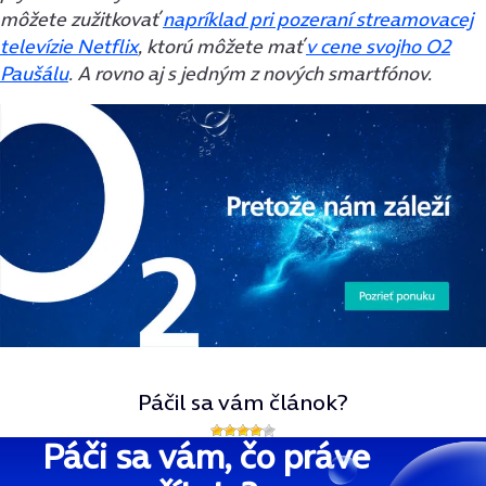
môžete zužitkovať
napríklad pri pozeraní streamovacej
televízie Netflix
, ktorú môžete mať
v cene svojho O2
Paušálu
. A rovno aj s jedným z nových smartfónov.
Páčil sa vám článok?
Páči sa vám, čo práve