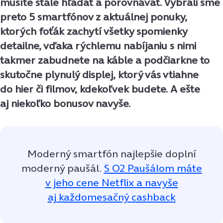
musíte stále hľadať a porovnávať. Vybrali sme
preto 5 smartfónov z aktuálnej ponuky,
ktorých foťák zachytí všetky spomienky
detailne, vďaka rýchlemu nabíjaniu s nimi
takmer zabudnete na káble a podčiarkne to
skutočne plynulý displej, ktorý vás vtiahne
do hier či filmov, kdekoľvek budete. A ešte
aj niekoľko bonusov navyše.
Moderný smartfón najlepšie doplní
moderný paušál.
S O2 Paušálom máte
v jeho cene Netflix a navyše
aj každomesačný cashback