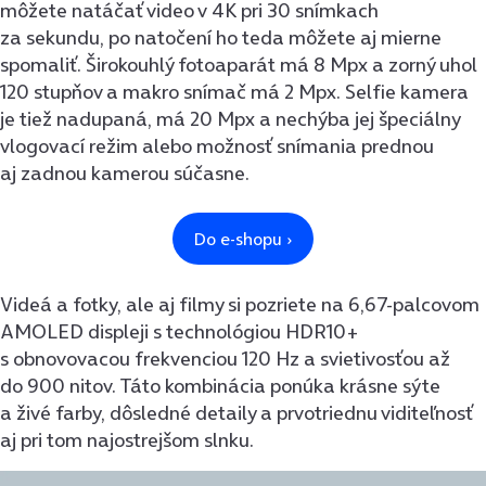
môžete natáčať video v 4K pri 30 snímkach
za sekundu, po natočení ho teda môžete aj mierne
spomaliť. Širokouhlý fotoaparát má 8 Mpx a zorný uhol
120 stupňov a makro snímač má 2 Mpx. Selfie kamera
je tiež nadupaná, má 20 Mpx a nechýba jej špeciálny
vlogovací režim alebo možnosť snímania prednou
aj zadnou kamerou súčasne.
Videá a fotky, ale aj filmy si pozriete na 6,67-palcovom
AMOLED displeji s technológiou HDR10+
s obnovovacou frekvenciou 120 Hz a svietivosťou až
do 900 nitov. Táto kombinácia ponúka krásne sýte
a živé farby, dôsledné detaily a prvotriednu viditeľnosť
aj pri tom najostrejšom slnku.