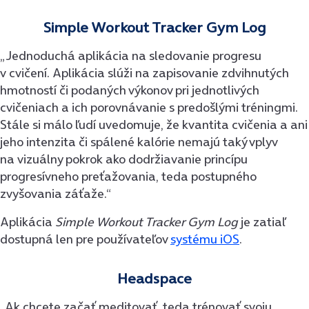
Simple Workout Tracker Gym Log
„Jednoduchá aplikácia na sledovanie progresu
v cvičení. Aplikácia slúži na zapisovanie zdvihnutých
hmotností či podaných výkonov pri jednotlivých
cvičeniach a ich porovnávanie s predošlými tréningmi.
Stále si málo ľudí uvedomuje, že kvantita cvičenia a ani
jeho intenzita či spálené kalórie nemajú taký vplyv
na vizuálny pokrok ako dodržiavanie princípu
progresívneho preťažovania, teda postupného
zvyšovania záťaže.“
Aplikácia
Simple Workout Tracker Gym Log
je zatiaľ
dostupná len pre používateľov
systému iOS
.
Headspace
„Ak chcete začať meditovať, teda trénovať svoju