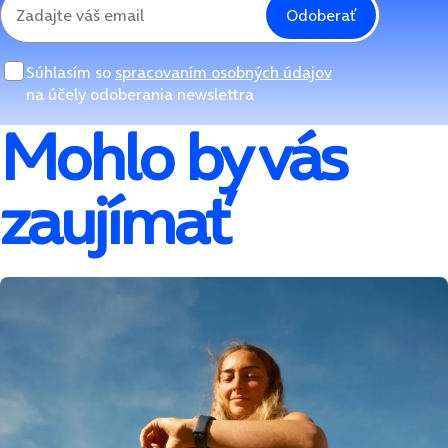
Odoberať
Súhlasím so
spracovaním osobných údajov
na účely odoberania newslettra
Mohlo by vás
zaujímať