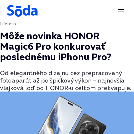
Otvor
Lifetech
Preskočiť na obsah
Môže novinka HONOR
Magic6 Pro konkurovať
poslednému iPhonu Pro?
Od elegantného dizajnu cez prepracovaný
fotoaparát až po špičkový výkon – najnovšia
vlajková loď od HONOR-u celkom prekvapuje.