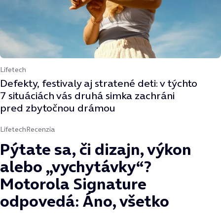
Lifetech
Defekty, festivaly aj stratené deti: v týchto
7 situáciách vás druhá simka zachráni
pred zbytočnou drámou
Lifetech
Recenzia
Pýtate sa, či dizajn, výkon
alebo „vychytávky“?
Motorola Signature
odpovedá: Áno, všetko