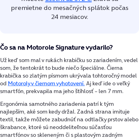
premietne do mesačných splátok počas
24 mesiacov.
Čo sa na Motorole Signature vydarilo?
Už keď som mal v rukách krabičku so zariadením, vedel
som, že tentokrát to bude niečo špeciálne. Čierna
krabička so zlatým písmom ukrývala tohtoročný model
od
Motoroly v čiernom vyhotovení.
Aj keď ide o veľký
smartfón, prekvapila ma jeho štíhlosť – len 7 mm.
Ergonómia samotného zariadenia patrí k tým
najlepším, aké som kedy držal. Zadná strana imituje
textil, takže môžete zabudnúť na odtlačky prstov alebo
škrabance, ktoré sú neoddeliteľnou súčasťou
smartfónov so skleneným či s plastovým zadným