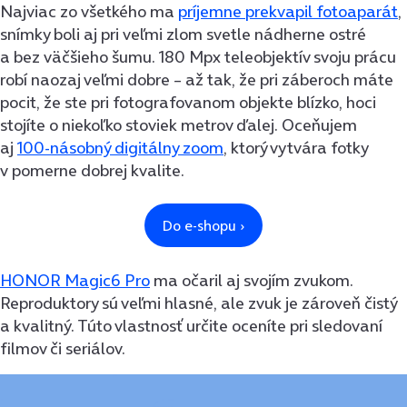
Najviac zo všetkého ma
príjemne prekvapil fotoaparát
,
snímky boli aj pri veľmi zlom svetle nádherne ostré
a bez väčšieho šumu. 180 Mpx teleobjektív svoju prácu
robí naozaj veľmi dobre – až tak, že pri záberoch máte
pocit, že ste pri fotografovanom objekte blízko, hoci
stojíte o niekoľko stoviek metrov ďalej. Oceňujem
aj
100-násobný digitálny zoom
, ktorý vytvára fotky
v pomerne dobrej kvalite.
HONOR Magic6 Pro
ma očaril aj svojím zvukom.
Reproduktory sú veľmi hlasné, ale zvuk je zároveň čistý
a kvalitný. Túto vlastnosť určite oceníte pri sledovaní
filmov či seriálov.