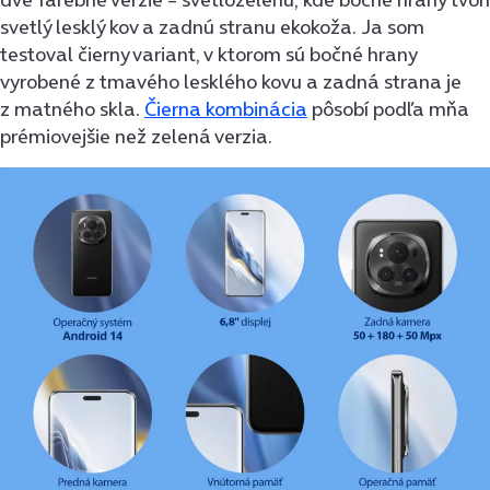
svetlý lesklý kov a zadnú stranu ekokoža. Ja som
testoval čierny variant, v ktorom sú bočné hrany
vyrobené z tmavého lesklého kovu a zadná strana je
z matného skla.
Čierna kombinácia
pôsobí podľa mňa
prémiovejšie než zelená verzia.