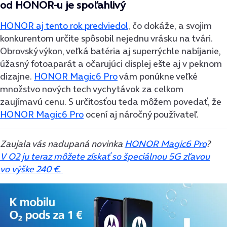
od HONOR-u je spoľahlivý
HONOR aj tento rok predviedol
, čo dokáže, a svojim
konkurentom určite spôsobil nejednu vrásku na tvári.
Obrovský výkon, veľká batéria aj superrýchle nabíjanie,
úžasný fotoaparát a očarujúci displej ešte aj v peknom
dizajne.
HONOR Magic6 Pro
vám ponúkne veľké
množstvo nových tech vychytávok za celkom
zaujímavú cenu. S určitosťou teda môžem povedať, že
HONOR Magic6 Pro
ocení aj náročný používateľ.
Zaujala vás nadupaná novinka
HONOR Magic6 Pro
?
V O2 ju teraz môžete získať so špeciálnou 5G zľavou
vo výške 240 €.