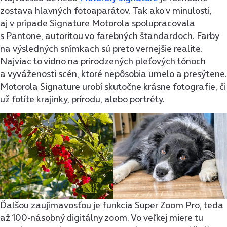
zostava hlavných fotoaparátov. Tak ako v minulosti,
aj v prípade Signature Motorola spolupracovala
s Pantone, autoritou vo farebných štandardoch. Farby
na výsledných snímkach sú preto vernejšie realite.
Najviac to vidno na prirodzených pleťových tónoch
a vyváženosti scén, ktoré nepôsobia umelo a presýtene.
Motorola Signature urobí skutočne krásne fotografie, či
už fotíte krajinky, prírodu, alebo portréty.
Ďalšou zaujímavosťou je funkcia Super Zoom Pro, teda
až 100-násobný digitálny zoom. Vo veľkej miere tu