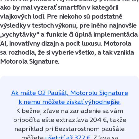
ako by mal vyzerať smartfón v kategórii
vlajkových lodí. Pre niekoho sú podstatné
výsledky v testoch výkonu, pre iného najnovšie
„vychytávky“ a funkcie či úplná implementácia
AI, inovatívny dizajn a pocit luxusu. Motorola
sa rozhodla, že si vyberie všetko, a tak vznikla
Motorola Signature.
Ak máte O2 Paušál, Motorolu Signature
k nemu môžete získať výhodnejšie.
K bežnej zľave na zariadenie sa vám
pripočíta ešte extrazľava 204 €, takže
napríklad pri Bezstarostnom paušále
môžete
ušetriť až 372 €.
Zľava sa