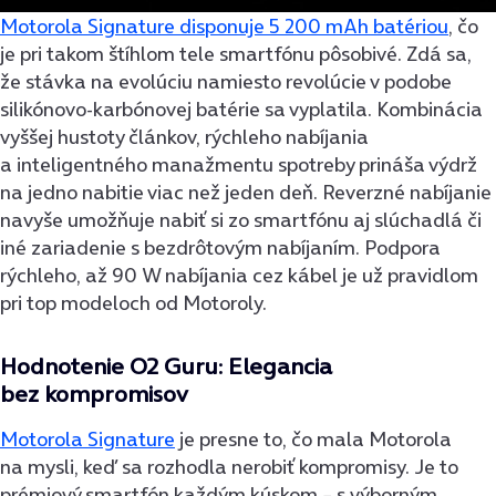
Motorola Signature disponuje 5 200 mAh batériou
, čo
je pri takom štíhlom tele smartfónu pôsobivé. Zdá sa,
že stávka na evolúciu namiesto revolúcie v podobe
silikónovo-karbónovej batérie sa vyplatila. Kombinácia
vyššej hustoty článkov, rýchleho nabíjania
a inteligentného manažmentu spotreby prináša výdrž
na jedno nabitie viac než jeden deň. Reverzné nabíjanie
navyše umožňuje nabiť si zo smartfónu aj slúchadlá či
iné zariadenie s bezdrôtovým nabíjaním. Podpora
rýchleho, až 90 W nabíjania cez kábel je už pravidlom
pri top modeloch od Motoroly.
Hodnotenie O2 Guru: Elegancia
bez kompromisov
Motorola Signature
je presne to, čo mala Motorola
na mysli, keď sa rozhodla nerobiť kompromisy. Je to
prémiový smartfón každým kúskom – s výborným