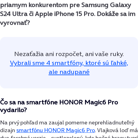
priamym konkurentom pre Samsung Galaxy
S24 Ultra či Apple iPhone 15 Pro. Dokáže sa im
vyrovnať?
Nezaťažia ani rozpočet, ani vaše ruky.
Vybrali sme 4 smartfóny, ktoré sú ľahké,
ale nadupané
Čo sa na smartfóne HONOR Magic6 Pro
vydarilo?
Na prvý pohľad ma zaujal pomerne neprehliadnuteľný
dizajn
smartfónu HONOR Magic6 Pro
. Vlajková loď má
dve farebné verzie – svetlozelenú, kde bočné hrany tvorí