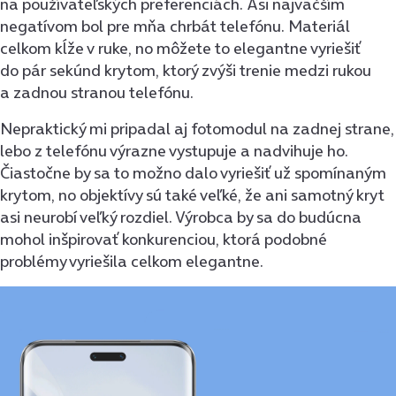
na používateľských preferenciách. Asi najväčším
negatívom bol pre mňa chrbát telefónu. Materiál
celkom kĺže v ruke, no môžete to elegantne vyriešiť
do pár sekúnd krytom, ktorý zvýši trenie medzi rukou
a zadnou stranou telefónu.
Nepraktický mi pripadal aj fotomodul na zadnej strane,
lebo z telefónu výrazne vystupuje a nadvihuje ho.
Čiastočne by sa to možno dalo vyriešiť už spomínaným
krytom, no objektívy sú také veľké, že ani samotný kryt
asi neurobí veľký rozdiel. Výrobca by sa do budúcna
mohol inšpirovať konkurenciou, ktorá podobné
problémy vyriešila celkom elegantne.