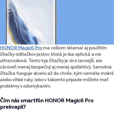
HONOR Magic6 Pro
ma celkom sklamal aj použitím
čítačky odtlačkov prstov, ktorá je iba optická a nie
ultrazvuková. Tento typ čítačky je síce lacnejší, ale
zároveň menej bezpečný aj menej spoľahlivý. Samotná
čítačka funguje skvelo až do chvíle, kým nemáte mokré
alebo vlhké ruky, lebo v takomto prípade môžete mať
problémy s odomykaním.
Čím nás smartfón HONOR Magic6 Pro
prekvapil?