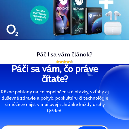
Páčil sa vám článok?
Páči sa vám, čo práve
čítate?
Rôzne pohľady na celospoločenské otázky, vzťahy aj
duševné zdravie a pohyb, popkultúru či technológie
si môžete nájsť v mailovej schránke každý druhý
týždeň.