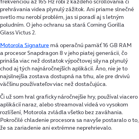
frekvenciou až 165 Hz robí z každého scrollovania či
prehrávania videa plynulý zážitok. Ani priame slnečné
svetlo mu nerobí problém, jas si poradí aj s letným
poludním. O jeho ochranu sa stará Corning Gorilla
Glass Victus 2.
Motorola Signature
má operačnú pamäť 16 GB RAM
a procesor Snapdragon 8 v jeho piatej generácii, čo
prináša viac než dostatok výpočtovej sily na plynulý
chod aj tých najnáročnejších aplikácií. Áno, nie je to
najsilnejšia zostava dostupná na trhu, ale pre drvivú
väčšinu používateľov viac než dostačujúca.
Či už som hral graficky náročnejšie hry, používal viacero
aplikácií naraz, alebo streamoval videá vo vysokom
rozlíšení, Motorola zvládla všetko bez zaváhania.
Pokročilé chladenie procesora sa navyše postaralo o to,
že sa zariadenie ani extrémne neprehrievalo.