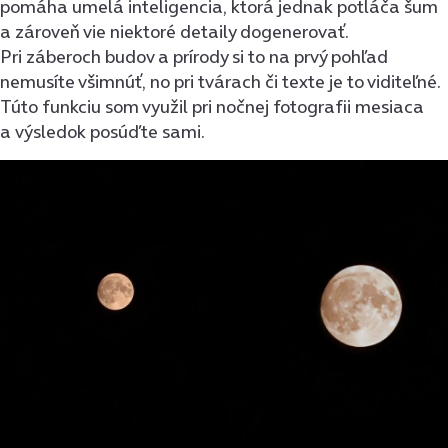
pomáha umelá inteligencia, ktorá jednak potláča šum
a zároveň vie niektoré detaily dogenerovať.
Pri záberoch budov a prírody si to na prvý pohľad
nemusíte všimnúť, no pri tvárach či texte je to viditeľné.
Túto funkciu som využil pri nočnej fotografii mesiaca
a výsledok posúďte sami.