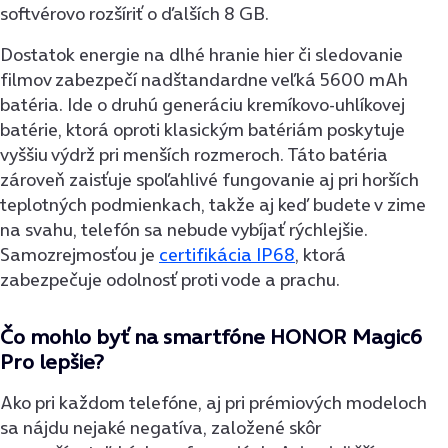
softvérovo rozšíriť o ďalších 8 GB.
Dostatok energie na dlhé hranie hier či sledovanie
filmov zabezpečí nadštandardne veľká 5600 mAh
batéria. Ide o druhú generáciu kremíkovo-uhlíkovej
batérie, ktorá oproti klasickým batériám poskytuje
vyššiu výdrž pri menších rozmeroch. Táto batéria
zároveň zaisťuje spoľahlivé fungovanie aj pri horších
teplotných podmienkach, takže aj keď budete v zime
na svahu, telefón sa nebude vybíjať rýchlejšie.
Samozrejmosťou je
certifikácia IP68
, ktorá
zabezpečuje odolnosť proti vode a prachu.
Čo mohlo byť na smartfóne HONOR Magic6
Pro lepšie?
Ako pri každom telefóne, aj pri prémiových modeloch
sa nájdu nejaké negatíva, založené skôr