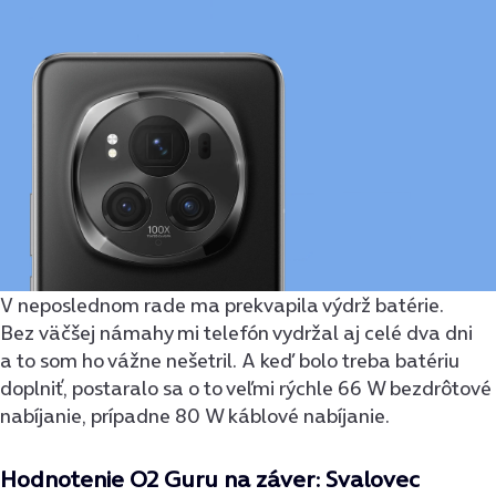
V neposlednom rade ma prekvapila výdrž batérie.
Bez väčšej námahy mi telefón vydržal aj celé dva dni
a to som ho vážne nešetril. A keď bolo treba batériu
doplniť, postaralo sa o to veľmi rýchle 66 W bezdrôtové
nabíjanie, prípadne 80 W káblové nabíjanie.
Hodnotenie O2 Guru na záver: Svalovec