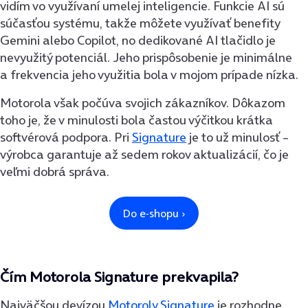
vidím vo využívaní umelej inteligencie. Funkcie AI sú
súčasťou systému, takže môžete využívať benefity
Gemini alebo Copilot, no dedikované AI tlačidlo je
nevyužitý potenciál. Jeho prispôsobenie je minimálne
a frekvencia jeho využitia bola v mojom prípade nízka.
Motorola však počúva svojich zákazníkov. Dôkazom
toho je, že v minulosti bola častou výčitkou krátka
softvérová podpora. Pri
Signature
je to už minulosť –
výrobca garantuje až sedem rokov aktualizácií, čo je
veľmi dobrá správa.
Čím Motorola Signature prekvapila?
Najväčšou devízou
Motoroly Signature
je rozhodne