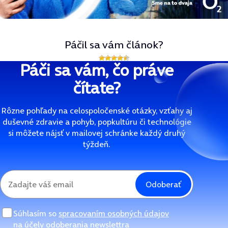
Páčil sa vám článok?
Páči sa vám, čo práve
čítate?
Rôzne pohľady na celospoločenské otázky, vzťahy aj
duševné zdravie a pohyb, popkultúru či technológie
si môžete nájsť v mailovej schránke každý druhý
týždeň.
Odoberať
Súhlasím so
spracovaním osobných údajov
na účely odoberania newslettra