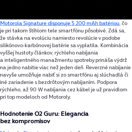
Motorola Signature disponuje 5 200 mAh batériou
, čo
je pri takom štíhlom tele smartfónu pôsobivé. Zdá sa,
že stávka na evolúciu namiesto revolúcie v podobe
silikónovo-karbónovej batérie sa vyplatila. Kombinácia
vyššej hustoty článkov, rýchleho nabíjania
a inteligentného manažmentu spotreby prináša výdrž
na jedno nabitie viac než jeden deň. Reverzné nabíjanie
navyše umožňuje nabiť si zo smartfónu aj slúchadlá či
iné zariadenie s bezdrôtovým nabíjaním. Podpora
rýchleho, až 90 W nabíjania cez kábel je už pravidlom
pri top modeloch od Motoroly.
Hodnotenie O2 Guru: Elegancia
bez kompromisov