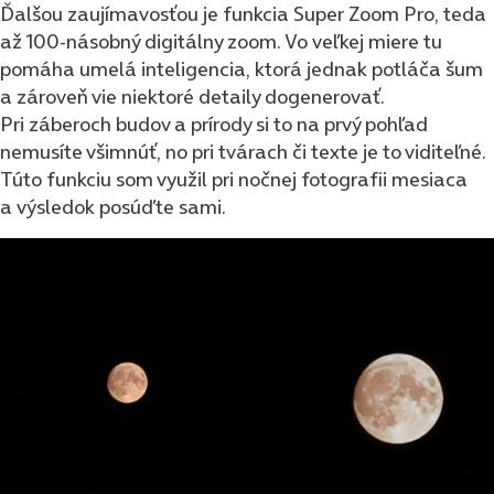
Ďalšou zaujímavosťou je funkcia Super Zoom Pro, teda
až 100-násobný digitálny zoom. Vo veľkej miere tu
pomáha umelá inteligencia, ktorá jednak potláča šum
a zároveň vie niektoré detaily dogenerovať.
Pri záberoch budov a prírody si to na prvý pohľad
nemusíte všimnúť, no pri tvárach či texte je to viditeľné.
Túto funkciu som využil pri nočnej fotografii mesiaca
a výsledok posúďte sami.