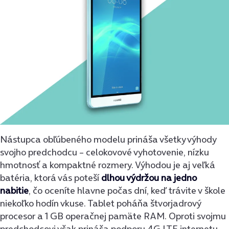
Nástupca obľúbeného modelu prináša všetky výhody
svojho predchodcu
–
celokovové vyhotovenie, nízku
hmotnosť a kompaktné rozmery. Výhodou je aj veľká
batéria, ktorá vás poteší
dlhou výdržou na jedno
nabitie
, čo oceníte hlavne počas dní, keď trávite v škole
niekoľko hodín vkuse. Tablet poháňa štvorjadrový
procesor a 1 GB operačnej pamäte RAM. Oproti svojmu
predchodcovi však prináša podporu 4G LTE internetu,