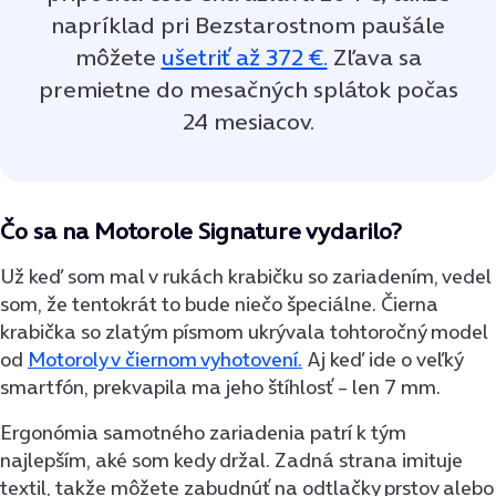
napríklad pri Bezstarostnom paušále
môžete
ušetriť až 372 €.
Zľava sa
premietne do mesačných splátok počas
24 mesiacov.
Čo sa na Motorole Signature vydarilo?
Už keď som mal v rukách krabičku so zariadením, vedel
som, že tentokrát to bude niečo špeciálne. Čierna
krabička so zlatým písmom ukrývala tohtoročný model
od
Motoroly v čiernom vyhotovení.
Aj keď ide o veľký
smartfón, prekvapila ma jeho štíhlosť – len 7 mm.
Ergonómia samotného zariadenia patrí k tým
najlepším, aké som kedy držal. Zadná strana imituje
textil, takže môžete zabudnúť na odtlačky prstov alebo