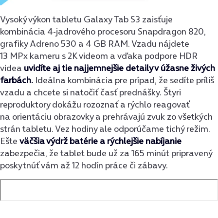
Vysoký výkon tabletu Galaxy Tab S3 zaisťuje
kombinácia 4-jadrového procesoru Snapdragon 820,
grafiky Adreno 530 a 4 GB RAM. Vzadu nájdete
13 MPx kameru s 2K videom a vďaka podpore HDR
videa
uvidíte aj tie najjemnejšie detaily v úžasne živých
farbách.
Ideálna kombinácia pre prípad, že sedíte príliš
vzadu a chcete si natočiť časť prednášky. Štyri
reproduktory dokážu rozoznať a rýchlo reagovať
na orientáciu obrazovky a prehrávajú zvuk zo všetkých
strán tabletu. Vez hodiny ale odporúčame tichý režim.
Ešte
väčšia výdrž batérie a rýchlejšie nabíjanie
zabezpečia, že tablet bude už za 165 minút pripravený
poskytnúť vám až 12 hodín práce či zábavy.