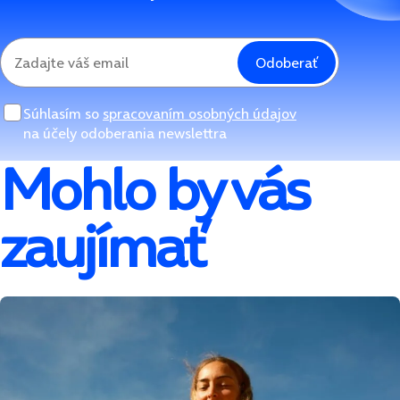
Odoberať
Súhlasím so
spracovaním osobných údajov
na účely odoberania newslettra
Mohlo by vás
zaujímať