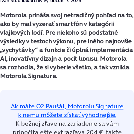
Ivan Štubniak
archív výrobcu
8. 7. 2026
Motorola prináša svoj netradičný pohľad na to,
ako by mal vyzerať smartfón v kategórii
vlajkových lodí. Pre niekoho sú podstatné
výsledky v testoch výkonu, pre iného najnovšie
„vychytávky“ a funkcie či úplná implementácia
AI, inovatívny dizajn a pocit luxusu. Motorola
sa rozhodla, že si vyberie všetko, a tak vznikla
Motorola Signature.
Ak máte O2 Paušál, Motorolu Signature
k nemu môžete získať výhodnejšie.
K bežnej zľave na zariadenie sa vám
pripočíta ešte extrazľava 204 €, takže