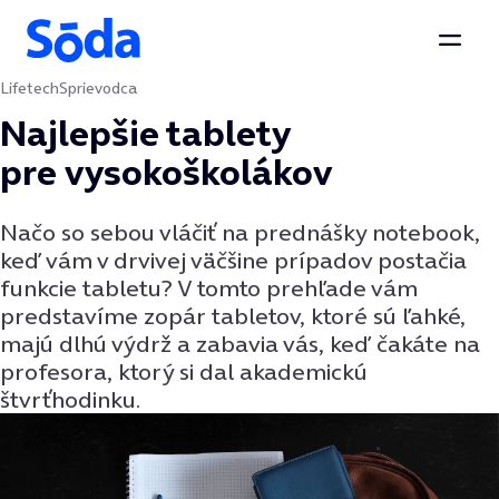
Otvor
Lifetech
Sprievodca
Preskočiť na obsah
Najlepšie tablety
pre vysokoškolákov
Načo so sebou vláčiť na prednášky notebook,
keď vám v drvivej väčšine prípadov postačia
funkcie tabletu? V tomto prehľade vám
predstavíme zopár tabletov, ktoré sú ľahké,
majú dlhú výdrž a zabavia vás, keď čakáte na
profesora, ktorý si dal akademickú
štvrťhodinku.