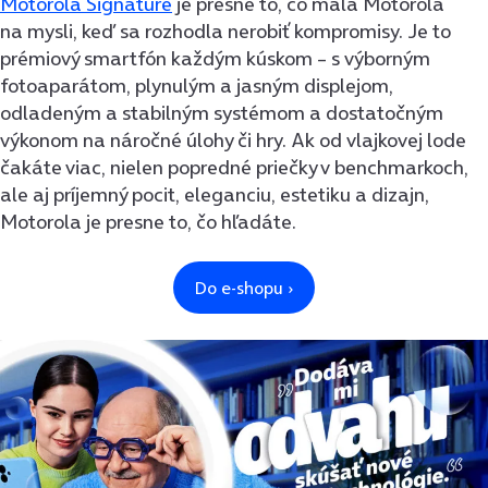
Motorola Signature
je presne to, čo mala Motorola
na mysli, keď sa rozhodla nerobiť kompromisy. Je to
prémiový smartfón každým kúskom – s výborným
fotoaparátom, plynulým a jasným displejom,
odladeným a stabilným systémom a dostatočným
výkonom na náročné úlohy či hry. Ak od vlajkovej lode
čakáte viac, nielen popredné priečky v benchmarkoch,
ale aj príjemný pocit, eleganciu, estetiku a dizajn,
Motorola je presne to, čo hľadáte.