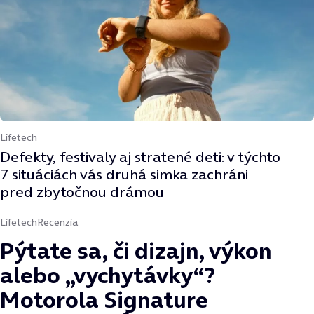
Lifetech
Defekty, festivaly aj stratené deti: v týchto
7 situáciách vás druhá simka zachráni
pred zbytočnou drámou
Lifetech
Recenzia
Pýtate sa, či dizajn, výkon
alebo „vychytávky“?
Motorola Signature