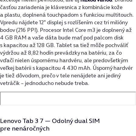
časťou zariadenia je klávesnica z kombinácie kože
a plastu, doplnená touchpadom s funkciou multitouch.
Vpredu nájdete 12″ displej s rozlíšením cez tri milióny
bodov (216 PPI). Procesor Intel Core m3 je doplnený až
4 GB RAM a vaše dáta bude mať pod palcom disk
s kapacitou až 128 GB. Tablet sa tiež môže pochváliť
výdržou až 8,82 hodín prevádzky na batériu, za čo
vďačí nielen úspornému hardvéru, ale predovšetkým
veľkej batérii s kapacitou 4 430 mAh. Úsporný hardvér
je tiež dôvodom, prečo v tele nenájdete ani jediný
vetráčik
–
jednoducho nebude treba.
Lenovo Tab 3 7 —
Odolný dual SIM
pre nenáročných