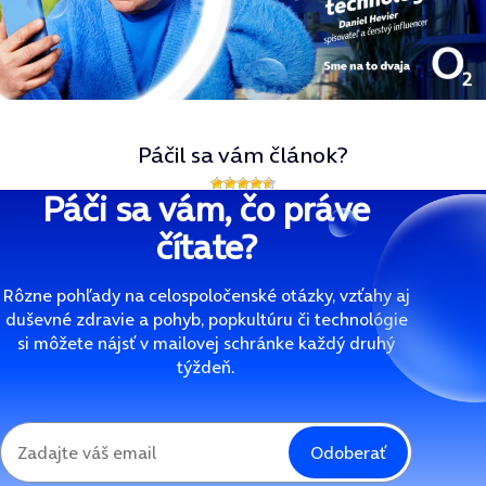
Páčil sa vám článok?
Páči sa vám, čo práve
čítate?
Rôzne pohľady na celospoločenské otázky, vzťahy aj
duševné zdravie a pohyb, popkultúru či technológie
si môžete nájsť v mailovej schránke každý druhý
týždeň.
Odoberať