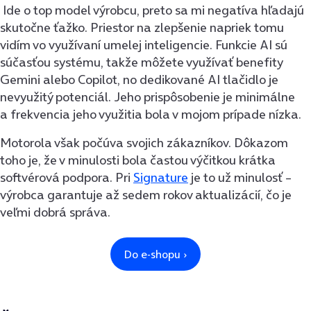
Ide o top model výrobcu, preto sa mi negatíva hľadajú
skutočne ťažko. Priestor na zlepšenie napriek tomu
vidím vo využívaní umelej inteligencie. Funkcie AI sú
súčasťou systému, takže môžete využívať benefity
Gemini alebo Copilot, no dedikované AI tlačidlo je
nevyužitý potenciál. Jeho prispôsobenie je minimálne
a frekvencia jeho využitia bola v mojom prípade nízka.
Motorola však počúva svojich zákazníkov. Dôkazom
toho je, že v minulosti bola častou výčitkou krátka
softvérová podpora. Pri
Signature
je to už minulosť –
výrobca garantuje až sedem rokov aktualizácií, čo je
veľmi dobrá správa.