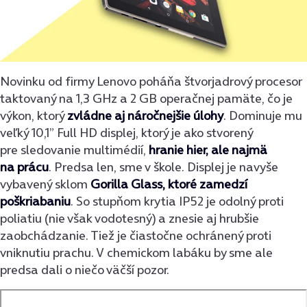
Novinku od firmy Lenovo poháňa štvorjadrový procesor
taktovaný na 1,3 GHz a 2 GB operačnej pamäte, čo je
výkon, ktorý
zvládne aj náročnejšie úlohy
. Dominuje mu
veľký 10,1”
Full HD displej, ktorý je ako stvorený
pre sledovanie multimédií,
hranie hier, ale najmä
na prácu
. Predsa len, sme v škole. Displej je navyše
vybavený sklom
Gorilla Glass, ktoré zamedzí
poškriabaniu
. So stupňom krytia IP52 je odolný proti
poliatiu (nie však vodotesný) a znesie aj hrubšie
zaobchádzanie. Tiež je čiastočne ochránený proti
vniknutiu prachu. V chemickom labáku by sme ale
predsa dali o niečo väčší pozor.