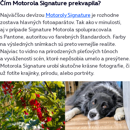
Čím Motorola Signature prekvapila?
Najväčšou devízou
Motoroly Signature
je rozhodne
zostava hlavných fotoaparátov. Tak ako v minulosti,
aj v prípade Signature Motorola spolupracovala
s Pantone, autoritou vo farebných štandardoch. Farby
na výsledných snímkach sú preto vernejšie realite.
Najviac to vidno na prirodzených pleťových tónoch
a vyváženosti scén, ktoré nepôsobia umelo a presýtene.
Motorola Signature urobí skutočne krásne fotografie, či
už fotíte krajinky, prírodu, alebo portréty.