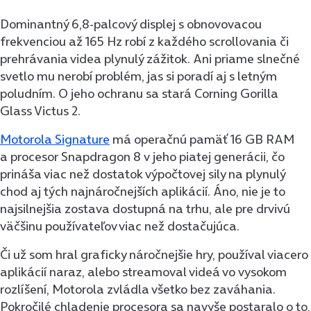
Dominantný 6,8-palcový displej s obnovovacou
frekvenciou až 165 Hz robí z každého scrollovania či
prehrávania videa plynulý zážitok. Ani priame slnečné
svetlo mu nerobí problém, jas si poradí aj s letným
poludním. O jeho ochranu sa stará Corning Gorilla
Glass Victus 2.
Motorola Signature
má operačnú pamäť 16 GB RAM
a procesor Snapdragon 8 v jeho piatej generácii, čo
prináša viac než dostatok výpočtovej sily na plynulý
chod aj tých najnáročnejších aplikácií. Áno, nie je to
najsilnejšia zostava dostupná na trhu, ale pre drvivú
väčšinu používateľov viac než dostačujúca.
Či už som hral graficky náročnejšie hry, používal viacero
aplikácií naraz, alebo streamoval videá vo vysokom
rozlíšení, Motorola zvládla všetko bez zaváhania.
Pokročilé chladenie procesora sa navyše postaralo o to,