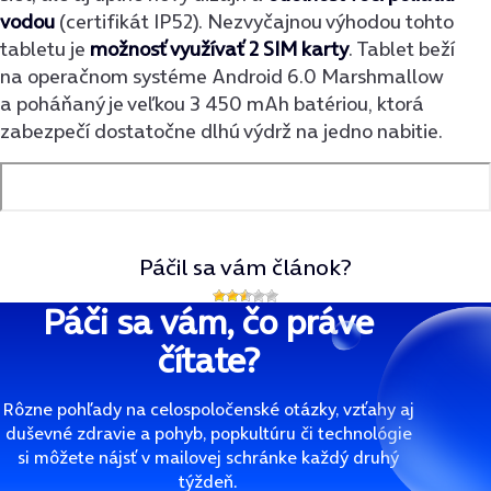
vodou
(certifikát IP52). Nezvyčajnou výhodou tohto
tabletu je
možnosť využívať 2 SIM karty
. Tablet beží
na operačnom systéme Android 6.0 Marshmallow
a poháňaný je veľkou 3 450 mAh batériou, ktorá
zabezpečí dostatočne dlhú výdrž na jedno nabitie.
Páčil sa vám článok?
Páči sa vám, čo práve
čítate?
Rôzne pohľady na celospoločenské otázky, vzťahy aj
duševné zdravie a pohyb, popkultúru či technológie
si môžete nájsť v mailovej schránke každý druhý
týždeň.