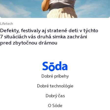
Lifetech
Defekty, festivaly aj stratené deti: v týchto
7 situáciách vás druhá simka zachráni
pred zbytočnou drámou
Dobré príbehy
Dobré technológie
Dobrý čas
O Sóde