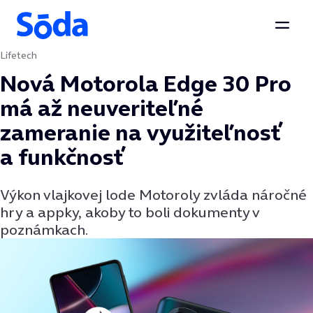
Otvor
Lifetech
Preskočiť na obsah
Nová Motorola Edge 30 Pro
má až neuveriteľné
zameranie na využiteľnosť
a funkčnosť
Výkon vlajkovej lode Motoroly zvláda náročné
hry a appky, akoby to boli dokumenty v
poznámkach.