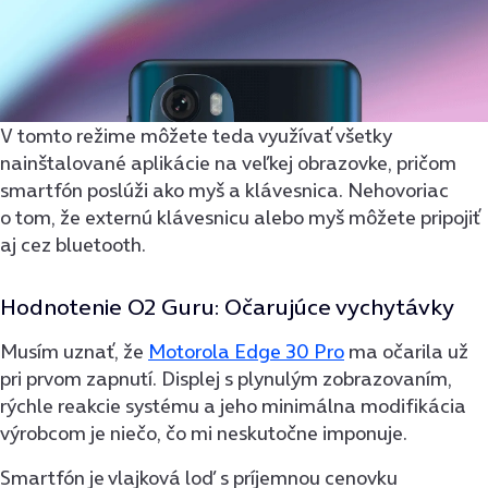
V tomto režime môžete teda využívať všetky
nainštalované aplikácie na veľkej obrazovke, pričom
smartfón poslúži ako myš a klávesnica. Nehovoriac
o tom, že externú klávesnicu alebo myš môžete pripojiť
aj cez bluetooth.
Hodnotenie O2 Guru: Očarujúce vychytávky
Musím uznať, že
Motorola Edge 30 Pro
ma očarila už
pri prvom zapnutí. Displej s plynulým zobrazovaním,
rýchle reakcie systému a jeho minimálna modifikácia
výrobcom je niečo, čo mi neskutočne imponuje.
Smartfón je vlajková loď s príjemnou cenovku