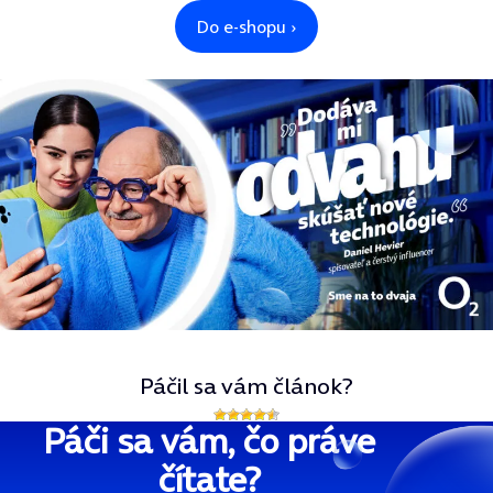
Páčil sa vám článok?
Páči sa vám, čo práve
čítate?