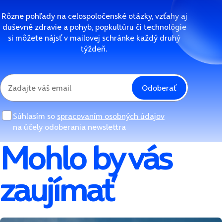
Rôzne pohľady na celospoločenské otázky, vzťahy aj
duševné zdravie a pohyb, popkultúru či technológie
si môžete nájsť v mailovej schránke každý druhý
týždeň.
Odoberať
Súhlasím so
spracovaním osobných údajov
na účely odoberania newslettra
Mohlo by vás
zaujímať