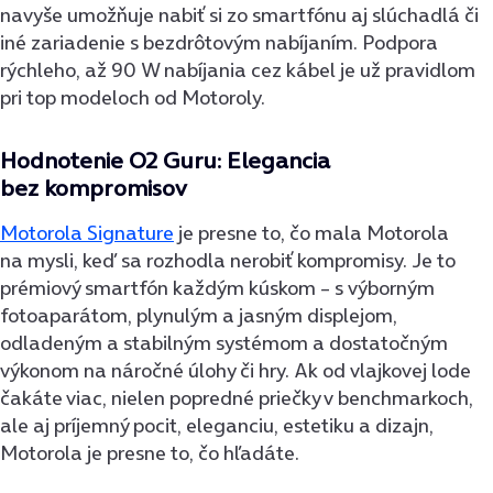
navyše umožňuje nabiť si zo smartfónu aj slúchadlá či
iné zariadenie s bezdrôtovým nabíjaním. Podpora
rýchleho, až 90 W nabíjania cez kábel je už pravidlom
pri top modeloch od Motoroly.
Hodnotenie O2 Guru: Elegancia
bez kompromisov
Motorola Signature
je presne to, čo mala Motorola
na mysli, keď sa rozhodla nerobiť kompromisy. Je to
prémiový smartfón každým kúskom – s výborným
fotoaparátom, plynulým a jasným displejom,
odladeným a stabilným systémom a dostatočným
výkonom na náročné úlohy či hry. Ak od vlajkovej lode
čakáte viac, nielen popredné priečky v benchmarkoch,
ale aj príjemný pocit, eleganciu, estetiku a dizajn,
Motorola je presne to, čo hľadáte.