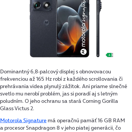
Dominantný 6,8-palcový displej s obnovovacou
frekvenciou až 165 Hz robí z každého scrollovania či
prehrávania videa plynulý zážitok. Ani priame slnečné
svetlo mu nerobí problém, jas si poradí aj s letným
poludním. O jeho ochranu sa stará Corning Gorilla
Glass Victus 2.
Motorola Signature
má operačnú pamäť 16 GB RAM
a procesor Snapdragon 8 v jeho piatej generácii, čo