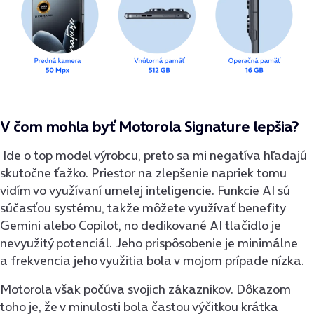
V čom mohla byť Motorola Signature lepšia?
Ide o top model výrobcu, preto sa mi negatíva hľadajú
skutočne ťažko. Priestor na zlepšenie napriek tomu
vidím vo využívaní umelej inteligencie. Funkcie AI sú
súčasťou systému, takže môžete využívať benefity
Gemini alebo Copilot, no dedikované AI tlačidlo je
nevyužitý potenciál. Jeho prispôsobenie je minimálne
a frekvencia jeho využitia bola v mojom prípade nízka.
Motorola však počúva svojich zákazníkov. Dôkazom
toho je, že v minulosti bola častou výčitkou krátka