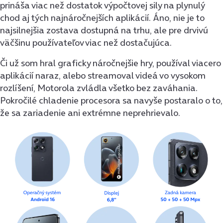
prináša viac než dostatok výpočtovej sily na plynulý
chod aj tých najnáročnejších aplikácií. Áno, nie je to
najsilnejšia zostava dostupná na trhu, ale pre drvivú
väčšinu používateľov viac než dostačujúca.
Či už som hral graficky náročnejšie hry, používal viacero
aplikácií naraz, alebo streamoval videá vo vysokom
rozlíšení, Motorola zvládla všetko bez zaváhania.
Pokročilé chladenie procesora sa navyše postaralo o to,
že sa zariadenie ani extrémne neprehrievalo.