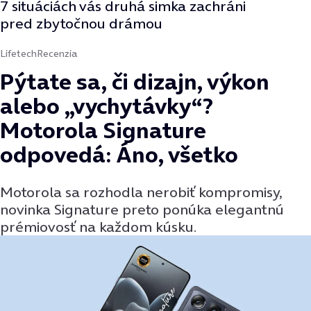
7 situáciách vás druhá simka zachráni
pred zbytočnou drámou
Lifetech
Recenzia
Pýtate sa, či dizajn, výkon
alebo „vychytávky“?
Motorola Signature
odpovedá: Áno, všetko
Motorola sa rozhodla nerobiť kompromisy,
novinka Signature preto ponúka elegantnú
prémiovosť na každom kúsku.