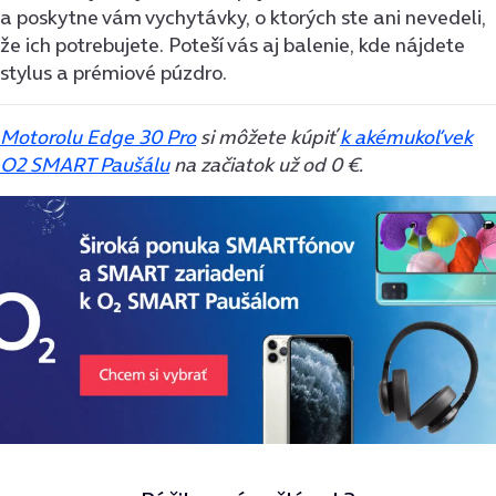
a poskytne vám vychytávky, o ktorých ste ani nevedeli,
že ich potrebujete. Poteší vás aj balenie, kde nájdete
stylus a prémiové púzdro.
Motorolu Edge 30 Pro
si môžete kúpiť
k akémukoľvek
O2 SMART Paušálu
na začiatok už od 0 €.