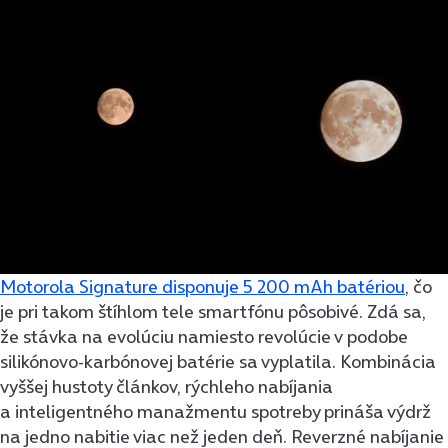
Motorola Signature disponuje 5 200 mAh batériou
, čo
je pri takom štíhlom tele smartfónu pôsobivé. Zdá sa,
že stávka na evolúciu namiesto revolúcie v podobe
silikónovo-karbónovej batérie sa vyplatila. Kombinácia
vyššej hustoty článkov, rýchleho nabíjania
a inteligentného manažmentu spotreby prináša výdrž
na jedno nabitie viac než jeden deň. Reverzné nabíjanie