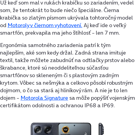
Už keď som mal v rukách krabičku so zariadením, vedel
som, že tentokrát to bude niečo špeciálne. Čierna
krabička so zlatým písmom ukrývala tohtoročný model
od
Motoroly v čiernom vyhotovení.
Aj keď ide o veľký
smartfón, prekvapila ma jeho štíhlosť – len 7 mm.
Ergonómia samotného zariadenia patrí k tým
najlepším, aké som kedy držal. Zadná strana imituje
textil, takže môžete zabudnúť na odtlačky prstov alebo
škrabance, ktoré sú neoddeliteľnou súčasťou
smartfónov so skleneným či s plastovým zadným
krytom. Vôbec sa nešmýka a celkovo pôsobí robustným
dojmom, o čo sa stará aj hliníkový rám. A nie je to len
dojem –
Motorola Signature
sa môže popýšiť vojenským
certifikátom odolnosti a ochranou IP68 a IP69.