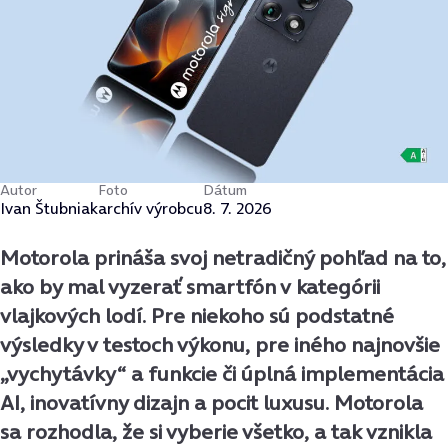
Autor
Foto
Dátum
Ivan Štubniak
archív výrobcu
8. 7. 2026
Motorola prináša svoj netradičný pohľad na to,
ako by mal vyzerať smartfón v kategórii
vlajkových lodí. Pre niekoho sú podstatné
výsledky v testoch výkonu, pre iného najnovšie
„vychytávky“ a funkcie či úplná implementácia
AI, inovatívny dizajn a pocit luxusu. Motorola
sa rozhodla, že si vyberie všetko, a tak vznikla