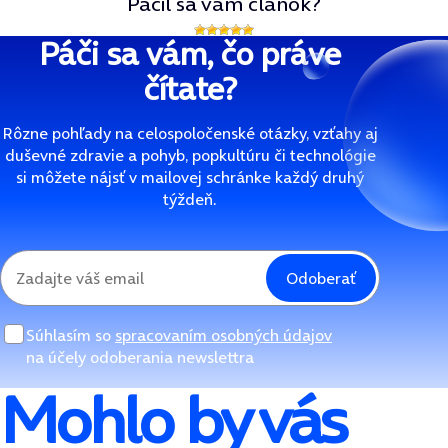
Páčil sa vám článok?
Páči sa vám, čo práve
čítate?
Rôzne pohľady na celospoločenské otázky, vzťahy aj
duševné zdravie a pohyb, popkultúru či technológie
si môžete nájsť v mailovej schránke každý druhý
týždeň.
Odoberať
Súhlasím so
spracovaním osobných údajov
na účely odoberania newslettra
Mohlo by vás