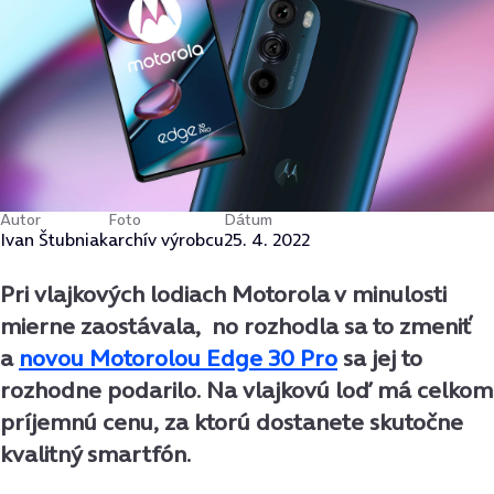
Autor
Foto
Dátum
Ivan Štubniak
archív výrobcu
25. 4. 2022
Pri vlajkových lodiach Motorola v minulosti
mierne zaostávala, no rozhodla sa to zmeniť
a
novou Motorolou Edge 30 Pro
sa jej to
rozhodne podarilo. Na vlajkovú loď má celkom
príjemnú cenu, za ktorú dostanete skutočne
kvalitný smartfón.