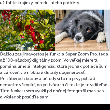
už fotíte krajinky, prírodu, alebo portréty.
Ďalšou zaujímavosťou je funkcia Super Zoom Pro, teda
až 100-násobný digitálny zoom. Vo veľkej miere tu
pomáha umelá inteligencia, ktorá jednak potláča šum
a zároveň vie niektoré detaily dogenerovať.
Pri záberoch budov a prírody si to na prvý pohľad
nemusíte všimnúť, no pri tvárach či texte je to viditeľné.
Túto funkciu som využil pri nočnej fotografii mesiaca
a výsledok posúďte sami.