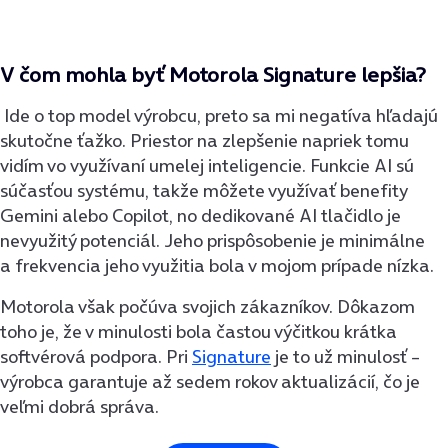
V čom mohla byť Motorola Signature lepšia?
Ide o top model výrobcu, preto sa mi negatíva hľadajú
skutočne ťažko. Priestor na zlepšenie napriek tomu
vidím vo využívaní umelej inteligencie. Funkcie AI sú
súčasťou systému, takže môžete využívať benefity
Gemini alebo Copilot, no dedikované AI tlačidlo je
nevyužitý potenciál. Jeho prispôsobenie je minimálne
a frekvencia jeho využitia bola v mojom prípade nízka.
Motorola však počúva svojich zákazníkov. Dôkazom
toho je, že v minulosti bola častou výčitkou krátka
softvérová podpora. Pri
Signature
je to už minulosť –
výrobca garantuje až sedem rokov aktualizácií, čo je
veľmi dobrá správa.