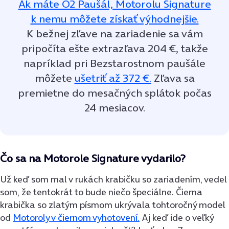
Ak máte O2 Paušál, Motorolu Signature
k nemu môžete získať výhodnejšie.
K bežnej zľave na zariadenie sa vám
pripočíta ešte extrazľava 204 €, takže
napríklad pri Bezstarostnom paušále
môžete
ušetriť až 372 €.
Zľava sa
premietne do mesačných splátok počas
24 mesiacov.
Čo sa na Motorole Signature vydarilo?
Už keď som mal v rukách krabičku so zariadením, vedel
som, že tentokrát to bude niečo špeciálne. Čierna
krabička so zlatým písmom ukrývala tohtoročný model
od
Motoroly v čiernom vyhotovení.
Aj keď ide o veľký