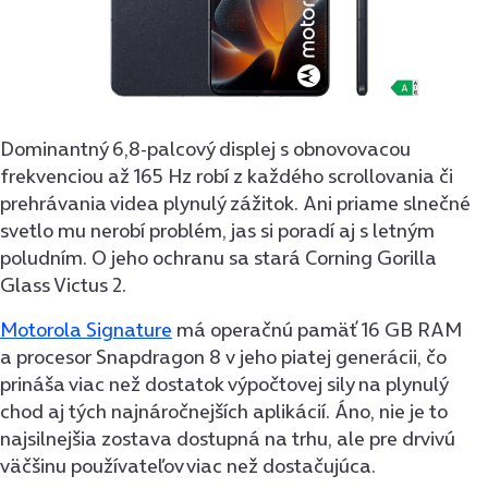
Dominantný 6,8-palcový displej s obnovovacou
frekvenciou až 165 Hz robí z každého scrollovania či
prehrávania videa plynulý zážitok. Ani priame slnečné
svetlo mu nerobí problém, jas si poradí aj s letným
poludním. O jeho ochranu sa stará Corning Gorilla
Glass Victus 2.
Motorola Signature
má operačnú pamäť 16 GB RAM
a procesor Snapdragon 8 v jeho piatej generácii, čo
prináša viac než dostatok výpočtovej sily na plynulý
chod aj tých najnáročnejších aplikácií. Áno, nie je to
najsilnejšia zostava dostupná na trhu, ale pre drvivú
väčšinu používateľov viac než dostačujúca.