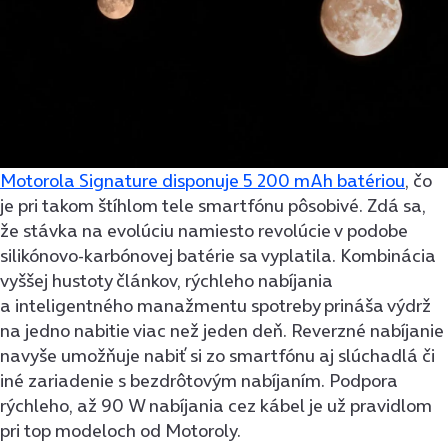
Motorola Signature disponuje 5 200 mAh batériou
, čo
je pri takom štíhlom tele smartfónu pôsobivé. Zdá sa,
že stávka na evolúciu namiesto revolúcie v podobe
silikónovo-karbónovej batérie sa vyplatila. Kombinácia
vyššej hustoty článkov, rýchleho nabíjania
a inteligentného manažmentu spotreby prináša výdrž
na jedno nabitie viac než jeden deň. Reverzné nabíjanie
navyše umožňuje nabiť si zo smartfónu aj slúchadlá či
iné zariadenie s bezdrôtovým nabíjaním. Podpora
rýchleho, až 90 W nabíjania cez kábel je už pravidlom
pri top modeloch od Motoroly.