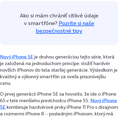
Ako si mám chrániť citlivé údaje
v smartfóne?
Pozrite si naše
bezpečnostné tipy
Nový iPhone SE
je druhou generáciou tejto série, ktorá
je založená na jednoduchom princípe: vložiť hardvér
novších iPhonov do tela staršej generácie. Výsledkom je
kvalitný a výkonný smartfón za oveľa priaznivejšiu
cenu.
O prvej generácii iPhone SE sa hovorilo, že ide o iPhone
6S v tele menšieho predchodcu iPhone 5S.
Nový iPhone
SE
kombinuje hardvérové prvky iPhone 11 Pro s dizajnom
a rozmermi iPhone 8 − posledným iPhonom, ktorý má