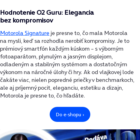
Hodnotenie O2 Guru: Elegancia
bez kompromisov
Motorola Signature
je presne to, čo mala Motorola
na mysli, keď sa rozhodla nerobiť kompromisy. Je to
prémiový smartfón každým kúskom – s výborným
fotoaparátom, plynulým a jasným displejom,
odladeným a stabilným systémom a dostatočným
výkonom na náročné úlohy či hry. Ak od vlajkovej lode
čakáte viac, nielen popredné priečky v benchmarkoch,
ale aj príjemný pocit, eleganciu, estetiku a dizajn,
Motorola je presne to, čo hľadáte.