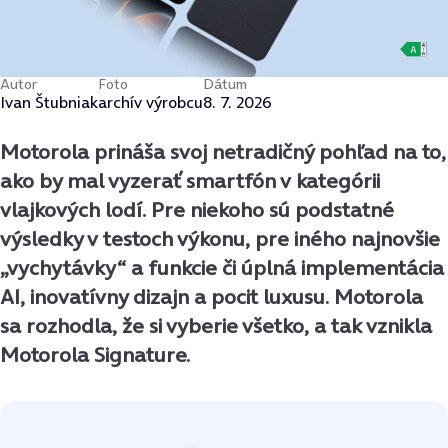
Autor
Foto
Dátum
Ivan Štubniak
archív výrobcu
8. 7. 2026
Motorola prináša svoj netradičný pohľad na to,
ako by mal vyzerať smartfón v kategórii
vlajkových lodí. Pre niekoho sú podstatné
výsledky v testoch výkonu, pre iného najnovšie
„vychytávky“ a funkcie či úplná implementácia
AI, inovatívny dizajn a pocit luxusu. Motorola
sa rozhodla, že si vyberie všetko, a tak vznikla
Motorola Signature.