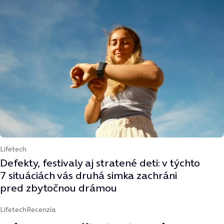
Lifetech
Defekty, festivaly aj stratené deti: v týchto
7 situáciách vás druhá simka zachráni
pred zbytočnou drámou
Lifetech
Recenzia