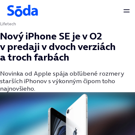
Otv
Lifetech
Preskočiť na obsah
Nový iPhone SE je v O2
v predaji v dvoch verziách
a troch farbách
Novinka od Apple spája obľúbené rozmery
starších iPhonov s výkonným čipom toho
najnovšieho.