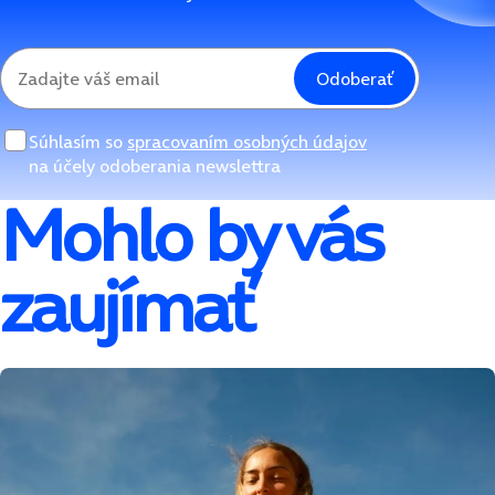
Odoberať
Súhlasím so
spracovaním osobných údajov
na účely odoberania newslettra
Mohlo by vás
zaujímať