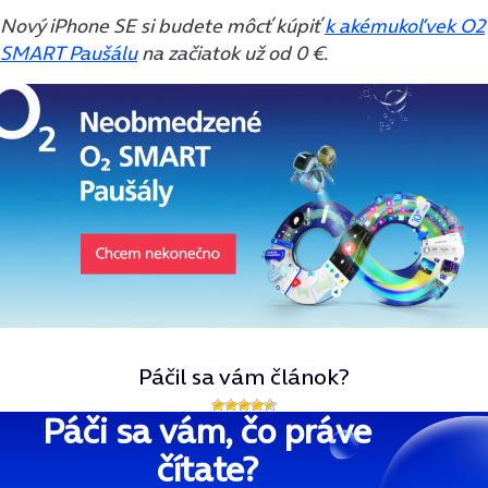
Nový iPhone SE si budete môcť kúpiť
k akémukoľvek O2
SMART Paušálu
na začiatok už od 0 €.
Páčil sa vám článok?
Páči sa vám, čo práve
čítate?