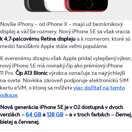
Novšie iPhony − od iPhone X − majú už bezrámikový
displej a väčšie rozmery. Nový iPhone SE sa však vracia
k
4,7-palcovému Retina displeju
a k rozmerom, ktoré sú
medzi fanúšikmi Apple stále veľmi populárne.
K overenému dizajnu však Apple pridal vylepšený výkon,
nový iPhone SE má rovnaký čip ako prémiový iPhone
11 Pro.
Čip A13 Bionic
výrobca označuje za najrýchlejší
na svete. Novinka zároveň podporuje elektronickú SIM
kartu eSIM, o ktorej sa môžete
viac dočítať na tomto
odkaze
.
Nová generácia iPhone SE je v O2 dostupná v dvoch
verziách −
64 GB
a
128 GB
− a v troch farbách − čiernej,
bielej a červenej.