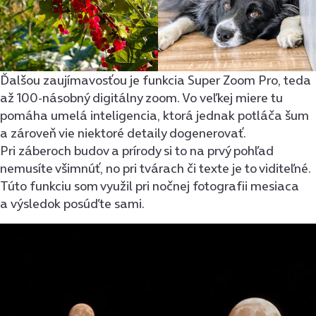
Ďalšou zaujímavosťou je funkcia Super Zoom Pro, teda
až 100-násobný digitálny zoom. Vo veľkej miere tu
pomáha umelá inteligencia, ktorá jednak potláča šum
a zároveň vie niektoré detaily dogenerovať.
Pri záberoch budov a prírody si to na prvý pohľad
nemusíte všimnúť, no pri tvárach či texte je to viditeľné.
Túto funkciu som využil pri nočnej fotografii mesiaca
a výsledok posúďte sami.