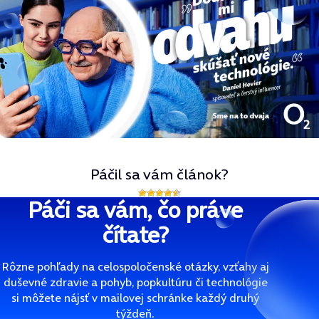
Páčil sa vám článok?
Páči sa vám, čo práve
čítate?
Rôzne pohľady na celospoločenské otázky, vzťahy aj
duševné zdravie a pohyb, popkultúru či technológie
si môžete nájsť v mailovej schránke každý druhý
týždeň.