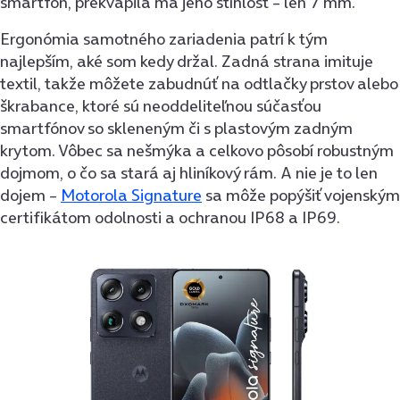
smartfón, prekvapila ma jeho štíhlosť – len 7 mm.
Ergonómia samotného zariadenia patrí k tým
najlepším, aké som kedy držal. Zadná strana imituje
textil, takže môžete zabudnúť na odtlačky prstov alebo
škrabance, ktoré sú neoddeliteľnou súčasťou
smartfónov so skleneným či s plastovým zadným
krytom. Vôbec sa nešmýka a celkovo pôsobí robustným
dojmom, o čo sa stará aj hliníkový rám. A nie je to len
dojem –
Motorola Signature
sa môže popýšiť vojenským
certifikátom odolnosti a ochranou IP68 a IP69.