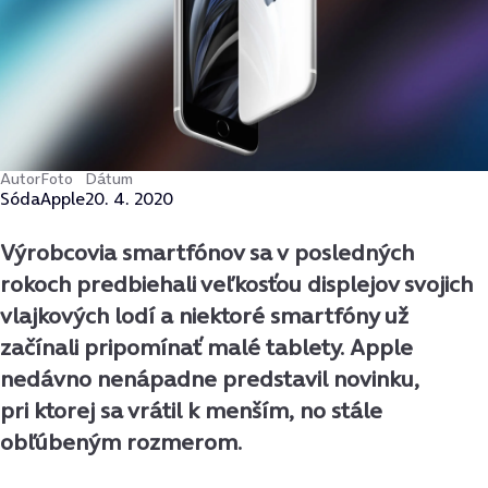
Autor
Foto
Dátum
Sóda
Apple
20. 4. 2020
Výrobcovia smartfónov sa v posledných
rokoch predbiehali veľkosťou displejov svojich
vlajkových lodí a niektoré smartfóny už
začínali pripomínať malé tablety. Apple
nedávno nenápadne predstavil novinku,
pri ktorej sa vrátil k menším, no stále
obľúbeným rozmerom.