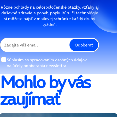
Rôzne pohľady na celospoločenské otázky, vzťahy aj
duševné zdravie a pohyb, popkultúru či technológie
si môžete nájsť v mailovej schránke každý druhý
týždeň.
Odoberať
Súhlasím so
spracovaním osobných údajov
na účely odoberania newslettra
Mohlo by vás
zaujímať