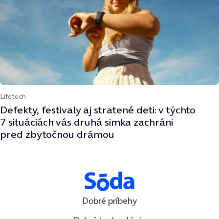
Lifetech
Defekty, festivaly aj stratené deti: v týchto
7 situáciách vás druhá simka zachráni
pred zbytočnou drámou
Dobré príbehy