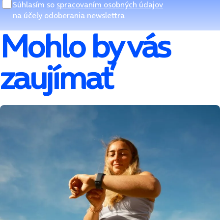
Súhlasím so
spracovaním osobných údajov
na účely odoberania newslettra
Mohlo by vás
zaujímať