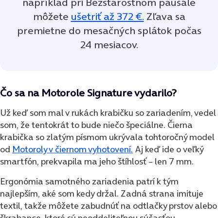
napríklad pri Bezstarostnom paušále
môžete
ušetriť až 372 €.
Zľava sa
premietne do mesačných splátok počas
24 mesiacov.
Čo sa na Motorole Signature vydarilo?
Už keď som mal v rukách krabičku so zariadením, vedel
som, že tentokrát to bude niečo špeciálne. Čierna
krabička so zlatým písmom ukrývala tohtoročný model
od
Motoroly v čiernom vyhotovení.
Aj keď ide o veľký
smartfón, prekvapila ma jeho štíhlosť – len 7 mm.
Ergonómia samotného zariadenia patrí k tým
najlepším, aké som kedy držal. Zadná strana imituje
textil, takže môžete zabudnúť na odtlačky prstov alebo
škrabance, ktoré sú neoddeliteľnou súčasťou