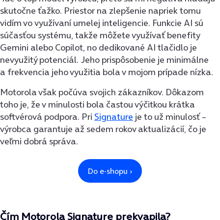
skutočne ťažko. Priestor na zlepšenie napriek tomu
vidím vo využívaní umelej inteligencie. Funkcie AI sú
súčasťou systému, takže môžete využívať benefity
Gemini alebo Copilot, no dedikované AI tlačidlo je
nevyužitý potenciál. Jeho prispôsobenie je minimálne
a frekvencia jeho využitia bola v mojom prípade nízka.
Motorola však počúva svojich zákazníkov. Dôkazom
toho je, že v minulosti bola častou výčitkou krátka
softvérová podpora. Pri
Signature
je to už minulosť –
výrobca garantuje až sedem rokov aktualizácií, čo je
veľmi dobrá správa.
Čím Motorola Signature prekvapila?