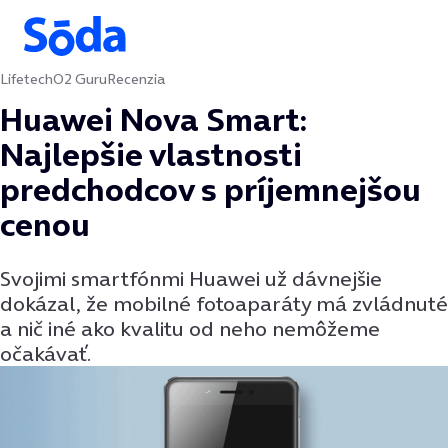
Lifetech
O2 Guru
Recenzia
Preskočiť na obsah
Huawei Nova Smart:
Najlepšie vlastnosti
predchodcov s príjemnejšou
cenou
Svojimi smartfónmi Huawei už dávnejšie
dokázal, že mobilné fotoaparáty má zvládnuté
a nič iné ako kvalitu od neho nemôžeme
očakávať.