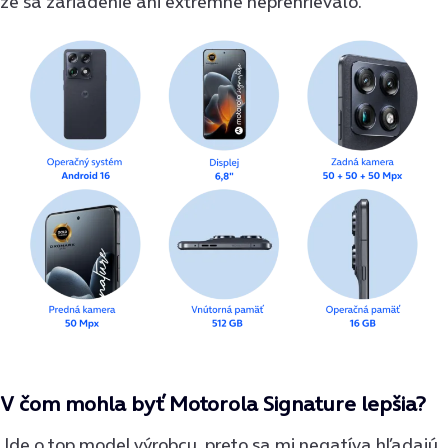
že sa zariadenie ani extrémne neprehrievalo.
V čom mohla byť Motorola Signature lepšia?
Ide o top model výrobcu, preto sa mi negatíva hľadajú