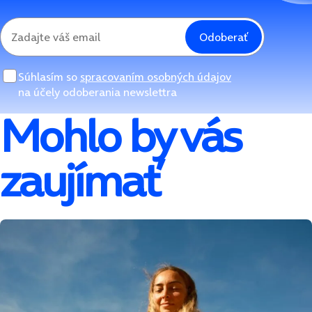
Odoberať
Súhlasím so
spracovaním osobných údajov
na účely odoberania newslettra
Mohlo by vás
zaujímať