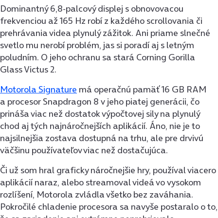
Dominantný 6,8-palcový displej s obnovovacou
frekvenciou až 165 Hz robí z každého scrollovania či
prehrávania videa plynulý zážitok. Ani priame slnečné
svetlo mu nerobí problém, jas si poradí aj s letným
poludním. O jeho ochranu sa stará Corning Gorilla
Glass Victus 2.
Motorola Signature
má operačnú pamäť 16 GB RAM
a procesor Snapdragon 8 v jeho piatej generácii, čo
prináša viac než dostatok výpočtovej sily na plynulý
chod aj tých najnáročnejších aplikácií. Áno, nie je to
najsilnejšia zostava dostupná na trhu, ale pre drvivú
väčšinu používateľov viac než dostačujúca.
Či už som hral graficky náročnejšie hry, používal viacero
aplikácií naraz, alebo streamoval videá vo vysokom
rozlíšení, Motorola zvládla všetko bez zaváhania.
Pokročilé chladenie procesora sa navyše postaralo o to,