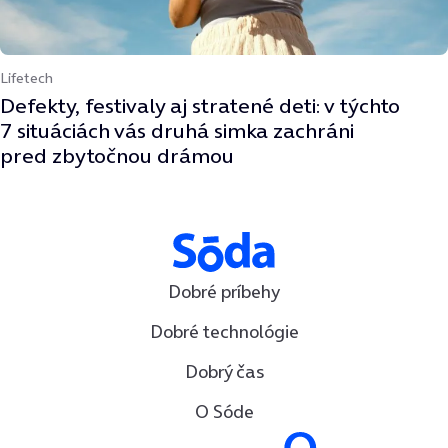
Lifetech
Defekty, festivaly aj stratené deti: v týchto
7 situáciách vás druhá simka zachráni
pred zbytočnou drámou
Dobré príbehy
Dobré technológie
Dobrý čas
O Sóde