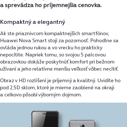
a sprevádza ho príjemnejšia cenovka.
Kompaktný a elegantný
Ak ste priaznivcom kompaktnejších smartfónov,
Huawei Nova Smart stojí za pozornosť. Pohodlne sa
ovláda jednou rukou a vo vrecku ho prakticky
nepocítite. Napriek tomu, so svojou 5 palcovou
obrazovkou dokáže poskytnúť komfort pri bežnom
užívaní a jeho relatívne menšiu veľkosť vôbec necítiť.
Obraz v HD rozlíšení je príjemný a kvalitný. Uvidíte ho
pod 2,5D sklom, ktoré je mierne zaoblené na okraji
a celkovo pôsobí výborným dojmom.