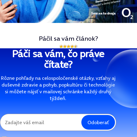
Páčil sa vám článok?
Páči sa vám, čo práve
čítate?
Rôzne pohľady na celospoločenské otázky, vzťahy aj
duševné zdravie a pohyb, popkultúru či technológie
si môžete nájsť v mailovej schránke každý druhý
týždeň.
Odoberať