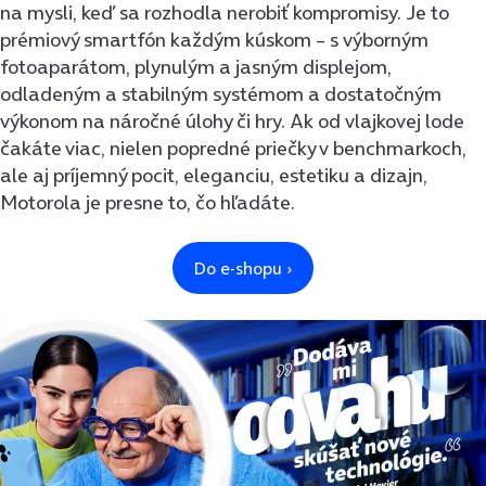
na mysli, keď sa rozhodla nerobiť kompromisy. Je to
prémiový smartfón každým kúskom – s výborným
fotoaparátom, plynulým a jasným displejom,
odladeným a stabilným systémom a dostatočným
výkonom na náročné úlohy či hry. Ak od vlajkovej lode
čakáte viac, nielen popredné priečky v benchmarkoch,
ale aj príjemný pocit, eleganciu, estetiku a dizajn,
Motorola je presne to, čo hľadáte.