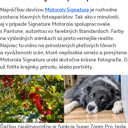
Najväčšou devízou
Motoroly Signature
je rozhodne
zostava hlavných fotoaparátov. Tak ako v minulosti,
aj v prípade Signature Motorola spolupracovala
s Pantone, autoritou vo farebných štandardoch. Farby
na výsledných snímkach sú preto vernejšie realite.
Najviac to vidno na prirodzených pleťových tónoch
a vyváženosti scén, ktoré nepôsobia umelo a presýtene.
Motorola Signature urobí skutočne krásne fotografie, či
už fotíte krajinky, prírodu, alebo portréty.
Ďalšou zaujímavosťou je funkcia Super Zoom Pro, teda