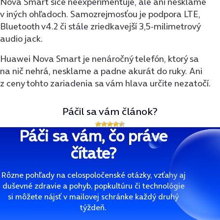
Nova Smart síce neexperimentuje, ale ani nesklame
v iných ohľadoch. Samozrejmosťou je podpora LTE,
Bluetooth v4.2 či stále zriedkavejší 3,5-milimetrový
audio jack.
Huawei Nova Smart je nenáročný telefón, ktorý sa
na nič nehrá, nesklame a padne akurát do ruky. Ani
z ceny tohto zariadenia sa vám hlava určite nezatočí.
Páčil sa vám článok?
Páči sa vám, čo práve
čítate?
Rôzne pohľady na celospoločenské otázky, vzťahy aj
duševné zdravie a pohyb, popkultúru či technológie
si môžete nájsť v mailovej schránke každý druhý
týždeň.