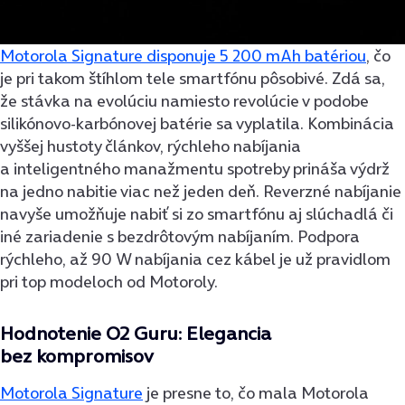
Motorola Signature disponuje 5 200 mAh batériou
, čo
je pri takom štíhlom tele smartfónu pôsobivé. Zdá sa,
že stávka na evolúciu namiesto revolúcie v podobe
silikónovo-karbónovej batérie sa vyplatila. Kombinácia
vyššej hustoty článkov, rýchleho nabíjania
a inteligentného manažmentu spotreby prináša výdrž
na jedno nabitie viac než jeden deň. Reverzné nabíjanie
navyše umožňuje nabiť si zo smartfónu aj slúchadlá či
iné zariadenie s bezdrôtovým nabíjaním. Podpora
rýchleho, až 90 W nabíjania cez kábel je už pravidlom
pri top modeloch od Motoroly.
Hodnotenie O2 Guru: Elegancia
bez kompromisov
Motorola Signature
je presne to, čo mala Motorola