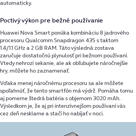
automaticky.
Poctivý výkon pre bežné používanie
Huawei Nova Smart ponúka kombináciu 8 jadrového
procesoru Qualcomm Snapdragon 435 s taktom
1.4/1.1 GHz a 2 GB RAM. Táto výsledná zostava
zaručuje dostatočnú plynulosť pri bežnom používaní.
Vtedy nehrozí sekanie, ale ak obľubujete náročnejšie
hry, môžete ho zaznamenať.
Vďaka menej náročnému procesoru sa ale môžete
spoľahnúť, že tento smartfón má výdrž. Pomáha tomu
aj pomerne štedrá batéria s objemom 3020 mAh.
Výsledkom je, že aj pri intenzívnejšom používaní vás
cez deň nesklame a stačí ho nabíjať v noci.