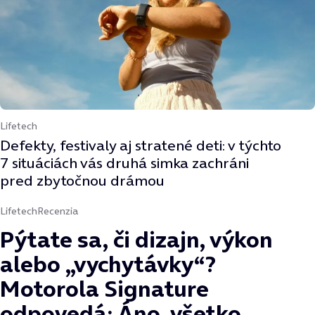
Lifetech
Defekty, festivaly aj stratené deti: v týchto
7 situáciách vás druhá simka zachráni
pred zbytočnou drámou
Lifetech
Recenzia
Pýtate sa, či dizajn, výkon
alebo „vychytávky“?
Motorola Signature
odpovedá: Áno, všetko