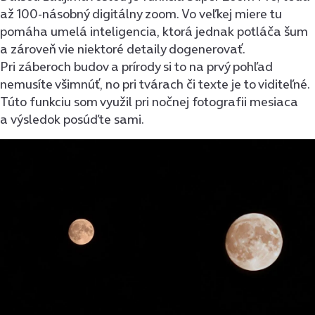
až 100-násobný digitálny zoom. Vo veľkej miere tu
pomáha umelá inteligencia, ktorá jednak potláča šum
a zároveň vie niektoré detaily dogenerovať.
Pri záberoch budov a prírody si to na prvý pohľad
nemusíte všimnúť, no pri tvárach či texte je to viditeľné.
Túto funkciu som využil pri nočnej fotografii mesiaca
a výsledok posúďte sami.