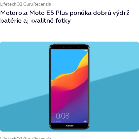
Lifetech
O2 Guru
Recenzia
Motorola Moto E5 Plus ponúka dobrú výdrž
batérie aj kvalitné fotky
Lifetech
O2 Guru
Recenzia