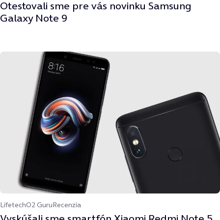
Otestovali sme pre vás novinku Samsung
Galaxy Note 9
Lifetech
O2 Guru
Recenzia
Vyskúšali sme smartfón Xiaomi Redmi Note 5.