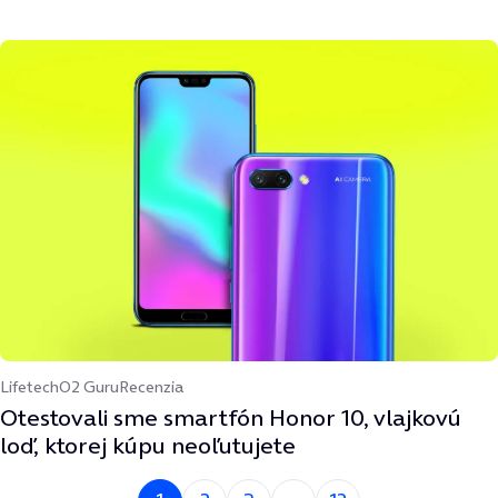
Lifetech
O2 Guru
Recenzia
Otestovali sme smartfón Honor 10, vlajkovú
loď, ktorej kúpu neoľutujete
Si na strane