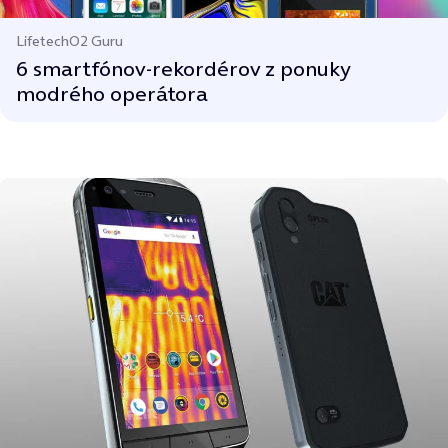
Lifetech
O2 Guru
6 smartfónov-rekordérov z ponuky
modrého operátora