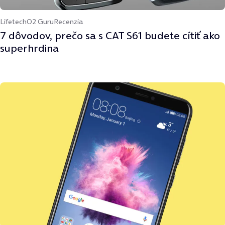
Lifetech
O2 Guru
Recenzia
7 dôvodov, prečo sa s CAT S61 budete cítiť ako
superhrdina