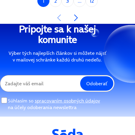
1
2
3
12
Nasledujúca strana
Predchádzajúca strana
Pripojte sa k našej
komunite
Výber tých najlepších článkov si môžete nájsť
v mailovej schránke každú druhú nedeľu.
Odoberať
Súhlasím so
spracovaním osobných údajov
na účely odoberania newslettra