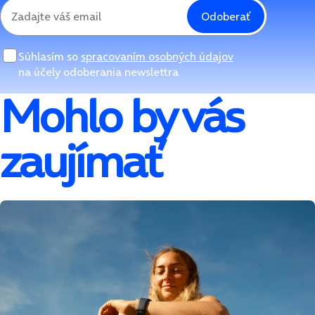
Odoberať
Súhlasím so
spracovaním osobných údajov
na účely odoberania newslettra
Mohlo by vás
zaujímať