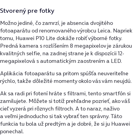
Stvorený pre fotky
Možno jediné, čo zamrzí, je absencia dvojitého
fotoaparátu od renomovaného výrobcu Leica. Napriek
tomu, Huawei P10 Lite dokáže robiť výborné fotky.
Predná kamera s rozlíšením 8 megapixelov je zárukou
kvalitných selfie, na zadnej strane je k dispozícii 12-
megapixelová s automatickým zaostrením a LED.
Aplikácia fotoaparátu sa pritom spúšťa neuveriteľne
rýchlo, takže dôležité momenty okolo vás vám neujdú.
Ak sa radi pri fotení hráte s filtrami, tento smartfón si
zamilujete. Môžete si totiž prehľadne pozrieť, ako váš
cieľ vyzerá pri rôznych filtroch. A to naraz, naživo
a veľmi jednoducho si tak vybrať ten správny. Táto
funkcia tu bola už predtým a je dobré, že si ju Huawei
ponechal.