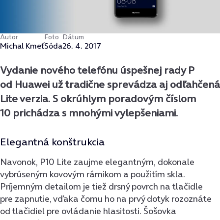
Autor
Foto
Dátum
Michal Kmeť
Sóda
26. 4. 2017
Vydanie nového telefónu úspešnej rady P
od Huawei už tradične sprevádza aj odľahčená
Lite verzia. S okrúhlym poradovým číslom
10 prichádza s mnohými vylepšeniami.
Elegantná konštrukcia
Navonok, P10 Lite zaujme elegantným, dokonale
vybrúseným kovovým rámikom a použitím skla.
Príjemným detailom je tiež drsný povrch na tlačidle
pre zapnutie, vďaka čomu ho na prvý dotyk rozoznáte
od tlačidiel pre ovládanie hlasitosti. Šošovka