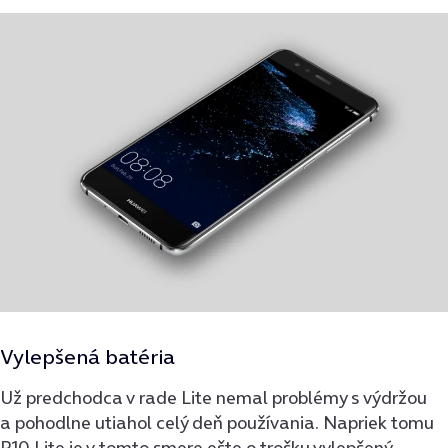
Vylepšená batéria
Už predchodca v rade Lite nemal problémy s výdržou
a pohodlne utiahol celý deň používania. Napriek tomu
P10 Lite je v tomto smere ešte o trošku vylepšený