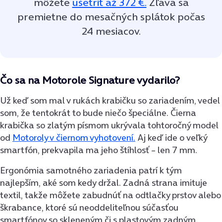
môžete
ušetriť až 372 €.
Zľava sa
premietne do mesačných splátok počas
24 mesiacov.
Čo sa na Motorole Signature vydarilo?
Už keď som mal v rukách krabičku so zariadením, vedel
som, že tentokrát to bude niečo špeciálne. Čierna
krabička so zlatým písmom ukrývala tohtoročný model
od
Motoroly v čiernom vyhotovení.
Aj keď ide o veľký
smartfón, prekvapila ma jeho štíhlosť – len 7 mm.
Ergonómia samotného zariadenia patrí k tým
najlepším, aké som kedy držal. Zadná strana imituje
textil, takže môžete zabudnúť na odtlačky prstov alebo
škrabance, ktoré sú neoddeliteľnou súčasťou
smartfónov so skleneným či s plastovým zadným