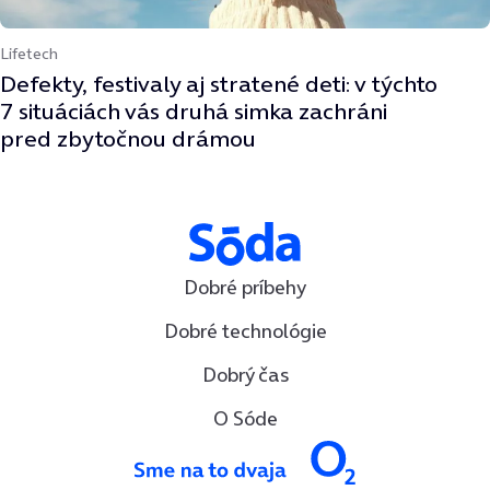
Lifetech
Defekty, festivaly aj stratené deti: v týchto
7 situáciách vás druhá simka zachráni
pred zbytočnou drámou
Dobré príbehy
Dobré technológie
Dobrý čas
O Sóde