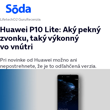
Lifetech
O2 Guru
Recenzia
Preskočiť na obsah
Huawei P10 Lite: Aký pekný
zvonku, taký výkonný
vo vnútri
Pri novinke od Huawei možno ani
nepostrehnete, že je to odľahčená verzia.