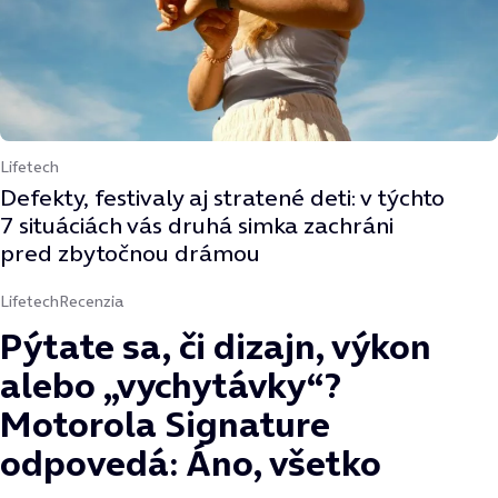
Lifetech
Defekty, festivaly aj stratené deti: v týchto
7 situáciách vás druhá simka zachráni
pred zbytočnou drámou
Lifetech
Recenzia
Pýtate sa, či dizajn, výkon
alebo „vychytávky“?
Motorola Signature
odpovedá: Áno, všetko