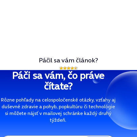
Páčil sa vám článok?
Páči sa vám, čo práve
čítate?
Rôzne pohľady na celospoločenské otázky, vzťahy aj
duševné zdravie a pohyb, popkultúru či technológie
si môžete nájsť v mailovej schránke každý druhý
týždeň.