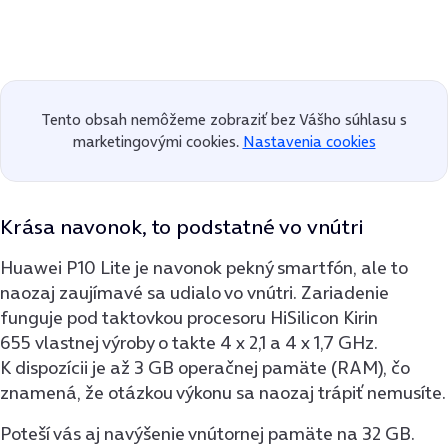
Tento obsah nemôžeme zobraziť bez Vášho súhlasu s
marketingovými cookies.
Nastavenia cookies
Krása navonok, to podstatné vo vnútri
Huawei P10 Lite je navonok pekný smartfón, ale to
naozaj zaujímavé sa udialo vo vnútri. Zariadenie
funguje pod taktovkou procesoru HiSilicon Kirin
655 vlastnej výroby o takte 4 x 2,1 a 4 x 1,7 GHz.
K dispozícii je až 3 GB operačnej pamäte (RAM), čo
znamená, že otázkou výkonu sa naozaj trápiť nemusíte.
Poteší vás aj navýšenie vnútornej pamäte na 32 GB.