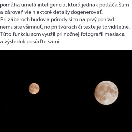
pomáha umelá inteligencia, ktorá jednak potláča šum
a zároveň vie niektoré detaily dogenerovať.
Pri záberoch budov a prírody si to na prvý pohľad
nemusíte všimnúť, no pri tvárach či texte je to viditeľné.
Túto funkciu som využil pri nočnej fotografii mesiaca
a výsledok posúďte sami.