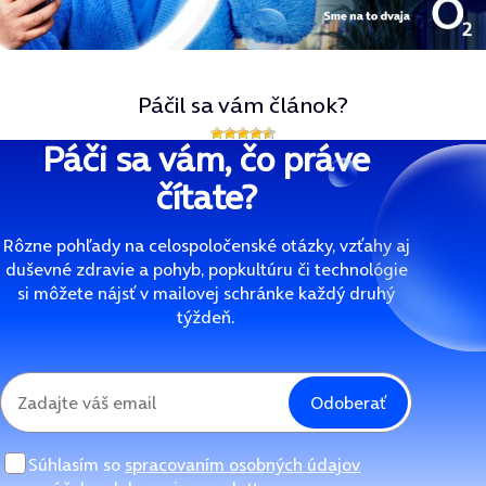
Páčil sa vám článok?
Páči sa vám, čo práve
čítate?
Rôzne pohľady na celospoločenské otázky, vzťahy aj
duševné zdravie a pohyb, popkultúru či technológie
si môžete nájsť v mailovej schránke každý druhý
týždeň.
Odoberať
Súhlasím so
spracovaním osobných údajov