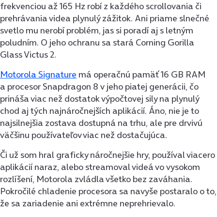
frekvenciou až 165 Hz robí z každého scrollovania či
prehrávania videa plynulý zážitok. Ani priame slnečné
svetlo mu nerobí problém, jas si poradí aj s letným
poludním. O jeho ochranu sa stará Corning Gorilla
Glass Victus 2.
Motorola Signature
má operačnú pamäť 16 GB RAM
a procesor Snapdragon 8 v jeho piatej generácii, čo
prináša viac než dostatok výpočtovej sily na plynulý
chod aj tých najnáročnejších aplikácií. Áno, nie je to
najsilnejšia zostava dostupná na trhu, ale pre drvivú
väčšinu používateľov viac než dostačujúca.
Či už som hral graficky náročnejšie hry, používal viacero
aplikácií naraz, alebo streamoval videá vo vysokom
rozlíšení, Motorola zvládla všetko bez zaváhania.
Pokročilé chladenie procesora sa navyše postaralo o to,
že sa zariadenie ani extrémne neprehrievalo.