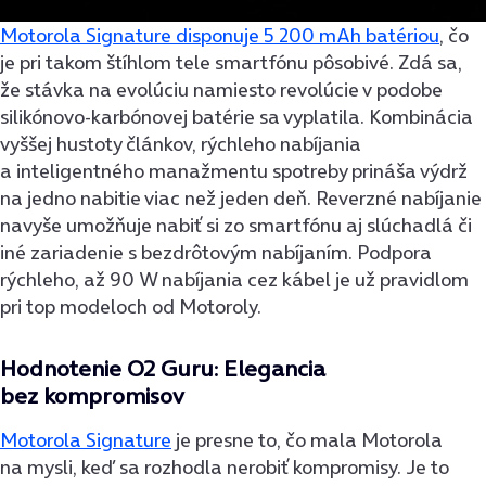
Motorola Signature disponuje 5 200 mAh batériou
, čo
je pri takom štíhlom tele smartfónu pôsobivé. Zdá sa,
že stávka na evolúciu namiesto revolúcie v podobe
silikónovo-karbónovej batérie sa vyplatila. Kombinácia
vyššej hustoty článkov, rýchleho nabíjania
a inteligentného manažmentu spotreby prináša výdrž
na jedno nabitie viac než jeden deň. Reverzné nabíjanie
navyše umožňuje nabiť si zo smartfónu aj slúchadlá či
iné zariadenie s bezdrôtovým nabíjaním. Podpora
rýchleho, až 90 W nabíjania cez kábel je už pravidlom
pri top modeloch od Motoroly.
Hodnotenie O2 Guru: Elegancia
bez kompromisov
Motorola Signature
je presne to, čo mala Motorola
na mysli, keď sa rozhodla nerobiť kompromisy. Je to