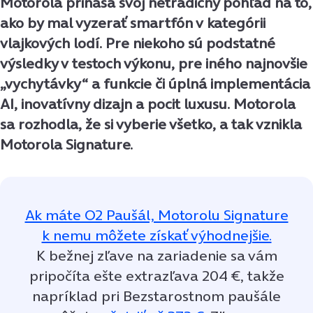
Motorola prináša svoj netradičný pohľad na to,
ako by mal vyzerať smartfón v kategórii
vlajkových lodí. Pre niekoho sú podstatné
výsledky v testoch výkonu, pre iného najnovšie
„vychytávky“ a funkcie či úplná implementácia
AI, inovatívny dizajn a pocit luxusu. Motorola
sa rozhodla, že si vyberie všetko, a tak vznikla
Motorola Signature.
Ak máte O2 Paušál, Motorolu Signature
k nemu môžete získať výhodnejšie.
K bežnej zľave na zariadenie sa vám
pripočíta ešte extrazľava 204 €, takže
napríklad pri Bezstarostnom paušále