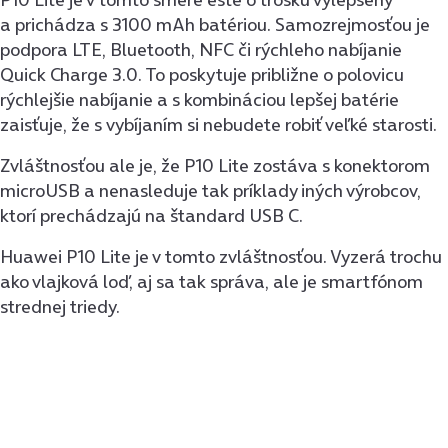
a prichádza s 3100 mAh batériou. Samozrejmosťou je
podpora LTE, Bluetooth, NFC či rýchleho nabíjanie
Quick Charge 3.0. To poskytuje približne o polovicu
rýchlejšie nabíjanie a s kombináciou lepšej batérie
zaisťuje, že s vybíjaním si nebudete robiť veľké starosti.
Zvláštnosťou ale je, že P10 Lite zostáva s konektorom
microUSB a nenasleduje tak príklady iných výrobcov,
ktorí prechádzajú na štandard USB C.
Huawei P10 Lite je v tomto zvláštnosťou. Vyzerá trochu
ako vlajková loď, aj sa tak správa, ale je smartfónom
strednej triedy.