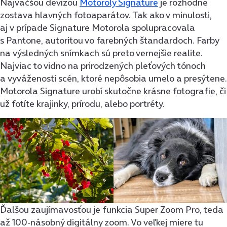
Najväčšou devízou
Motoroly Signature
je rozhodne
zostava hlavných fotoaparátov. Tak ako v minulosti,
aj v prípade Signature Motorola spolupracovala
s Pantone, autoritou vo farebných štandardoch. Farby
na výsledných snímkach sú preto vernejšie realite.
Najviac to vidno na prirodzených pleťových tónoch
a vyváženosti scén, ktoré nepôsobia umelo a presýtene.
Motorola Signature urobí skutočne krásne fotografie, či
už fotíte krajinky, prírodu, alebo portréty.
Ďalšou zaujímavosťou je funkcia Super Zoom Pro, teda
až 100-násobný digitálny zoom. Vo veľkej miere tu