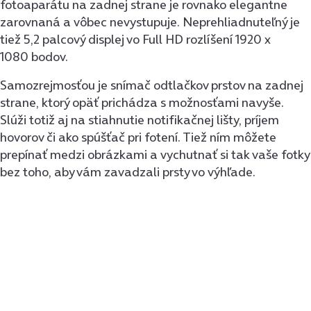
fotoaparátu na zadnej strane je rovnako elegantne
zarovnaná a vôbec nevystupuje. Neprehliadnuteľný je
tiež 5,2 palcový displej vo Full HD rozlíšení 1920 x
1080 bodov.
Samozrejmosťou je snímač odtlačkov prstov na zadnej
strane, ktorý opäť prichádza s možnosťami navyše.
Slúži totiž aj na stiahnutie notifikačnej lišty, príjem
hovorov či ako spúšťač pri fotení. Tiež ním môžete
prepínať medzi obrázkami a vychutnať si tak vaše fotky
bez toho, aby vám zavadzali prsty vo výhľade.