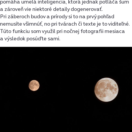
pomáha umelá inteligencia, ktorá jednak potláča šum
a zároveň vie niektoré detaily dogenerovať.
Pri záberoch budov a prírody si to na prvý pohľad
nemusíte všimnúť, no pri tvárach či texte je to viditeľné.
Túto funkciu som využil pri nočnej fotografii mesiaca
a výsledok posúďte sami.