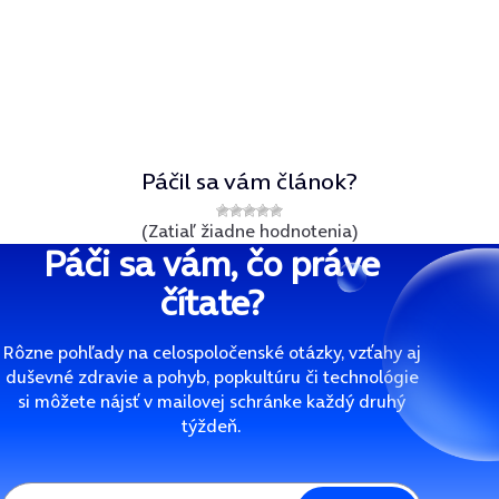
Páčil sa vám článok?
(Zatiaľ žiadne hodnotenia)
Páči sa vám, čo práve
čítate?
Rôzne pohľady na celospoločenské otázky, vzťahy aj
duševné zdravie a pohyb, popkultúru či technológie
si môžete nájsť v mailovej schránke každý druhý
týždeň.