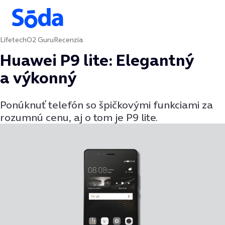
Lifetech
O2 Guru
Recenzia
Preskočiť na obsah
Huawei P9 lite: Elegantný
a výkonný
Ponúknuť telefón so špičkovými funkciami za
rozumnú cenu, aj o tom je P9 lite.