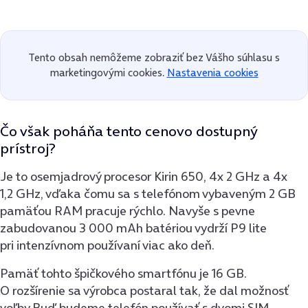
Tento obsah nemôžeme zobraziť bez Vášho súhlasu s
marketingovými cookies.
Nastavenia cookies
Čo však poháňa tento cenovo dostupný
prístroj?
Je to osemjadrový procesor Kirin 650, 4x 2 GHz a 4x
1,2 GHz, vďaka čomu sa s telefónom vybaveným 2 GB
pamäťou RAM pracuje rýchlo. Navyše s pevne
zabudovanou 3 000 mAh batériou vydrží P9 lite
pri intenzívnom používaní viac ako deň.
Pamäť tohto špičkového smartfónu je 16 GB.
O rozšírenie sa výrobca postaral tak, že dal možnosť
voľby.Buď budeme telefón používať s dvomi SIM