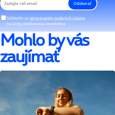
Odoberať
Súhlasím so
spracovaním osobných údajov
na účely odoberania newslettra
Mohlo by vás
zaujímať