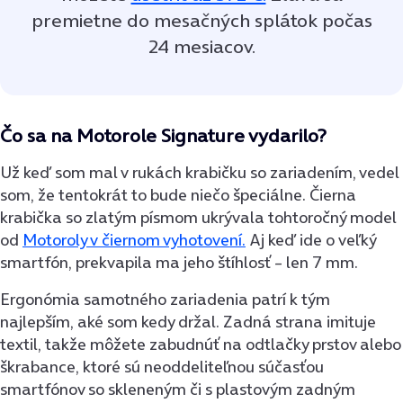
premietne do mesačných splátok počas
24 mesiacov.
Čo sa na Motorole Signature vydarilo?
Už keď som mal v rukách krabičku so zariadením, vedel
som, že tentokrát to bude niečo špeciálne. Čierna
krabička so zlatým písmom ukrývala tohtoročný model
od
Motoroly v čiernom vyhotovení.
Aj keď ide o veľký
smartfón, prekvapila ma jeho štíhlosť – len 7 mm.
Ergonómia samotného zariadenia patrí k tým
najlepším, aké som kedy držal. Zadná strana imituje
textil, takže môžete zabudnúť na odtlačky prstov alebo
škrabance, ktoré sú neoddeliteľnou súčasťou
smartfónov so skleneným či s plastovým zadným