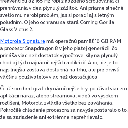
frekvenciou až 165 Hz robí z každého scrollovania či
prehrávania videa plynulý zážitok. Ani priame slnečné
svetlo mu nerobí problém, jas si poradí aj s letným
poludním. O jeho ochranu sa stará Corning Gorilla
Glass Victus 2.
Motorola Signature
má operačnú pamäť 16 GB RAM
a procesor Snapdragon 8 v jeho piatej generácii, čo
prináša viac než dostatok výpočtovej sily na plynulý
chod aj tých najnáročnejších aplikácií. Áno, nie je to
najsilnejšia zostava dostupná na trhu, ale pre drvivú
väčšinu používateľov viac než dostačujúca.
Či už som hral graficky náročnejšie hry, používal viacero
aplikácií naraz, alebo streamoval videá vo vysokom
rozlíšení, Motorola zvládla všetko bez zaváhania.
Pokročilé chladenie procesora sa navyše postaralo o to,
že sa zariadenie ani extrémne neprehrievalo.