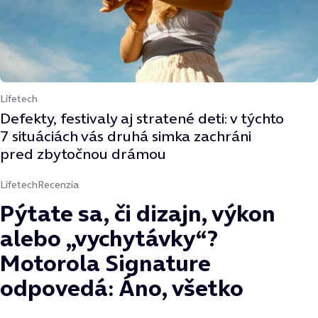
Lifetech
Defekty, festivaly aj stratené deti: v týchto
7 situáciách vás druhá simka zachráni
pred zbytočnou drámou
Lifetech
Recenzia
Pýtate sa, či dizajn, výkon
alebo „vychytávky“?
Motorola Signature
odpovedá: Áno, všetko