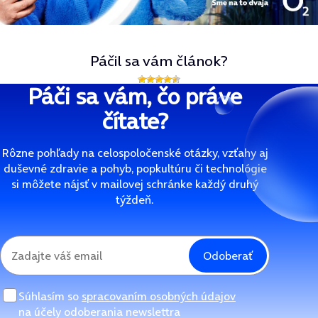
Páčil sa vám článok?
Páči sa vám, čo práve
čítate?
Rôzne pohľady na celospoločenské otázky, vzťahy aj
duševné zdravie a pohyb, popkultúru či technológie
si môžete nájsť v mailovej schránke každý druhý
týždeň.
Odoberať
Súhlasím so
spracovaním osobných údajov
na účely odoberania newslettra