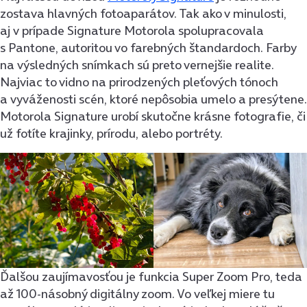
zostava hlavných fotoaparátov. Tak ako v minulosti,
aj v prípade Signature Motorola spolupracovala
s Pantone, autoritou vo farebných štandardoch. Farby
na výsledných snímkach sú preto vernejšie realite.
Najviac to vidno na prirodzených pleťových tónoch
a vyváženosti scén, ktoré nepôsobia umelo a presýtene.
Motorola Signature urobí skutočne krásne fotografie, či
už fotíte krajinky, prírodu, alebo portréty.
Ďalšou zaujímavosťou je funkcia Super Zoom Pro, teda
až 100-násobný digitálny zoom. Vo veľkej miere tu