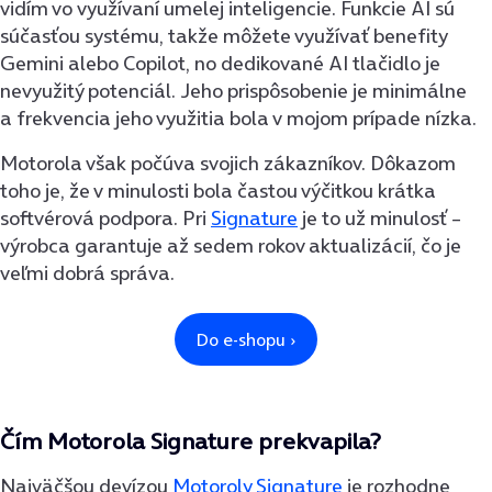
vidím vo využívaní umelej inteligencie. Funkcie AI sú
súčasťou systému, takže môžete využívať benefity
Gemini alebo Copilot, no dedikované AI tlačidlo je
nevyužitý potenciál. Jeho prispôsobenie je minimálne
a frekvencia jeho využitia bola v mojom prípade nízka.
Motorola však počúva svojich zákazníkov. Dôkazom
toho je, že v minulosti bola častou výčitkou krátka
softvérová podpora. Pri
Signature
je to už minulosť –
výrobca garantuje až sedem rokov aktualizácií, čo je
veľmi dobrá správa.
Čím Motorola Signature prekvapila?
Najväčšou devízou
Motoroly Signature
je rozhodne