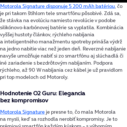
Motorola Signature disponuje 5 200 mAh batériou
, čo
je pri takom štíhlom tele smartfónu pôsobivé. Zdá sa,
že stávka na evolúciu namiesto revolúcie v podobe
silikónovo-karbónovej batérie sa vyplatila. Kombinácia
vyššej hustoty článkov, rýchleho nabíjania
a inteligentného manažmentu spotreby prináša výdrž
na jedno nabitie viac než jeden deň. Reverzné nabíjanie
navyše umožňuje nabiť si zo smartfónu aj slúchadlá či
iné zariadenie s bezdrôtovým nabíjaním. Podpora
rýchleho, až 90 W nabíjania cez kábel je už pravidlom
pri top modeloch od Motoroly.
Hodnotenie O2 Guru: Elegancia
bez kompromisov
Motorola Signature
je presne to, čo mala Motorola
na mysli, keď sa rozhodla nerobiť kompromisy. Je to
prémiový smartfón každým kúskom – s výborným