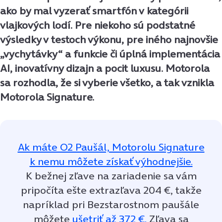
ako by mal vyzerať smartfón v kategórii
vlajkových lodí. Pre niekoho sú podstatné
výsledky v testoch výkonu, pre iného najnovšie
„vychytávky“ a funkcie či úplná implementácia
AI, inovatívny dizajn a pocit luxusu. Motorola
sa rozhodla, že si vyberie všetko, a tak vznikla
Motorola Signature.
Ak máte O2 Paušál, Motorolu Signature
k nemu môžete získať výhodnejšie.
K bežnej zľave na zariadenie sa vám
pripočíta ešte extrazľava 204 €, takže
napríklad pri Bezstarostnom paušále
môžete
ušetriť až 372 €.
Zľava sa