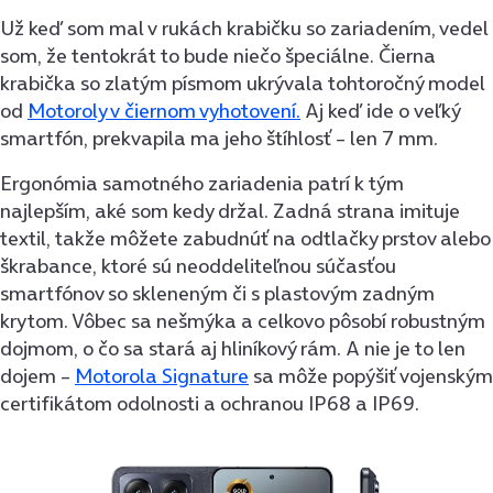
Už keď som mal v rukách krabičku so zariadením, vedel
som, že tentokrát to bude niečo špeciálne. Čierna
krabička so zlatým písmom ukrývala tohtoročný model
od
Motoroly v čiernom vyhotovení.
Aj keď ide o veľký
smartfón, prekvapila ma jeho štíhlosť – len 7 mm.
Ergonómia samotného zariadenia patrí k tým
najlepším, aké som kedy držal. Zadná strana imituje
textil, takže môžete zabudnúť na odtlačky prstov alebo
škrabance, ktoré sú neoddeliteľnou súčasťou
smartfónov so skleneným či s plastovým zadným
krytom. Vôbec sa nešmýka a celkovo pôsobí robustným
dojmom, o čo sa stará aj hliníkový rám. A nie je to len
dojem –
Motorola Signature
sa môže popýšiť vojenským
certifikátom odolnosti a ochranou IP68 a IP69.