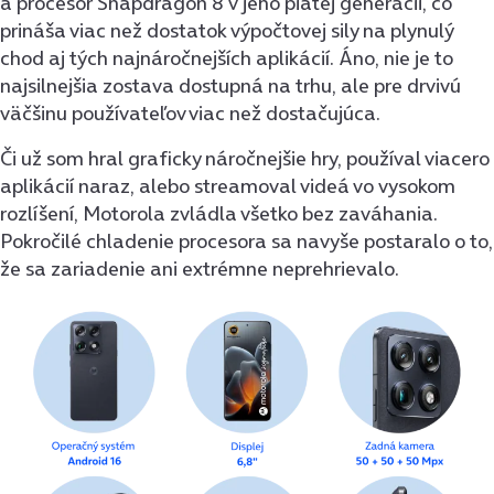
a procesor Snapdragon 8 v jeho piatej generácii, čo
prináša viac než dostatok výpočtovej sily na plynulý
chod aj tých najnáročnejších aplikácií. Áno, nie je to
najsilnejšia zostava dostupná na trhu, ale pre drvivú
väčšinu používateľov viac než dostačujúca.
Či už som hral graficky náročnejšie hry, používal viacero
aplikácií naraz, alebo streamoval videá vo vysokom
rozlíšení, Motorola zvládla všetko bez zaváhania.
Pokročilé chladenie procesora sa navyše postaralo o to,
že sa zariadenie ani extrémne neprehrievalo.