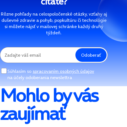
čítate?
Rôzne pohľady na celospoločenské otázky, vzťahy aj
duševné zdravie a pohyb, popkultúru či technológie
si môžete nájsť v mailovej schránke každý druhý
týždeň.
Odoberať
Súhlasím so
spracovaním osobných údajov
na účely odoberania newslettra
Mohlo by vás
zaujímať