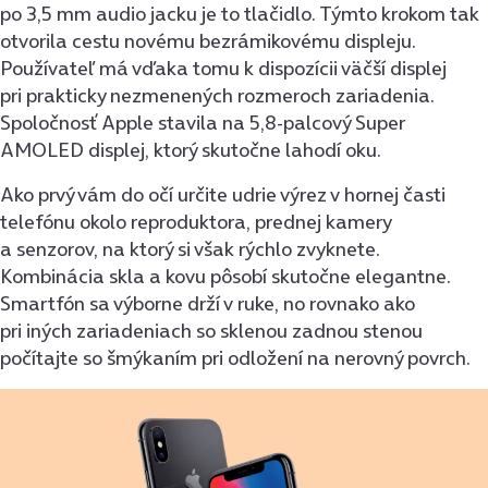
po 3,5 mm audio jacku je to tlačidlo. Týmto krokom tak
otvorila cestu novému bezrámikovému displeju.
Používateľ má vďaka tomu k dispozícii väčší displej
pri prakticky nezmenených rozmeroch zariadenia.
Spoločnosť Apple stavila na 5,8-palcový Super
AMOLED displej, ktorý skutočne lahodí oku.
Ako prvý vám do očí určite udrie výrez v hornej časti
telefónu okolo reproduktora, prednej kamery
a senzorov, na ktorý si však rýchlo zvyknete.
Kombinácia skla a kovu pôsobí skutočne elegantne.
Smartfón sa výborne drží v ruke, no rovnako ako
pri iných zariadeniach so sklenou zadnou stenou
počítajte so šmýkaním pri odložení na nerovný povrch.