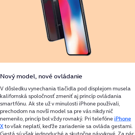
Nový model, nové ovládanie
V dôsledku vynechania tlačidla pod displejom musela
kalifornská spoločnosť zmeniť aj princíp ovládania
smartfónu. Ak ste už v minulosti iPhone používali,
prechodom na novší model sa pre vás nikdy nič
nemenilo, princíp bol vždy rovnaký. Pri telefóne
iPhone
X
to však neplatí, keďže zariadenie sa ovláda gestami.
Gestá sú však jednoduché a skutočne návykové. Za pár