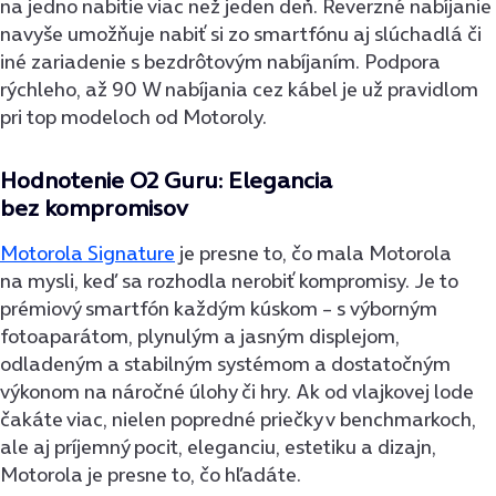
na jedno nabitie viac než jeden deň. Reverzné nabíjanie
navyše umožňuje nabiť si zo smartfónu aj slúchadlá či
iné zariadenie s bezdrôtovým nabíjaním. Podpora
rýchleho, až 90 W nabíjania cez kábel je už pravidlom
pri top modeloch od Motoroly.
Hodnotenie O2 Guru: Elegancia
bez kompromisov
Motorola Signature
je presne to, čo mala Motorola
na mysli, keď sa rozhodla nerobiť kompromisy. Je to
prémiový smartfón každým kúskom – s výborným
fotoaparátom, plynulým a jasným displejom,
odladeným a stabilným systémom a dostatočným
výkonom na náročné úlohy či hry. Ak od vlajkovej lode
čakáte viac, nielen popredné priečky v benchmarkoch,
ale aj príjemný pocit, eleganciu, estetiku a dizajn,
Motorola je presne to, čo hľadáte.