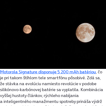
Motorola Signature disponuje 5 200 mAh batériou
, čo
je pri takom štíhlom tele smartfónu pôsobivé. Zdá sa,
že stávka na evolúciu namiesto revolúcie v podobe
silikónovo-karbónovej batérie sa vyplatila. Kombinácia
vyššej hustoty článkov, rýchleho nabíjania
a inteligentného manažmentu spotreby prináša výdrž