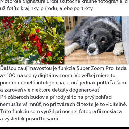
Motorola Signature urobí skutočne krásne fotografie, či
už fotíte krajinky, prírodu, alebo portréty.
Ďalšou zaujímavosťou je funkcia Super Zoom Pro, teda
až 100-násobný digitálny zoom. Vo veľkej miere tu
pomáha umelá inteligencia, ktorá jednak potláča šum
a zároveň vie niektoré detaily dogenerovať.
Pri záberoch budov a prírody si to na prvý pohľad
nemusíte všimnúť, no pri tvárach či texte je to viditeľné.
Túto funkciu som využil pri nočnej fotografii mesiaca
a výsledok posúďte sami.