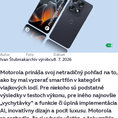
Autor
Foto
Dátum
Ivan Štubniak
archív výrobcu
8. 7. 2026
Motorola prináša svoj netradičný pohľad na to,
ako by mal vyzerať smartfón v kategórii
vlajkových lodí. Pre niekoho sú podstatné
výsledky v testoch výkonu, pre iného najnovšie
„vychytávky“ a funkcie či úplná implementácia
AI, inovatívny dizajn a pocit luxusu. Motorola