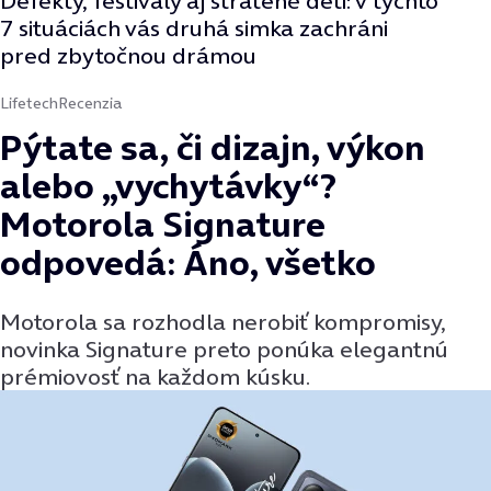
Defekty, festivaly aj stratené deti: v týchto
7 situáciách vás druhá simka zachráni
pred zbytočnou drámou
Lifetech
Recenzia
Pýtate sa, či dizajn, výkon
alebo „vychytávky“?
Motorola Signature
odpovedá: Áno, všetko
Motorola sa rozhodla nerobiť kompromisy,
novinka Signature preto ponúka elegantnú
prémiovosť na každom kúsku.