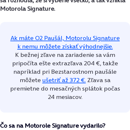
sa rozhodla, že si vyberie všetko, a tak vznikla
Motorola Signature.
Ak máte O2 Paušál, Motorolu Signature
k nemu môžete získať výhodnejšie.
K bežnej zľave na zariadenie sa vám
pripočíta ešte extrazľava 204 €, takže
napríklad pri Bezstarostnom paušále
môžete
ušetriť až 372 €.
Zľava sa
premietne do mesačných splátok počas
24 mesiacov.
Čo sa na Motorole Signature vydarilo?