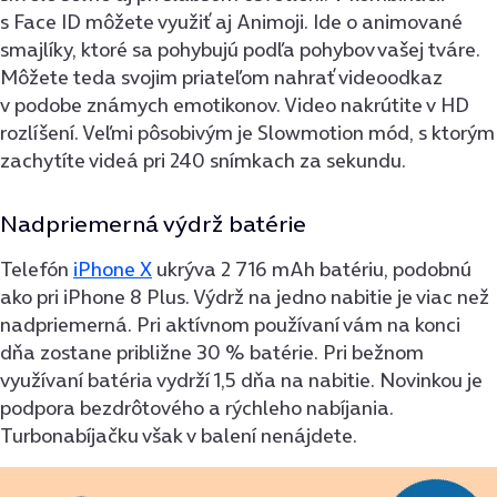
s Face ID môžete využiť aj Animoji. Ide o animované
smajlíky, ktoré sa pohybujú podľa pohybov vašej tváre.
Môžete teda svojim priateľom nahrať videoodkaz
v podobe známych emotikonov. Video nakrútite v HD
rozlíšení. Veľmi pôsobivým je Slowmotion mód, s ktorým
zachytíte videá pri 240 snímkach za sekundu.
Nadpriemerná výdrž batérie
Telefón
iPhone X
ukrýva 2 716 mAh batériu, podobnú
ako pri iPhone 8 Plus. Výdrž na jedno nabitie je viac než
nadpriemerná. Pri aktívnom používaní vám na konci
dňa zostane približne 30 % batérie. Pri bežnom
využívaní batéria vydrží 1,5 dňa na nabitie. Novinkou je
podpora bezdrôtového a rýchleho nabíjania.
Turbonabíjačku však v balení nenájdete.