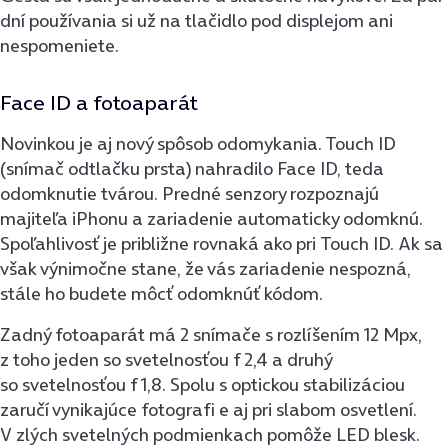
dní používania si už na tlačidlo pod displejom ani
nespomeniete.
Face ID a fotoaparát
Novinkou je aj nový spôsob odomykania. Touch ID
(snímač odtlačku prsta) nahradilo Face ID, teda
odomknutie tvárou. Predné senzory rozpoznajú
majiteľa iPhonu a zariadenie automaticky odomknú.
Spoľahlivosť je približne rovnaká ako pri Touch ID. Ak sa
však výnimočne stane, že vás zariadenie nespozná,
stále ho budete môcť odomknúť kódom.
Zadný fotoaparát má 2 snímače s rozlíšením 12 Mpx,
z toho jeden so svetelnosťou f 2,4 a druhý
so svetelnosťou f 1,8. Spolu s optickou stabilizáciou
zaručí vynikajúce fotografi e aj pri slabom osvetlení.
V zlých svetelných podmienkach pomôže LED blesk.