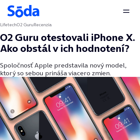
Otvor
Lifetech
O2 Guru
Recenzia
Preskočiť na obsah
O2 Guru otestovali iPhone X.
Ako obstál v ich hodnotení?
Spoločnosť Apple predstavila nový model,
ktorý so sebou prináša viacero zmien.