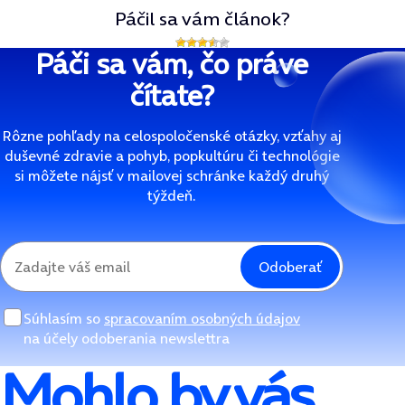
Páčil sa vám článok?
Páči sa vám, čo práve
čítate?
Rôzne pohľady na celospoločenské otázky, vzťahy aj
duševné zdravie a pohyb, popkultúru či technológie
si môžete nájsť v mailovej schránke každý druhý
týždeň.
Odoberať
Súhlasím so
spracovaním osobných údajov
na účely odoberania newslettra
Mohlo by vás