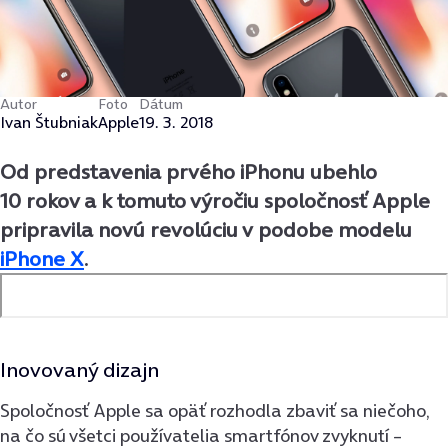
Autor
Foto
Dátum
Ivan Štubniak
Apple
19. 3. 2018
Od predstavenia prvého iPhonu ubehlo
10 rokov a k tomuto výročiu spoločnosť Apple
pripravila novú revolúciu v podobe modelu
iPhone X
.
Inovovaný dizajn
Spoločnosť Apple sa opäť rozhodla zbaviť sa niečoho,
na čo sú všetci používatelia smartfónov zvyknutí –