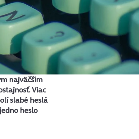
tým najväčším
stajnosť. Viac
olí slabé heslá
jedno heslo