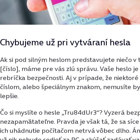
Chybujeme už pri vytváraní hesla
Ak si pod silným heslom predstavujete niečo v 
[číslo], máme pre vás zlú správu. Vaše heslo je
rebríčka bezpečnosti. Aj v prípade, že niektor
číslom, alebo špeciálnym znakom, nemusíte by
lepšie.
Čo si myslíte o hesle „Tru84dUr3“? Vyzerá bez
nezapamätateľne. Pravda je však tá, že sa síc
ich uhádnutie počítačom netrvá vôbec dlho. Á
už nik nebude sedieť za PC a skúšať zadávať vaš