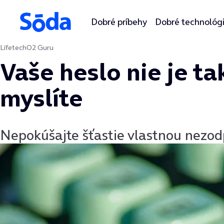
Dobré príbehy
Dobré technológ
Lifetech
O2 Guru
Preskočiť na obsah
Vaše heslo nie je tak
myslíte
Nepokúšajte šťastie vlastnou nezo