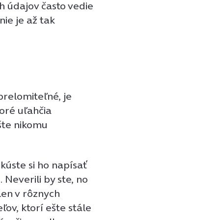
h údajov často vedie
nie je až tak
relomiteľné, je
toré uľahčia
šte nikomu
kúste si ho napísať
 Neverili by ste, no
 len v rôznych
ov, ktorí ešte stále