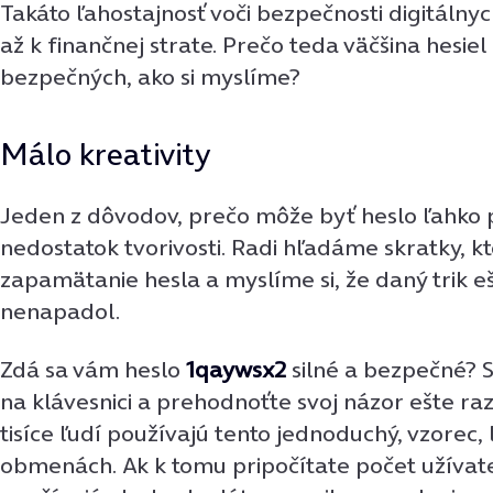
Takáto ľahostajnosť voči bezpečnosti digitálnyc
až k finančnej strate. Prečo teda väčšina hesiel 
bezpečných, ako si myslíme?
Málo kreativity
Jeden z dôvodov, prečo môže byť heslo ľahko p
nedostatok tvorivosti. Radi hľadáme skratky, k
zapamätanie hesla a myslíme si, že daný trik e
nenapadol.
Zdá sa vám heslo
1qaywsx2
silné a bezpečné? S
na klávesnici a prehodnoťte svoj názor ešte raz.
tisíce ľudí používajú tento jednoduchý, vzorec,
obmenách. Ak k tomu pripočítate počet užívateľ