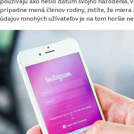
používajú ako heslo dátum svojho narodenia, v
prípadne mená členov rodiny, zistíte, že mier
údajov mnohých užívateľov je na tom horšie ne