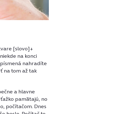
tvare [slovo]+
 niekde na konci
é písmená nahradíte
ť na tom až tak
pečne a hlavne
e ťažko pamätajú, no
no, počítačom. Dnes
e heslo. Počítač to