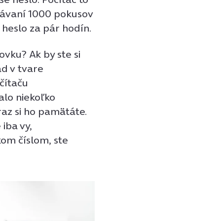
adávaní 1000 pokusov
heslo za pár hodín.
ovku? Ak by ste si
ad v tvare
čítaču
alo niekoľko
raz si ho pamätáte.
 iba vy,
om číslom, ste