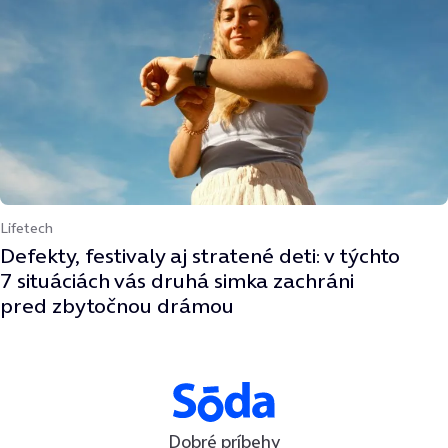
Lifetech
Defekty, festivaly aj stratené deti: v týchto
7 situáciách vás druhá simka zachráni
pred zbytočnou drámou
Dobré príbehy