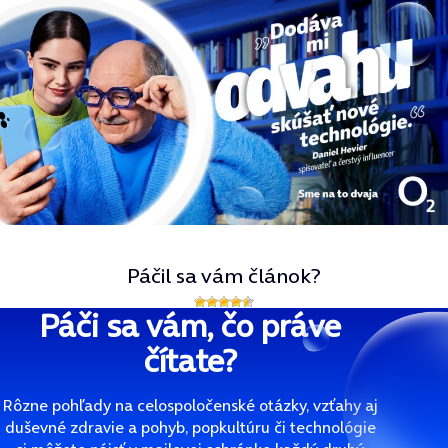
Páčil sa vám článok?
Páči sa vám, čo práve
čítate?
Rôzne pohľady na celospoločenské otázky, vzťahy aj
duševné zdravie a pohyb, popkultúru či technológie