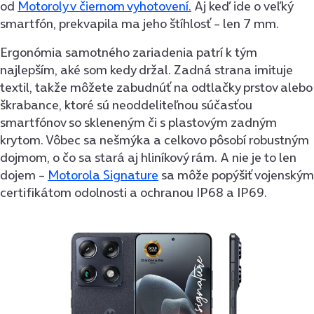
od
Motoroly v čiernom vyhotovení.
Aj keď ide o veľký
smartfón, prekvapila ma jeho štíhlosť – len 7 mm.
Ergonómia samotného zariadenia patrí k tým
najlepším, aké som kedy držal. Zadná strana imituje
textil, takže môžete zabudnúť na odtlačky prstov alebo
škrabance, ktoré sú neoddeliteľnou súčasťou
smartfónov so skleneným či s plastovým zadným
krytom. Vôbec sa nešmýka a celkovo pôsobí robustným
dojmom, o čo sa stará aj hliníkový rám. A nie je to len
dojem –
Motorola Signature
sa môže popýšiť vojenským
certifikátom odolnosti a ochranou IP68 a IP69.