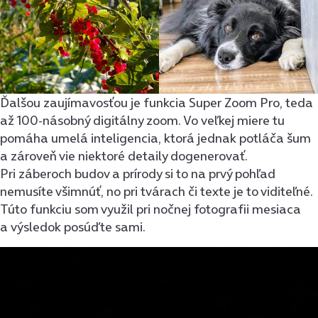
Ďalšou zaujímavosťou je funkcia Super Zoom Pro, teda
až 100-násobný digitálny zoom. Vo veľkej miere tu
pomáha umelá inteligencia, ktorá jednak potláča šum
a zároveň vie niektoré detaily dogenerovať.
Pri záberoch budov a prírody si to na prvý pohľad
nemusíte všimnúť, no pri tvárach či texte je to viditeľné.
Túto funkciu som využil pri nočnej fotografii mesiaca
a výsledok posúďte sami.