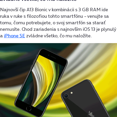
Najnovší čip A13 Bionic v kombinácii s 3 GB RAM ide
ruka v ruke s filozofiou tohto smartfónu – venujte sa
tomu, čomu potrebujete, o svoj smartfón sa starať
nemusíte. Chod zariadenia s najnovším iOS 13 je plynulý
a
iPhone SE
zvládne všetko, čo mu naložíte.