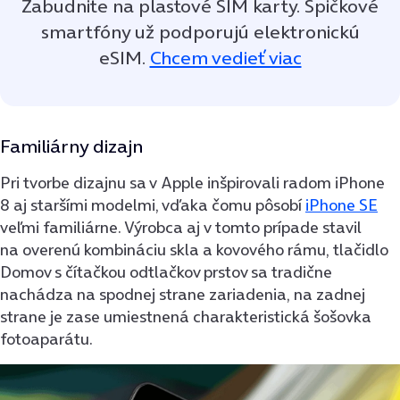
Zabudnite na plastové SIM karty. Špičkové
smartfóny už podporujú elektronickú
eSIM.
Chcem vedieť viac
Familiárny dizajn
Pri tvorbe dizajnu sa v Apple inšpirovali radom iPhone
8 aj staršími modelmi, vďaka čomu pôsobí
iPhone SE
veľmi familiárne. Výrobca aj v tomto prípade stavil
na overenú kombináciu skla a kovového rámu, tlačidlo
Domov s čítačkou odtlačkov prstov sa tradične
nachádza na spodnej strane zariadenia, na zadnej
strane je zase umiestnená charakteristická šošovka
fotoaparátu.