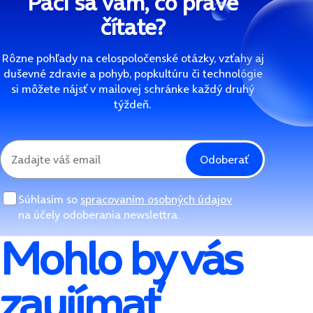
Páči sa vám, čo práve
čítate?
Rôzne pohľady na celospoločenské otázky, vzťahy aj
duševné zdravie a pohyb, popkultúru či technológie
si môžete nájsť v mailovej schránke každý druhý
týždeň.
Odoberať
Súhlasím so
spracovaním osobných údajov
na účely odoberania newslettra
Mohlo by vás
zaujímať