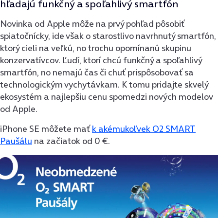
hľadajú funkčný a spoľahlivý smartfón
Novinka od Apple môže na prvý pohľad pôsobiť
spiatočnícky, ide však o starostlivo navrhnutý smartfón,
ktorý cieli na veľkú, no trochu opomínanú skupinu
konzervatívcov. Ľudí, ktorí chcú funkčný a spoľahlivý
smartfón, no nemajú čas či chuť prispôsobovať sa
technologickým vychytávkam. K tomu pridajte skvelý
ekosystém a najlepšiu cenu spomedzi nových modelov
od Apple.
iPhone SE môžete mať
k akémukoľvek O2 SMART
Paušálu
na začiatok od 0 €.