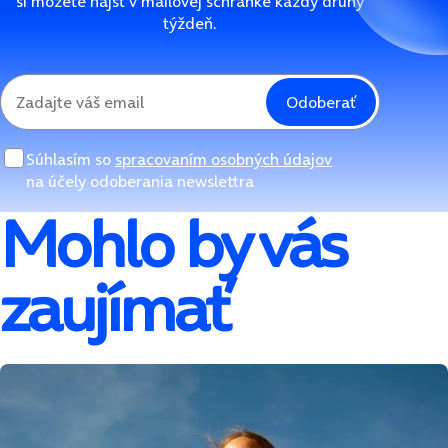
si môžete nájsť v mailovej schránke každý druhý
týždeň.
Odoberať
Súhlasím so
spracovaním osobných údajov
na účely odoberania newslettra
Mohlo by vás
zaujímať