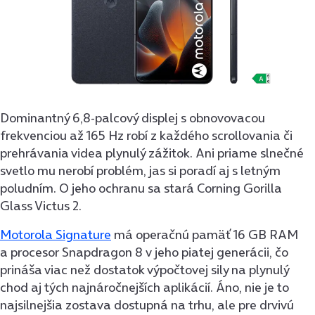
Dominantný 6,8-palcový displej s obnovovacou
frekvenciou až 165 Hz robí z každého scrollovania či
prehrávania videa plynulý zážitok. Ani priame slnečné
svetlo mu nerobí problém, jas si poradí aj s letným
poludním. O jeho ochranu sa stará Corning Gorilla
Glass Victus 2.
Motorola Signature
má operačnú pamäť 16 GB RAM
a procesor Snapdragon 8 v jeho piatej generácii, čo
prináša viac než dostatok výpočtovej sily na plynulý
chod aj tých najnáročnejších aplikácií. Áno, nie je to
najsilnejšia zostava dostupná na trhu, ale pre drvivú