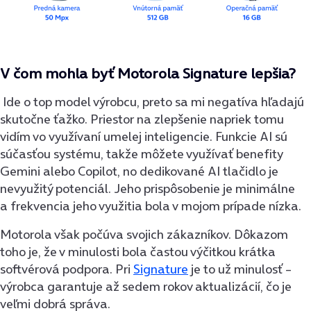
V čom mohla byť Motorola Signature lepšia?
Ide o top model výrobcu, preto sa mi negatíva hľadajú
skutočne ťažko. Priestor na zlepšenie napriek tomu
vidím vo využívaní umelej inteligencie. Funkcie AI sú
súčasťou systému, takže môžete využívať benefity
Gemini alebo Copilot, no dedikované AI tlačidlo je
nevyužitý potenciál. Jeho prispôsobenie je minimálne
a frekvencia jeho využitia bola v mojom prípade nízka.
Motorola však počúva svojich zákazníkov. Dôkazom
toho je, že v minulosti bola častou výčitkou krátka
softvérová podpora. Pri
Signature
je to už minulosť –
výrobca garantuje až sedem rokov aktualizácií, čo je
veľmi dobrá správa.