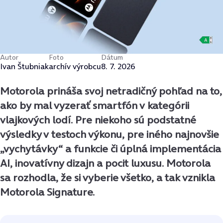
Autor
Foto
Dátum
Ivan Štubniak
archív výrobcu
8. 7. 2026
Motorola prináša svoj netradičný pohľad na to,
ako by mal vyzerať smartfón v kategórii
vlajkových lodí. Pre niekoho sú podstatné
výsledky v testoch výkonu, pre iného najnovšie
„vychytávky“ a funkcie či úplná implementácia
AI, inovatívny dizajn a pocit luxusu. Motorola
sa rozhodla, že si vyberie všetko, a tak vznikla
Motorola Signature.