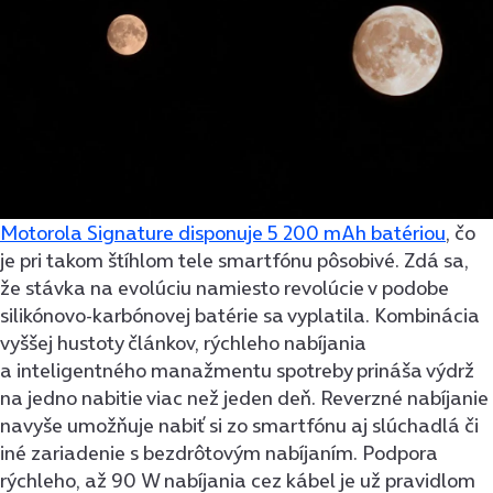
Motorola Signature disponuje 5 200 mAh batériou
, čo
je pri takom štíhlom tele smartfónu pôsobivé. Zdá sa,
že stávka na evolúciu namiesto revolúcie v podobe
silikónovo-karbónovej batérie sa vyplatila. Kombinácia
vyššej hustoty článkov, rýchleho nabíjania
a inteligentného manažmentu spotreby prináša výdrž
na jedno nabitie viac než jeden deň. Reverzné nabíjanie
navyše umožňuje nabiť si zo smartfónu aj slúchadlá či
iné zariadenie s bezdrôtovým nabíjaním. Podpora
rýchleho, až 90 W nabíjania cez kábel je už pravidlom